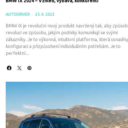
BMW iX 2024 – Vzhled, výbava, konkurenti
AUTODRIVER
25. 6. 2023
BMW iX je revoluční nový produkt navržený tak, aby způsobi
revoluci ve způsobu, jakým podniky komunikují se svými
zákazníky. Je to výkonná, intuitivní platforma, která usnadňu
konfiguraci a přizpůsobení individuálním potřebám. Je to
perfektní...