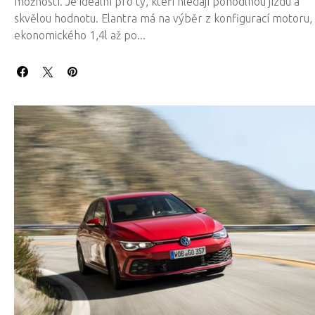
možností. Je ideální pro ty, kteří hledají pohodlnou jízdu a
skvělou hodnotu. Elantra má na výběr z konfigurací motoru,
ekonomického 1,4l až po...