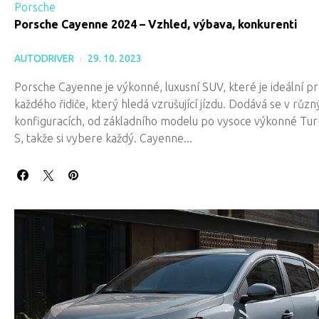
Porsche
Porsche Cayenne 2024 – Vzhled, výbava, konkurenti
AUTODRIVER
29. 10. 2023
Porsche Cayenne je výkonné, luxusní SUV, které je ideální p
každého řidiče, který hledá vzrušující jízdu. Dodává se v různ
konfiguracích, od základního modelu po vysoce výkonné Tu
S, takže si vybere každý. Cayenne...