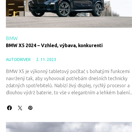
BMW
BMW X5 2024 – Vzhled, výbava, konkurenti
AUTODRIVER
2. 11. 2023
BMW X5 je výkonný tabletový počítač s bohatými funkcemi
navržený tak, aby vyhovoval potřebám dnešních technicky
zdatných spotřebitelů. Nabízí živý displej, rychlý procesor a
dlouhou výdrž baterie, to vše v elegantním a lehkém balení..