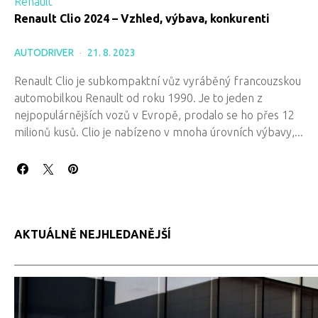
Renault
Renault Clio 2024 – Vzhled, výbava, konkurenti
AUTODRIVER
21. 8. 2023
Renault Clio je subkompaktní vůz vyráběný francouzskou
automobilkou Renault od roku 1990. Je to jeden z
nejpopulárnějších vozů v Evropě, prodalo se ho přes 12
milionů kusů. Clio je nabízeno v mnoha úrovních výbavy,...
AKTUÁLNĚ NEJHLEDANĚJŠÍ