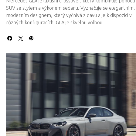
Mercedes GLA je luxusní crossover, který kombinuje pohodlí
SUV se stylem a výkonem sedanu. Vyznačuje se elegantním,
moderním designem, který vyčnívá z davu a je k dispozici v
různých konfiguracích. GLA je skvělou volbou...