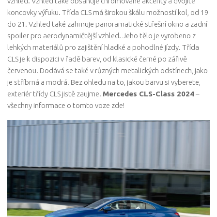
vzhled. Vzhled také obsahuje chromované akcenty a dvojité
koncovky výfuku. Třída CLS má širokou škálu možností kol, od 19
do 21. Vzhled také zahrnuje panoramatické střešní okno a zadní
spoiler pro aerodynamičtější vzhled. Jeho tělo je vyrobeno z
lehkých materiálů pro zajištění hladké a pohodlné jízdy. Třída
CLS je k dispozici v řadě barev, od klasické černé po zářivě
červenou. Dodává se také v různých metalických odstínech, jako
je stříbrná a modrá. Bez ohledu na to, jakou barvu si vyberete,
exteriér třídy CLS jistě zaujme.
Mercedes CLS-Class 2024
–
všechny informace o tomto voze zde!