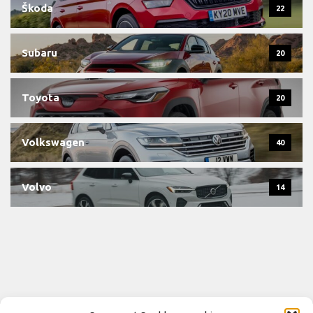
Škoda
22
Subaru
20
Toyota
20
Volkswagen
40
Volvo
14