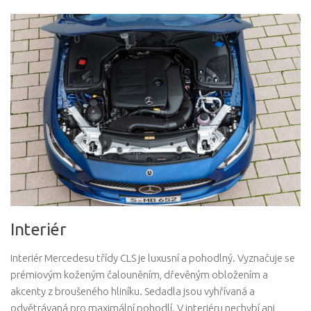
Interiér
Interiér Mercedesu třídy CLS je luxusní a pohodlný. Vyznačuje se
prémiovým koženým čalouněním, dřevěným obložením a
akcenty z broušeného hliníku. Sedadla jsou vyhřívaná a
odvětrávaná pro maximální pohodlí. V interiéru nechybí ani