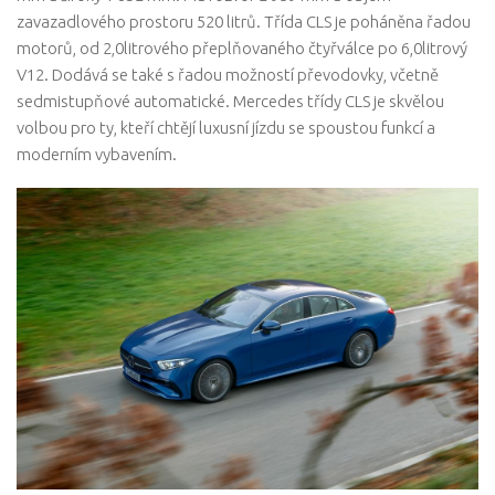
zavazadlového prostoru 520 litrů. Třída CLS je poháněna řadou
motorů, od 2,0litrového přeplňovaného čtyřválce po 6,0litrový
V12. Dodává se také s řadou možností převodovky, včetně
sedmistupňové automatické. Mercedes třídy CLS je skvělou
volbou pro ty, kteří chtějí luxusní jízdu se spoustou funkcí a
moderním vybavením.