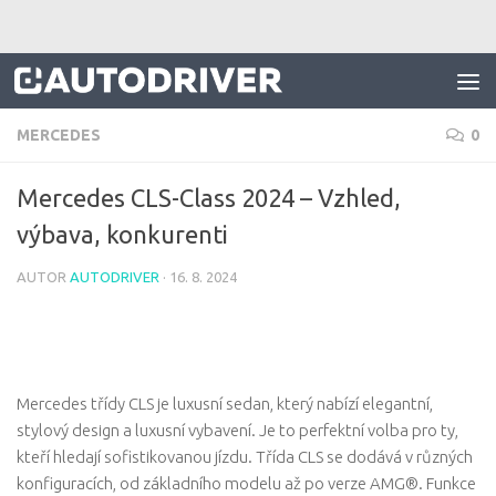
Skip to content
MERCEDES
0
Mercedes CLS-Class 2024 – Vzhled,
výbava, konkurenti
AUTOR
AUTODRIVER
·
16. 8. 2024
Mercedes třídy CLS je luxusní sedan, který nabízí elegantní,
stylový design a luxusní vybavení. Je to perfektní volba pro ty,
kteří hledají sofistikovanou jízdu. Třída CLS se dodává v různých
konfiguracích, od základního modelu až po verze AMG®. Funkce