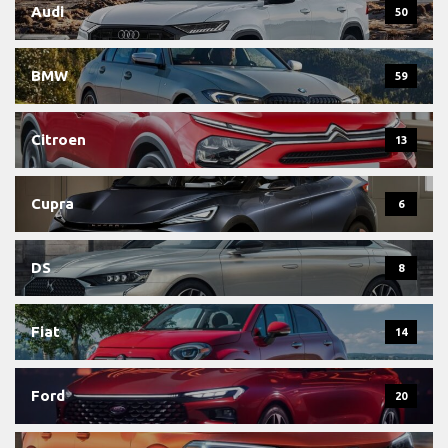
Audi
50
BMW
59
Citroen
13
Cupra
6
DS
8
Fiat
14
Ford
20