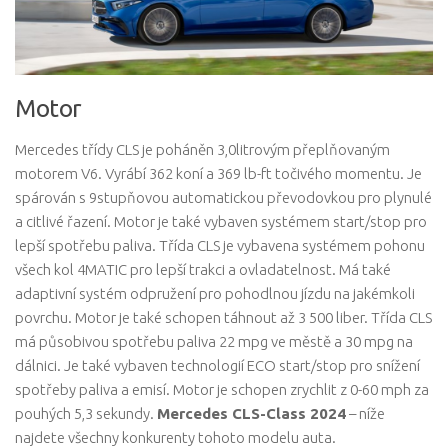
Motor
Mercedes třídy CLS je poháněn 3,0litrovým přeplňovaným
motorem V6. Vyrábí 362 koní a 369 lb-ft točivého momentu. Je
spárován s 9stupňovou automatickou převodovkou pro plynulé
a citlivé řazení. Motor je také vybaven systémem start/stop pro
lepší spotřebu paliva. Třída CLS je vybavena systémem pohonu
všech kol 4MATIC pro lepší trakci a ovladatelnost. Má také
adaptivní systém odpružení pro pohodlnou jízdu na jakémkoli
povrchu. Motor je také schopen táhnout až 3 500 liber. Třída CLS
má působivou spotřebu paliva 22 mpg ve městě a 30 mpg na
dálnici. Je také vybaven technologií ECO start/stop pro snížení
spotřeby paliva a emisí. Motor je schopen zrychlit z 0-60 mph za
pouhých 5,3 sekundy.
Mercedes CLS-Class 2024
– níže
najdete všechny konkurenty tohoto modelu auta.