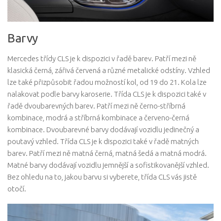
Barvy
Mercedes třídy CLS je k dispozici v řadě barev. Patří mezi ně
klasická černá, zářivá červená a různé metalické odstíny. Vzhled
lze také přizpůsobit řadou možností kol, od 19 do 21. Kola lze
nalakovat podle barvy karoserie. Třída CLS je k dispozici také v
řadě dvoubarevných barev. Patří mezi ně černo-stříbrná
kombinace, modrá a stříbrná kombinace a červeno-černá
kombinace. Dvoubarevné barvy dodávají vozidlu jedinečný a
poutavý vzhled. Třída CLS je k dispozici také v řadě matných
barev. Patří mezi ně matná černá, matná šedá a matná modrá.
Matné barvy dodávají vozidlu jemnější a sofistikovanější vzhled.
Bez ohledu na to, jakou barvu si vyberete, třída CLS vás jistě
otočí.