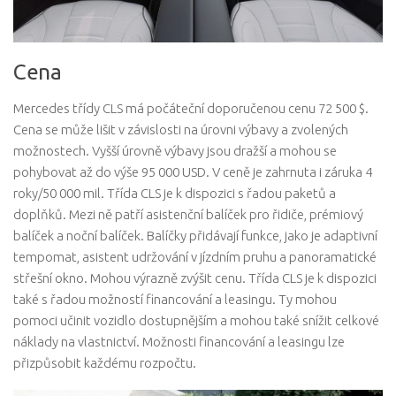
Cena
Mercedes třídy CLS má počáteční doporučenou cenu 72 500 $.
Cena se může lišit v závislosti na úrovni výbavy a zvolených
možnostech. Vyšší úrovně výbavy jsou dražší a mohou se
pohybovat až do výše 95 000 USD. V ceně je zahrnuta i záruka 4
roky/50 000 mil. Třída CLS je k dispozici s řadou paketů a
doplňků. Mezi ně patří asistenční balíček pro řidiče, prémiový
balíček a noční balíček. Balíčky přidávají funkce, jako je adaptivní
tempomat, asistent udržování v jízdním pruhu a panoramatické
střešní okno. Mohou výrazně zvýšit cenu. Třída CLS je k dispozici
také s řadou možností financování a leasingu. Ty mohou
pomoci učinit vozidlo dostupnějším a mohou také snížit celkové
náklady na vlastnictví. Možnosti financování a leasingu lze
přizpůsobit každému rozpočtu.