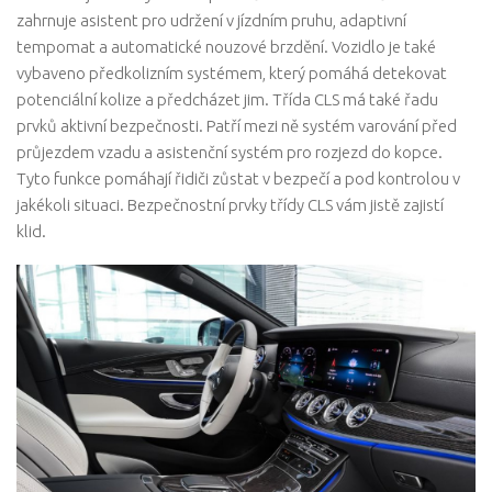
zahrnuje asistent pro udržení v jízdním pruhu, adaptivní
tempomat a automatické nouzové brzdění. Vozidlo je také
vybaveno předkolizním systémem, který pomáhá detekovat
potenciální kolize a předcházet jim. Třída CLS má také řadu
prvků aktivní bezpečnosti. Patří mezi ně systém varování před
průjezdem vzadu a asistenční systém pro rozjezd do kopce.
Tyto funkce pomáhají řidiči zůstat v bezpečí a pod kontrolou v
jakékoli situaci. Bezpečnostní prvky třídy CLS vám jistě zajistí
klid.