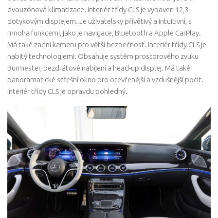
dvouzónová klimatizace. Interiér třídy CLS je vybaven 12,3
dotykovým displejem. Je uživatelsky přívětivý a intuitivní, s
mnoha funkcemi, jako je navigace, Bluetooth a Apple CarPlay.
Má také zadní kameru pro větší bezpečnost. Interiér třídy CLS je
nabitý technologiemi. Obsahuje systém prostorového zvuku
Burmester, bezdrátové nabíjení a head-up displej. Má také
panoramatické střešní okno pro otevřenější a vzdušnější pocit.
Interiér třídy CLS je opravdu pohledný.