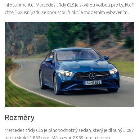
infotainmentu. Mercedes třídy CLS je skvělou volbou pro ty, kteří
chtějí luxusní jízdu se spoustou funkcí a moderním vybavením.
Rozměry
Mercedes třídy CLS je plnohodnotný sedan, který je dlouhý 5 087
mm a široký 1 852 mm. Má rozvor 2 939 mm a objem