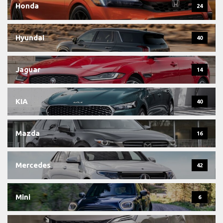
Honda
24
Hyundai
40
Jaguar
14
KIA
40
Mazda
16
Mercedes
42
Mini
6