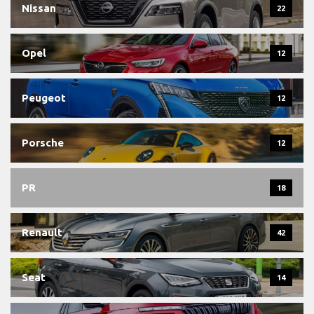
Nissan
22
Opel
12
Peugeot
12
Porsche
12
PR
18
Renault
42
Seat
14