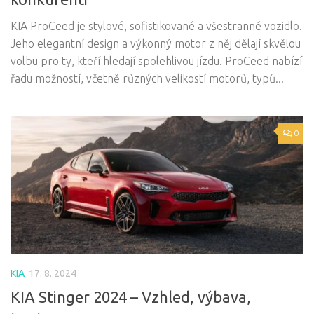
KIA ProCeed je stylové, sofistikované a všestranné vozidlo.
Jeho elegantní design a výkonný motor z něj dělají skvělou
volbu pro ty, kteří hledají spolehlivou jízdu. ProCeed nabízí
řadu možností, včetně různých velikostí motorů, typů...
0
KIA
17. 8. 2024
KIA Stinger 2024 – Vzhled, výbava,