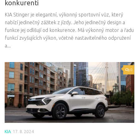
konkurenti
KIA Stinger je elegantní, výkonný sportovní vůz, který
nabízí jedinečný zážitek z jízdy. Jeho jedinečný design a
funkce jej odlišují od konkurence. Má výkonný motor a řadu
funkcí zvyšujících výkon, včetně nastavitelného odpružení
a...
0
KIA
17. 8. 2024