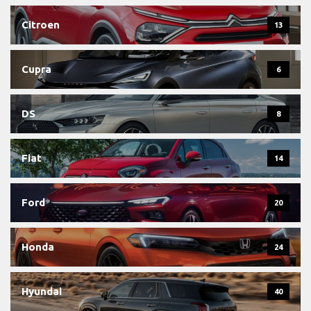
Citroen
13
Cupra
6
DS
8
Fiat
14
Ford
20
Honda
24
Hyundai
40