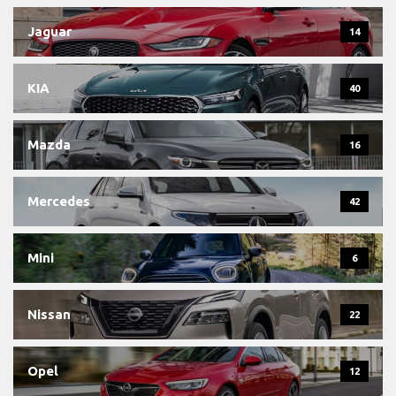
Jaguar
14
KIA
40
Mazda
16
Mercedes
42
Mini
6
Nissan
22
Opel
12