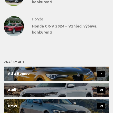
konkurenti
Honda
Honda CR-V 2024 – Vzhled, výbava,
konkurenti
ZNAČKY AUT
Alfa Romeo
7
Audi
50
BMW
59