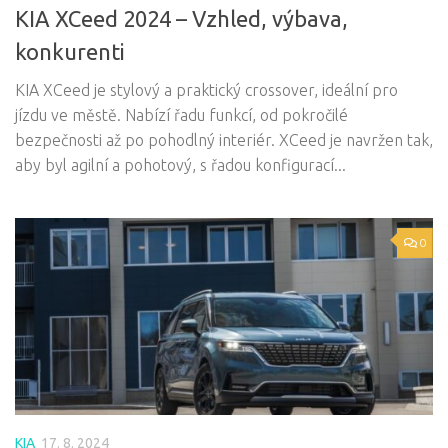
KIA XCeed 2024 – Vzhled, výbava,
konkurenti
KIA XCeed je stylový a praktický crossover, ideální pro
jízdu ve městě. Nabízí řadu funkcí, od pokročilé
bezpečnosti až po pohodlný interiér. XCeed je navržen tak,
aby byl agilní a pohotový, s řadou konfigurací...
0
KIA
17. 8. 2024