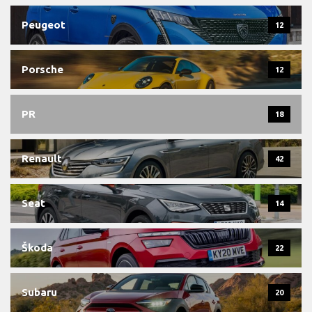
Peugeot
12
Porsche
12
PR
18
Renault
42
Seat
14
Škoda
22
Subaru
20