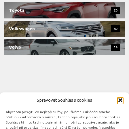
Toyota
20
Volkswagen
40
Volvo
14
Spravovat Souhlas s cookies
Abychom poskytli co nejlepší služby, používáme k ukládání a/nebo
Novinky automobilového průmyslu © 2026. Všechna práva
přístupu k informacím o zařízení, technologie jako jsou soubory cookies.
vyhrazena.
Souhlas s těmito technologiemi nám umožní zpracovávat údaje, jako je
chování při procházení nebo jedinečná ID na tomto webu. Nesouhlas