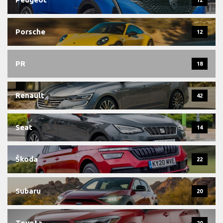
Porsche
12
PR
18
Renault
42
Seat
14
Škoda
22
Subaru
20
Toyota
20