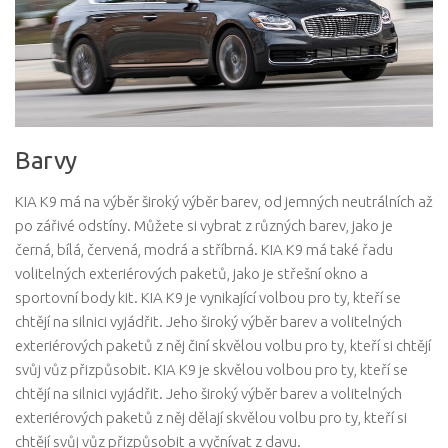
Barvy
KIA K9 má na výběr široký výběr barev, od jemných neutrálních až
po zářivé odstíny. Můžete si vybrat z různých barev, jako je
černá, bílá, červená, modrá a stříbrná. KIA K9 má také řadu
volitelných exteriérových paketů, jako je střešní okno a
sportovní body kit. KIA K9 je vynikající volbou pro ty, kteří se
chtějí na silnici vyjádřit. Jeho široký výběr barev a volitelných
exteriérových paketů z něj činí skvělou volbu pro ty, kteří si chtějí
svůj vůz přizpůsobit. KIA K9 je skvělou volbou pro ty, kteří se
chtějí na silnici vyjádřit. Jeho široký výběr barev a volitelných
exteriérových paketů z něj dělají skvělou volbu pro ty, kteří si
chtějí svůj vůz přizpůsobit a vyčnívat z davu.