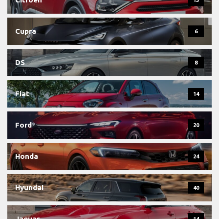
Cupra
6
DS
8
Fiat
14
Ford
20
Honda
24
Hyundai
40
Jaguar
14