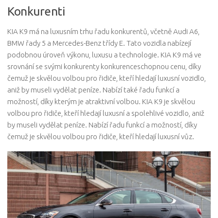
Konkurenti
KIA K9 má na luxusním trhu řadu konkurentů, včetně Audi A6,
BMW řady 5 a Mercedes-Benz třídy E. Tato vozidla nabízejí
podobnou úroveň výkonu, luxusu a technologie. KIA K9 má ve
srovnání se svými konkurenty konkurenceschopnou cenu, díky
čemuž je skvělou volbou pro řidiče, kteří hledají luxusní vozidlo,
aniž by museli vydělat peníze. Nabízí také řadu funkcí a
možností, díky kterým je atraktivní volbou. KIA K9 je skvělou
volbou pro řidiče, kteří hledají luxusní a spolehlivé vozidlo, aniž
by museli vydělat peníze. Nabízí řadu funkcí a možností, díky
čemuž je skvělou volbou pro řidiče, kteří hledají luxusní vůz.