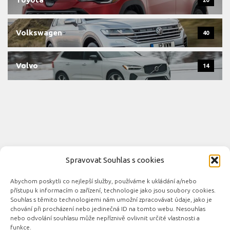
Volkswagen
40
Volvo
14
Spravovat Souhlas s cookies
Abychom poskytli co nejlepší služby, používáme k ukládání a/nebo
Novinky automobilového průmyslu © 2026. Všechna práva
přístupu k informacím o zařízení, technologie jako jsou soubory cookies.
vyhrazena.
Souhlas s těmito technologiemi nám umožní zpracovávat údaje, jako je
chování při procházení nebo jedinečná ID na tomto webu. Nesouhlas
Podporováno
- Designed with the
Hueman theme
nebo odvolání souhlasu může nepříznivě ovlivnit určité vlastnosti a
funkce.