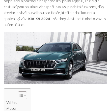
odpružení a pokročilé bezpečnostní prvky zajišťují, že řidiči a
cestující jsou na silnici v bezpečí. KIA K9 je nabitá funkcemi, díky
kterým je skvělou volbou pro řidiče, kteří hledají luxusní a
spolehlivý vůz.
KIA K9 2024
– všechny vlastnosti tohoto vozu v
našem článku.
Vzhled
Motor