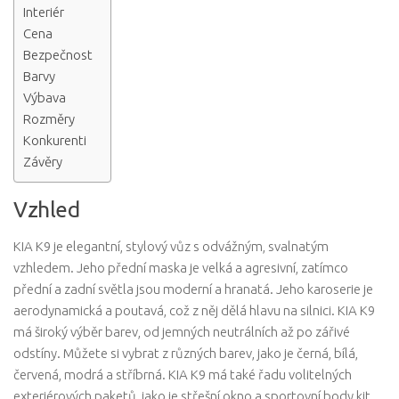
Interiér
Cena
Bezpečnost
Barvy
Výbava
Rozměry
Konkurenti
Závěry
Vzhled
KIA K9 je elegantní, stylový vůz s odvážným, svalnatým
vzhledem. Jeho přední maska ​​je velká a agresivní, zatímco
přední a zadní světla jsou moderní a hranatá. Jeho karoserie je
aerodynamická a poutavá, což z něj dělá hlavu na silnici. KIA K9
má široký výběr barev, od jemných neutrálních až po zářivé
odstíny. Můžete si vybrat z různých barev, jako je černá, bílá,
červená, modrá a stříbrná. KIA K9 má také řadu volitelných
exteriérových paketů, jako je střešní okno a sportovní body kit.