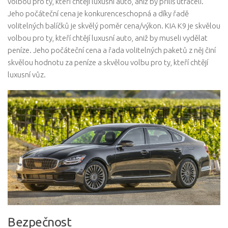
volbou pro ty, kteří chtějí luxusní auto, aniž by příliš utráceli.
Jeho počáteční cena je konkurenceschopná a díky řadě
volitelných balíčků je skvělý poměr cena/výkon. KIA K9 je skvělou
volbou pro ty, kteří chtějí luxusní auto, aniž by museli vydělat
peníze. Jeho počáteční cena a řada volitelných paketů z něj činí
skvělou hodnotu za peníze a skvělou volbu pro ty, kteří chtějí
luxusní vůz.
Bezpečnost