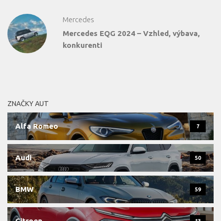
Mercedes
Mercedes EQG 2024 – Vzhled, výbava,
konkurenti
ZNAČKY AUT
Alfa Romeo
7
Audi
50
BMW
59
Citroen
13