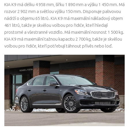
KIA K9 má délku 4 958 mm, šířku 1 890 mm a výšku 1 450 mm. Má
rozvor 2 902 mm a světlou výšku 150 mm. Disponuje palivovou
nádrží o objemu 65 litrů. KIA K9 má maximální nákladový objem
461 litrů, takže je skvělou volbou pro řidiče, kteří hledají
prostorné a všestranné vozidlo. Má maximální nosnost 1 500 kg.
KIA K9 má maximální tažnou kapacitu 2 700 kg, takže je skvělou
volbou pro řidiče, kteří potřebují táhnout přívěs nebo loď.