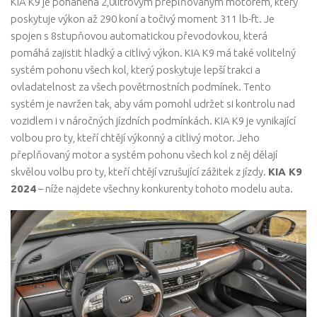
KIA K9 je poháněna 2,0litrovým přeplňovaným motorem, který
poskytuje výkon až 290 koní a točivý moment 311 lb-ft. Je
spojen s 8stupňovou automatickou převodovkou, která
pomáhá zajistit hladký a citlivý výkon. KIA K9 má také volitelný
systém pohonu všech kol, který poskytuje lepší trakci a
ovladatelnost za všech povětrnostních podmínek. Tento
systém je navržen tak, aby vám pomohl udržet si kontrolu nad
vozidlem i v náročných jízdních podmínkách. KIA K9 je vynikající
volbou pro ty, kteří chtějí výkonný a citlivý motor. Jeho
přeplňovaný motor a systém pohonu všech kol z něj dělají
skvělou volbu pro ty, kteří chtějí vzrušující zážitek z jízdy.
KIA K9
2024
– níže najdete všechny konkurenty tohoto modelu auta.