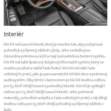
Interiér
KIA K9 má luxusní interiér, který je navržen tak, aby poskytoval
pohodlný a příjemný zážitek z jízdy. Jeho sedadla jsou
čalouněna prémiovou kůží a mají nastavitelnou bederní opěrku.
KIA K9 má také 8palcový dotykový informační systém, který se
snadno používá a nabízí řadu funkcí. KIA K9 má také řadu
volitelných prvků, jako je panoramatické střešní okno a prémiový
audiosystém. Díky těmto vlastnostem je KIA K9 skvělou volbou
pro ty, kteří chtějí luxusní a pohodlný interiér. KIA K9 je vynikající
volbou pro ty, kteří chtějí luxusní interiér. Jeho prémiové
materiály, pohodlná sedadla a řada volitelných prvků z něj dělají
skvělou volbu pro ty, kteří chtějí pohodlný a příjemný zážitek z
jízdy.