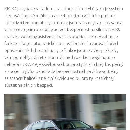
KIA K9 je vybavena řadou bezpečnostních prvků, jako je systém
sledování mrtvého úhlu, asistent pro jízdu v jízdním pruhu a
adaptivní tempomat. Tyto funkce jsou navrženy tak, aby vám a
vašim cestujícím pomohly udržet bezpečnost na silnici. KIA K9
má také volitelný asistenční balíček pro řidiče, který zahrnuje
funkce, jako je automatické nouzové brzdění a varování před
opuštěním jízdního pruhu. Tyto funkce jsou navrženy tak, aby
vám pomohly udržet si kontrolu nad vozidlem a vyhnout se
nehodám. KIA K9 je skvělou volbou pro ty, kteří chtějí bezpečný
a spolehlivý vůz. Jeho řada bezpečnostních prvků a volitelný
asistenční balíček z něj činí skvělou volbu pro ty, kteří chtějí
zůstat na silnici v bezpečí.