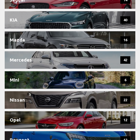
KIA
40
Mazda
16
Mercedes
42
Mini
6
Nissan
22
Opel
12
Peugeot
12