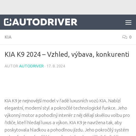
Skip to content
KIA
0
KIA K9 2024 – Vzhled, výbava, konkurenti
AUTOR
AUTODRIVER
·
17. 8. 2024
KIA K9 je nejnovější model v řadě luxusních vozů KIA. Nabízí
elegantní, moderní styl a pokročilé technologické funkce. Jeho
výkonný motor a pohodlný interiér z něj dělají skvělou volbu pro
řidiče, kteří hledají luxus a výkon. KIA K9 je navržena tak, aby
poskytovala hladkou a pohodlnou jízdu. Jeho pokročilý systém