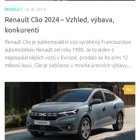
RENAULT
16. 8. 2024
Renault Clio 2024 – Vzhled, výbava,
konkurenti
Renault Clio je subkompaktní vůz vyráběný francouzskou
automobilkou Renault od roku 1990. Je to jeden z
nejpopulárnějších vozů v Evropě, prodalo se ho přes 12
milionů kusů. Clio je nabízeno v mnoha úrovních výbavy,...
0