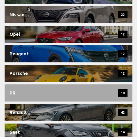
Nissan
22
Opel
12
Peugeot
12
Porsche
12
PR
18
Renault
42
Seat
14