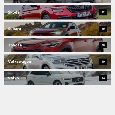
Škoda
22
Subaru
20
Toyota
20
Volkswagen
40
Volvo
14