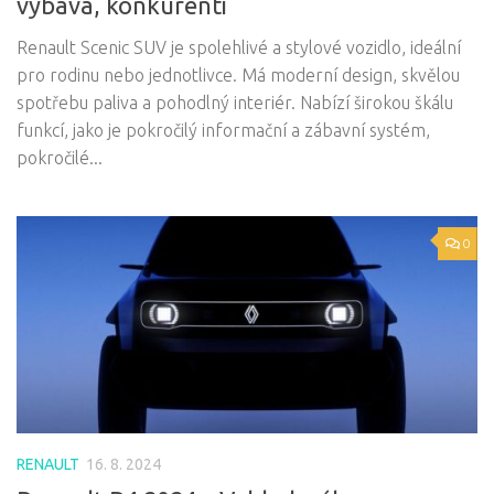
výbava, konkurenti
Renault Scenic SUV je spolehlivé a stylové vozidlo, ideální
pro rodinu nebo jednotlivce. Má moderní design, skvělou
spotřebu paliva a pohodlný interiér. Nabízí širokou škálu
funkcí, jako je pokročilý informační a zábavní systém,
pokročilé...
0
RENAULT
16. 8. 2024