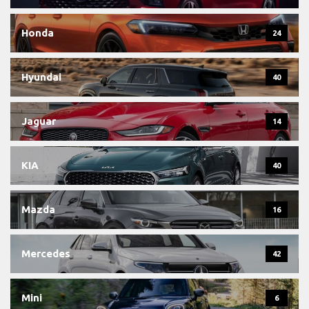
Honda
24
Hyundai
40
Jaguar
14
KIA
40
Mazda
16
Mercedes
42
Mini
6