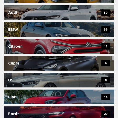
Audi
50
BMW
59
Citroen
13
Cupra
6
DS
8
Fiat
14
Ford
20