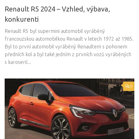
Renault R5 2024 – Vzhled, výbava,
konkurenti
Renault R5 byl supermini automobil vyráběný
francouzskou automobilkou Renault v letech 1972 až 1985.
Byl to první automobil vyráběný Renaultem s pohonem
předních kol a byl také jedním z prvních vozů vyráběných
s karoserií...
0