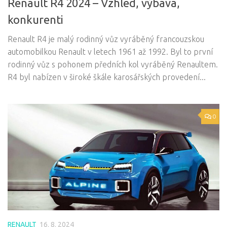
Renault R4 2024 – Vzhled, výbava,
konkurenti
Renault R4 je malý rodinný vůz vyráběný francouzskou
automobilkou Renault v letech 1961 až 1992. Byl to první
rodinný vůz s pohonem předních kol vyráběný Renaultem.
R4 byl nabízen v široké škále karosářských provedení...
0
RENAULT
16. 8. 2024