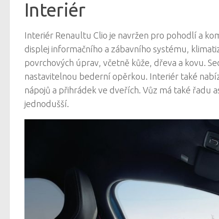
Interiér
Interiér Renaultu Clio je navržen pro pohodlí a ko
displej informačního a zábavního systému, klimati
povrchových úprav, včetně kůže, dřeva a kovu. Sed
nastavitelnou bederní opěrkou. Interiér také nabí
nápojů a přihrádek ve dveřích. Vůz má také řadu as
jednodušší.