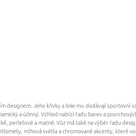
ím designem. Jeho křivky a linie mu dodávají sportovní v
namický a účinný. Vzhled nabízí řadu barev a povrchovýc
cké, perleťové a matné. Vůz má také na výběr řadu desig
větlomety, mlhová světla a chromované akcenty, které v