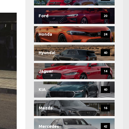
Ford
20
Honda
24
Hyundai
40
Jaguar
14
KIA
40
Mazda
16
Mercedes
42