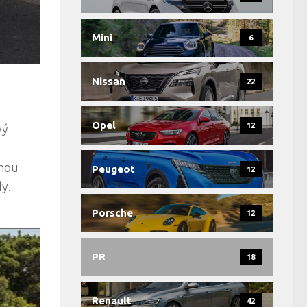
Mini
6
Nissan
22
Opel
12
vý
uhou
Peugeot
12
dy.
Porsche
12
PR
18
Renault
42