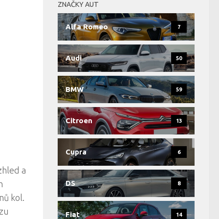
ZNAČKY AUT
Alfa Romeo
7
Audi
50
BMW
59
Citroen
13
Cupra
6
zhled a
h
DS
8
nů kol.
ozu
Fiat
14