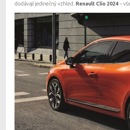
dodávají jedinečný vzhled.
Renault Clio 2024
– vš