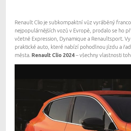
Renault Clio je subkompaktní vůz vyráběný franc
nejpopulárnějších vozů v Evropě, prodalo se ho př
včetně Expression, Dynamique a Renaultsport. Vyráb
praktické auto, které nabízí pohodlnou jízdu a řa
města.
Renault Clio 2024
– všechny vlastnosti to