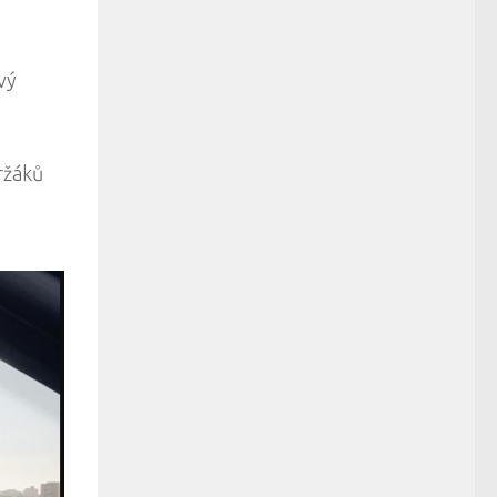
vý
ržáků