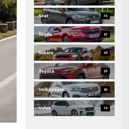
Seat
14
Škoda
22
Subaru
20
Toyota
20
Volkswagen
40
Volvo
14