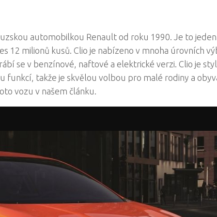
ouzskou automobilkou Renault od roku 1990. Je to jeden
es 12 milionů kusů. Clio je nabízeno v mnoha úrovních vý
í se v benzínové, naftové a elektrické verzi. Clio je sty
du funkcí, takže je skvělou volbou pro malé rodiny a obyv
hoto vozu v našem článku.