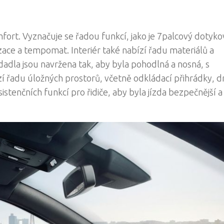
mfort. Vyznačuje se řadou funkcí, jako je 7palcový dotyko
zace a tempomat. Interiér také nabízí řadu materiálů a
adla jsou navržena tak, aby byla pohodlná a nosná, s
zí řadu úložných prostorů, včetně odkládací přihrádky, d
istenčních funkcí pro řidiče, aby byla jízda bezpečnější a