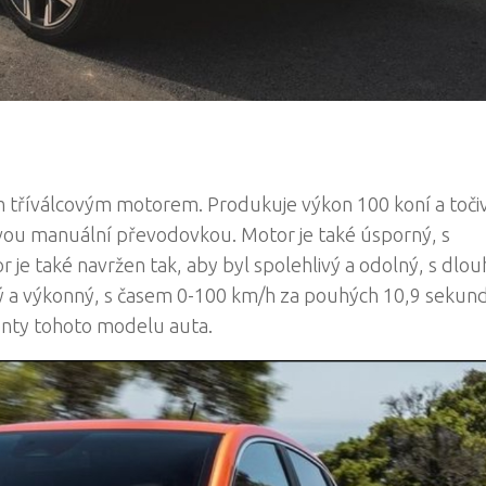
m tříválcovým motorem. Produkuje výkon 100 koní a toči
ou manuální převodovkou. Motor je také úsporný, s
 je také navržen tak, aby byl spolehlivý a odolný, s dlo
livý a výkonný, s časem 0-100 km/h za pouhých 10,9 sekun
enty tohoto modelu auta.