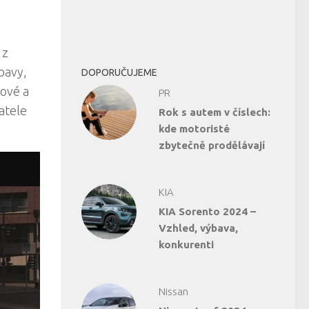
 z
bavy,
DOPORUČUJEME
lové a
PR
atele
Rok s autem v číslech:
kde motoristé
zbytečně prodělávají
KIA
KIA Sorento 2024 –
Vzhled, výbava,
konkurenti
Nissan