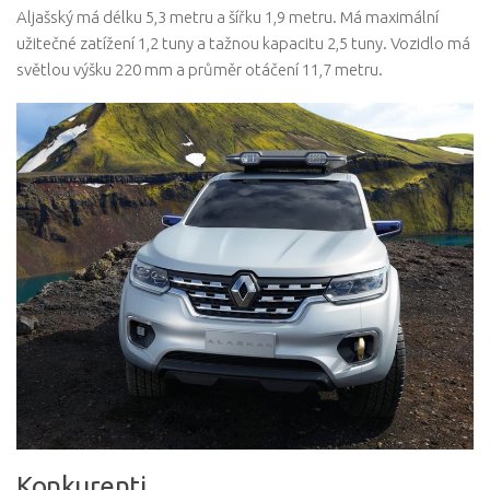
Aljašský má délku 5,3 metru a šířku 1,9 metru. Má maximální
užitečné zatížení 1,2 tuny a tažnou kapacitu 2,5 tuny. Vozidlo má
světlou výšku 220 mm a průměr otáčení 11,7 metru.
Konkurenti