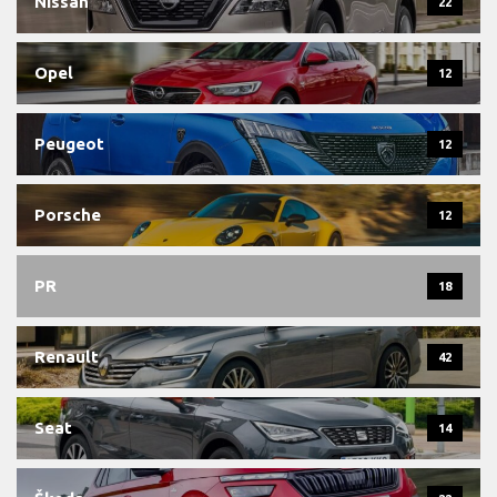
Nissan
22
Opel
12
Peugeot
12
Porsche
12
PR
18
Renault
42
Seat
14