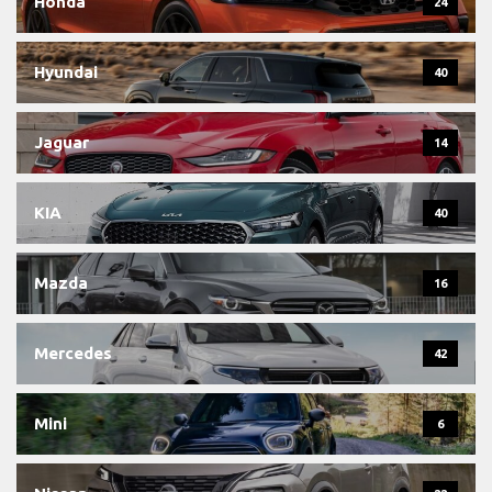
Honda
24
Hyundai
40
Jaguar
14
KIA
40
Mazda
16
Mercedes
42
Mini
6