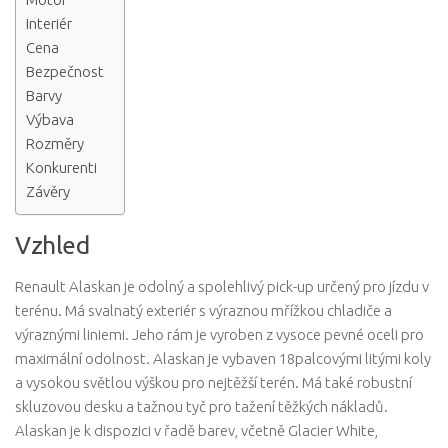
Interiér
Cena
Bezpečnost
Barvy
Výbava
Rozměry
Konkurenti
Závěry
Vzhled
Renault Alaskan je odolný a spolehlivý pick-up určený pro jízdu v
terénu. Má svalnatý exteriér s výraznou mřížkou chladiče a
výraznými liniemi. Jeho rám je vyroben z vysoce pevné oceli pro
maximální odolnost. Alaskan je vybaven 18palcovými litými koly
a vysokou světlou výškou pro nejtěžší terén. Má také robustní
skluzovou desku a tažnou tyč pro tažení těžkých nákladů.
Alaskan je k dispozici v řadě barev, včetně Glacier White,