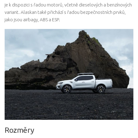
je k dispozici s řadou motorů, včetně dieselových a benzínových
variant. Alaskan také přichází s řadou bezpečnostních prvků,
jako jsou airbagy, ABS a ESP.
Rozměry