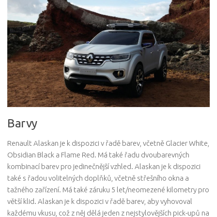
Barvy
Renault Alaskan je k dispozici v řadě barev, včetně Glacier White,
Obsidian Black a Flame Red. Má také řadu dvoubarevných
kombinací barev pro jedinečnější vzhled. Alaskan je k dispozici
také s řadou volitelných doplňků, včetně střešního okna a
tažného zařízení. Má také záruku 5 let/neomezené kilometry pro
větší klid. Alaskan je k dispozici v řadě barev, aby vyhovoval
každému vkusu, což z něj dělá jeden z nejstylovějších pick-upů na