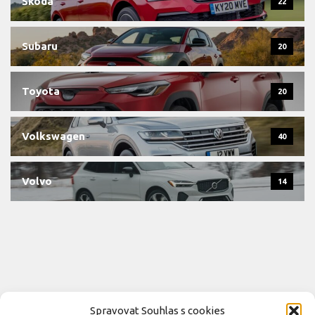
Škoda
22
Subaru
20
Toyota
20
Volkswagen
40
Volvo
14
Spravovat Souhlas s cookies