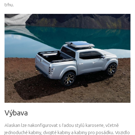
trhu.
Výbava
Alaskan lze nakonfigurovat s řadou stylů karoserie, včetně
jednoduché kabiny, dvojité kabiny a kabiny pro posádku. Vozidlo