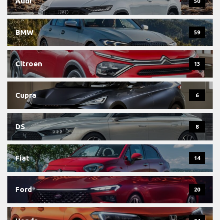
Audi
50
BMW
59
Citroen
13
Cupra
6
DS
8
Fiat
14
Ford
20