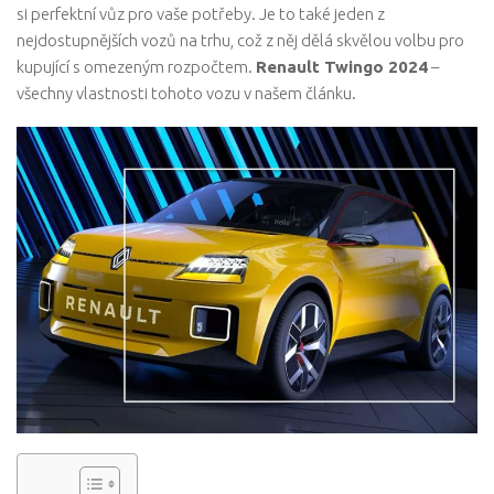
si perfektní vůz pro vaše potřeby. Je to také jeden z
nejdostupnějších vozů na trhu, což z něj dělá skvělou volbu pro
kupující s omezeným rozpočtem.
Renault Twingo 2024
–
všechny vlastnosti tohoto vozu v našem článku.