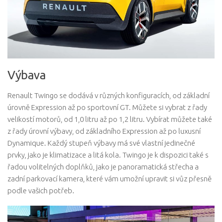
Výbava
Renault Twingo se dodává v různých konfiguracích, od základní
úrovně Expression až po sportovní GT. Můžete si vybrat z řady
velikostí motorů, od 1,0 litru až po 1,2 litru. Vybírat můžete také
z řady úrovní výbavy, od základního Expression až po luxusní
Dynamique. Každý stupeň výbavy má své vlastní jedinečné
prvky, jako je klimatizace a litá kola. Twingo je k dispozici také s
řadou volitelných doplňků, jako je panoramatická střecha a
zadní parkovací kamera, které vám umožní upravit si vůz přesně
podle vašich potřeb.