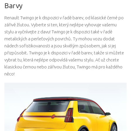
Barvy
Renault Twingo je k dispozici v řadě barev, od klasické černé po
zářivě žlutou. Vyberte si ten, který nejlépe vyhovuje vašemu
stylu a vyčnívejte z davu! Twingo je k dispozici také v řadě
metalických a perleťových povrchů. Ty mohou vozu dodat
nádech sofistikovanosti a jsou skvělým způsobem, jak si jej
přizpůsobit. Twingo je k dispozici v řadě barev, takže si můžete
vybrat tu, která nejlépe odpovídá vašemu stylu. Ať už chcete
klasickou černou nebo zářivou žlutou, Twingo má pro každého
něco!