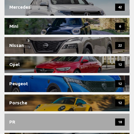
Mercedes
42
Mini
6
Nissan
22
Opel
12
Peugeot
12
Porsche
12
PR
18