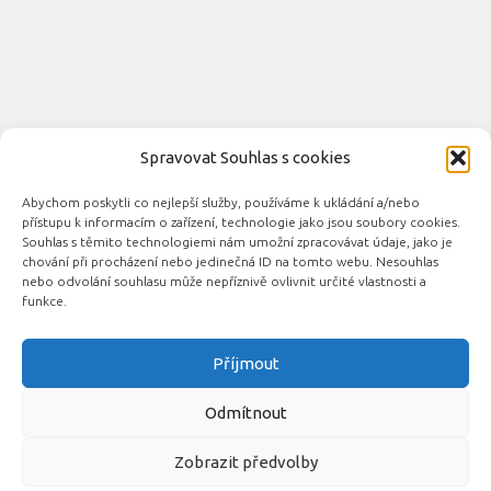
Spravovat Souhlas s cookies
Abychom poskytli co nejlepší služby, používáme k ukládání a/nebo
Novinky automobilového průmyslu © 2026. Všechna práva
přístupu k informacím o zařízení, technologie jako jsou soubory cookies.
vyhrazena.
Souhlas s těmito technologiemi nám umožní zpracovávat údaje, jako je
chování při procházení nebo jedinečná ID na tomto webu. Nesouhlas
Podporováno
- Designed with the
Hueman theme
nebo odvolání souhlasu může nepříznivě ovlivnit určité vlastnosti a
funkce.
Příjmout
Související automobilové magazíny:
CarsMag.eu
|
inAuta24.cz
|
Auta.eu
|
DotekSlova.cz
|
CZIN.eu
|
Auto-
Odmítnout
moto
Zobrazit předvolby