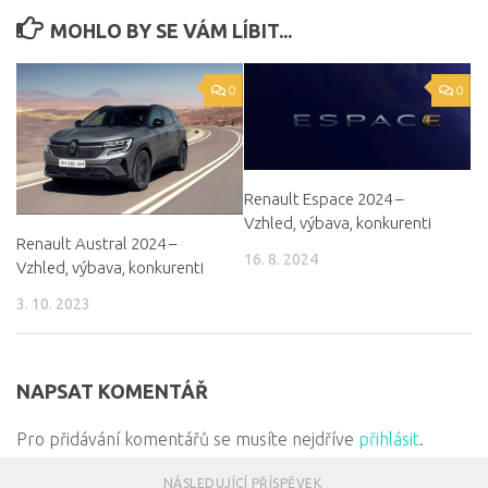
MOHLO BY SE VÁM LÍBIT...
0
0
Renault Espace 2024 –
Vzhled, výbava, konkurenti
Renault Austral 2024 –
16. 8. 2024
Vzhled, výbava, konkurenti
3. 10. 2023
NAPSAT KOMENTÁŘ
Pro přidávání komentářů se musíte nejdříve
přihlásit
.
NÁSLEDUJÍCÍ PŘÍSPĚVEK