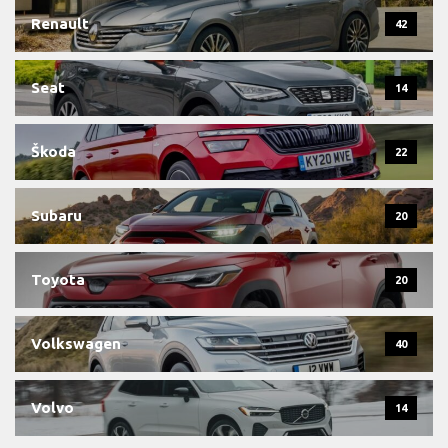
Renault
42
Seat
14
Škoda
22
Subaru
20
Toyota
20
Volkswagen
40
Volvo
14