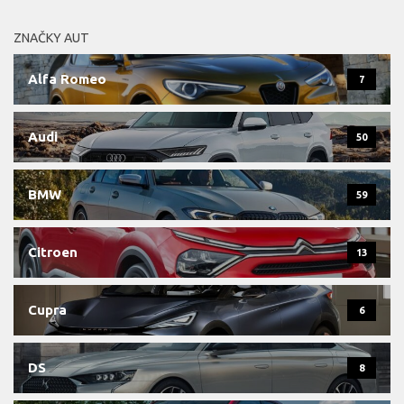
ZNAČKY AUT
Alfa Romeo
7
Audi
50
BMW
59
Citroen
13
Cupra
6
DS
8