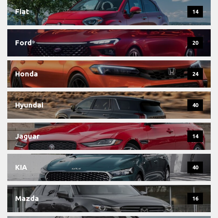
Fiat
14
Ford
20
Honda
24
Hyundai
40
Jaguar
14
KIA
40
Mazda
16