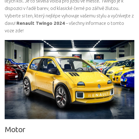
litých kol. Je to skvělá volba pro jízdu ve městě. Twingo je k
dispozici v řadě barev, od klasické černé po zářivě žlutou.
Vyberte si ten, který nejlépe vyhovuje vašemu stylu a vyčnívejte z
davu!
Renault Twingo 2024
– všechny informace o tomto
voze zde!
Motor