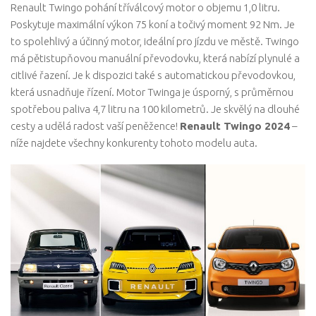
Renault Twingo pohání tříválcový motor o objemu 1,0 litru.
Poskytuje maximální výkon 75 koní a točivý moment 92 Nm. Je
to spolehlivý a účinný motor, ideální pro jízdu ve městě. Twingo
má pětistupňovou manuální převodovku, která nabízí plynulé a
citlivé řazení. Je k dispozici také s automatickou převodovkou,
která usnadňuje řízení. Motor Twinga je úsporný, s průměrnou
spotřebou paliva 4,7 litru na 100 kilometrů. Je skvělý na dlouhé
cesty a udělá radost vaší peněžence!
Renault Twingo 2024
–
níže najdete všechny konkurenty tohoto modelu auta.