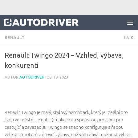
Skip to content
RENAULT
0
Renault Twingo 2024 – Vzhled, výbava,
konkurenti
AUTOR
AUTODRIVER
·
30. 10. 2023
Renault Twingo je malý, stylový hatchback, který je ideální pro
jízdu ve městě. Je nabitý funkcemi a spoustou prostoru pro
cestující a zavazadla. Twingo se snadno konfiguruje s řadou
velikostí motorů a úrovní výbavy, což vám dává možnost vybrat