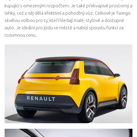
kupující s omezeným rozpočtem. Je také překvapivě prostorný a
lehký, což z něj dělá efektivní a pohodlný vůz. Celkově je Twingo
skvělou volbou pro ty, kteří hledají malé, stylové a dostupné
auto. Je ideální pro jízdu ve městě a nabízí spoustu funkcí za
rozumnou cenu.