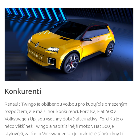
Konkurenti
Renault Twingo je oblíbenou volbou pro kupující s omezeným
rozpočtem, ale má silnou konkurenci. Ford Ka, Fiat 500 a
Volkswagen Up jsou všechny dobré alternativy. Ford Ka je o
něco větší než Twingo a nabízí silnější motor. Fiat 500 je
stylovější, zatímco Volkswagen Up je praktičtější. Všechny tři