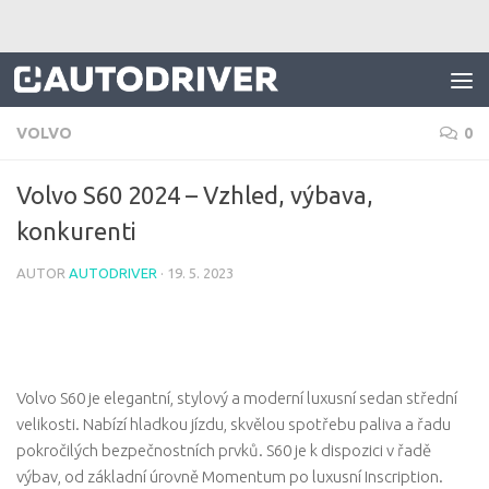
Skip to content
VOLVO
0
Volvo S60 2024 – Vzhled, výbava,
konkurenti
AUTOR
AUTODRIVER
·
19. 5. 2023
Volvo S60 je elegantní, stylový a moderní luxusní sedan střední
velikosti. Nabízí hladkou jízdu, skvělou spotřebu paliva a řadu
pokročilých bezpečnostních prvků. S60 je k dispozici v řadě
výbav, od základní úrovně Momentum po luxusní Inscription.