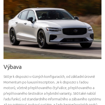
Výbava
S60 je k dispozici v různých konfiguracích, od základní úrovně
Momentum po luxusní Inscription. Je k dispozici s řadou
motorů, včetně přeplňovaného čtyřválce, přeplňovaného a
přeplňovaného šestiválce a hybridní varianty. S60 také nabízí
řadu funkcí, od standardního informačního a zábavního systému
až po prémiový zvukový systém, a řadu bezpečnostních prvků,