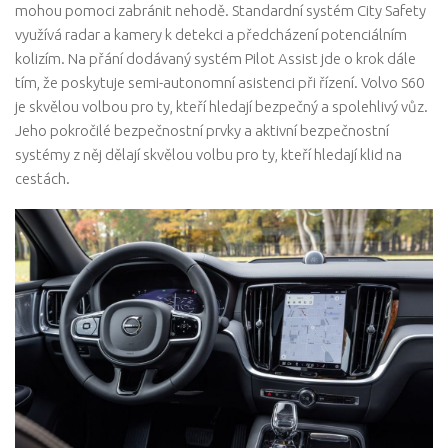
mohou pomoci zabránit nehodě. Standardní systém City Safety
využívá radar a kamery k detekci a předcházení potenciálním
kolizím. Na přání dodávaný systém Pilot Assist jde o krok dále
tím, že poskytuje semi-autonomní asistenci při řízení. Volvo S60
je skvělou volbou pro ty, kteří hledají bezpečný a spolehlivý vůz.
Jeho pokročilé bezpečnostní prvky a aktivní bezpečnostní
systémy z něj dělají skvělou volbu pro ty, kteří hledají klid na
cestách.