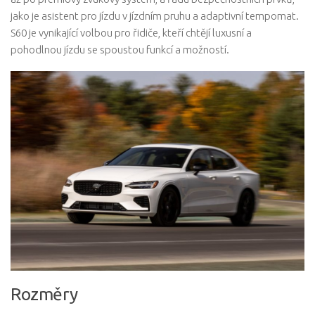
jako je asistent pro jízdu v jízdním pruhu a adaptivní tempomat.
S60 je vynikající volbou pro řidiče, kteří chtějí luxusní a
pohodlnou jízdu se spoustou funkcí a možností.
Rozměry