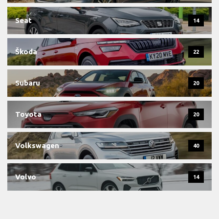
Seat
14
Škoda
22
Subaru
20
Toyota
20
Volkswagen
40
Volvo
14