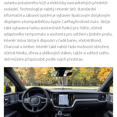
volantu potaženého kůží a elektricky nastavitelných předních
sedadel. Technologií je nabitý i interiér S60. Standardní
informační a zábavní systém je vybaven 9palcovým dotykovým
displejem a kompatibilitou Apple CarPlay/Android Auto. S60 je
také vybavena řadou asistenčních funkcí pro řidiče, včetně
adaptivního tempomatu a asistenta pro udržení v jízdním pruhu.
Interiér Volva S60 je k dispozici v řadě barev, včetně Blond,
Charcoal a Amber. Interiér také nabízí řadu možností obložení,
včetně hliníku, dřeva a uhlíkových vláken, takže si vzhled svého
S60 můžete přizpůsobit podle svých představ.