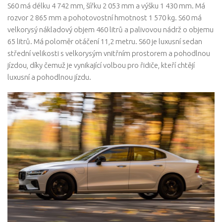
S60 má délku 4 742 mm, šířku 2 053 mm a výšku 1 430 mm. Má
rozvor 2 865 mm a pohotovostní hmotnost 1 570 kg. S60 má
velkorysý nákladový objem 460 litrů a palivovou nádrž o objemu
65 litrů. Má poloměr otáčení 11,2 metru. S60 je luxusní sedan
střední velikosti s velkorysým vnitřním prostorem a pohodlnou
jízdou, díky čemuž je vynikající volbou pro řidiče, kteří chtějí
luxusní a pohodlnou jízdu.