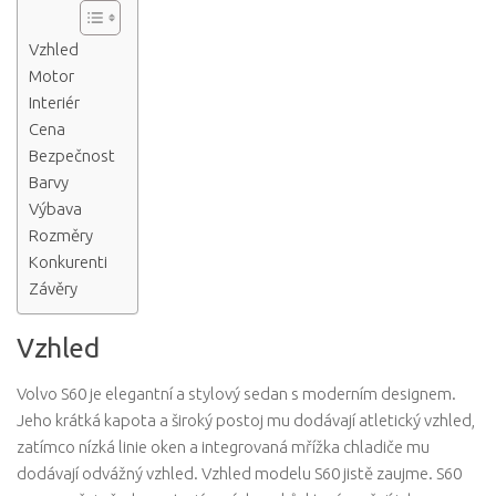
Vzhled
Motor
Interiér
Cena
Bezpečnost
Barvy
Výbava
Rozměry
Konkurenti
Závěry
Vzhled
Volvo S60 je elegantní a stylový sedan s moderním designem.
Jeho krátká kapota a široký postoj mu dodávají atletický vzhled,
zatímco nízká linie oken a integrovaná mřížka chladiče mu
dodávají odvážný vzhled. Vzhled modelu S60 jistě zaujme. S60