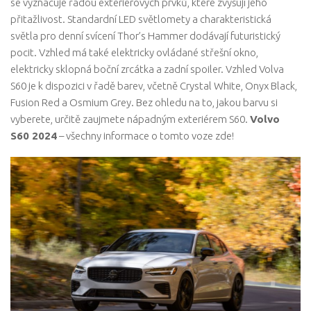
se vyznačuje řadou exteriérových prvků, které zvyšují jeho
přitažlivost. Standardní LED světlomety a charakteristická
světla pro denní svícení Thor’s Hammer dodávají futuristický
pocit. Vzhled má také elektricky ovládané střešní okno,
elektricky sklopná boční zrcátka a zadní spoiler. Vzhled Volva
S60 je k dispozici v řadě barev, včetně Crystal White, Onyx Black,
Fusion Red a Osmium Grey. Bez ohledu na to, jakou barvu si
vyberete, určitě zaujmete nápadným exteriérem S60.
Volvo
S60 2024
– všechny informace o tomto voze zde!