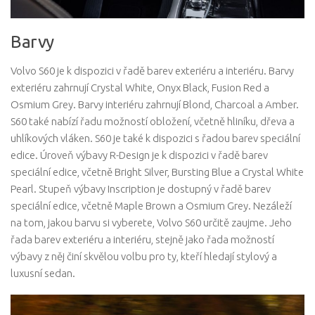
Barvy
Volvo S60 je k dispozici v řadě barev exteriéru a interiéru. Barvy
exteriéru zahrnují Crystal White, Onyx Black, Fusion Red a
Osmium Grey. Barvy interiéru zahrnují Blond, Charcoal a Amber.
S60 také nabízí řadu možností obložení, včetně hliníku, dřeva a
uhlíkových vláken. S60 je také k dispozici s řadou barev speciální
edice. Úroveň výbavy R-Design je k dispozici v řadě barev
speciální edice, včetně Bright Silver, Bursting Blue a Crystal White
Pearl. Stupeň výbavy Inscription je dostupný v řadě barev
speciální edice, včetně Maple Brown a Osmium Grey. Nezáleží
na tom, jakou barvu si vyberete, Volvo S60 určitě zaujme. Jeho
řada barev exteriéru a interiéru, stejně jako řada možností
výbavy z něj činí skvělou volbu pro ty, kteří hledají stylový a
luxusní sedan.