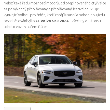
Nabízí také řadu možností motorů, od přeplňovaného čtyřválce
až po výkonný přeplňovaný a přeplňovaný šestiválec. S60 je
vynikající volbou pro řidiče, kteří chtějí luxusní a pohodlnou jízdu
bez obětování výkonu.
Volvo S60 2024
– všechny vlastnosti
tohoto vozu v našem článku.