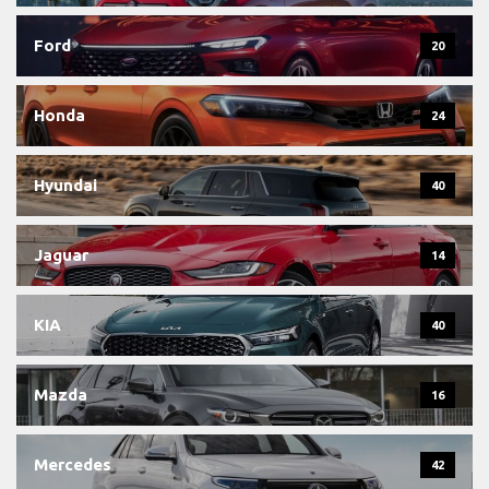
Ford
20
Honda
24
Hyundai
40
Jaguar
14
KIA
40
Mazda
16
Mercedes
42