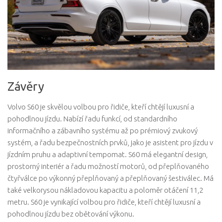
Závěry
Volvo S60 je skvělou volbou pro řidiče, kteří chtějí luxusní a
pohodlnou jízdu. Nabízí řadu funkcí, od standardního
informačního a zábavního systému až po prémiový zvukový
systém, a řadu bezpečnostních prvků, jako je asistent pro jízdu v
jízdním pruhu a adaptivní tempomat. S60 má elegantní design,
prostorný interiér a řadu možností motorů, od přeplňovaného
čtyřválce po výkonný přeplňovaný a přeplňovaný šestiválec. Má
také velkorysou nákladovou kapacitu a poloměr otáčení 11,2
metru. S60 je vynikající volbou pro řidiče, kteří chtějí luxusní a
pohodlnou jízdu bez obětování výkonu.