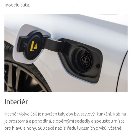
modelu auta.
Interiér
Interiér Volva S60 je navržen tak, aby byl stylový i funkční. Kabina
je prostorná a pohodlná, s opěrnými sedadly a spoustou místa
pro hlavu a nohy. S60 také nabízí řadu luxusních prvků, včetně