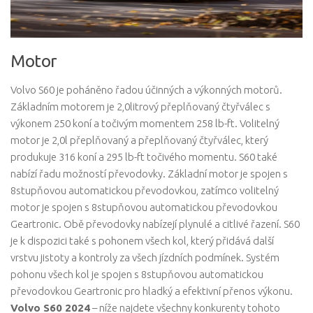
Motor
Volvo S60 je poháněno řadou účinných a výkonných motorů.
Základním motorem je 2,0litrový přeplňovaný čtyřválec s
výkonem 250 koní a točivým momentem 258 lb-ft. Volitelný
motor je 2,0l přeplňovaný a přeplňovaný čtyřválec, který
produkuje 316 koní a 295 lb-ft točivého momentu. S60 také
nabízí řadu možností převodovky. Základní motor je spojen s
8stupňovou automatickou převodovkou, zatímco volitelný
motor je spojen s 8stupňovou automatickou převodovkou
Geartronic. Obě převodovky nabízejí plynulé a citlivé řazení. S60
je k dispozici také s pohonem všech kol, který přidává další
vrstvu jistoty a kontroly za všech jízdních podmínek. Systém
pohonu všech kol je spojen s 8stupňovou automatickou
převodovkou Geartronic pro hladký a efektivní přenos výkonu.
Volvo S60 2024
– níže najdete všechny konkurenty tohoto