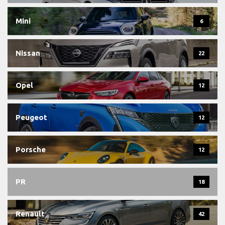
Mini
6
Nissan
22
Opel
12
Peugeot
12
Porsche
12
PR
18
Renault
42