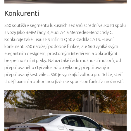
Konkurenti
S60 soutěží v segmentu luxusních sedanů střední velikosti spolu
s vozy jako BMW řady 3, Audi A4 a Mercedes-Benz třídy C.
Konkuruje také Lexus ES, Infiniti Q50 a Cadillac ATS. Hlavní
konkurenti S60 nabízejí podobné funkce, ale S60 vyniká svým
elegantním designem, prostorným interiérem a pokročilými
bezpečnostními prvky. Nabízí také řadu možností motorů, od
přeplňovaného čtyřválce až po výkonný přeplňovaný a
přeplňovaný šestiválec. S60 je vynikající volbou pro řidiče, kteří
chtějí luxusní a pohodlnou jízdu se spoustou funkcí a možností.