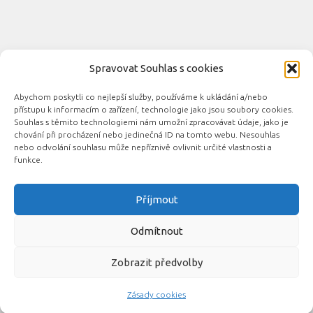
Spravovat Souhlas s cookies
Abychom poskytli co nejlepší služby, používáme k ukládání a/nebo
Novinky automobilového průmyslu © 2026. Všechna práva
přístupu k informacím o zařízení, technologie jako jsou soubory cookies.
vyhrazena.
Souhlas s těmito technologiemi nám umožní zpracovávat údaje, jako je
chování při procházení nebo jedinečná ID na tomto webu. Nesouhlas
Podporováno
- Designed with the
Hueman theme
nebo odvolání souhlasu může nepříznivě ovlivnit určité vlastnosti a
funkce.
Příjmout
Související automobilové magazíny:
CarsMag.eu
|
inAuta24.cz
|
Auta.eu
|
DotekSlova.cz
|
CZIN.eu
|
Auto-
Odmítnout
moto
Zobrazit předvolby
Zásady cookies