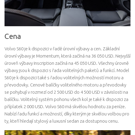
Cena
Volvo S60 je k dispozici v řadě úrovní výbavy a cen. Základní
úrovní výbavy je Momentum, která začíná na 36 050 USD. Nejvyšší
úroveň výbavy Inscription začíná na 45 050 USD. Všechny úrovně
výbavy jsou k dispozici s řada volitelných paketů a funkcí. Model
S60 je k dispozici také s řadou volitelných možností motoru a
převodovky. Cenové balíčky volitelného motoru a převodovky
se pohybují v rozmezí od 2 500 USD do 4 500 USD v závislosti na
balíčku. Volitelný systém pohonu všech kol je také k dispozici za
příplatek 2 000 USD. Volvo S60 má skvělou hodnotu za peníze.
Nabízí řadu funkcí a možností, díky kterým je skvělou volbou pro
ty, kteří hledají stylový a luxusní sedan za dostupnou cenu.