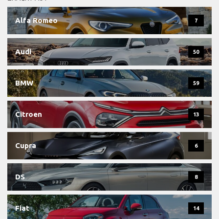
Alfa Romeo
7
Audi
50
BMW
59
Citroen
13
Cupra
6
DS
8
Fiat
14