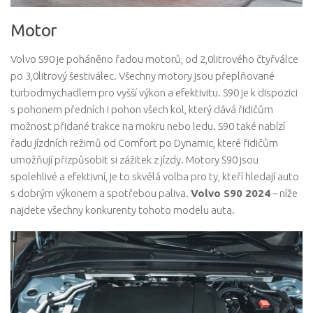
Motor
Volvo S90 je poháněno řadou motorů, od 2,0litrového čtyřválce
po 3,0litrový šestiválec. Všechny motory jsou přeplňované
turbodmychadlem pro vyšší výkon a efektivitu. S90 je k dispozici
s pohonem předních i pohon všech kol, který dává řidičům
možnost přidané trakce na mokru nebo ledu. S90 také nabízí
řadu jízdních režimů od Comfort po Dynamic, které řidičům
umožňují přizpůsobit si zážitek z jízdy. Motory S90 jsou
spolehlivé a efektivní, je to skvělá volba pro ty, kteří hledají auto
s dobrým výkonem a spotřebou paliva.
Volvo S90 2024
– níže
najdete všechny konkurenty tohoto modelu auta.