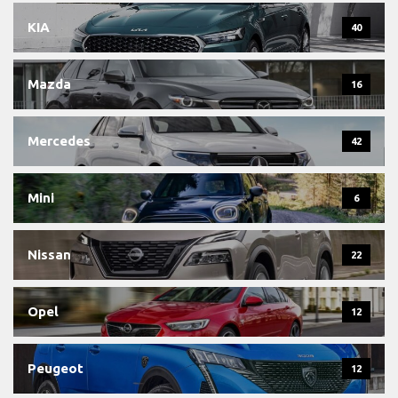
KIA
40
Mazda
16
Mercedes
42
Mini
6
Nissan
22
Opel
12
Peugeot
12