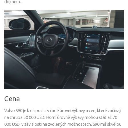
dojmem.
Cena
Volvo S90 je k dispozici v řadě úrovní výbavy a cen, které začínají
na zhruba 50 000 USD. Horní úrovně výbavy mohou stát až 70
000 USD, v závislosti na zvolených možnostech. S90 má skvělou