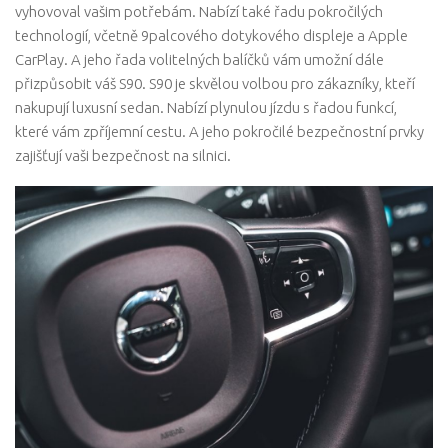
vyhovoval vašim potřebám. Nabízí také řadu pokročilých
technologií, včetně 9palcového dotykového displeje a Apple
CarPlay. A jeho řada volitelných balíčků vám umožní dále
přizpůsobit váš S90. S90 je skvělou volbou pro zákazníky, kteří
nakupují luxusní sedan. Nabízí plynulou jízdu s řadou funkcí,
které vám zpříjemní cestu. A jeho pokročilé bezpečnostní prvky
zajišťují vaši bezpečnost na silnici.