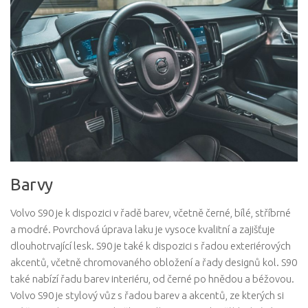
Barvy
Volvo S90 je k dispozici v řadě barev, včetně černé, bílé, stříbrné
a modré. Povrchová úprava laku je vysoce kvalitní a zajišťuje
dlouhotrvající lesk. S90 je také k dispozici s řadou exteriérových
akcentů, včetně chromovaného obložení a řady designů kol. S90
také nabízí řadu barev interiéru, od černé po hnědou a béžovou.
Volvo S90 je stylový vůz s řadou barev a akcentů, ze kterých si