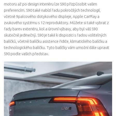
motoru až po design interiéru lze S90 přizpůsobit vašim
preferencím. S90 také nabízí řadu pokročilých technologií,
včetně 9palcového dotykového displeje, Apple CarPlay a
zvukového systému s 12 reproduktory. Můžete si také vybrat z
řady barev exteriéru, kol a úrovní výbavy, aby byl váš S90
skutečně jedinečný. S90 je také k dispozici s řadou volitelných
balíčků, včetně balíčku asistence řidiče, klimatického balíčku a
technologického balíčku. Tyto balíčky vám umožní dále upravit
S90 podle vašich představ.