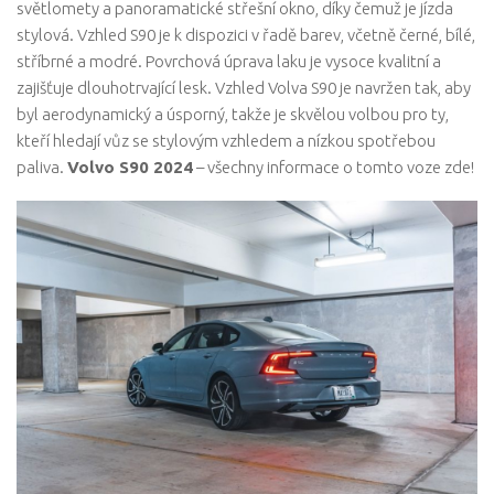
světlomety a panoramatické střešní okno, díky čemuž je jízda
stylová. Vzhled S90 je k dispozici v řadě barev, včetně černé, bílé,
stříbrné a modré. Povrchová úprava laku je vysoce kvalitní a
zajišťuje dlouhotrvající lesk. Vzhled Volva S90 je navržen tak, aby
byl aerodynamický a úsporný, takže je skvělou volbou pro ty,
kteří hledají vůz se stylovým vzhledem a nízkou spotřebou
paliva.
Volvo S90 2024
– všechny informace o tomto voze zde!