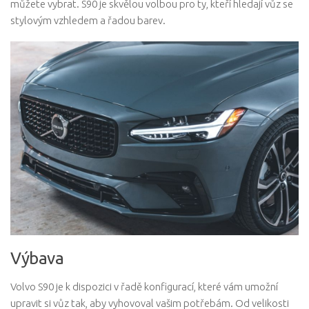
můžete vybrat. S90 je skvělou volbou pro ty, kteří hledají vůz se
stylovým vzhledem a řadou barev.
Výbava
Volvo S90 je k dispozici v řadě konfigurací, které vám umožní
upravit si vůz tak, aby vyhovoval vašim potřebám. Od velikosti