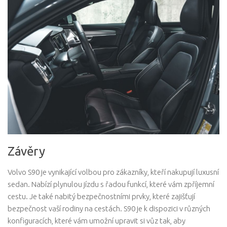
Závěry
Volvo S90 je vynikající volbou pro zákazníky, kteří nakupují luxusní
sedan. Nabízí plynulou jízdu s řadou funkcí, které vám zpříjemní
cestu. Je také nabitý bezpečnostními prvky, které zajišťují
bezpečnost vaší rodiny na cestách. S90 je k dispozici v různých
konfiguracích, které vám umožní upravit si vůz tak, aby