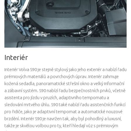
Interiér
Interiér Volva S90 je stejně stylový jako jeho exteriér a nabízí řadu
prémiových materiálů a povrchových úprav. Interiér zahrnuje
kožená sedadla, panoramatické střešní okno a velký informační
a zábavní systém. S90 nabízí řadu bezpečnostních prvků, včetně
asistenta pro jízdu v pruzích, adaptivního tempomatu a
sledování mrtvého úhlu. S90 také nabízí řadu asistenčních funkcí
pro řidiče, jako je adaptivní tempomat a automatické nouzové
brzdění. Interiér S90 je navržen tak, aby byl pohodlný a luxusní,
takže je skvělou volbou pro ty, kteří hledají vůz s prémiovým