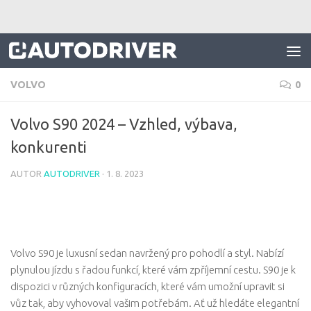
Skip to content
VOLVO
0
Volvo S90 2024 – Vzhled, výbava,
konkurenti
AUTOR
AUTODRIVER
·
1. 8. 2023
Volvo S90 je luxusní sedan navržený pro pohodlí a styl. Nabízí
plynulou jízdu s řadou funkcí, které vám zpříjemní cestu. S90 je k
dispozici v různých konfiguracích, které vám umožní upravit si
vůz tak, aby vyhovoval vašim potřebám. Ať už hledáte elegantní