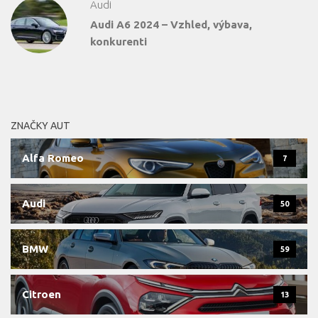
Audi
Audi A6 2024 – Vzhled, výbava,
konkurenti
ZNAČKY AUT
Alfa Romeo
7
Audi
50
BMW
59
Citroen
13