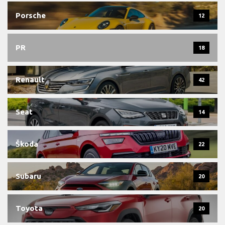
Porsche
12
PR
18
Renault
42
Seat
14
Škoda
22
Subaru
20
Toyota
20