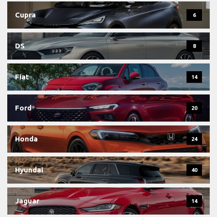
Cupra
6
DS
8
Fiat
14
Ford
20
Honda
24
Hyundai
40
Jaguar
14