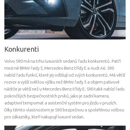
Konkurenti
Volvo S90 má na trhu luxusních sedanů řadu konkurentů. Patří
mezi ně BMW řady 5, Mercedes-Benz třídy E a Audi A6. S90
nabízí řadu funkcí, které jej odlišují od svých konkurentů. Má větší
rozvor a vyšší světlou výšku než BMW řady 5 a objem palivové
nádrže je větší než u Mercedes-Benz třídy E. S90 také nabízí řadu
pokročilých bezpečnostních prvků, jako je zadní kamera,
adaptivní tempomat a asistenční systém pro jízdu v pruzích.
Díky těmto vlastnostem je S90 bezpečnou a spolehlivou volbou
pro zákazníky, kteří nakupují luxusní sedan.