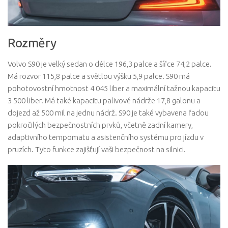
Rozměry
Volvo S90 je velký sedan o délce 196,3 palce a šířce 74,2 palce.
Má rozvor 115,8 palce a světlou výšku 5,9 palce. S90 má
pohotovostní hmotnost 4 045 liber a maximální tažnou kapacitu
3 500 liber. Má také kapacitu palivové nádrže 17,8 galonu a
dojezd až 500 mil na jednu nádrž. S90 je také vybavena řadou
pokročilých bezpečnostních prvků, včetně zadní kamery,
adaptivního tempomatu a asistenčního systému pro jízdu v
pruzích. Tyto funkce zajišťují vaši bezpečnost na silnici.