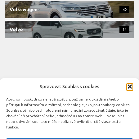
Volkswagen
40
Volvo
14
Spravovat Souhlas s cookies
Abychom poskytli co nejlepší služby, používáme k ukládání a/nebo
Novinky automobilového průmyslu © 2026. Všechna práva
přístupu k informacím o zařízení, technologie jako jsou soubory cookies.
vyhrazena.
Souhlas s těmito technologiemi nám umožní zpracovávat údaje, jako je
chování při procházení nebo jedinečná ID na tomto webu. Nesouhlas
Podporováno
- Designed with the
Hueman theme
nebo odvolání souhlasu může nepříznivě ovlivnit určité vlastnosti a
funkce.