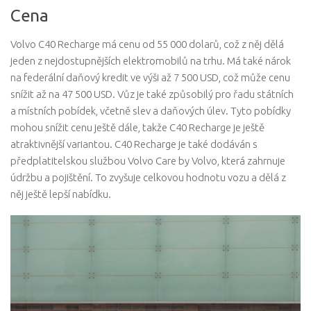
Cena
Volvo C40 Recharge má cenu od 55 000 dolarů, což z něj dělá
jeden z nejdostupnějších elektromobilů na trhu. Má také nárok
na federální daňový kredit ve výši až 7 500 USD, což může cenu
snížit až na 47 500 USD. Vůz je také způsobilý pro řadu státních
a místních pobídek, včetně slev a daňových úlev. Tyto pobídky
mohou snížit cenu ještě dále, takže C40 Recharge je ještě
atraktivnější variantou. C40 Recharge je také dodáván s
předplatitelskou službou Volvo Care by Volvo, která zahrnuje
údržbu a pojištění. To zvyšuje celkovou hodnotu vozu a dělá z
něj ještě lepší nabídku.