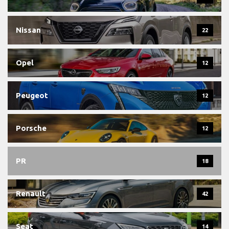
Nissan
22
Opel
12
Peugeot
12
Porsche
12
PR
18
Renault
42
Seat
14