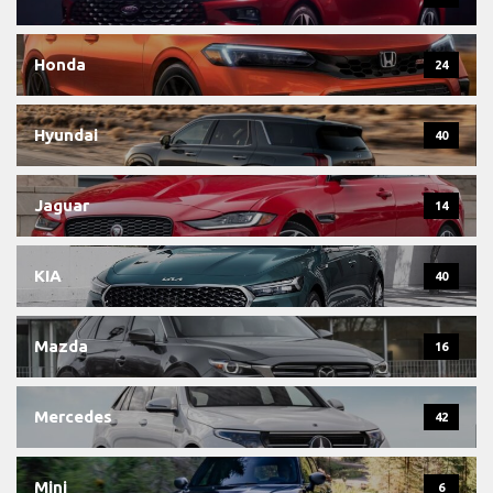
Honda
24
Hyundai
40
Jaguar
14
KIA
40
Mazda
16
Mercedes
42
Mini
6