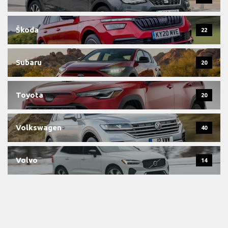
Škoda
22
Subaru
20
Toyota
20
Volkswagen
40
Volvo
14