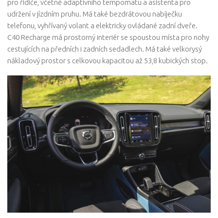
pro řidiče, včetně adaptivního tempomatu a asistenta pro
udržení v jízdním pruhu. Má také bezdrátovou nabíječku
telefonu, vyhřívaný volant a elektricky ovládané zadní dveře.
C40 Recharge má prostorný interiér se spoustou místa pro nohy
cestujících na předních i zadních sedadlech. Má také velkorysý
nákladový prostor s celkovou kapacitou až 53,8 kubických stop.