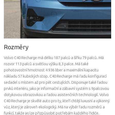
Rozměry
Volvo C40 Recharge má délku 187 palců a šířku 79 palců. Má
rozvor 113 palců a světlou výšku 8,3 palce. Má také
pohotovostní hmotnost 4 936 liber a maximální kapacitu
nákladu 57 kubických stop. C40 Recharge má řadu konfigurací
sedadel s místem až pro pět cestujících. Disponuje také řadou
prvků interiéru, jako je informační a zábavní systém s 9palcovou
dotykovou obrazovkou a řadou asistenčních technologií. Volvo
C40 Recharge je skvělé auto pro ty, kteří chtějí luxusní a výkonný
vůz, který je zároveň ekologický. Má na výběr řadu rozměrů a
funkcí, takže jej lze přizpůsobit potřebám každého řidiče.