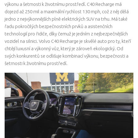
výkonu a šetrnosti k životnímu prostředí. C40 Recharge má
dojezd až 250 mil a maximální rychlost 130 mph, což z něj dělá
jedno z nejvýkonnějších plně elektrických SUV na trhu. Má také
řadu pokročilých bezpečnostních prvků a asistenčních
technologií pro řidiče, díky čemuž je jedním z nejbezpečnějších
vozidel na silnici. Volvo C40 Recharge je skvělé auto pro ty, kteří
chtějí luxusní a výkonný vůz, který je zároveň ekologický. Od
svých konkurentů se odlišuje kombinací výkonu, bezpečnosti a
šetrnosti k životnímu prostředí.