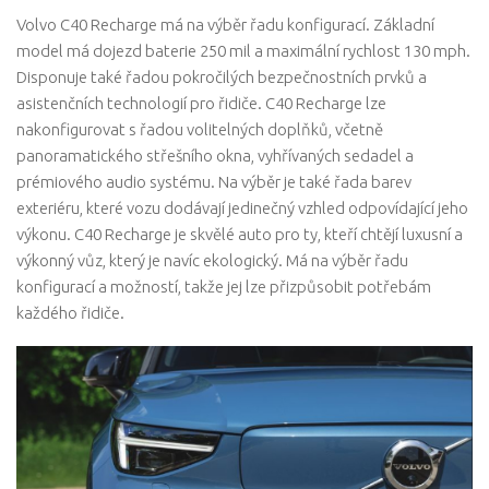
Volvo C40 Recharge má na výběr řadu konfigurací. Základní
model má dojezd baterie 250 mil a maximální rychlost 130 mph.
Disponuje také řadou pokročilých bezpečnostních prvků a
asistenčních technologií pro řidiče. C40 Recharge lze
nakonfigurovat s řadou volitelných doplňků, včetně
panoramatického střešního okna, vyhřívaných sedadel a
prémiového audio systému. Na výběr je také řada barev
exteriéru, které vozu dodávají jedinečný vzhled odpovídající jeho
výkonu. C40 Recharge je skvělé auto pro ty, kteří chtějí luxusní a
výkonný vůz, který je navíc ekologický. Má na výběr řadu
konfigurací a možností, takže jej lze přizpůsobit potřebám
každého řidiče.