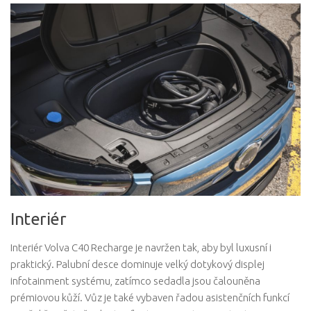
Interiér
Interiér Volva C40 Recharge je navržen tak, aby byl luxusní i
praktický. Palubní desce dominuje velký dotykový displej
infotainment systému, zatímco sedadla jsou čalouněna
prémiovou kůží. Vůz je také vybaven řadou asistenčních funkcí