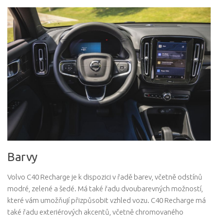
Barvy
Volvo C40 Recharge je k dispozici v řadě barev, včetně odstínů
modré, zelené a šedé. Má také řadu dvoubarevných možností,
které vám umožňují přizpůsobit vzhled vozu. C40 Recharge má
také řadu exteriérových akcentů, včetně chromovaného