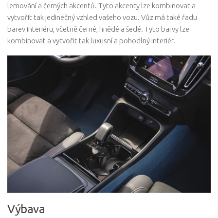
lemování a černých akcentů. Tyto akcenty lze kombinovat a
vytvořit tak jedinečný vzhled vašeho vozu. Vůz má také řadu
barev interiéru, včetně černé, hnědé a šedé. Tyto barvy lze
kombinovat a vytvořit tak luxusní a pohodlný interiér.
Výbava