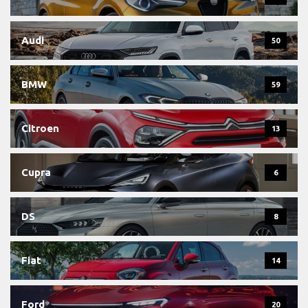
Audi
50
BMW
59
Citroen
13
Cupra
6
DS
8
Fiat
14
Ford
20