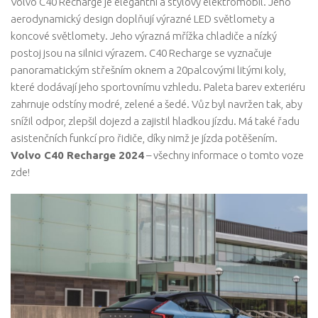
Volvo C40 Recharge je elegantní a stylový elektromobil. Jeho
aerodynamický design doplňují výrazné LED světlomety a
koncové světlomety. Jeho výrazná mřížka chladiče a nízký
postoj jsou na silnici výrazem. C40 Recharge se vyznačuje
panoramatickým střešním oknem a 20palcovými litými koly,
které dodávají jeho sportovnímu vzhledu. Paleta barev exteriéru
zahrnuje odstíny modré, zelené a šedé. Vůz byl navržen tak, aby
snížil odpor, zlepšil dojezd a zajistil hladkou jízdu. Má také řadu
asistenčních funkcí pro řidiče, díky nimž je jízda potěšením.
Volvo C40 Recharge 2024
– všechny informace o tomto voze
zde!