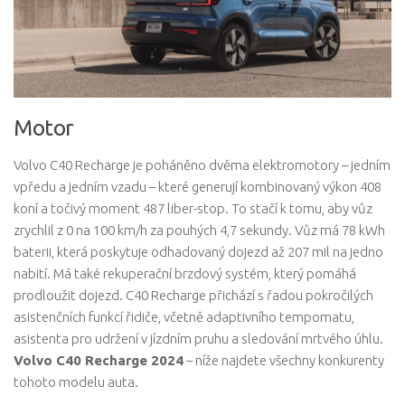
Motor
Volvo C40 Recharge je poháněno dvěma elektromotory – jedním
vpředu a jedním vzadu – které generují kombinovaný výkon 408
koní a točivý moment 487 liber-stop. To stačí k tomu, aby vůz
zrychlil z 0 na 100 km/h za pouhých 4,7 sekundy. Vůz má 78 kWh
baterii, která poskytuje odhadovaný dojezd až 207 mil na jedno
nabití. Má také rekuperační brzdový systém, který pomáhá
prodloužit dojezd. C40 Recharge přichází s řadou pokročilých
asistenčních funkcí řidiče, včetně adaptivního tempomatu,
asistenta pro udržení v jízdním pruhu a sledování mrtvého úhlu.
Volvo C40 Recharge 2024
– níže najdete všechny konkurenty
tohoto modelu auta.