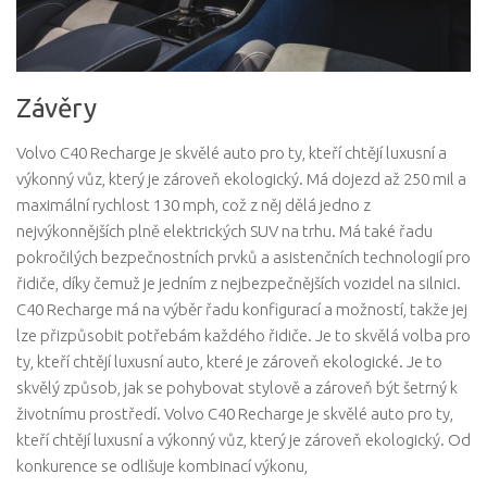
Závěry
Volvo C40 Recharge je skvělé auto pro ty, kteří chtějí luxusní a
výkonný vůz, který je zároveň ekologický. Má dojezd až 250 mil a
maximální rychlost 130 mph, což z něj dělá jedno z
nejvýkonnějších plně elektrických SUV na trhu. Má také řadu
pokročilých bezpečnostních prvků a asistenčních technologií pro
řidiče, díky čemuž je jedním z nejbezpečnějších vozidel na silnici.
C40 Recharge má na výběr řadu konfigurací a možností, takže jej
lze přizpůsobit potřebám každého řidiče. Je to skvělá volba pro
ty, kteří chtějí luxusní auto, které je zároveň ekologické. Je to
skvělý způsob, jak se pohybovat stylově a zároveň být šetrný k
životnímu prostředí. Volvo C40 Recharge je skvělé auto pro ty,
kteří chtějí luxusní a výkonný vůz, který je zároveň ekologický. Od
konkurence se odlišuje kombinací výkonu,