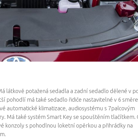
 Má látkově potažená sedadla a zadní sedadlo dělené v 
tší pohodlí má také sedadlo řidiče nastavitelné v 6 směre
ové automatické klimatizace, audiosystému s 7palcovým
y. Má také systém Smart Key se spouštěním tlačítkem. 
é konzoly s pohodlnou loketní opěrkou a přihrádky na
em.