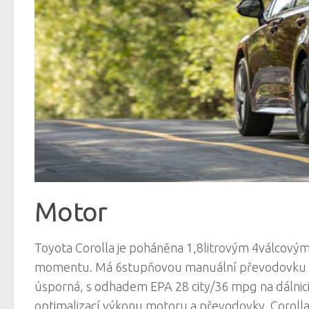
Motor
Toyota Corolla je poháněna 1,8litrovým 4válcovým
momentu. Má 6stupňovou manuální převodovku neb
úsporná, s odhadem EPA 28 city/36 mpg na dálnici.
optimalizací výkonu motoru a převodovky. Corol