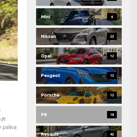
Mini
6
Nissan
22
Opel
12
Peugeot
12
Porsche
12
o
PR
18
 je
 paliva
Renault
42