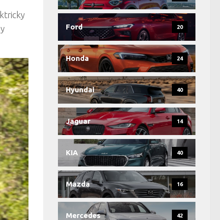
ktricky
Ford
ny
20
Honda
24
Hyundai
40
Jaguar
14
KIA
40
Mazda
16
Mercedes
42