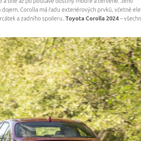
erné a bílé až po poutavé odstíny modré a červené. Jeho
a dojem. Corolla má řadu exteriérových prvků, včetně ele
rcátek a zadního spoileru.
Toyota Corolla 2024
– všech