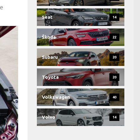
te
Seat
14
Škoda
22
Subaru
20
Toyota
20
Volkswagen
40
Volvo
14