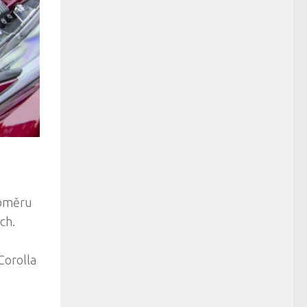
poměru
ch.
Corolla