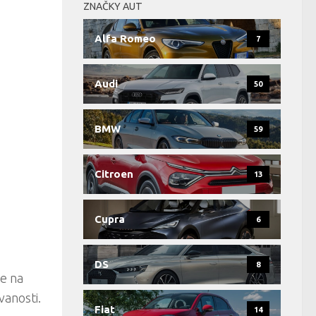
ZNAČKY AUT
Alfa Romeo
7
Audi
50
BMW
59
Citroen
13
Cupra
6
DS
8
ne na
vanosti.
Fiat
14