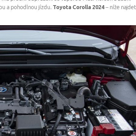
kou a pohodlnou jízdu.
Toyota Corolla 2024
– níže najde