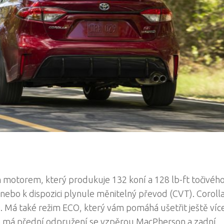
 motorem, který produkuje 132 koní a 128 lb-ft točivéh
o k dispozici plynule měnitelný převod (CVT). Corolla
 Má také režim ECO, který vám pomáhá ušetřit ještě více
la má přední odpružení se vzpěrou MacPherson a zadní