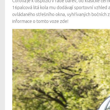
Corolla je k dispozici v řadě barev, od klasické č
16palcová litá kola mu dodávají sportovní vzhled 
ovládaného střešního okna, vyhřívaných bočních z
informace o tomto voze zde!