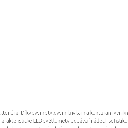
exteriéru. Díky svým stylovým křivkám a konturám vynik
harakteristické LED světlomety dodávají nádech sofistiko