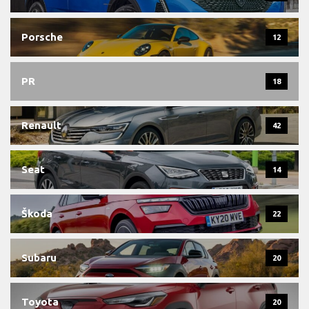
Porsche
12
PR
18
Renault
42
Seat
14
Škoda
22
Subaru
20
Toyota
20