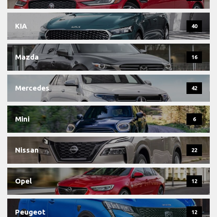
KIA
40
Mazda
16
Mercedes
42
Mini
6
Nissan
22
Opel
12
Peugeot
12