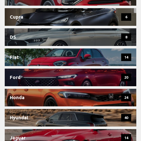
Cupra
6
DS
8
Fiat
14
Ford
20
Honda
24
Hyundai
40
Jaguar
14