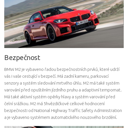
Bezpečnost
BMW M2 je vybaveno řadou bezpečnostních prvků, které udrží
vás i vaše cestující v bezpečí. Má zadní kameru, parkovací
senzory a systém sledování mrtvého úhlu. M2 má také systém
varování před opuštěním jízdního pruhu a adaptivní tempomat.
Má také aktivní systém opěrky hlavy a systém varování před
čelní srážkou. M2 má 5hvězdičkové celkové hodnocení
bezpečnosti od National Highway Traffic Safety Administration
a je vybaveno systémem automatického nouzového brzdění.