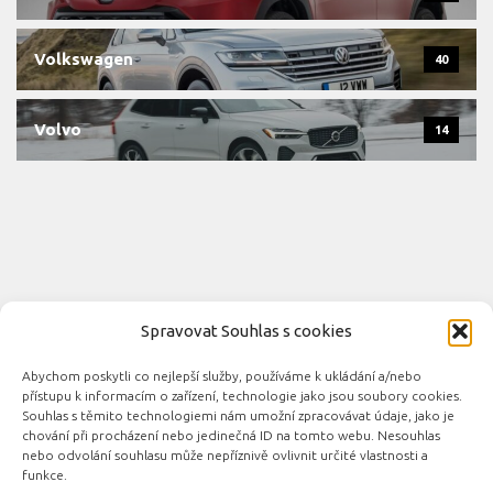
Volkswagen
40
Volvo
14
Spravovat Souhlas s cookies
Abychom poskytli co nejlepší služby, používáme k ukládání a/nebo
Novinky automobilového průmyslu © 2026. Všechna práva
přístupu k informacím o zařízení, technologie jako jsou soubory cookies.
vyhrazena.
Souhlas s těmito technologiemi nám umožní zpracovávat údaje, jako je
chování při procházení nebo jedinečná ID na tomto webu. Nesouhlas
Podporováno
- Designed with the
Hueman theme
nebo odvolání souhlasu může nepříznivě ovlivnit určité vlastnosti a
funkce.