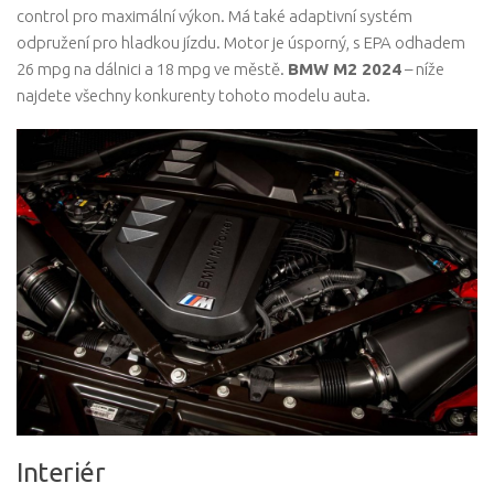
control pro maximální výkon. Má také adaptivní systém
odpružení pro hladkou jízdu. Motor je úsporný, s EPA odhadem
26 mpg na dálnici a 18 mpg ve městě.
BMW M2 2024
– níže
najdete všechny konkurenty tohoto modelu auta.
Interiér