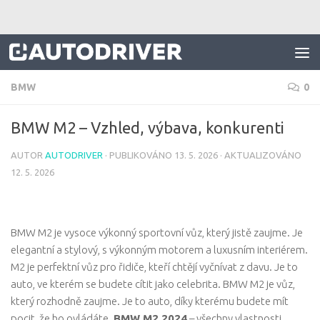
Skip to content
BMW
0
BMW M2 – Vzhled, výbava, konkurenti
AUTOR
AUTODRIVER
· PUBLIKOVÁNO
13. 5. 2026
· AKTUALIZOVÁNO
12. 5. 2026
BMW M2 je vysoce výkonný sportovní vůz, který jistě zaujme. Je
elegantní a stylový, s výkonným motorem a luxusním interiérem.
M2 je perfektní vůz pro řidiče, kteří chtějí vyčnívat z davu. Je to
auto, ve kterém se budete cítit jako celebrita. BMW M2 je vůz,
který rozhodně zaujme. Je to auto, díky kterému budete mít
pocit, že ho ovládáte.
BMW M2 2024
– všechny vlastnosti