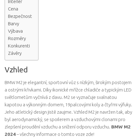
Interiér
Cena
Bezpečnost
Barvy
Výbava
Rozměry
Konkurenti
Závěry
Vzhled
BMW M2 je elegantní, sportovní vůz s nízkým, širokým postojem
a ostrými křivkami. Díky ikonické mřížce chladiče a typickým LED
světlometům vyčnívá z davu. M2 se vyznačuje svalnatou
kapotou a výkonným domem, 19palcovými koly a čtyřmi výfuky.
Jeho atletický design jistě zaujme. Vzhled M2 je navržen tak, aby
byl aerodynamický, se spoilerem a vzduchovými clonami pro
zlepšení proudění vzduchu a snížení odporu vzduchu.
BMW M2
2024
– všechny informace o tomto voze zde!