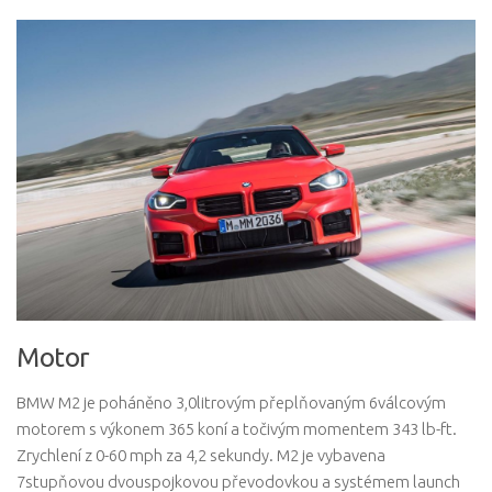
Motor
BMW M2 je poháněno 3,0litrovým přeplňovaným 6válcovým
motorem s výkonem 365 koní a točivým momentem 343 lb-ft.
Zrychlení z 0-60 mph za 4,2 sekundy. M2 je vybavena
7stupňovou dvouspojkovou převodovkou a systémem launch