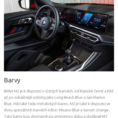
Barvy
BMW M2 je k dispozici v různých barvách, od klasické černé a bílé
až po odvážnější odstíny jako Long Beach Blue a San Marino
Blue. Má také řadu metalických barev. M2 je také k dispozici ve
dvou speciálních barvách edice: Misano Blue a Sunset Orange.
Tyto barvy jsou dostupné po omezenou dobu a dodávají M2