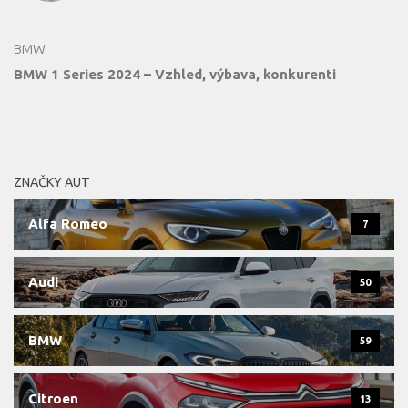
BMW
BMW 1 Series 2024 – Vzhled, výbava, konkurenti
ZNAČKY AUT
Alfa Romeo
7
Audi
50
BMW
59
Citroen
13