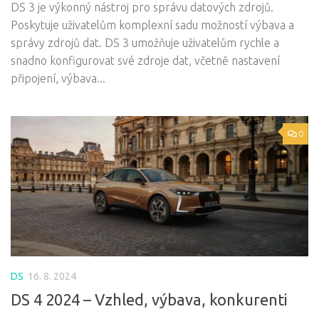
DS 3 je výkonný nástroj pro správu datových zdrojů.
Poskytuje uživatelům komplexní sadu možností výbava a
správy zdrojů dat. DS 3 umožňuje uživatelům rychle a
snadno konfigurovat své zdroje dat, včetně nastavení
připojení, výbava...
0
DS
16. 8. 2024
DS 4 2024 – Vzhled, výbava, konkurenti