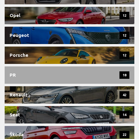
Opel
12
Peugeot
12
Porsche
12
PR
18
Renault
42
Seat
14
Škoda
22