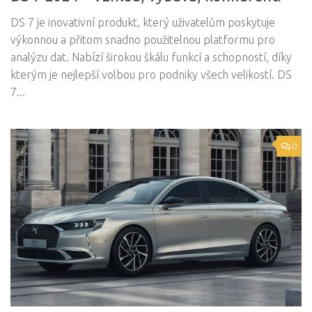
DS 7 je inovativní produkt, který uživatelům poskytuje
výkonnou a přitom snadno použitelnou platformu pro
analýzu dat. Nabízí širokou škálu funkcí a schopností, díky
kterým je nejlepší volbou pro podniky všech velikostí. DS
7...
0