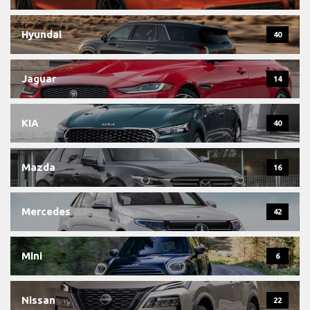
Hyundai
40
Jaguar
14
KIA
40
Mazda
16
Mercedes
42
Mini
6
Nissan
22