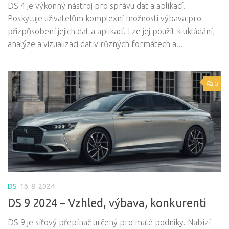
DS 4 je výkonný nástroj pro správu dat a aplikací.
Poskytuje uživatelům komplexní možnosti výbava pro
přizpůsobení jejich dat a aplikací. Lze jej použít k ukládání,
analýze a vizualizaci dat v různých formátech a...
0
DS
16. 8. 2024
DS 9 2024 – Vzhled, výbava, konkurenti
DS 9 je síťový přepínač určený pro malé podniky. Nabízí