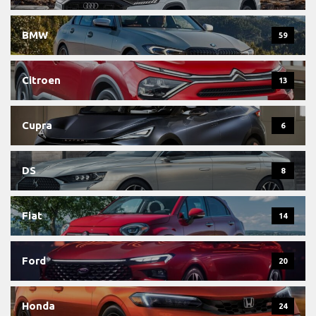
BMW
59
Citroen
13
Cupra
6
DS
8
Fiat
14
Ford
20
Honda
24