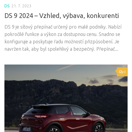
DS
21. 7. 2023
DS 9 2024 – Vzhled, výbava, konkurenti
DS 9 je síťový přepínač určený pro malé podniky. Nabízí
pokročilé funkce a výkon za dostupnou cenu. Snadno se
konfiguruje a poskytuje řadu možností přizpůsobení. Je
navržen tak, aby byl spolehlivý a bezpečný. Přepínač...
0