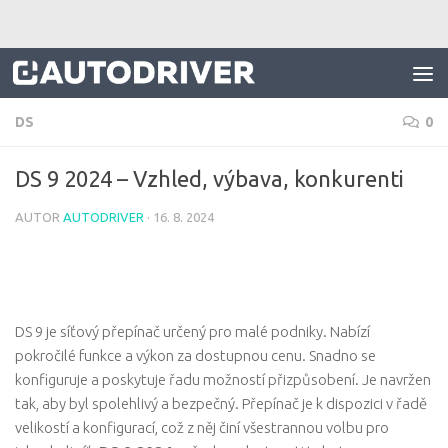
Skip to content
DS
0
DS 9 2024 – Vzhled, výbava, konkurenti
AUTOR
AUTODRIVER
·
16. 8. 2024
DS 9 je síťový přepínač určený pro malé podniky. Nabízí
pokročilé funkce a výkon za dostupnou cenu. Snadno se
konfiguruje a poskytuje řadu možností přizpůsobení. Je navržen
tak, aby byl spolehlivý a bezpečný. Přepínač je k dispozici v řadě
velikostí a konfigurací, což z něj činí všestrannou volbu pro