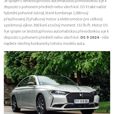
Je spojen s devítistupňovou automatickou převodovkou a je k
dispozici s pohonem předních nebo všech kol. DS 9 také nabízí
hybridní pohonné ústrojí, které kombinuje 2,0litrový
přeplňovaný čtyřválcový motor a elektromotor pro celkový
systémový výkon 300 koní a točivý moment 332 lb-ft. Motor DS
9 je spojen se šestistupňovou automatickou převodovkou a je k
dispozici s pohonem předních nebo všech kol.
DS 9 2024
– níže
najdete všechny konkurenty tohoto modelu auta.