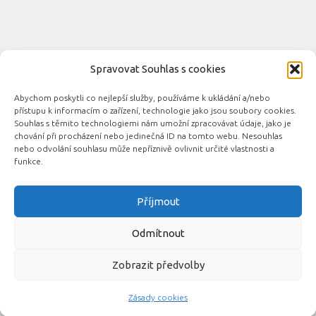
Spravovat Souhlas s cookies
Abychom poskytli co nejlepší služby, používáme k ukládání a/nebo
Novinky automobilového průmyslu © 2026. Všechna práva
přístupu k informacím o zařízení, technologie jako jsou soubory cookies.
vyhrazena.
Souhlas s těmito technologiemi nám umožní zpracovávat údaje, jako je
chování při procházení nebo jedinečná ID na tomto webu. Nesouhlas
Podporováno
- Designed with the
Hueman theme
nebo odvolání souhlasu může nepříznivě ovlivnit určité vlastnosti a
funkce.
Příjmout
Související automobilové magazíny:
CarsMag.eu
|
inAuta24.cz
|
Auta.eu
|
DotekSlova.cz
|
CZIN.eu
|
Auto-
Odmítnout
moto
Zobrazit předvolby
Zásady cookies