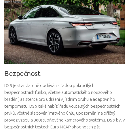
Bezpečnost
DS 9 je standardně dodáván s řadou pokročilých
bezpečnostních funkcí, včetně automatického nouzového
brzdění, asistenta pro udržení v jízdním pruhu a adaptivního
tempomatu. DS 9 také nabízí řadu volitelných bezpečnostních
prvků, včetně sledování mrtvého úhlu, upozornění na příčný
provoz vzadu a 360stupňového kamerového systému. DS 9 byl v
bezpečnostních testech Euro NCAP ohodnocen pěti