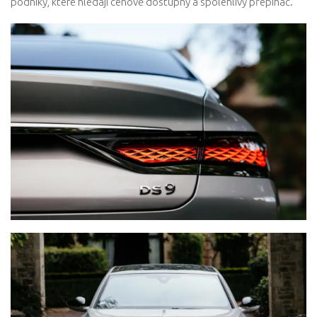
podniky, které hledají cenově dostupný a spolehlivý přepínač.