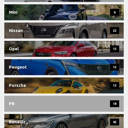
Mini
6
Nissan
22
Opel
12
Peugeot
12
Porsche
12
PR
18
Renault
42