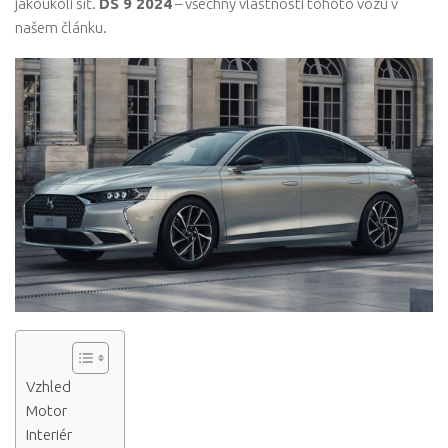
jakoukoli síť.
DS 9 2024
– všechny vlastnosti tohoto vozu v
našem článku.
Vzhled
Motor
Interiér