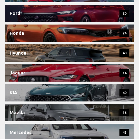
Ford
20
Honda
24
Hyundai
40
Jaguar
14
KIA
40
Mazda
16
Mercedes
42