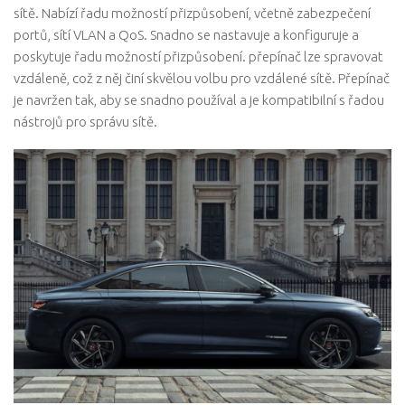
sítě. Nabízí řadu možností přizpůsobení, včetně zabezpečení
portů, sítí VLAN a QoS. Snadno se nastavuje a konfiguruje a
poskytuje řadu možností přizpůsobení. přepínač lze spravovat
vzdáleně, což z něj činí skvělou volbu pro vzdálené sítě. Přepínač
je navržen tak, aby se snadno používal a je kompatibilní s řadou
nástrojů pro správu sítě.