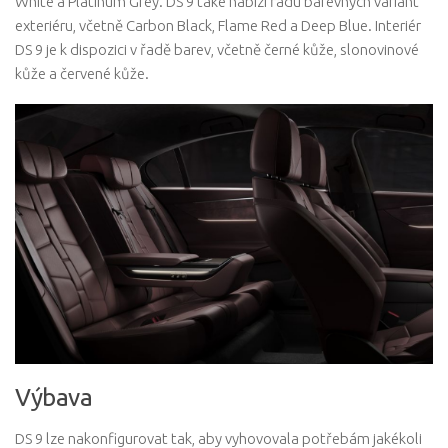
White a Platinum Grey. DS 9 také nabízí řadu barevných variant
exteriéru, včetně Carbon Black, Flame Red a Deep Blue. Interiér
DS 9 je k dispozici v řadě barev, včetně černé kůže, slonovinové
kůže a červené kůže.
Výbava
DS 9 lze nakonfigurovat tak, aby vyhovovala potřebám jakékoli