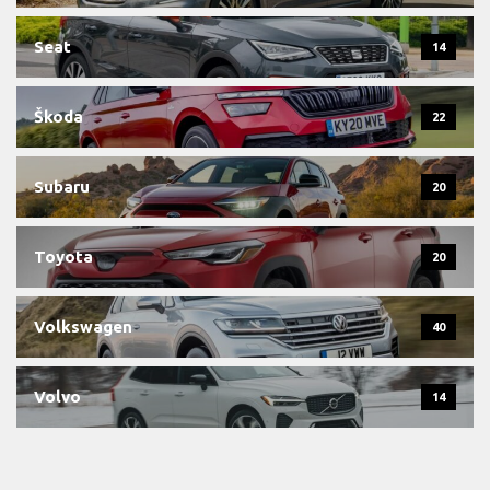
Seat
14
Škoda
22
Subaru
20
Toyota
20
Volkswagen
40
Volvo
14