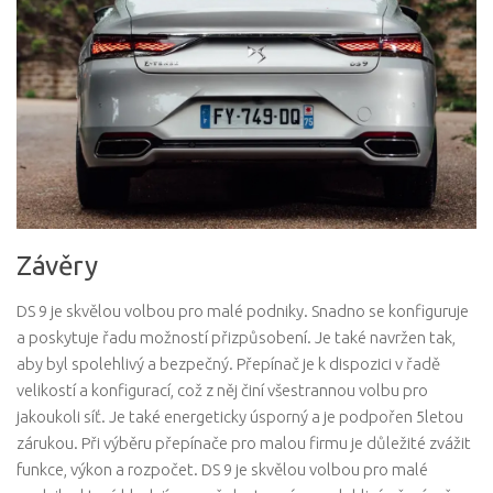
Závěry
DS 9 je skvělou volbou pro malé podniky. Snadno se konfiguruje
a poskytuje řadu možností přizpůsobení. Je také navržen tak,
aby byl spolehlivý a bezpečný. Přepínač je k dispozici v řadě
velikostí a konfigurací, což z něj činí všestrannou volbu pro
jakoukoli síť. Je také energeticky úsporný a je podpořen 5letou
zárukou. Při výběru přepínače pro malou firmu je důležité zvážit
funkce, výkon a rozpočet. DS 9 je skvělou volbou pro malé