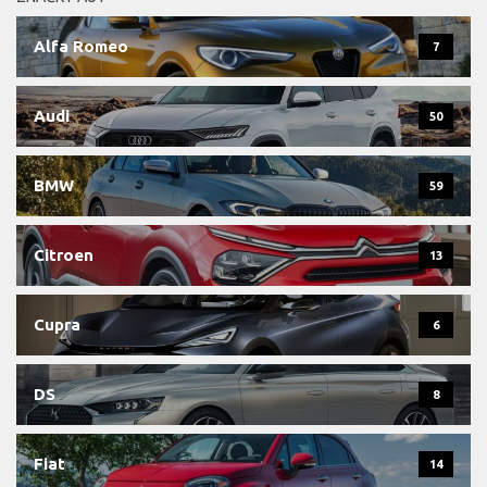
Alfa Romeo
7
Audi
50
BMW
59
Citroen
13
Cupra
6
DS
8
Fiat
14