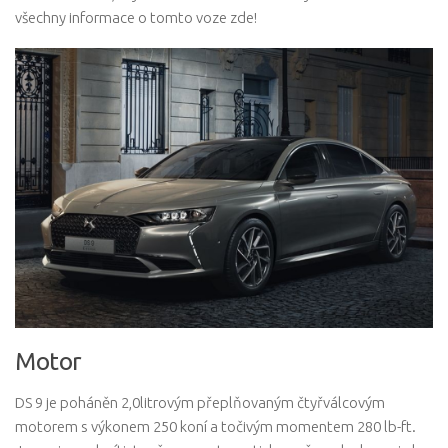
všechny informace o tomto voze zde!
Motor
DS 9 je poháněn 2,0litrovým přeplňovaným čtyřválcovým
motorem s výkonem 250 koní a točivým momentem 280 lb-ft.