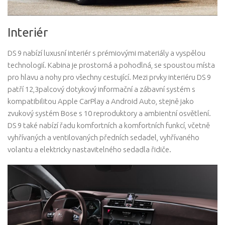
Interiér
DS 9 nabízí luxusní interiér s prémiovými materiály a vyspělou
technologií. Kabina je prostorná a pohodlná, se spoustou místa
pro hlavu a nohy pro všechny cestující. Mezi prvky interiéru DS 9
patří 12,3palcový dotykový informační a zábavní systém s
kompatibilitou Apple CarPlay a Android Auto, stejně jako
zvukový systém Bose s 10 reproduktory a ambientní osvětlení.
DS 9 také nabízí řadu komfortních a komfortních funkcí, včetně
vyhřívaných a ventilovaných předních sedadel, vyhřívaného
volantu a elektricky nastavitelného sedadla řidiče.