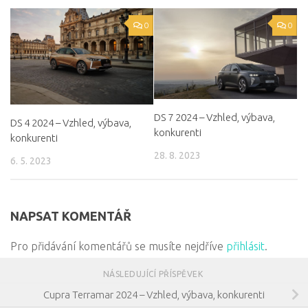
0
0
DS 7 2024 – Vzhled, výbava,
DS 4 2024 – Vzhled, výbava,
konkurenti
konkurenti
28. 8. 2023
6. 5. 2023
NAPSAT KOMENTÁŘ
Pro přidávání komentářů se musíte nejdříve
přihlásit
.
NÁSLEDUJÍCÍ PŘÍSPĚVEK
Cupra Terramar 2024 – Vzhled, výbava, konkurenti