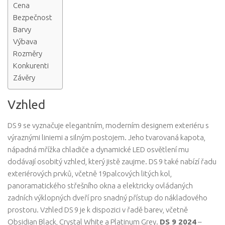
Cena
Bezpečnost
Barvy
Výbava
Rozměry
Konkurenti
Závěry
Vzhled
DS 9 se vyznačuje elegantním, moderním designem exteriéru s
výraznými liniemi a silným postojem. Jeho tvarovaná kapota,
nápadná mřížka chladiče a dynamické LED osvětlení mu
dodávají osobitý vzhled, který jistě zaujme. DS 9 také nabízí řadu
exteriérových prvků, včetně 19palcových litých kol,
panoramatického střešního okna a elektricky ovládaných
zadních výklopných dveří pro snadný přístup do nákladového
prostoru. Vzhled DS 9 je k dispozici v řadě barev, včetně
Obsidian Black, Crystal White a Platinum Grey.
DS 9 2024
–