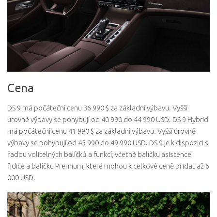
Cena
DS 9 má počáteční cenu 36 990 $ za základní výbavu. Vyšší
úrovně výbavy se pohybují od 40 990 do 44 990 USD. DS 9 Hybrid
má počáteční cenu 41 990 $ za základní výbavu. Vyšší úrovně
výbavy se pohybují od 45 990 do 49 990 USD. DS 9 je k dispozici s
řadou volitelných balíčků a funkcí, včetně balíčku asistence
řidiče a balíčku Premium, které mohou k celkové ceně přidat až 6
000 USD.