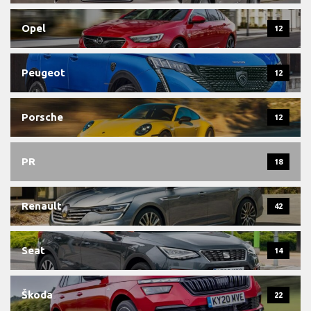
Opel
12
Peugeot
12
Porsche
12
PR
18
Renault
42
Seat
14
Škoda
22