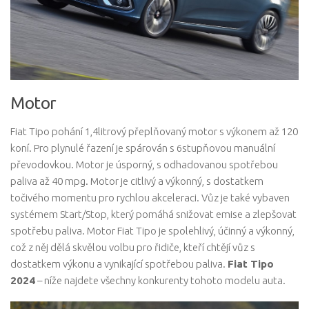
Motor
Fiat Tipo pohání 1,4litrový přeplňovaný motor s výkonem až 120
koní. Pro plynulé řazení je spárován s 6stupňovou manuální
převodovkou. Motor je úsporný, s odhadovanou spotřebou
paliva až 40 mpg. Motor je citlivý a výkonný, s dostatkem
točivého momentu pro rychlou akceleraci. Vůz je také vybaven
systémem Start/Stop, který pomáhá snižovat emise a zlepšovat
spotřebu paliva. Motor Fiat Tipo je spolehlivý, účinný a výkonný,
což z něj dělá skvělou volbu pro řidiče, kteří chtějí vůz s
dostatkem výkonu a vynikající spotřebou paliva.
Fiat Tipo
2024
– níže najdete všechny konkurenty tohoto modelu auta.