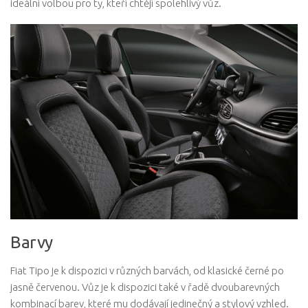
ideální volbou pro ty, kteří chtějí spolehlivý vůz.
Barvy
Fiat Tipo je k dispozici v různých barvách, od klasické černé po
jasně červenou. Vůz je k dispozici také v řadě dvoubarevných
kombinací barev, které mu dodávají jedinečný a stylový vzhled.