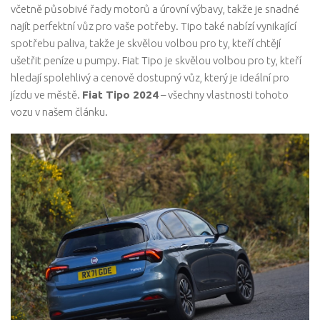
včetně působivé řady motorů a úrovní výbavy, takže je snadné
najít perfektní vůz pro vaše potřeby. Tipo také nabízí vynikající
spotřebu paliva, takže je skvělou volbou pro ty, kteří chtějí
ušetřit peníze u pumpy. Fiat Tipo je skvělou volbou pro ty, kteří
hledají spolehlivý a cenově dostupný vůz, který je ideální pro
jízdu ve městě.
Fiat Tipo 2024
– všechny vlastnosti tohoto
vozu v našem článku.