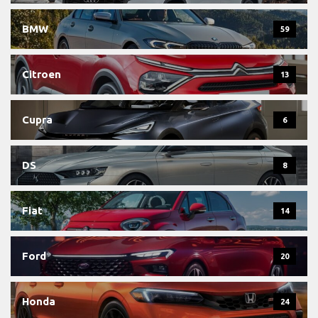
BMW
59
Citroen
13
Cupra
6
DS
8
Fiat
14
Ford
20
Honda
24