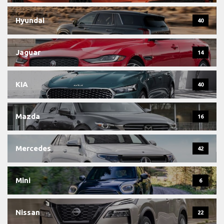
Hyundai
40
Jaguar
14
KIA
40
Mazda
16
Mercedes
42
Mini
6
Nissan
22