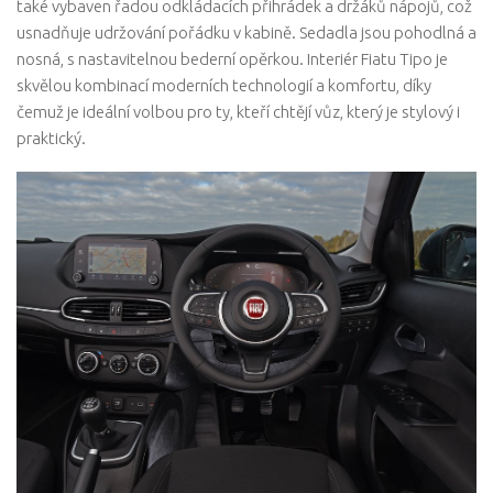
také vybaven řadou odkládacích přihrádek a držáků nápojů, což
usnadňuje udržování pořádku v kabině. Sedadla jsou pohodlná a
nosná, s nastavitelnou bederní opěrkou. Interiér Fiatu Tipo je
skvělou kombinací moderních technologií a komfortu, díky
čemuž je ideální volbou pro ty, kteří chtějí vůz, který je stylový i
praktický.