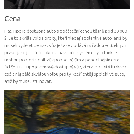
Cena
Fiat Tipo je dostupné auto s počáteční cenou těsně pod 20 000
$. Je to skvělá volba pro ty, kteří hledají spolehlivé auto, aniž by
museli vydělat peníze. Vůz je také dodáván s řadou volitelných
prvků, jako je střešní okno a navigační systém. Tyto funkce
mohou pomoci učinit vůz pohodlnějším a pohodlnějším pro
řidiče. Fiat Tipo je cenově dostupný vůz, který je nabitý funkcemi,
což z něj dělá skvělou volbu pro ty, kteří chtějí spolehlivé auto,
aniž by museli zruinovat.