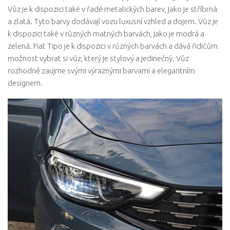
Vůz je k dispozici také v řadě metalických barev, jako je stříbrná
a zlatá. Tyto barvy dodávají vozu luxusní vzhled a dojem. Vůz je
k dispozici také v různých matných barvách, jako je modrá a
zelená. Fiat Tipo je k dispozici v různých barvách a dává řidičům
možnost vybrat si vůz, který je stylový a jedinečný. Vůz
rozhodně zaujme svými výraznými barvami a elegantním
designem.