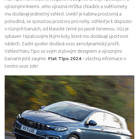
výraznými liniemi. Jeho výrazná mřížka chladiče a světlomety
mu dodávají jedinečný vzhled. Uvnitř je kabina prostorná a
pohodlná, se spoustou prostoru pro nohy. Vzhled je k dispozici
v různých barvách, od klasické černé po jasně červenou. Vůz je
vybaven 16palcovými litými koly, které mu dodávají sportovní
nádech. Zadní spoiler dodává vozu aerodynamický profil.
Vzhled Fiatu Tipo se svým stylovým designem a výraznými
barvami jistě zaujme.
Fiat Tipo 2024
– všechny informace o
tomto voze zde!