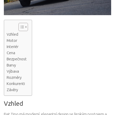
Vzhled
Motor
Interiér
Cena
Bezpečnost
Barvy
Výbava
Rozměry
Konkurenti
Závěry
Vzhled
Fiat Tipo má moderní, elegantní design se širokým postojem a