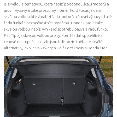
je skvělou alternativou, která nabízí podobnou škálu motorů a
úrovní výbavy a také prostorný interiér. Ford Focus je další
skvělou volbou, která nabízí řadu motorů a úrovní výbavy a také
řadu funkcí a bezpečnostních systémů. Honda Civic je také
skvělou volbou, nabízí vynikající spotřebu paliva a řadu funkcí.
Fiat Tipo je skvělou volbou pro ty, kteří hledají spolehlivé a
cenově dostupné auto, ale jsou k dispozici i některé skvělé
alternativy, jako je Volkswagen Golf, Ford Focus a Honda Civic.