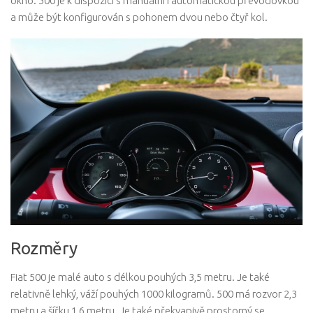
okno. 500 je k dispozici s manuální i automatickou převodovkou
a může být konfigurován s pohonem dvou nebo čtyř kol.
Rozměry
Fiat 500 je malé auto s délkou pouhých 3,5 metru. Je také
relativně lehký, váží pouhých 1000 kilogramů. 500 má rozvor 2,3
metru a šířku 1,6 metru. Je také překvapivě prostorný se