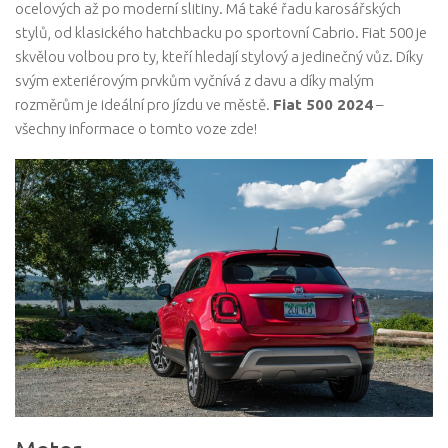
ocelových až po moderní slitiny. Má také řadu karosářských
stylů, od klasického hatchbacku po sportovní Cabrio. Fiat 500 je
skvělou volbou pro ty, kteří hledají stylový a jedinečný vůz. Díky
svým exteriérovým prvkům vyčnívá z davu a díky malým
rozměrům je ideální pro jízdu ve městě.
Fiat 500 2024
–
všechny informace o tomto voze zde!