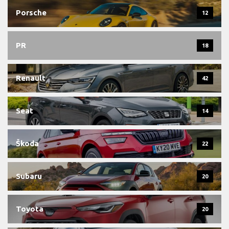
Porsche
12
PR
18
Renault
42
Seat
14
Škoda
22
Subaru
20
Toyota
20