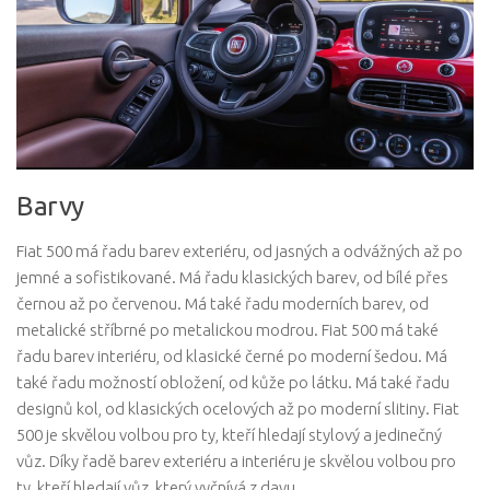
Barvy
Fiat 500 má řadu barev exteriéru, od jasných a odvážných až po
jemné a sofistikované. Má řadu klasických barev, od bílé přes
černou až po červenou. Má také řadu moderních barev, od
metalické stříbrné po metalickou modrou. Fiat 500 má také
řadu barev interiéru, od klasické černé po moderní šedou. Má
také řadu možností obložení, od kůže po látku. Má také řadu
designů kol, od klasických ocelových až po moderní slitiny. Fiat
500 je skvělou volbou pro ty, kteří hledají stylový a jedinečný
vůz. Díky řadě barev exteriéru a interiéru je skvělou volbou pro
ty, kteří hledají vůz, který vyčnívá z davu.