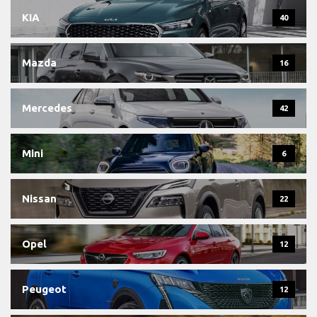
KIA
40
Mazda
16
Mercedes
42
Mini
6
Nissan
22
Opel
12
Peugeot
12