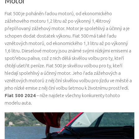
Motor
Fiat 500 je poháněn řadou motorů, od ekonomického
zážehového motoru 1,2 litru až po výkonný 1,4litrový
přeplňovaný zážehový motor. Motor je spolehlivý a účinný a je
schopen dodat dostatek výkonu. Fiat 500 má také řadu
vznětových motorů, od ekonomického 1,3 litru až po výkonný
1,6 litru. Dieselové motory jsou známé svými nízkými emisemi a
spotřebou paliva, což z nich dělá skvělou volbu pro ty, kteří
chtějí ušetřit peníze. Fiat 500 je skvělou volbou pro ty, kteří
hledají spolehlivý a účinný motor. Jeho řada zážehových a
vznětových motorů z něj činí skvělou volbu pro jízdu ve městě a
jeho nízké emise z něj činí volbu šetrnou k životnímu prostředí.
Fiat 500 2024
– níže najdete všechny konkurenty tohoto
modelu auta.