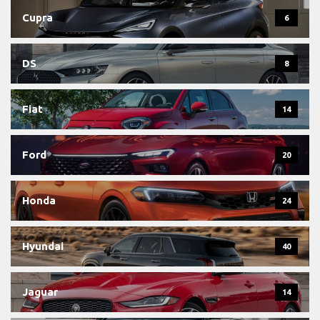
Cupra
6
DS
8
Fiat
14
Ford
20
Honda
24
Hyundai
40
Jaguar
14