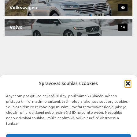
Volkswagen
40
Volvo
14
Spravovat Souhlas s cookies
Abychom poskytli co nejlepší služby, používáme k ukládání a/nebo
Novinky automobilového průmyslu © 2026. Všechna práva
přístupu k informacím o zařízení, technologie jako jsou soubory cookies.
vyhrazena.
Souhlas s těmito technologiemi nám umožní zpracovávat údaje, jako je
chování při procházení nebo jedinečná ID na tomto webu. Nesouhlas
Podporováno
- Designed with the
Hueman theme
nebo odvolání souhlasu může nepříznivě ovlivnit určité vlastnosti a
funkce.