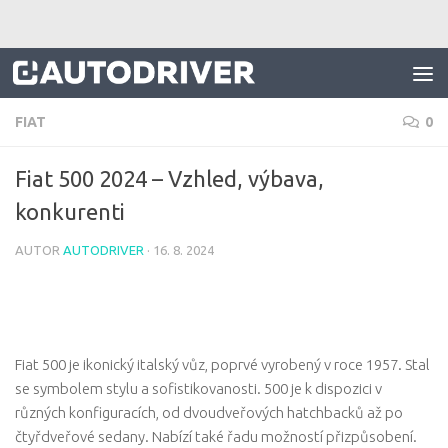
Skip to content
FIAT
0
Fiat 500 2024 – Vzhled, výbava,
konkurenti
AUTOR
AUTODRIVER
·
16. 8. 2024
Fiat 500 je ikonický italský vůz, poprvé vyrobený v roce 1957. Stal
se symbolem stylu a sofistikovanosti. 500 je k dispozici v
různých konfiguracích, od dvoudveřových hatchbacků až po
čtyřdveřové sedany. Nabízí také řadu možností přizpůsobení.