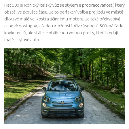
Fiat 500 je ikonický italský vůz se stylem a propracovaností, který
obstál ve zkoušce času. Je to perfektní volba pro jízdu ve městě
díky své malé velikosti a účinnému motoru. Je také překvapivě
cenově dostupný, s řadou možností přizpůsobení. 500 má řadu
konkurentů, ale stále je oblíbenou volbou pro ty, kteří hledají
malé, stylové auto.