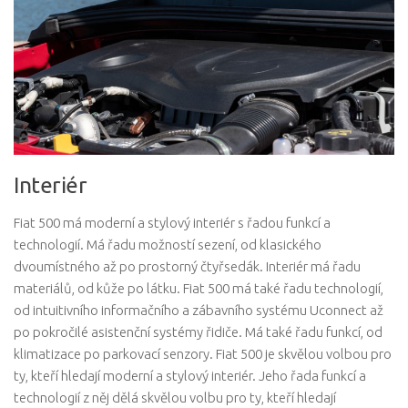
Interiér
Fiat 500 má moderní a stylový interiér s řadou funkcí a
technologií. Má řadu možností sezení, od klasického
dvoumístného až po prostorný čtyřsedák. Interiér má řadu
materiálů, od kůže po látku. Fiat 500 má také řadu technologií,
od intuitivního informačního a zábavního systému Uconnect až
po pokročilé asistenční systémy řidiče. Má také řadu funkcí, od
klimatizace po parkovací senzory. Fiat 500 je skvělou volbou pro
ty, kteří hledají moderní a stylový interiér. Jeho řada funkcí a
technologií z něj dělá skvělou volbu pro ty, kteří hledají