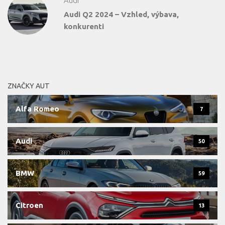
Audi
Audi Q2 2024 – Vzhled, výbava,
konkurenti
ZNAČKY AUT
Alfa Romeo
7
Audi
50
BMW
59
Citroen
13