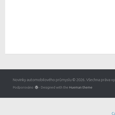
Novinky automobilového průmyslu © 2026. Všechna práva vy
Podporováno
- Designed with the
Hueman theme
C