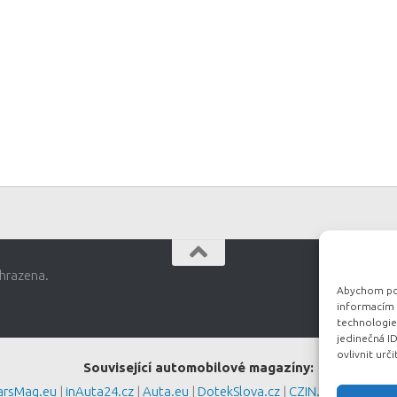
hrazena.
Abychom posk
informacím o
technologie
jedinečná I
ovlivnit urči
Související automobilové magazíny:
arsMag.eu
|
inAuta24.cz
|
Auta.eu
|
DotekSlova.cz
|
CZIN.eu
|
Auto-mo