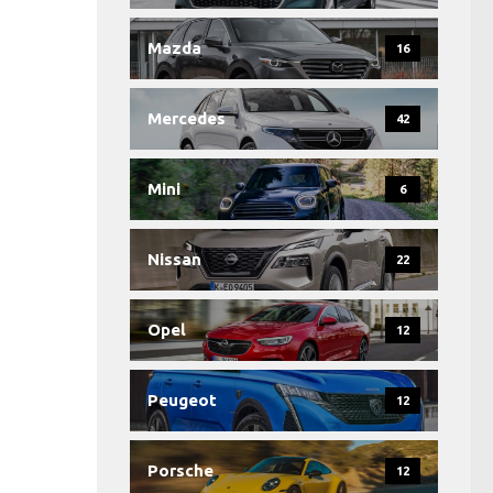
Mazda
16
Mercedes
42
Mini
6
Nissan
22
Opel
12
Peugeot
12
Porsche
12