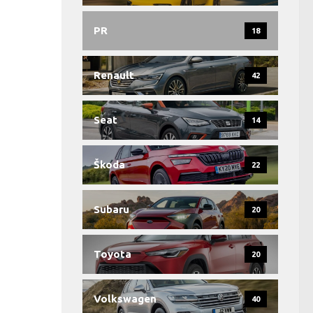
PR
18
Renault
42
Seat
14
Škoda
22
Subaru
20
Toyota
20
Volkswagen
40