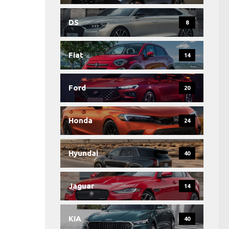
DS
8
Fiat
14
Ford
20
Honda
24
Hyundai
40
Jaguar
14
KIA
40