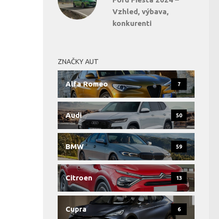
Vzhled, výbava,
konkurenti
ZNAČKY AUT
Alfa Romeo
7
Audi
50
BMW
59
Citroen
13
Cupra
6