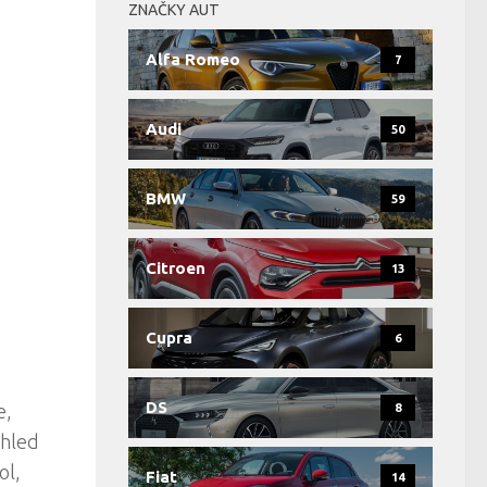
ZNAČKY AUT
Alfa Romeo
7
Audi
50
BMW
59
Citroen
13
Cupra
6
DS
e,
8
zhled
ol,
Fiat
14