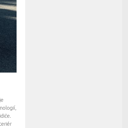
je
nologií,
diče.
teriér