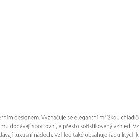
erním designem. Vyznačuje se elegantní mřížkou chladič
 mu dodávají sportovní, a přesto sofistikovaný vzhled. V
vají luxusní nádech. Vzhled také obsahuje řadu litých k