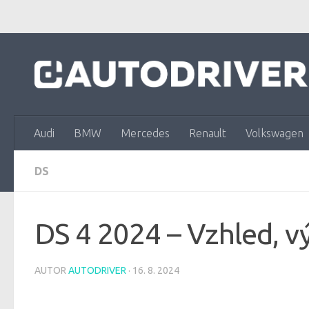
Skip to content
Audi
BMW
Mercedes
Renault
Volkswagen
DS
DS 4 2024 – Vzhled, v
AUTOR
AUTODRIVER
·
16. 8. 2024