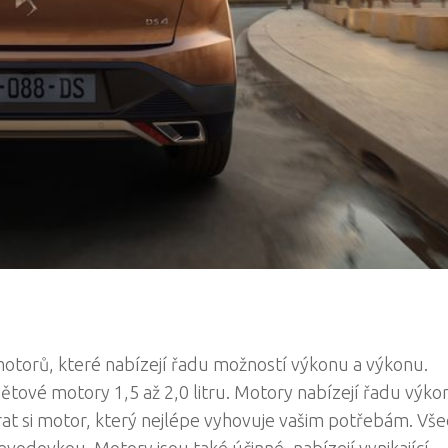
otorů, které nabízejí řadu možností výkonu a výkonu.
ětové motory 1,5 až 2,0 litru. Motory nabízejí řadu výko
at si motor, který nejlépe vyhovuje vašim potřebám. Vš