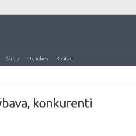
Škoda
O cookies
Kontakt
ýbava, konkurenti