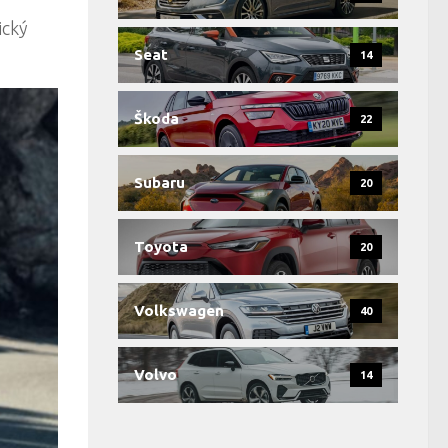
ický
Seat
14
Škoda
22
Subaru
20
Toyota
20
Volkswagen
40
Volvo
14