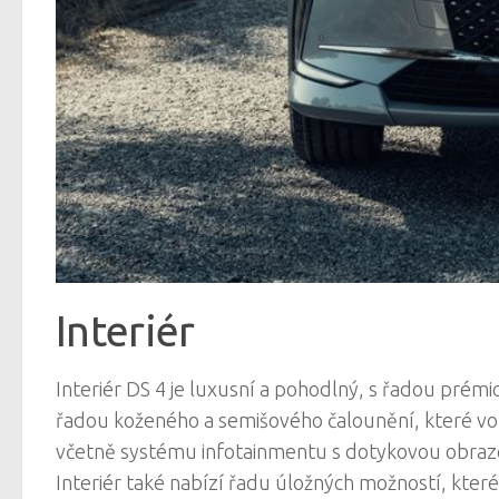
Interiér
Interiér DS 4 je luxusní a pohodlný, s řadou prémi
řadou koženého a semišového čalounění, které voz
včetně systému infotainmentu s dotykovou obrazov
Interiér také nabízí řadu úložných možností, kte