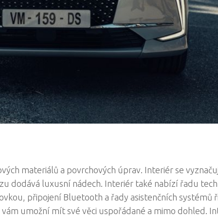
ových materiálů a povrchových úprav. Interiér se vyznaču
u dodává luxusní nádech. Interiér také nabízí řadu tech
kou, připojení Bluetooth a řady asistenčních systémů ři
ré vám umožní mít své věci uspořádané a mimo dohled. In