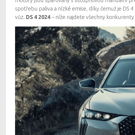
motory jsou spárovány s 6stupňovou manuální přev
spotřebu paliva a nízké emise, díky čemuž je DS 4 
vůz.
DS 4 2024
– níže najdete všechny konkurenty