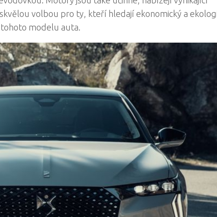
odovkou. Motory jsou také účinné, nabízejí vynikající
skvělou volbou pro ty, kteří hledají ekonomický a ekolog
 tohoto modelu auta.