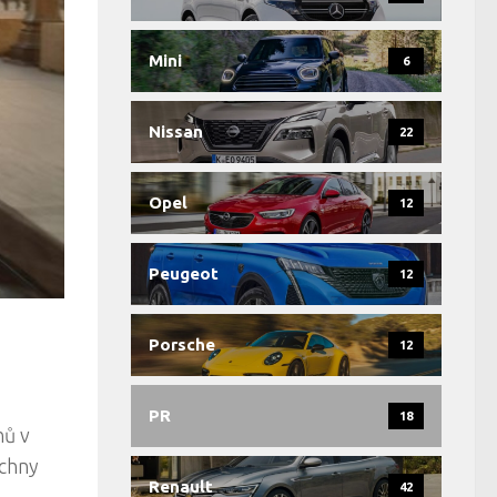
Mini
6
Nissan
22
Opel
12
Peugeot
12
Porsche
12
PR
18
nů v
echny
Renault
42