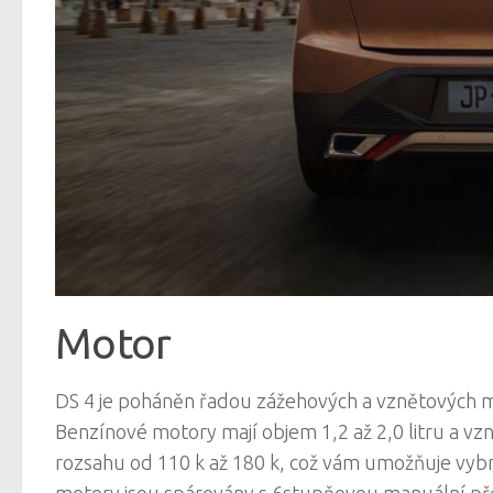
Motor
DS 4 je poháněn řadou zážehových a vznětových m
Benzínové motory mají objem 1,2 až 2,0 litru a vzn
rozsahu od 110 k až 180 k, což vám umožňuje vybr