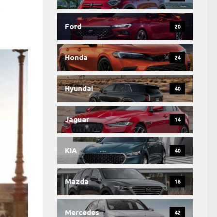
m
Ford
20
Honda
24
Hyundai
40
Jaguar
14
KIA
40
Mazda
16
Mercedes
42