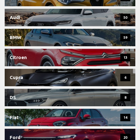
Audi
50
BMW
59
Citroen
13
Cupra
6
DS
8
Fiat
14
Ford
20