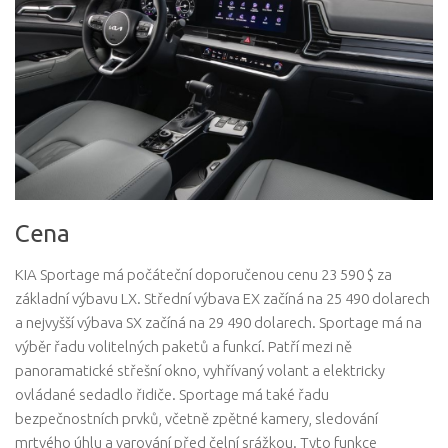
Cena
KIA Sportage má počáteční doporučenou cenu 23 590 $ za
základní výbavu LX. Střední výbava EX začíná na 25 490 dolarech
a nejvyšší výbava SX začíná na 29 490 dolarech. Sportage má na
výběr řadu volitelných paketů a funkcí. Patří mezi ně
panoramatické střešní okno, vyhřívaný volant a elektricky
ovládané sedadlo řidiče. Sportage má také řadu
bezpečnostních prvků, včetně zpětné kamery, sledování
mrtvého úhlu a varování před čelní srážkou. Tyto funkce