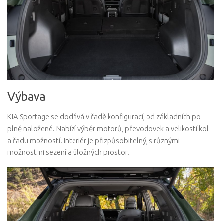
Výbava
KIA Sportage se dodává v řadě konfigurací, od základních po
plně naložené. Nabízí výběr motorů, převodovek a velikostí kol
a řadu možností. Interiér je přizpůsobitelný, s různými
možnostmi sezení a úložných prostor.