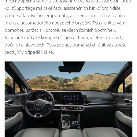
mezi ně zpětná kamera, sledování mrtvého úhlu a varování před
kolizí. Sportage má také řadu asistenčních funkcí pro řidiče,
včetně adaptivního tempomatu, asistenta pro jízdu v jízdním
pruhu a automatického nouzového brzdění. Tyto funkce vám
pomohou udržet si kontrolu za všech jízdních podmínek.
Sportage má také kompletní sadu airbagů, včetně předních,
bočních a hlavových. Tyto airbagy pomáhají chránit vás a vaše
cestující v případě kolize.