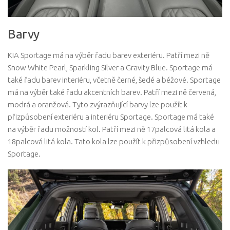
Barvy
KIA Sportage má na výběr řadu barev exteriéru. Patří mezi ně
Snow White Pearl, Sparkling Silver a Gravity Blue. Sportage má
také řadu barev interiéru, včetně černé, šedé a béžové. Sportage
má na výběr také řadu akcentních barev. Patří mezi ně červená,
modrá a oranžová. Tyto zvýrazňující barvy lze použít k
přizpůsobení exteriéru a interiéru Sportage. Sportage má také
na výběr řadu možností kol. Patří mezi ně 17palcová litá kola a
18palcová litá kola. Tato kola lze použít k přizpůsobení vzhledu
Sportage.