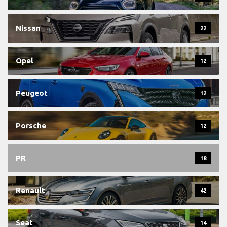
Nissan
22
Opel
12
Peugeot
12
Porsche
12
PR
18
Renault
42
Seat
14