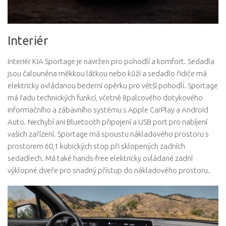
Interiér
Interiér KIA Sportage je navržen pro pohodlí a komfort. Sedadla
jsou čalouněna měkkou látkou nebo kůží a sedadlo řidiče má
elektricky ovládanou bederní opěrku pro větší pohodlí. Sportage
má řadu technických funkcí, včetně 8palcového dotykového
informačního a zábavního systému s Apple CarPlay a Android
Auto. Nechybí ani Bluetooth připojení a USB port pro nabíjení
vašich zařízení. Sportage má spoustu nákladového prostoru s
prostorem 60,1 kubických stop při sklopených zadních
sedadlech. Má také hands-free elektricky ovládané zadní
výklopné dveře pro snadný přístup do nákladového prostoru.