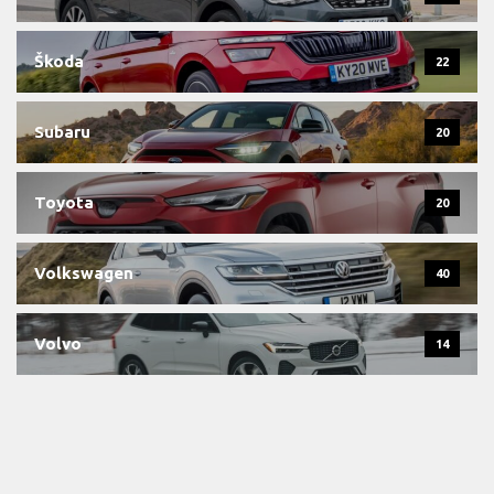
Škoda
22
Subaru
20
Toyota
20
Volkswagen
40
Volvo
14