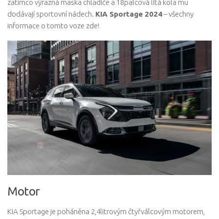
zatímco výrazná maska ​​chladiče a 18palcová litá kola mu
dodávají sportovní nádech.
KIA Sportage 2024
– všechny
informace o tomto voze zde!
Motor
KIA Sportage je poháněna 2,4litrovým čtyřválcovým motorem,