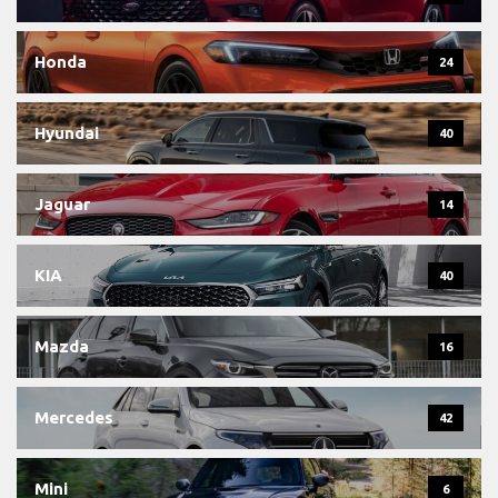
Honda
24
Hyundai
40
Jaguar
14
KIA
40
Mazda
16
Mercedes
42
Mini
6