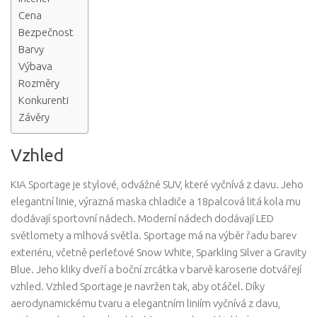
Cena
Bezpečnost
Barvy
Výbava
Rozměry
Konkurenti
Závěry
Vzhled
KIA Sportage je stylové, odvážné SUV, které vyčnívá z davu. Jeho
elegantní linie, výrazná maska ​​chladiče a 18palcová litá kola mu
dodávají sportovní nádech. Moderní nádech dodávají LED
světlomety a mlhová světla. Sportage má na výběr řadu barev
exteriéru, včetně perleťové Snow White, Sparkling Silver a Gravity
Blue. Jeho kliky dveří a boční zrcátka v barvě karoserie dotvářejí
vzhled. Vzhled Sportage je navržen tak, aby otáčel. Díky
aerodynamickému tvaru a elegantním liniím vyčnívá z davu,