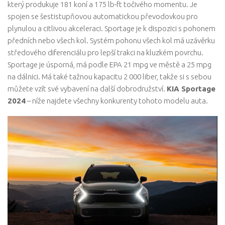
který produkuje 181 koní a 175 lb-ft točivého momentu. Je
spojen se šestistupňovou automatickou převodovkou pro
plynulou a citlivou akceleraci. Sportage je k dispozici s pohonem
předních nebo všech kol. Systém pohonu všech kol má uzávěrku
středového diferenciálu pro lepší trakci na kluzkém povrchu.
Sportage je úsporná, má podle EPA 21 mpg ve městě a 25 mpg
na dálnici. Má také tažnou kapacitu 2 000 liber, takže si s sebou
můžete vzít své vybavení na další dobrodružství.
KIA Sportage
2024
– níže najdete všechny konkurenty tohoto modelu auta.