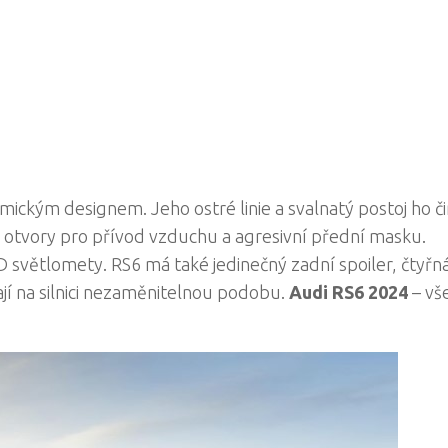
ickým designem. Jeho ostré linie a svalnatý postoj ho či
é otvory pro přívod vzduchu a agresivní přední masku.
ED světlomety. RS6 má také jedinečný zadní spoiler, čtyř
jí na silnici nezaměnitelnou podobu.
Audi RS6 2024
– vš