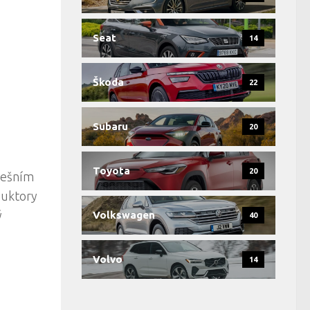
Seat
14
Škoda
22
Subaru
20
Toyota
20
řešním
duktory
ý
Volkswagen
40
Volvo
14