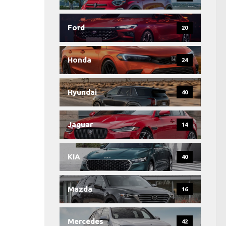
Ford
20
Honda
24
Hyundai
40
Jaguar
14
KIA
40
Mazda
16
Mercedes
42