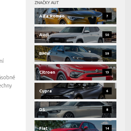
ZNAČKY AUT
Alfa Romeo
7
Audi
50
BMW
59
ní
Citroen
13
násobné
echny
Cupra
6
DS
8
Fiat
14