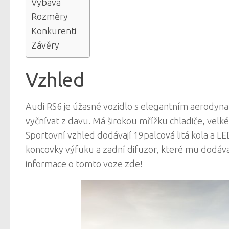
Výbava
Rozměry
Konkurenti
Závěry
Vzhled
Audi RS6 je úžasné vozidlo s elegantním aerodynam
vyčnívat z davu. Má širokou mřížku chladiče, velk
Sportovní vzhled dodávají 19palcová litá kola a L
koncovky výfuku a zadní difuzor, které mu dodáva
informace o tomto voze zde!