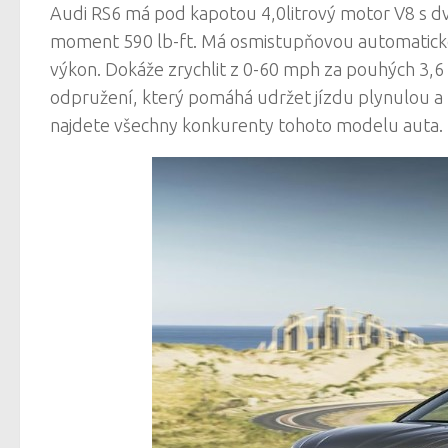
Audi RS6 má pod kapotou 4,0litrový motor V8 s dv
moment 590 lb-ft. Má osmistupňovou automatickou
výkon. Dokáže zrychlit z 0-60 mph za pouhých 3,
odpružení, který pomáhá udržet jízdu plynulou a 
najdete všechny konkurenty tohoto modelu auta.