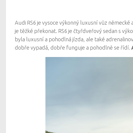
Audi RS6 je vysoce výkonný luxusní vůz německé a
je těžké překonat. RS6 je čtyřdveřový sedan s v
byla luxusní a pohodlná jízda, ale také adrenalinová
dobře vypadá, dobře funguje a pohodlně se řídí.