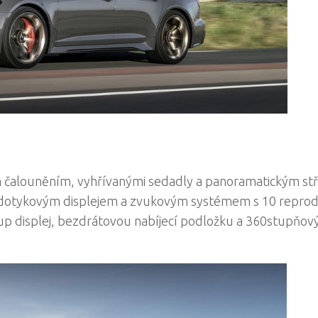
ým čalouněním, vyhřívanými sedadly a panoramatickým st
 dotykovým displejem a zvukovým systémem s 10 repro
-up displej, bezdrátovou nabíjecí podložku a 360stupňov