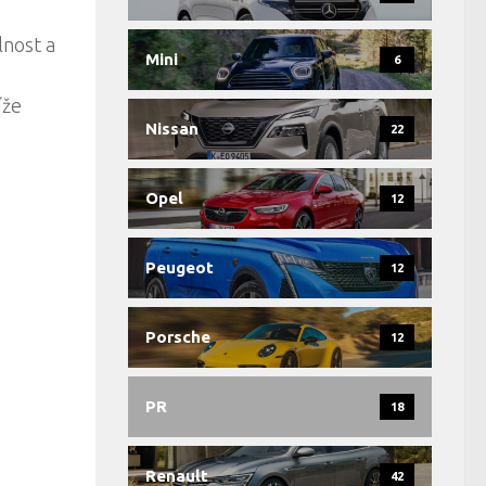
lnost a
Mini
6
íže
Nissan
22
Opel
12
Peugeot
12
Porsche
12
PR
18
Renault
42