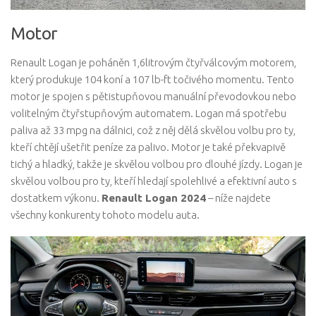
Motor
Renault Logan je poháněn 1,6litrovým čtyřválcovým motorem,
který produkuje 104 koní a 107 lb-ft točivého momentu. Tento
motor je spojen s pětistupňovou manuální převodovkou nebo
volitelným čtyřstupňovým automatem. Logan má spotřebu
paliva až 33 mpg na dálnici, což z něj dělá skvělou volbu pro ty,
kteří chtějí ušetřit peníze za palivo. Motor je také překvapivě
tichý a hladký, takže je skvělou volbou pro dlouhé jízdy. Logan je
skvělou volbou pro ty, kteří hledají spolehlivé a efektivní auto s
dostatkem výkonu.
Renault Logan 2024
– níže najdete
všechny konkurenty tohoto modelu auta.