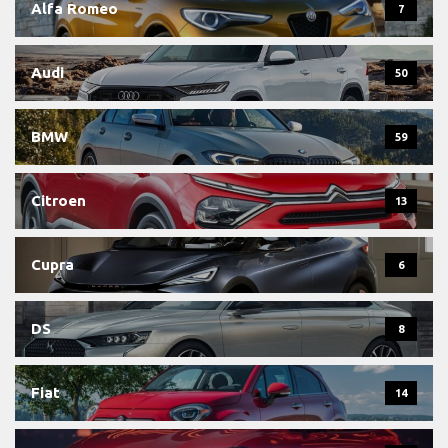
Alfa Romeo
7
Audi
50
BMW
59
Citroen
13
Cupra
6
DS
8
Fiat
14