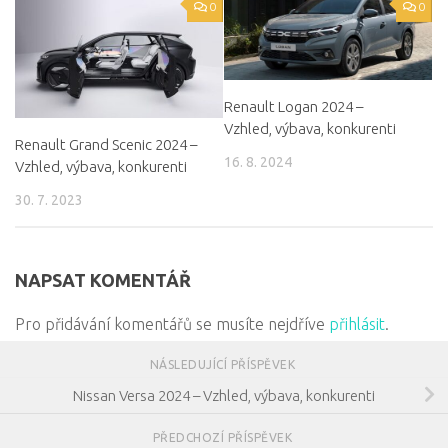
0
0
Renault Logan 2024 –
Vzhled, výbava, konkurenti
Renault Grand Scenic 2024 –
16. 8. 2024
Vzhled, výbava, konkurenti
30. 7. 2023
NAPSAT KOMENTÁŘ
Pro přidávání komentářů se musíte nejdříve
přihlásit
.
NÁSLEDUJÍCÍ PŘÍSPĚVEK
Nissan Versa 2024 – Vzhled, výbava, konkurenti
PŘEDCHOZÍ PŘÍSPĚVEK