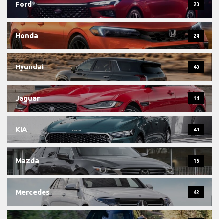
Ford
20
Honda
24
Hyundai
40
Jaguar
14
KIA
40
Mazda
16
Mercedes
42