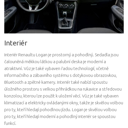
Interiér
Interiér Renaultu Logan je prostorný a pohodlný. Sedadla jsou
čalouněná měkkou látkou a palubní deska je moderní a
atraktivní. Vůz je také vybaven řadou technologií, včetně
informačního a zábavního systému s dotykovou obrazovkou,
Bluetooth a zpětné kamery. Interiér také nabízí spoustu
úložného prostoru s velkou přihrádkou na rukavice a středovou
konzolou, kterou lze použít k uložení věcí. Vůz je také vybaven
klimatizací a elektricky ovládanými okny, takže je skvělou volbou
pro ty, kteří hledají pohodlnou jízdu. Logan je skvělou volbou
pro ty, kteří hledají moderní a pohodlný interiér se spoustou
funkcí.