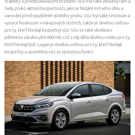
stability a protiblokovacími brzdami. Vůz má také zesílený rám a
řadu prvků aktivní bezpečnosti, jako je hlídání mrtvého úhlu a
varování před opuštěním jízdního pruhu. Vůz byl také testován a
vysoce hodnocen v nárazových testech, takže je skvělou volbou
pro ty, kteří hledají bezpečný vůz. Vůz se také dodává s
pětiletou zárukou/60 000 mil, což z něj dělá skvělou volbu pro ty,
kteří hledají klid. Logan je skvělou volbou pro ty, kteří hledají
bezpečný a spolehlivý vůz se spoustou funkcí.