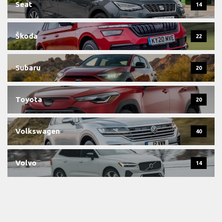
Seat
14
Škoda
22
Subaru
20
Toyota
20
Volkswagen
40
Volvo
14