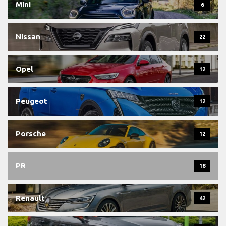
Mini
6
Nissan
22
Opel
12
Peugeot
12
Porsche
12
PR
18
Renault
42