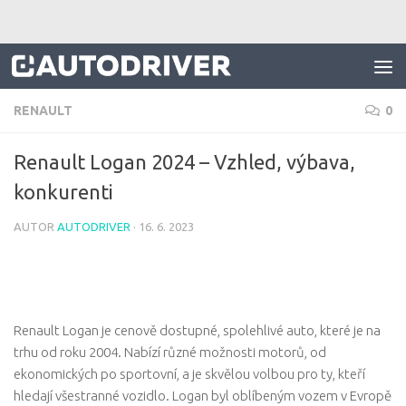
Skip to content
RENAULT
0
Renault Logan 2024 – Vzhled, výbava,
konkurenti
AUTOR
AUTODRIVER
·
16. 6. 2023
Renault Logan je cenově dostupné, spolehlivé auto, které je na
trhu od roku 2004. Nabízí různé možnosti motorů, od
ekonomických po sportovní, a je skvělou volbou pro ty, kteří
hledají všestranné vozidlo. Logan byl oblíbeným vozem v Evropě