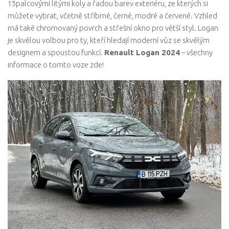
15palcovými litými koly a řadou barev exteriéru, ze kterých si
můžete vybrat, včetně stříbrné, černé, modré a červené. Vzhled
má také chromovaný povrch a střešní okno pro větší styl. Logan
je skvělou volbou pro ty, kteří hledají moderní vůz se skvělým
designem a spoustou funkcí.
Renault Logan 2024
– všechny
informace o tomto voze zde!