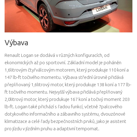
Výbava
Renault Logan se dodává v různých konfiguracích, od
ekonomických až po sportovní. Základní model je poháněn
1,6litrovým čtyřválcovým motorem, který produkuje 110 koní a
147 lb-ft točivého momentu. Výbava střední úrovně přidává
přeplňovaný 1,6litrový motor, který produkuje 138 koní a 177 lb-
ft točivého momentu. Nejvyšší výbava přidává přeplňovaný
2,0litrový motor, který produkuje 167 koní a točivý moment 203
lb-ft. Logan také přichází s řadou funkcí, včetně 7palcového
dotykového informačního a zábavního systému, dvouzónové
klimatizace a celé řady bezpečnostních prvků, jako je asistent
pro jízdu v jízdním pruhu a adaptivní tempomat.