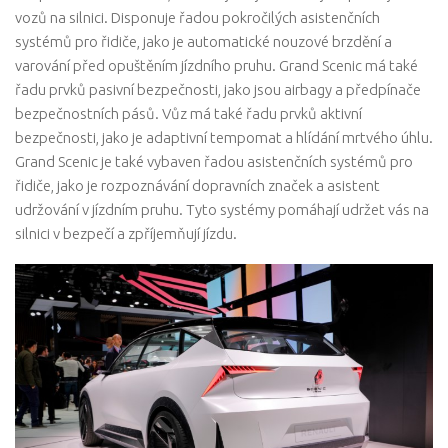
vozů na silnici. Disponuje řadou pokročilých asistenčních
systémů pro řidiče, jako je automatické nouzové brzdění a
varování před opuštěním jízdního pruhu. Grand Scenic má také
řadu prvků pasivní bezpečnosti, jako jsou airbagy a předpínače
bezpečnostních pásů. Vůz má také řadu prvků aktivní
bezpečnosti, jako je adaptivní tempomat a hlídání mrtvého úhlu.
Grand Scenic je také vybaven řadou asistenčních systémů pro
řidiče, jako je rozpoznávání dopravních značek a asistent
udržování v jízdním pruhu. Tyto systémy pomáhají udržet vás na
silnici v bezpečí a zpříjemňují jízdu.