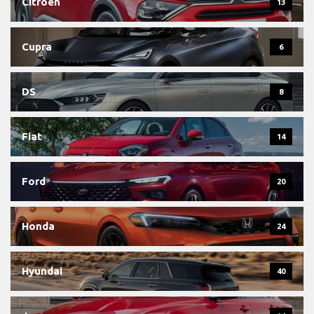
Citroen
13
Cupra
6
DS
8
Fiat
14
Ford
20
Honda
24
Hyundai
40