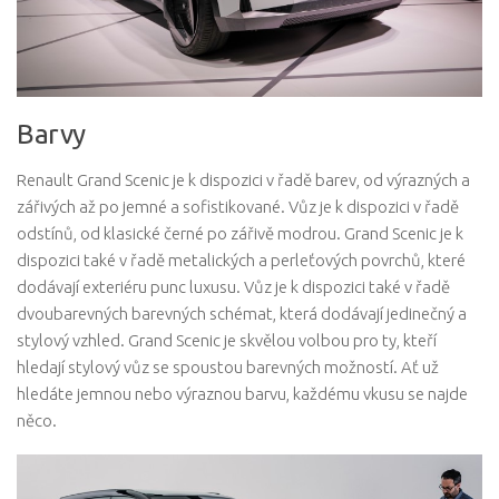
Barvy
Renault Grand Scenic je k dispozici v řadě barev, od výrazných a
zářivých až po jemné a sofistikované. Vůz je k dispozici v řadě
odstínů, od klasické černé po zářivě modrou. Grand Scenic je k
dispozici také v řadě metalických a perleťových povrchů, které
dodávají exteriéru punc luxusu. Vůz je k dispozici také v řadě
dvoubarevných barevných schémat, která dodávají jedinečný a
stylový vzhled. Grand Scenic je skvělou volbou pro ty, kteří
hledají stylový vůz se spoustou barevných možností. Ať už
hledáte jemnou nebo výraznou barvu, každému vkusu se najde
něco.