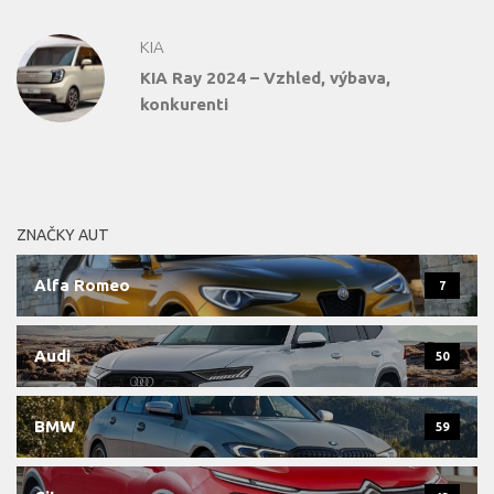
KIA
KIA Ray 2024 – Vzhled, výbava,
konkurenti
ZNAČKY AUT
Alfa Romeo
7
Audi
50
BMW
59