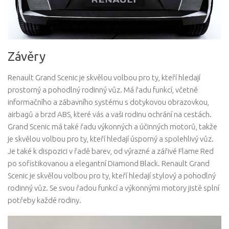
Závěry
Renault Grand Scenic je skvělou volbou pro ty, kteří hledají
prostorný a pohodlný rodinný vůz. Má řadu funkcí, včetně
informačního a zábavního systému s dotykovou obrazovkou,
airbagů a brzd ABS, které vás a vaši rodinu ochrání na cestách.
Grand Scenic má také řadu výkonných a účinných motorů, takže
je skvělou volbou pro ty, kteří hledají úsporný a spolehlivý vůz.
Je také k dispozici v řadě barev, od výrazné a zářivé Flame Red
po sofistikovanou a elegantní Diamond Black. Renault Grand
Scenic je skvělou volbou pro ty, kteří hledají stylový a pohodlný
rodinný vůz. Se svou řadou funkcí a výkonnými motory jistě splní
potřeby každé rodiny.