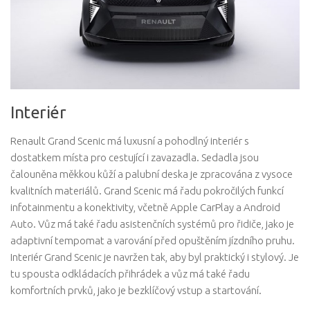
Interiér
Renault Grand Scenic má luxusní a pohodlný interiér s
dostatkem místa pro cestující i zavazadla. Sedadla jsou
čalouněna měkkou kůží a palubní deska je zpracována z vysoce
kvalitních materiálů. Grand Scenic má řadu pokročilých funkcí
infotainmentu a konektivity, včetně Apple CarPlay a Android
Auto. Vůz má také řadu asistenčních systémů pro řidiče, jako je
adaptivní tempomat a varování před opuštěním jízdního pruhu.
Interiér Grand Scenic je navržen tak, aby byl praktický i stylový. Je
tu spousta odkládacích přihrádek a vůz má také řadu
komfortních prvků, jako je bezklíčový vstup a startování.