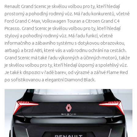
Renault Grand Scenic je skvělou volbou pro ty, kteří hledají
prostorný a pohodlný rodinný vůz. Má řadu konkurentů, včetně
Ford Grand C-Max, Volkswagen Touran a Citroen Grand C4
Picasso. Grand Scenic je skvělou volbou pro ty, kteří hledají
stylový a pohodlný rodinný vůz. Má řadu funkcí, včetně
informačního a zábavního systému s dotykovou obrazovkou,
airbagů a brzd ABS, které vás a vaši rodinu ochrání na cestách.
Grand Scenic má také řadu výkonných a účinných motorů, takže
je skvělou volbou pro ty, kteří hledají úsporný a spolehlivý vůz.
Je také k dispozici v řadě barev, od výrazné a zářivé Flame Red
po sofistikovanou a elegantní Diamond Black.