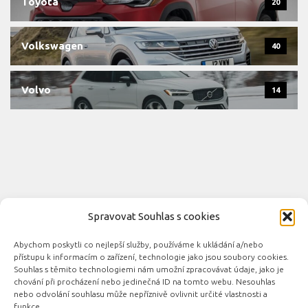
Toyota
20
Volkswagen
40
Volvo
14
Spravovat Souhlas s cookies
Abychom poskytli co nejlepší služby, používáme k ukládání a/nebo
Novinky automobilového průmyslu © 2026. Všechna práva
přístupu k informacím o zařízení, technologie jako jsou soubory cookies.
vyhrazena.
Souhlas s těmito technologiemi nám umožní zpracovávat údaje, jako je
chování při procházení nebo jedinečná ID na tomto webu. Nesouhlas
Podporováno
- Designed with the
Hueman theme
nebo odvolání souhlasu může nepříznivě ovlivnit určité vlastnosti a
funkce.