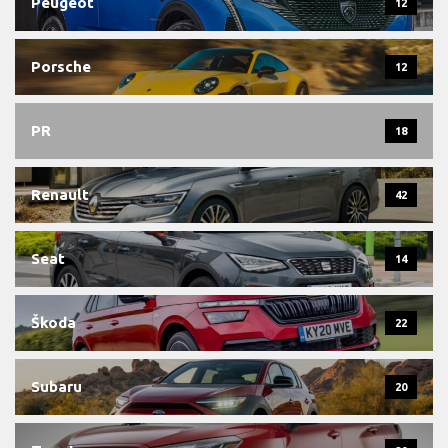
Peugeot
12
Porsche
12
PR
18
Renault
42
Seat
14
Škoda
22
Subaru
20