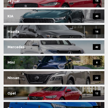
Jaguar
14
KIA
40
Mazda
16
Mercedes
42
Mini
6
Nissan
22
Opel
12