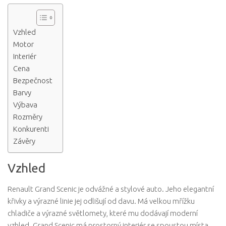
Vzhled
Motor
Interiér
Cena
Bezpečnost
Barvy
Výbava
Rozměry
Konkurenti
Závěry
Vzhled
Renault Grand Scenic je odvážné a stylové auto. Jeho elegantní
křivky a výrazné linie jej odlišují od davu. Má velkou mřížku
chladiče a výrazné světlomety, které mu dodávají moderní
vzhled. Grand Scenic má prostorný interiér se spoustou místa