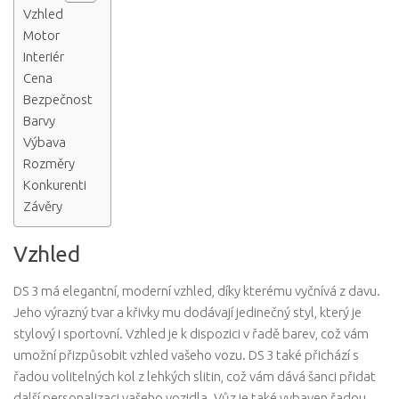
Vzhled
Motor
Interiér
Cena
Bezpečnost
Barvy
Výbava
Rozměry
Konkurenti
Závěry
Vzhled
DS 3 má elegantní, moderní vzhled, díky kterému vyčnívá z davu.
Jeho výrazný tvar a křivky mu dodávají jedinečný styl, který je
stylový i sportovní. Vzhled je k dispozici v řadě barev, což vám
umožní přizpůsobit vzhled vašeho vozu. DS 3 také přichází s
řadou volitelných kol z lehkých slitin, což vám dává šanci přidat
další personalizaci vašeho vozidla. Vůz je také vybaven řadou