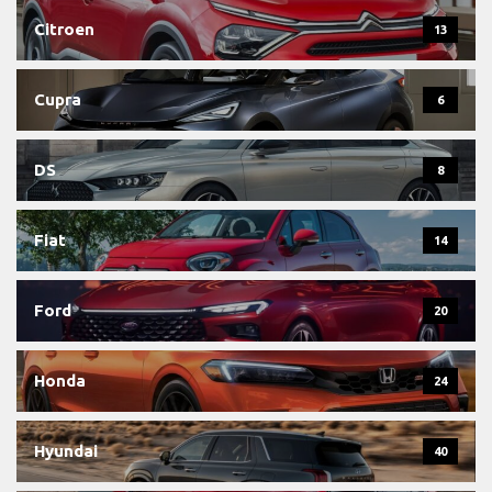
Citroen
13
Cupra
6
DS
8
Fiat
14
Ford
20
Honda
24
Hyundai
40