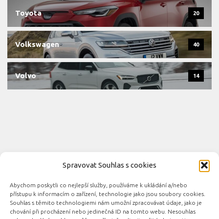
Toyota
20
Volkswagen
40
Volvo
14
Spravovat Souhlas s cookies
Abychom poskytli co nejlepší služby, používáme k ukládání a/nebo
Novinky automobilového průmyslu © 2026. Všechna práva
přístupu k informacím o zařízení, technologie jako jsou soubory cookies.
vyhrazena.
Souhlas s těmito technologiemi nám umožní zpracovávat údaje, jako je
chování při procházení nebo jedinečná ID na tomto webu. Nesouhlas
Podporováno
- Designed with the
Hueman theme