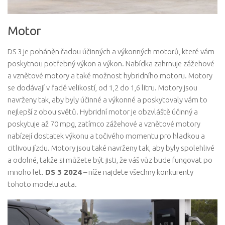
Motor
DS 3 je poháněn řadou účinných a výkonných motorů, které vám
poskytnou potřebný výkon a výkon. Nabídka zahrnuje zážehové
a vznětové motory a také možnost hybridního motoru. Motory
se dodávají v řadě velikostí, od 1,2 do 1,6 litru. Motory jsou
navrženy tak, aby byly účinné a výkonné a poskytovaly vám to
nejlepší z obou světů. Hybridní motor je obzvláště účinný a
poskytuje až 70 mpg, zatímco zážehové a vznětové motory
nabízejí dostatek výkonu a točivého momentu pro hladkou a
citlivou jízdu. Motory jsou také navrženy tak, aby byly spolehlivé
a odolné, takže si můžete být jisti, že váš vůz bude fungovat po
mnoho let.
DS 3 2024
– níže najdete všechny konkurenty
tohoto modelu auta.