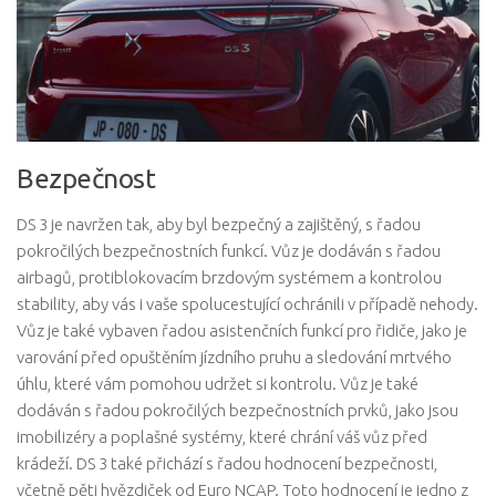
Bezpečnost
DS 3 je navržen tak, aby byl bezpečný a zajištěný, s řadou
pokročilých bezpečnostních funkcí. Vůz je dodáván s řadou
airbagů, protiblokovacím brzdovým systémem a kontrolou
stability, aby vás i vaše spolucestující ochránili v případě nehody.
Vůz je také vybaven řadou asistenčních funkcí pro řidiče, jako je
varování před opuštěním jízdního pruhu a sledování mrtvého
úhlu, které vám pomohou udržet si kontrolu. Vůz je také
dodáván s řadou pokročilých bezpečnostních prvků, jako jsou
imobilizéry a poplašné systémy, které chrání váš vůz před
krádeží. DS 3 také přichází s řadou hodnocení bezpečnosti,
včetně pěti hvězdiček od Euro NCAP. Toto hodnocení je jedno z