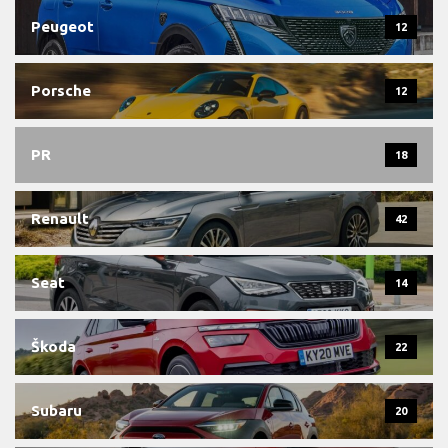
Peugeot
12
Porsche
12
PR
18
Renault
42
Seat
14
Škoda
22
Subaru
20