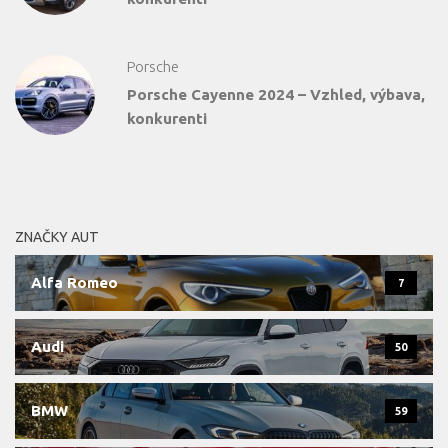
Porsche
Porsche Cayenne 2024 – Vzhled, výbava,
konkurenti
ZNAČKY AUT
Alfa Romeo
7
Audi
50
BMW
59