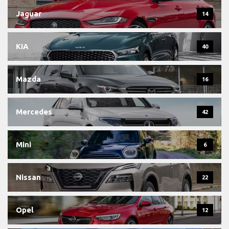
Jaguar
14
KIA
40
Mazda
16
Mercedes
42
Mini
6
Nissan
22
Opel
12