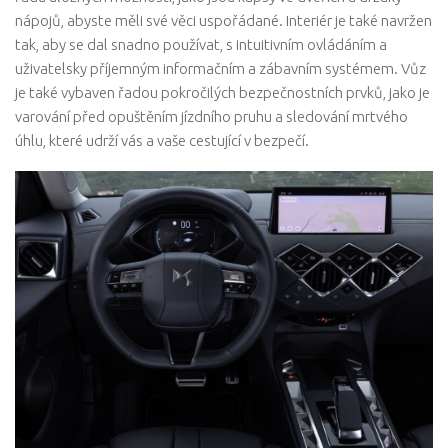
nápojů, abyste měli své věci uspořádané. Interiér je také navržen
tak, aby se dal snadno používat, s intuitivním ovládáním a
uživatelsky příjemným informačním a zábavním systémem. Vůz
je také vybaven řadou pokročilých bezpečnostních prvků, jako je
varování před opuštěním jízdního pruhu a sledování mrtvého
úhlu, které udrží vás a vaše cestující v bezpečí.