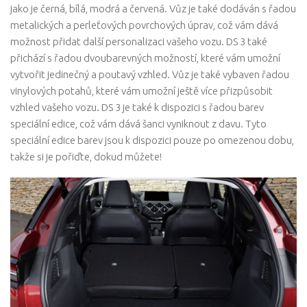
jako je černá, bílá, modrá a červená. Vůz je také dodáván s řadou
metalických a perleťových povrchových úprav, což vám dává
možnost přidat další personalizaci vašeho vozu. DS 3 také
přichází s řadou dvoubarevných možností, které vám umožní
vytvořit jedinečný a poutavý vzhled. Vůz je také vybaven řadou
vinylových potahů, které vám umožní ještě více přizpůsobit
vzhled vašeho vozu. DS 3 je také k dispozici s řadou barev
speciální edice, což vám dává šanci vyniknout z davu. Tyto
speciální edice barev jsou k dispozici pouze po omezenou dobu,
takže si je pořiďte, dokud můžete!