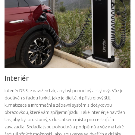
Interiér
Interiér DS 3 je navržen tak, aby byl pohodlný a stylový. Vůz je
dodáván s řadou funkcí, jako je digitální přístrojový štít,
klimatizace a informační a zábavní systém s dotykovou
obrazovkou, které vám zpříjemní jízdu. Také interiér je navržen
tak, aby byl prostorný, s dostatkem místa pro cestující a
zavazadla. Sedadla jsou pohodlná a podpůrná a vůz má také
řadu úložných možností, jako jsou kapsy ve dveřích a držáky