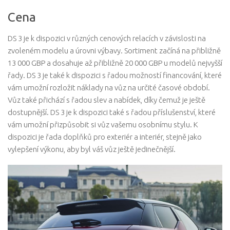
Cena
DS 3 je k dispozici v různých cenových relacích v závislosti na
zvoleném modelu a úrovni výbavy. Sortiment začíná na přibližně
13 000 GBP a dosahuje až přibližně 20 000 GBP u modelů nejvyšší
řady. DS 3 je také k dispozici s řadou možností financování, které
vám umožní rozložit náklady na vůz na určité časové období.
Vůz také přichází s řadou slev a nabídek, díky čemuž je ještě
dostupnější. DS 3 je k dispozici také s řadou příslušenství, které
vám umožní přizpůsobit si vůz vašemu osobnímu stylu. K
dispozici je řada doplňků pro exteriér a interiér, stejně jako
vylepšení výkonu, aby byl váš vůz ještě jedinečnější.