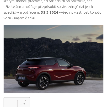
kterými mohou pracovat, od základních po pokročilé, což
uživatelům umožňuje přizpůsobit správu zdrojů dat jejich
specifickým potřebám.
DS 3 2024
– všechny vlastnosti tohoto
vozu v našem článku.