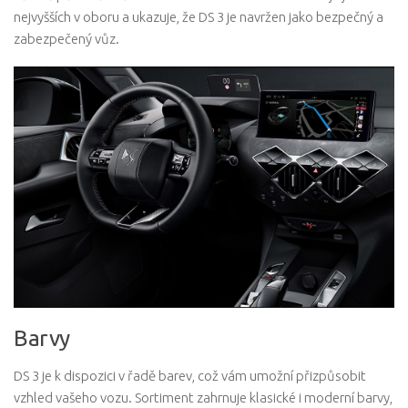
nejvyšších v oboru a ukazuje, že DS 3 je navržen jako bezpečný a
zabezpečený vůz.
Barvy
DS 3 je k dispozici v řadě barev, což vám umožní přizpůsobit
vzhled vašeho vozu. Sortiment zahrnuje klasické i moderní barvy,