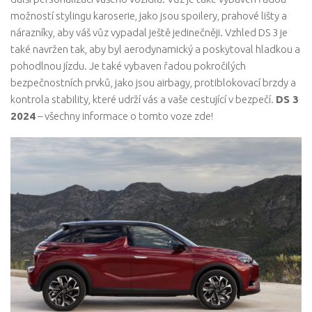
možností stylingu karoserie, jako jsou spoilery, prahové lišty a
nárazníky, aby váš vůz vypadal ještě jedinečněji. Vzhled DS 3 je
také navržen tak, aby byl aerodynamický a poskytoval hladkou a
pohodlnou jízdu. Je také vybaven řadou pokročilých
bezpečnostních prvků, jako jsou airbagy, protiblokovací brzdy a
kontrola stability, které udrží vás a vaše cestující v bezpečí.
DS 3
2024
– všechny informace o tomto voze zde!