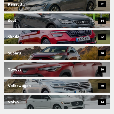
Renault
42
Seat
14
Škoda
22
Subaru
20
Toyota
20
Volkswagen
40
Volvo
14