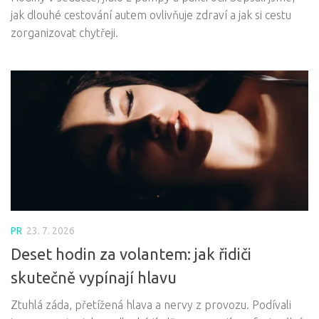
jak dlouhé cestování autem ovlivňuje zdraví a jak si cestu
zorganizovat chytřeji.
PR
23. 7. 2026
Deset hodin za volantem: jak řidiči
skutečně vypínají hlavu
Ztuhlá záda, přetížená hlava a nervy z provozu. Podívali