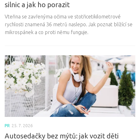
silnic a jak ho porazit
u
Vteřina se zavřenýma očima ve stotřicetikilometrové
Mo
rychlosti znamená 36 metrů naslepo. Jak poznat blížící se
te
mikrospánek a co proti němu funguje.
po
PR
25. 7. 2026
Autosedačky bez mýtů: jak vozit děti