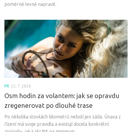
poměrně levně napravit.
PR
22. 7. 2026
Osm hodin za volantem: jak se opravdu
zregenerovat po dlouhé trase
Po několika stovkách kilometrů nebolí jen záda. Únava z
řízení má svoje pravidla a existují docela konkrétní
způsoby, jak ji zkrátit na minimum.