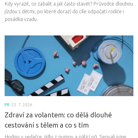
Kdy vyrazit, co zabalit a jak často stavět? Průvodce dlouhou
jízdou s dětmi, po které dorazí do cíle odpočatí rodiče i
posádka vzadu.
PR
23. 7. 2026
Zdraví za volantem: co dělá dlouhé
cestování s tělem a co s tím
Hodiny v sedačce, jídlo z pumpy a pálící oči. Sepsali jsme,