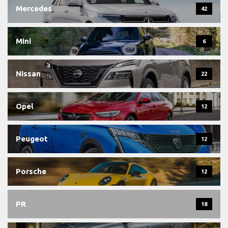
Mercedes
42
Mini
6
Nissan
22
Opel
12
Peugeot
12
Porsche
12
PR
18