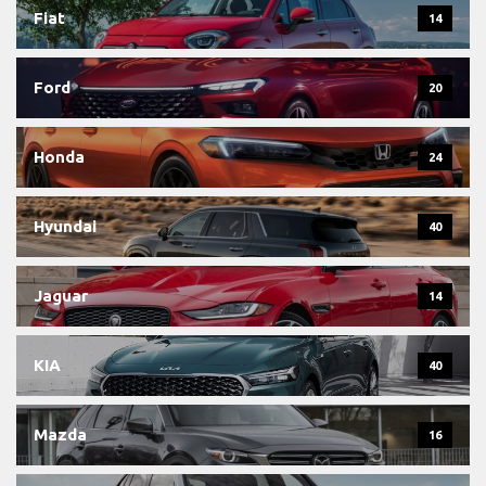
Fiat
14
Ford
20
Honda
24
Hyundai
40
Jaguar
14
KIA
40
Mazda
16