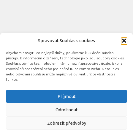
Spravovat Souhlas s cookies
Abychom poskytli co nejlepší služby, používáme k ukládání a/nebo
Novinky automobilového průmyslu © 2026. Všechna práva
přístupu k informacím o zařízení, technologie jako jsou soubory cookies.
vyhrazena.
Souhlas s těmito technologiemi nám umožní zpracovávat údaje, jako je
chování při procházení nebo jedinečná ID na tomto webu. Nesouhlas
Podporováno
- Designed with the
Hueman theme
nebo odvolání souhlasu může nepříznivě ovlivnit určité vlastnosti a
funkce.
Příjmout
Související automobilové magazíny:
CarsMag.eu
|
inAuta24.cz
|
Auta.eu
|
DotekSlova.cz
|
CZIN.eu
|
Auto-
Odmítnout
moto
Zobrazit předvolby