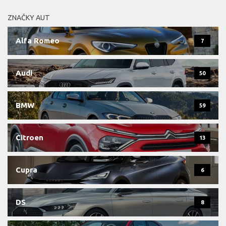
ZNAČKY AUT
Alfa Romeo
7
Audi
50
BMW
59
Citroen
13
Cupra
6
DS
8