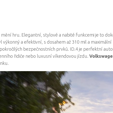
 mění hru. Elegantní, stylové a nabité funkcemi je to do
byl výkonný a efektivní, s dosahem až 310 mil a maximální
 pokročilých bezpečnostních prvků. ID.4 je perfektní auto
enního řidiče nebo luxusní víkendovou jízdu.
Volkswagen
ánku.