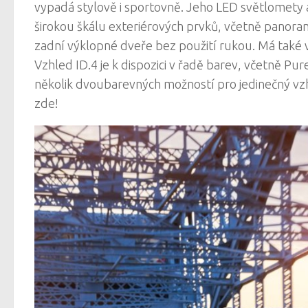
vypadá stylově i sportovně. Jeho LED světlomety a
širokou škálu exteriérových prvků, včetně panoram
zadní výklopné dveře bez použití rukou. Má také vo
Vzhled ID.4 je k dispozici v řadě barev, včetně Pur
několik dvoubarevných možností pro jedinečný vz
zde!