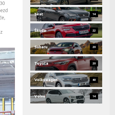
130
jezd
Seat
14
če,
Škoda
22
oz
Subaru
20
Toyota
20
Volkswagen
40
Volvo
14