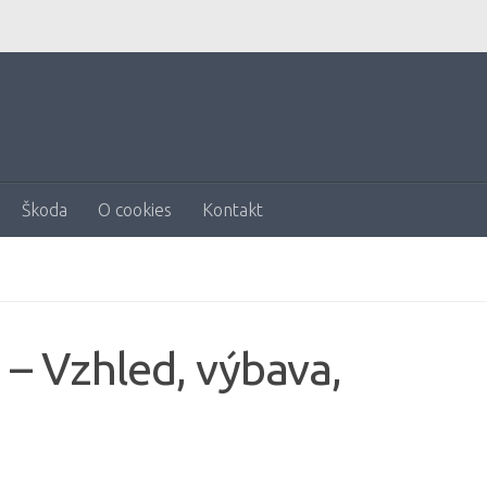
Škoda
O cookies
Kontakt
– Vzhled, výbava,