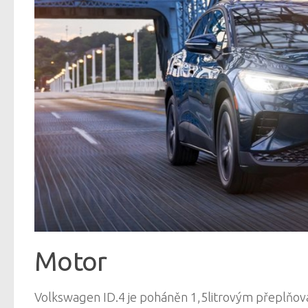
Motor
Volkswagen ID.4 je poháněn 1,5litrovým přeplňov