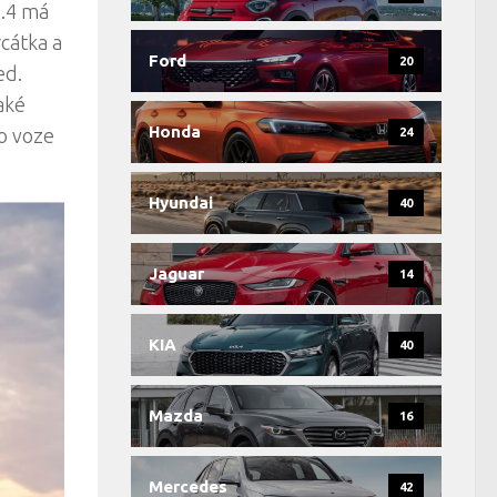
D.4 má
rcátka a
Ford
20
ed.
aké
Honda
o voze
24
Hyundai
40
Jaguar
14
KIA
40
Mazda
16
Mercedes
42