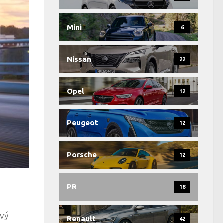
Mini
6
Nissan
22
Opel
12
Peugeot
12
Porsche
12
PR
18
ivý
Renault
42