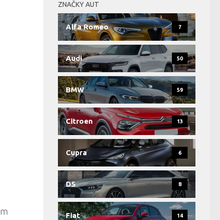
ZNAČKY AUT
Alfa Romeo
7
Audi
50
BMW
59
Citroen
13
Cupra
6
DS
8
ím
Fiat
14