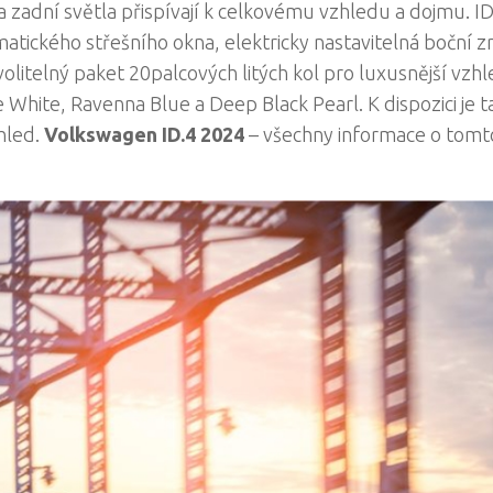
 zadní světla přispívají k celkovému vzhledu a dojmu. I
atického střešního okna, elektricky nastavitelná boční z
litelný paket 20palcových litých kol pro luxusnější vzhl
e White, Ravenna Blue a Deep Black Pearl. K dispozici je t
hled.
Volkswagen ID.4 2024
– všechny informace o tomt