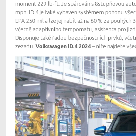
moment 229 lb-ft. Je spárován s 8stupňovou aut
mph. ID.4 je také vybaven systémem pohonu všech 
EPA 250 mil a lze jej nabít až na 80 % za pouhých 30
včetně adaptivního tempomatu, asistenta pro jíz
Disponuje také řadou bezpečnostních prvků, včet
zezadu.
Volkswagen ID.4 2024
– níže najdete vš