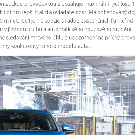
omatickou převodovkou a dosahuje maximální rychlosti 
kol pro lepší trakci a ovladatelnost. Má odhadovaný do
 minut. ID.4 je k dispozici s řadou asistenčních funkcí řidi
du v jízdním pruhu a automatického nouzového brzdění.
ně sledování mrtvého úhlu a upozornění na příčný prov
echny konkurenty tohoto modelu auta.