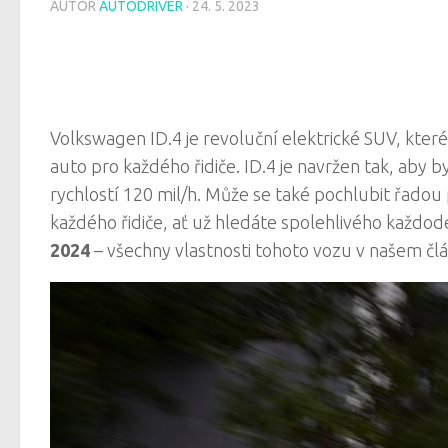
AUTOR
AUTODRIVER
·
24. 5. 2023
Volkswagen ID.4 je revoluční elektrické SUV, které
auto pro každého řidiče. ID.4 je navržen tak, aby 
rychlostí 120 mil/h. Může se také pochlubit řadou
každého řidiče, ať už hledáte spolehlivého každod
2024
– všechny vlastnosti tohoto vozu v našem čl