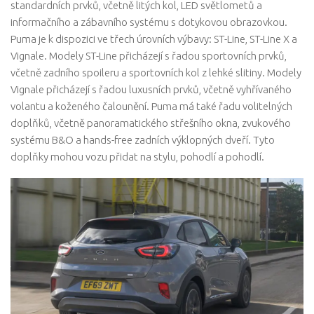
standardních prvků, včetně litých kol, LED světlometů a
informačního a zábavního systému s dotykovou obrazovkou.
Puma je k dispozici ve třech úrovních výbavy: ST-Line, ST-Line X a
Vignale. Modely ST-Line přicházejí s řadou sportovních prvků,
včetně zadního spoileru a sportovních kol z lehké slitiny. Modely
Vignale přicházejí s řadou luxusních prvků, včetně vyhřívaného
volantu a koženého čalounění. Puma má také řadu volitelných
doplňků, včetně panoramatického střešního okna, zvukového
systému B&O a hands-free zadních výklopných dveří. Tyto
doplňky mohou vozu přidat na stylu, pohodlí a pohodlí.