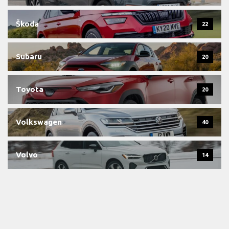
Škoda
22
Subaru
20
Toyota
20
Volkswagen
40
Volvo
14