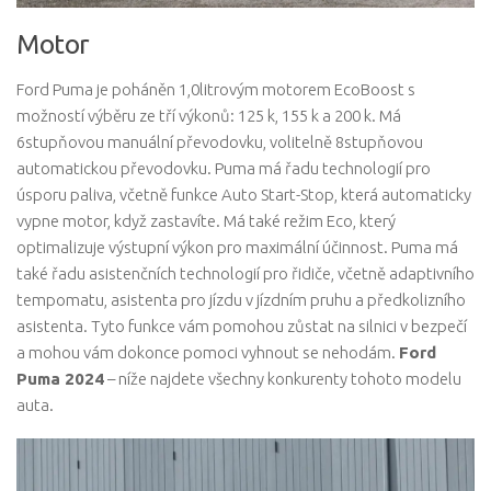
Motor
Ford Puma je poháněn 1,0litrovým motorem EcoBoost s
možností výběru ze tří výkonů: 125 k, 155 k a 200 k. Má
6stupňovou manuální převodovku, volitelně 8stupňovou
automatickou převodovku. Puma má řadu technologií pro
úsporu paliva, včetně funkce Auto Start-Stop, která automaticky
vypne motor, když zastavíte. Má také režim Eco, který
optimalizuje výstupní výkon pro maximální účinnost. Puma má
také řadu asistenčních technologií pro řidiče, včetně adaptivního
tempomatu, asistenta pro jízdu v jízdním pruhu a předkolizního
asistenta. Tyto funkce vám pomohou zůstat na silnici v bezpečí
a mohou vám dokonce pomoci vyhnout se nehodám.
Ford
Puma 2024
– níže najdete všechny konkurenty tohoto modelu
auta.