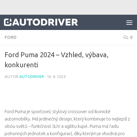
Skip to content
FORD
0
Ford Puma 2024 – Vzhled, výbava,
konkurenti
AUTOR
AUTODRIVER
·
16. 8. 2024
Ford Puma je sportovní, stylový crossover od ikonické
automobilky. Má jedinečný design, který kombinuje to nejlepší z
obou světů – funkčnost SUV a agilitu kupé. Puma má řadu
pohonných jednotek a konfigurací, díky kterým je vhodná pro