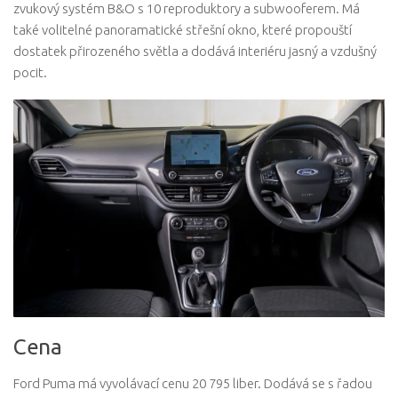
zvukový systém B&O s 10 reproduktory a subwooferem. Má
také volitelné panoramatické střešní okno, které propouští
dostatek přirozeného světla a dodává interiéru jasný a vzdušný
pocit.
Cena
Ford Puma má vyvolávací cenu 20 795 liber. Dodává se s řadou