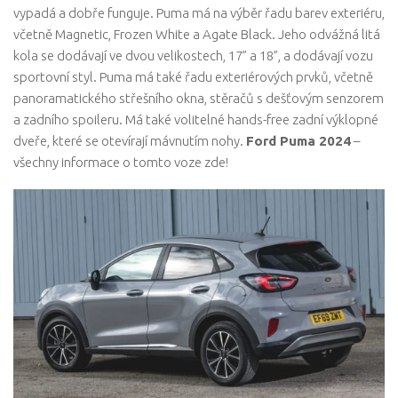
vypadá a dobře funguje. Puma má na výběr řadu barev exteriéru,
včetně Magnetic, Frozen White a Agate Black. Jeho odvážná litá
kola se dodávají ve dvou velikostech, 17” a 18”, a dodávají vozu
sportovní styl. Puma má také řadu exteriérových prvků, včetně
panoramatického střešního okna, stěračů s dešťovým senzorem
a zadního spoileru. Má také volitelné hands-free zadní výklopné
dveře, které se otevírají mávnutím nohy.
Ford Puma 2024
–
všechny informace o tomto voze zde!