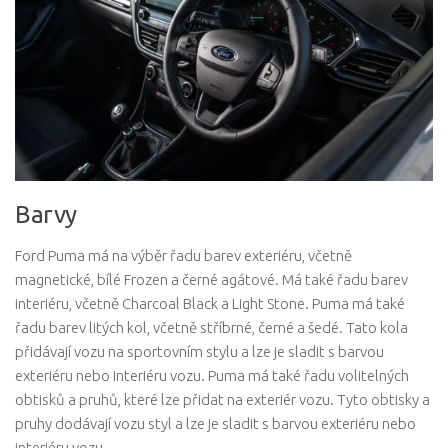
Barvy
Ford Puma má na výběr řadu barev exteriéru, včetně
magnetické, bílé Frozen a černé agátové. Má také řadu barev
interiéru, včetně Charcoal Black a Light Stone. Puma má také
řadu barev litých kol, včetně stříbrné, černé a šedé. Tato kola
přidávají vozu na sportovním stylu a lze je sladit s barvou
exteriéru nebo interiéru vozu. Puma má také řadu volitelných
obtisků a pruhů, které lze přidat na exteriér vozu. Tyto obtisky a
pruhy dodávají vozu styl a lze je sladit s barvou exteriéru nebo
interiéru vozu.