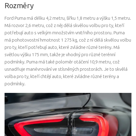
Rozměry
Ford Puma má délku 4,2 metru, šířku 1,8 metru a výšku 1,5 metru.
Má rozvor 2,6 metru, což z něj dělá skvělou volbu pro ty, kteří
potřebují auto s velkým množstvím vnitřního prostoru. Puma
má pohotovostní hmotnost 1 275 kg, což z ní dělá skvělou volbu
pro ty, kteří potřebují auto, které zvládne různé terény. Má
světlou výšku 175 mm, takže je vhodný pro různé terénní
podmínky. Puma má také poloměr otáčení 10,9 metru, což
usnadňuje manévrování ve stísněných prostorách. Je to skvělá
volba pro ty, kteří chtějí auto, které zvládne různé terény a
podmínky.