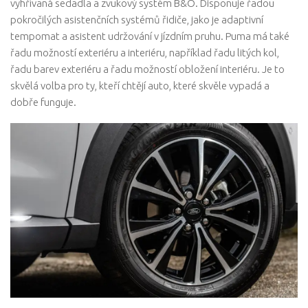
vyhřívaná sedadla a zvukový systém B&O. Disponuje řadou
pokročilých asistenčních systémů řidiče, jako je adaptivní
tempomat a asistent udržování v jízdním pruhu. Puma má také
řadu možností exteriéru a interiéru, například řadu litých kol,
řadu barev exteriéru a řadu možností obložení interiéru. Je to
skvělá volba pro ty, kteří chtějí auto, které skvěle vypadá a
dobře funguje.