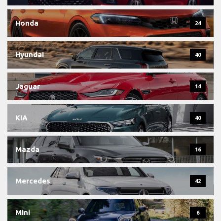
Honda
24
Hyundai
40
Jaguar
14
KIA
40
Mazda
16
Mercedes
42
Mini
6