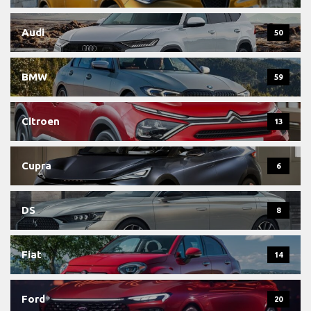
Audi
50
BMW
59
Citroen
13
Cupra
6
DS
8
Fiat
14
Ford
20