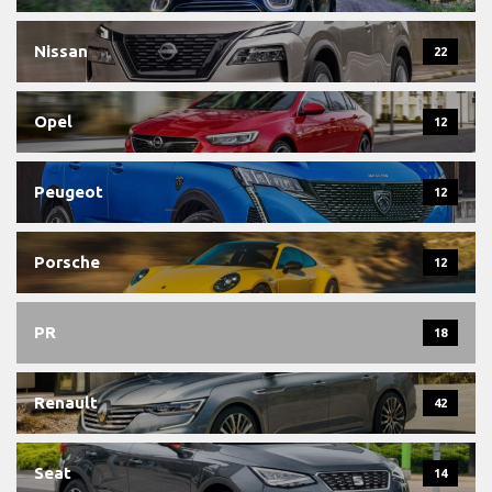
Nissan
22
Opel
12
Peugeot
12
Porsche
12
PR
18
Renault
42
Seat
14