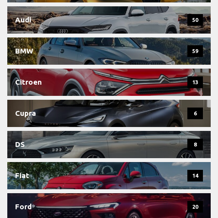
Audi
50
BMW
59
Citroen
13
Cupra
6
DS
8
Fiat
14
Ford
20