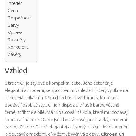
Interiér
Cena
Bezpečnost
Barvy
Výbava
Rozměry
Konkurenti
Závěry
Vzhled
Citroen C1 je stylové a kompaktní auto. Jeho exteriér je
elegantní a moderní, se sportovním vzhledem, který vynikne na
silnici. Má unikátní mřížku chladiče a světlomety, které mu
dodávají osobitý styl. C1 je k dispozici v řadě barev, včetně
černé, stříbrné a bílé. Má 15palcová litá kola, která mu dodávají
sportovní nádech. Dveře jsou bezrámové, pro hladký, moderní
vzhled. Citroen C1 má elegantní a stylový design. Jeho exteriér
je poutavý a moderní, díky čemuž vyčnívá z davu.
Citroen C1