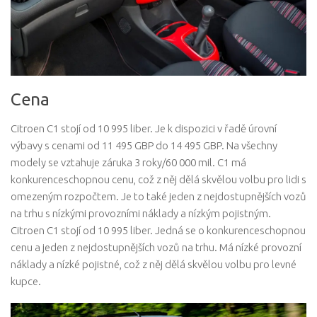
Cena
Citroen C1 stojí od 10 995 liber. Je k dispozici v řadě úrovní
výbavy s cenami od 11 495 GBP do 14 495 GBP. Na všechny
modely se vztahuje záruka 3 roky/60 000 mil. C1 má
konkurenceschopnou cenu, což z něj dělá skvělou volbu pro lidi s
omezeným rozpočtem. Je to také jeden z nejdostupnějších vozů
na trhu s nízkými provozními náklady a nízkým pojistným.
Citroen C1 stojí od 10 995 liber. Jedná se o konkurenceschopnou
cenu a jeden z nejdostupnějších vozů na trhu. Má nízké provozní
náklady a nízké pojistné, což z něj dělá skvělou volbu pro levné
kupce.