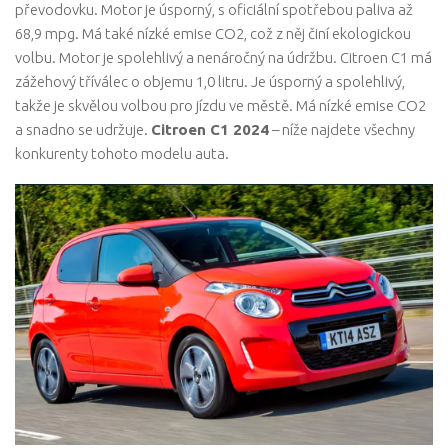
převodovku. Motor je úsporný, s oficiální spotřebou paliva až
68,9 mpg. Má také nízké emise CO2, což z něj činí ekologickou
volbu. Motor je spolehlivý a nenáročný na údržbu. Citroen C1 má
zážehový tříválec o objemu 1,0 litru. Je úsporný a spolehlivý,
takže je skvělou volbou pro jízdu ve městě. Má nízké emise CO2
a snadno se udržuje.
Citroen C1 2024
– níže najdete všechny
konkurenty tohoto modelu auta.