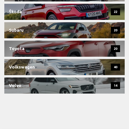
Škoda
22
Subaru
20
Toyota
20
Volkswagen
40
Volvo
14