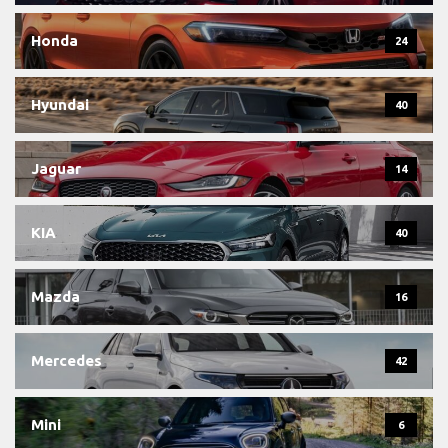
Honda
24
Hyundai
40
Jaguar
14
KIA
40
Mazda
16
Mercedes
42
Mini
6