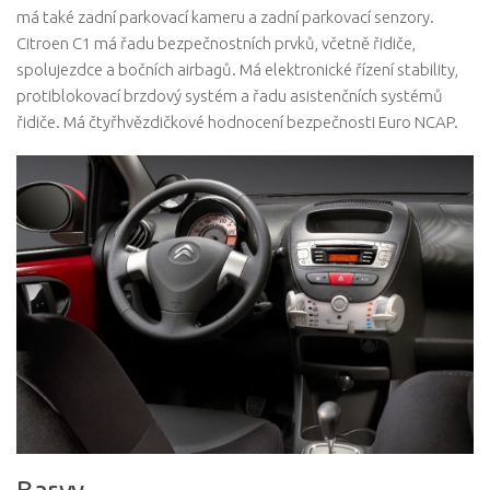
má také zadní parkovací kameru a zadní parkovací senzory.
Citroen C1 má řadu bezpečnostních prvků, včetně řidiče,
spolujezdce a bočních airbagů. Má elektronické řízení stability,
protiblokovací brzdový systém a řadu asistenčních systémů
řidiče. Má čtyřhvězdičkové hodnocení bezpečnosti Euro NCAP.
Barvy