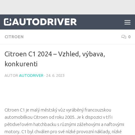
Skip to content
CITROEN
0
Citroen C1 2024 – Vzhled, výbava,
konkurenti
AUTOR
AUTODRIVER
·
24. 6. 2023
Citroen C1 je malý městský vůz vyráběný francouzskou
automobilkou Citroen od roku 2005. Je k dispozici v tří i
pětidveřovém hatchbacku s různými zážehovými a naftovými
motory. C1 byl chválen pro své nízké provozní náklady, nízké