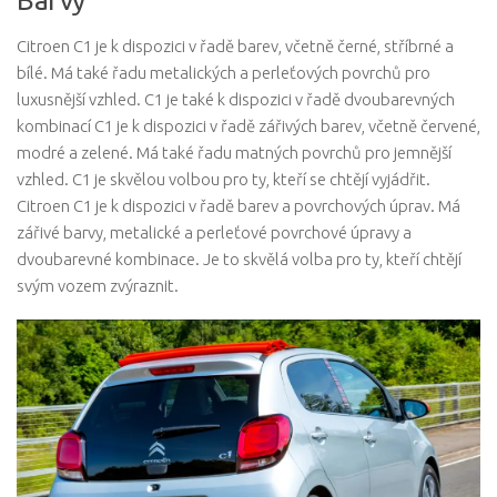
Citroen C1 je k dispozici v řadě barev, včetně černé, stříbrné a
bílé. Má také řadu metalických a perleťových povrchů pro
luxusnější vzhled. C1 je také k dispozici v řadě dvoubarevných
kombinací C1 je k dispozici v řadě zářivých barev, včetně červené,
modré a zelené. Má také řadu matných povrchů pro jemnější
vzhled. C1 je skvělou volbou pro ty, kteří se chtějí vyjádřit.
Citroen C1 je k dispozici v řadě barev a povrchových úprav. Má
zářivé barvy, metalické a perleťové povrchové úpravy a
dvoubarevné kombinace. Je to skvělá volba pro ty, kteří chtějí
svým vozem zvýraznit.