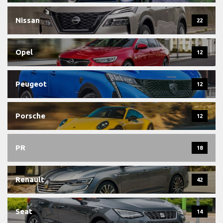
Nissan
22
Opel
12
Peugeot
12
Porsche
12
PR
18
Renault
42
Seat
14