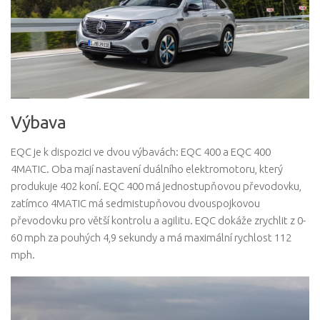
Výbava
EQC je k dispozici ve dvou výbavách: EQC 400 a EQC 400
4MATIC. Oba mají nastavení duálního elektromotoru, který
produkuje 402 koní. EQC 400 má jednostupňovou převodovku,
zatímco 4MATIC má sedmistupňovou dvouspojkovou
převodovku pro větší kontrolu a agilitu. EQC dokáže zrychlit z 0-
60 mph za pouhých 4,9 sekundy a má maximální rychlost 112
mph.