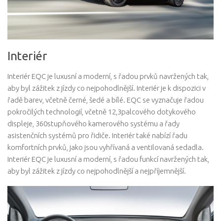
Interiér
Interiér EQC je luxusní a moderní, s řadou prvků navržených tak,
aby byl zážitek z jízdy co nejpohodlnější. Interiér je k dispozici v
řadě barev, včetně černé, šedé a bílé. EQC se vyznačuje řadou
pokročilých technologií, včetně 12,3palcového dotykového
displeje, 360stupňového kamerového systému a řady
asistenčních systémů pro řidiče. Interiér také nabízí řadu
komfortních prvků, jako jsou vyhřívaná a ventilovaná sedadla.
Interiér EQC je luxusní a moderní, s řadou funkcí navržených tak,
aby byl zážitek z jízdy co nejpohodlnější a nejpříjemnější.