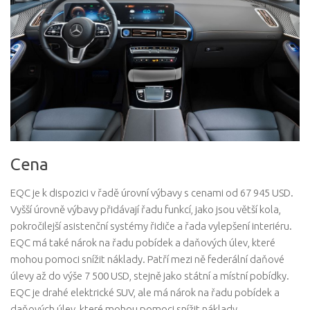
Cena
EQC je k dispozici v řadě úrovní výbavy s cenami od 67 945 USD.
Vyšší úrovně výbavy přidávají řadu funkcí, jako jsou větší kola,
pokročilejší asistenční systémy řidiče a řada vylepšení interiéru.
EQC má také nárok na řadu pobídek a daňových úlev, které
mohou pomoci snížit náklady. Patří mezi ně federální daňové
úlevy až do výše 7 500 USD, stejně jako státní a místní pobídky.
EQC je drahé elektrické SUV, ale má nárok na řadu pobídek a
daňových úlev, které mohou pomoci snížit náklady.