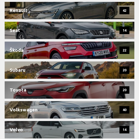
Renault
42
Seat
14
Škoda
22
Subaru
20
Toyota
20
Volkswagen
40
Volvo
14