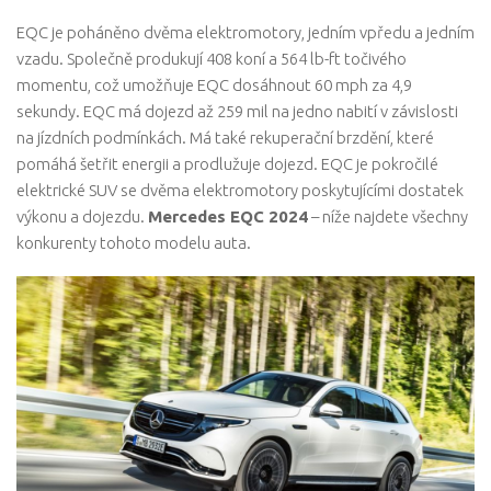
EQC je poháněno dvěma elektromotory, jedním vpředu a jedním
vzadu. Společně produkují 408 koní a 564 lb-ft točivého
momentu, což umožňuje EQC dosáhnout 60 mph za 4,9
sekundy. EQC má dojezd až 259 mil na jedno nabití v závislosti
na jízdních podmínkách. Má také rekuperační brzdění, které
pomáhá šetřit energii a prodlužuje dojezd. EQC je pokročilé
elektrické SUV se dvěma elektromotory poskytujícími dostatek
výkonu a dojezdu.
Mercedes EQC 2024
– níže najdete všechny
konkurenty tohoto modelu auta.