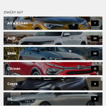
ZNAČKY AUT
Alfa Romeo
7
Audi
50
BMW
59
Citroen
13
Cupra
6
DS
8