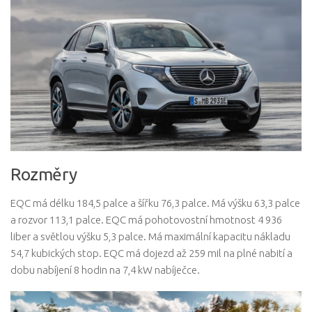
Rozměry
EQC má délku 184,5 palce a šířku 76,3 palce. Má výšku 63,3 palce
a rozvor 113,1 palce. EQC má pohotovostní hmotnost 4 936
liber a světlou výšku 5,3 palce. Má maximální kapacitu nákladu
54,7 kubických stop. EQC má dojezd až 259 mil na plné nabití a
dobu nabíjení 8 hodin na 7,4 kW nabíječce.