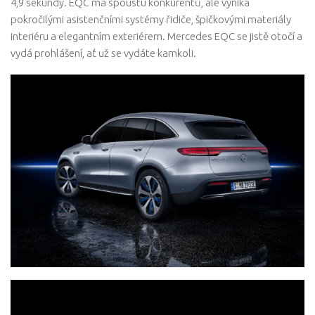
4,9 sekundy. EQC má spoustu konkurentů, ale vyniká
pokročilými asistenčními systémy řidiče, špičkovými materiály
interiéru a elegantním exteriérem. Mercedes EQC se jistě otočí a
vydá prohlášení, ať už se vydáte kamkoli.