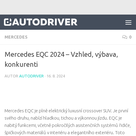
Skip to content
MERCEDES
0
Mercedes EQC 2024 – Vzhled, výbava,
konkurenti
AUTOR
AUTODRIVER
·
16. 8. 2024
Mercedes EQC je plně elektrický luxusní crossover SUV. Je první
svého druhu, nabízí hladkou, tichou a výkonnou jízdu. EQC je
nabitý funkcemi, včetně pokročilých asistenčních systémů řidiče,
špičkových materiálů v interiéru a elegantního exteriéru. Toto