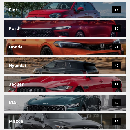
Fiat
14
Ford
20
Honda
24
Hyundai
40
Jaguar
14
KIA
40
Mazda
16