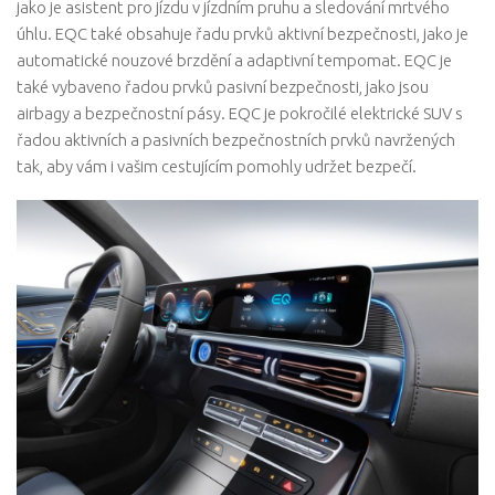
jako je asistent pro jízdu v jízdním pruhu a sledování mrtvého
úhlu. EQC také obsahuje řadu prvků aktivní bezpečnosti, jako je
automatické nouzové brzdění a adaptivní tempomat. EQC je
také vybaveno řadou prvků pasivní bezpečnosti, jako jsou
airbagy a bezpečnostní pásy. EQC je pokročilé elektrické SUV s
řadou aktivních a pasivních bezpečnostních prvků navržených
tak, aby vám i vašim cestujícím pomohly udržet bezpečí.