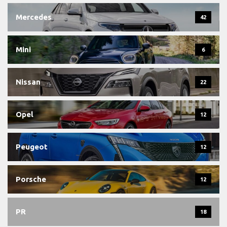
Mercedes
42
Mini
6
Nissan
22
Opel
12
Peugeot
12
Porsche
12
PR
18