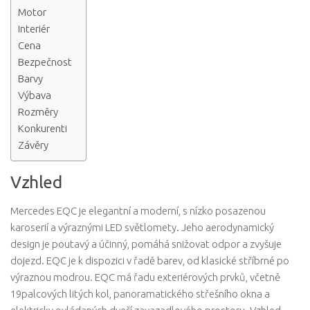
Motor
Interiér
Cena
Bezpečnost
Barvy
Výbava
Rozměry
Konkurenti
Závěry
Vzhled
Mercedes EQC je elegantní a moderní, s nízko posazenou
karoserií a výraznými LED světlomety. Jeho aerodynamický
design je poutavý a účinný, pomáhá snižovat odpor a zvyšuje
dojezd. EQC je k dispozici v řadě barev, od klasické stříbrné po
výraznou modrou. EQC má řadu exteriérových prvků, včetně
19palcových litých kol, panoramatického střešního okna a