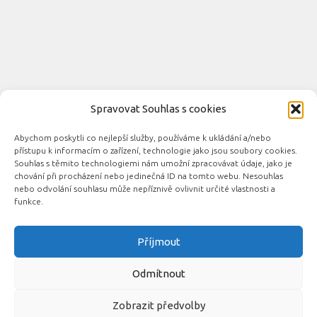
Spravovat Souhlas s cookies
Abychom poskytli co nejlepší služby, používáme k ukládání a/nebo
Novinky automobilového průmyslu © 2026. Všechna práva
přístupu k informacím o zařízení, technologie jako jsou soubory cookies.
vyhrazena.
Souhlas s těmito technologiemi nám umožní zpracovávat údaje, jako je
chování při procházení nebo jedinečná ID na tomto webu. Nesouhlas
Podporováno
- Designed with the
Hueman theme
nebo odvolání souhlasu může nepříznivě ovlivnit určité vlastnosti a
funkce.
Příjmout
Související automobilové magazíny:
CarsMag.eu
|
inAuta24.cz
|
Auta.eu
|
DotekSlova.cz
|
CZIN.eu
|
Auto-
Odmítnout
moto
Zobrazit předvolby