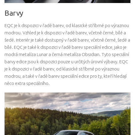
Barvy
EQC je k dispozici v řadě barev, od klasické stříbrné po výraznou
modrou. Vzhled je k dispozici v řadě barev, včetně černé, bílé a
šedé. Interiér je také dostupný v řadě barev, včetně černé, šedé a
bílé. EQC je také k dispozici v řadě barev speciální edice, jako je
modrá metalíza Lunar a černá metalíza Obsidian. Tyto speciální
barvy edice jsou k dispozici pouze u určitých úrovní výbavy. EQC
je k dispozici v řadě barev, od klasické stříbrné po výraznou
modrou, a také v řadě barev speciální edice pro ty, kteří hledají
něco extra speciálního.