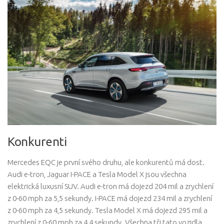
Konkurenti
Mercedes EQC je první svého druhu, ale konkurentů má dost.
Audi e-tron, Jaguar I-PACE a Tesla Model X jsou všechna
elektrická luxusní SUV. Audi e-tron má dojezd 204 mil a zrychlení
z 0-60 mph za 5,5 sekundy. I-PACE má dojezd 234 mil a zrychlení
z 0-60 mph za 4,5 sekundy. Tesla Model X má dojezd 295 mil a
zrychlení z 0-60 mph za 4,4 sekundy. Všechna tři tato vozidla