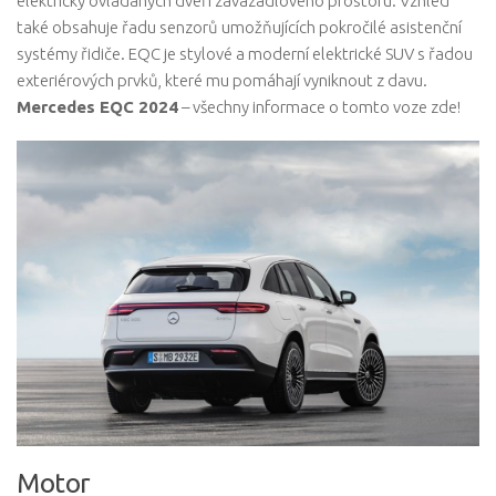
elektricky ovládaných dveří zavazadlového prostoru. Vzhled
také obsahuje řadu senzorů umožňujících pokročilé asistenční
systémy řidiče. EQC je stylové a moderní elektrické SUV s řadou
exteriérových prvků, které mu pomáhají vyniknout z davu.
Mercedes EQC 2024
– všechny informace o tomto voze zde!
Motor