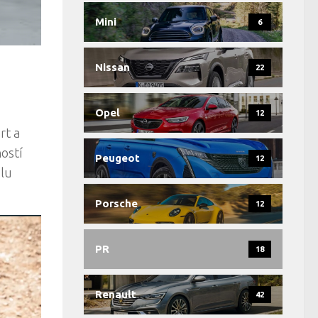
Mini
6
Nissan
22
o
Opel
12
rt a
ností
Peugeot
12
ylu
Porsche
12
PR
18
Renault
42