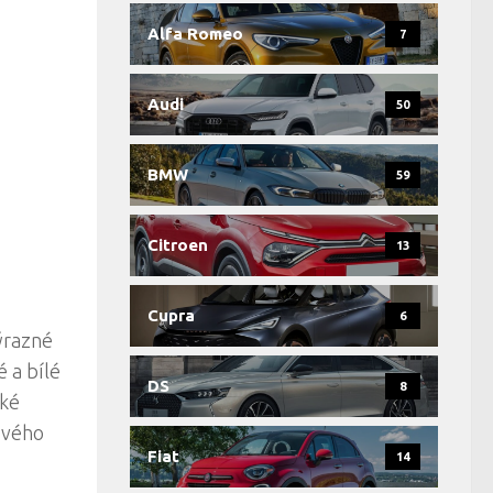
Alfa Romeo
7
Audi
50
BMW
59
Citroen
13
Cupra
6
ýrazné
é a bílé
DS
8
aké
 svého
Fiat
14