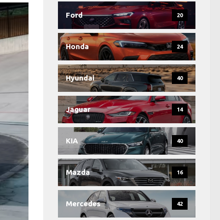
Ford
20
Honda
24
Hyundai
40
Jaguar
14
KIA
40
Mazda
16
Mercedes
42