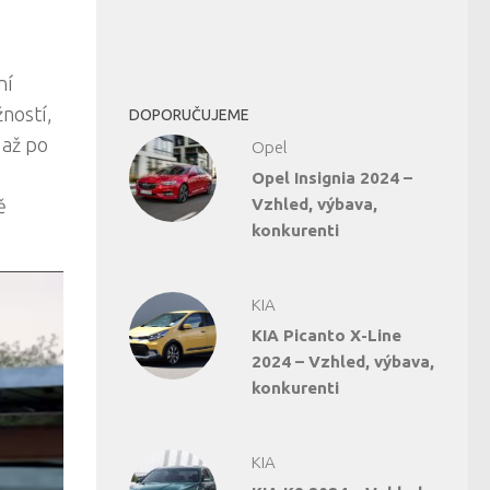
ní
žností,
DOPORUČUJEME
 až po
Opel
Opel Insignia 2024 –
ě
Vzhled, výbava,
konkurenti
KIA
KIA Picanto X-Line
2024 – Vzhled, výbava,
konkurenti
KIA