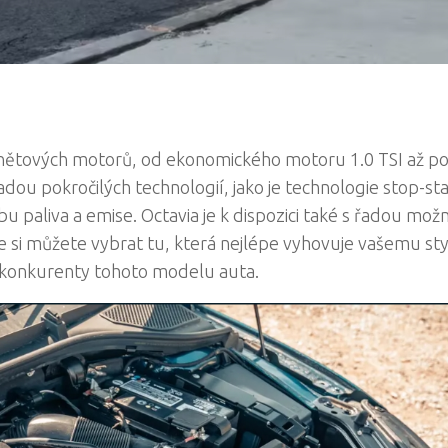
znětových motorů, od ekonomického motoru 1.0 TSI až p
dou pokročilých technologií, jako je technologie stop-sta
u paliva a emise. Octavia je k dispozici také s řadou mož
 si můžete vybrat tu, která nejlépe vyhovuje vašemu st
 konkurenty tohoto modelu auta.