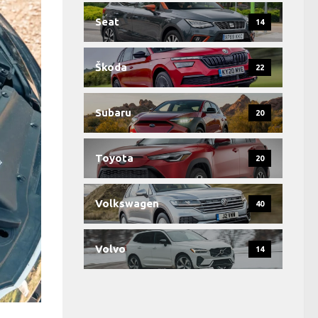
Seat
14
Škoda
22
Subaru
20
Toyota
20
Volkswagen
40
Volvo
14