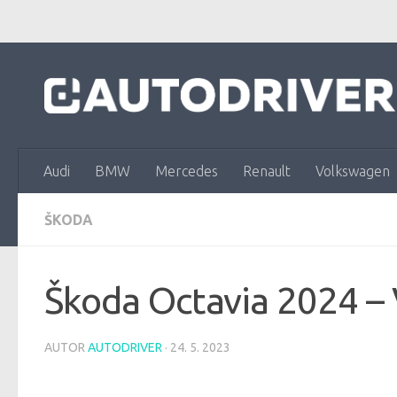
Skip to content
Audi
BMW
Mercedes
Renault
Volkswagen
ŠKODA
Škoda Octavia 2024 – 
AUTOR
AUTODRIVER
·
24. 5. 2023