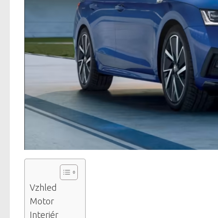
Vzhled
Motor
Interiér