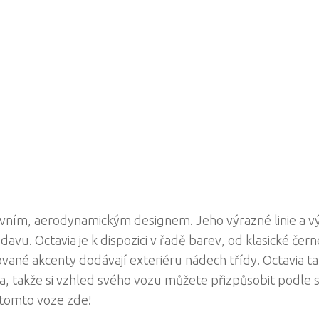
ovním, aerodynamickým designem. Jeho výrazné linie a v
avu. Octavia je k dispozici v řadě barev, od klasické čern
vané akcenty dodávají exteriéru nádech třídy. Octavia t
ola, takže si vzhled svého vozu můžete přizpůsobit podle
 tomto voze zde!