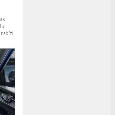
á a
í a
 nabízí