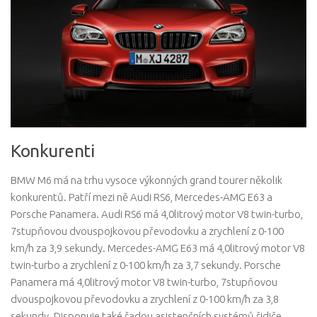
Konkurenti
BMW M6 má na trhu vysoce výkonných grand tourer několik
konkurentů. Patří mezi ně Audi RS6, Mercedes-AMG E63 a
Porsche Panamera. Audi RS6 má 4,0litrový motor V8 twin-turbo,
7stupňovou dvouspojkovou převodovku a zrychlení z 0-100
km/h za 3,9 sekundy. Mercedes-AMG E63 má 4,0litrový motor V8
twin-turbo a zrychlení z 0-100 km/h za 3,7 sekundy. Porsche
Panamera má 4,0litrový motor V8 twin-turbo, 7stupňovou
dvouspojkovou převodovku a zrychlení z 0-100 km/h za 3,8
sekundy. Disponuje také řadou asistenčních systémů řidiče.