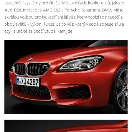
asistenční systémy pro řidiče. Má také řadu konkurentů, jako je
Audi RS6, Mercedes-AMG E63 a Porsche Panamera. BMW M6 je
skvělou volbou pro ty, kteří chtějí vůz, který nabízí to nejlepší z
obou světů – výkon i luxus. Je to vůz, který v sobě spojuje sílu a
styl, a určitě se otočí všude, kam jde.