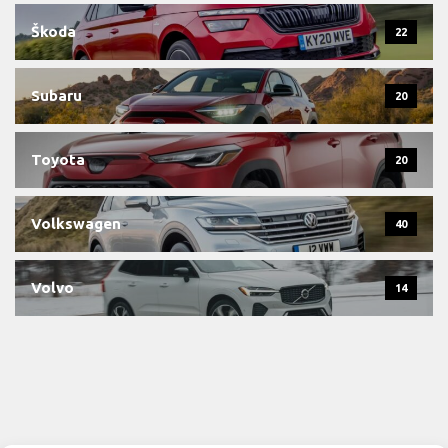
Škoda
22
Subaru
20
Toyota
20
Volkswagen
40
Volvo
14