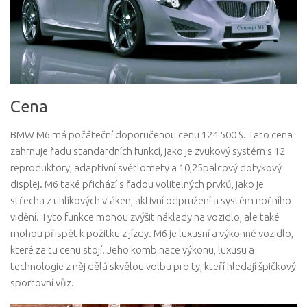
Cena
BMW M6 má počáteční doporučenou cenu 124 500 $. Tato cena
zahrnuje řadu standardních funkcí, jako je zvukový systém s 12
reproduktory, adaptivní světlomety a 10,25palcový dotykový
displej. M6 také přichází s řadou volitelných prvků, jako je
střecha z uhlíkových vláken, aktivní odpružení a systém nočního
vidění. Tyto funkce mohou zvýšit náklady na vozidlo, ale také
mohou přispět k požitku z jízdy. M6 je luxusní a výkonné vozidlo,
které za tu cenu stojí. Jeho kombinace výkonu, luxusu a
technologie z něj dělá skvělou volbu pro ty, kteří hledají špičkový
sportovní vůz.