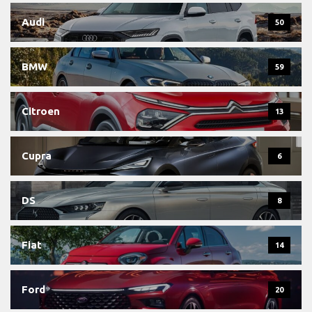
Audi
50
BMW
59
Citroen
13
Cupra
6
DS
8
Fiat
14
Ford
20