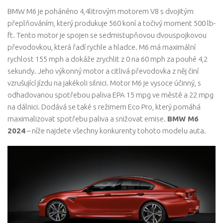
BMW M6 je poháněno 4,4litrovým motorem V8 s dvojitým
přeplňováním, který produkuje 560 koní a točivý moment 500 lb-
ft. Tento motor je spojen se sedmistupňovou dvouspojkovou
převodovkou, která řadí rychle a hladce. M6 má maximální
rychlost 155 mph a dokáže zrychlit z 0 na 60 mph za pouhé 4,2
sekundy. Jeho výkonný motor a citlivá převodovka z něj činí
vzrušující jízdu na jakékoli silnici. Motor M6 je vysoce účinný, s
odhadovanou spotřebou paliva EPA 15 mpg ve městě a 22 mpg
na dálnici. Dodává se také s režimem Eco Pro, který pomáhá
maximalizovat spotřebu paliva a snižovat emise.
BMW M6
2024
– níže najdete všechny konkurenty tohoto modelu auta.