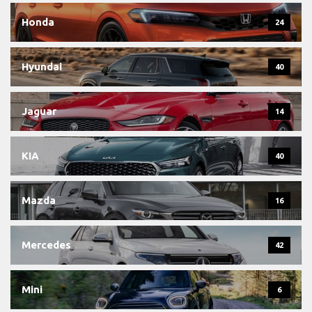
Honda
24
Hyundai
40
Jaguar
14
KIA
40
Mazda
16
Mercedes
42
Mini
6