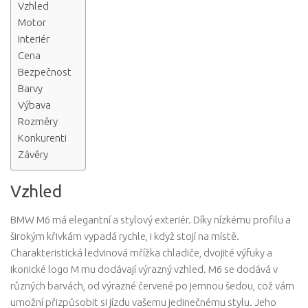
Vzhled
Motor
Interiér
Cena
Bezpečnost
Barvy
Výbava
Rozměry
Konkurenti
Závěry
Vzhled
BMW M6 má elegantní a stylový exteriér. Díky nízkému profilu a
širokým křivkám vypadá rychle, i když stojí na místě.
Charakteristická ledvinová mřížka chladiče, dvojité výfuky a
ikonické logo M mu dodávají výrazný vzhled. M6 se dodává v
různých barvách, od výrazné červené po jemnou šedou, což vám
umožní přizpůsobit si jízdu vašemu jedinečnému stylu. Jeho