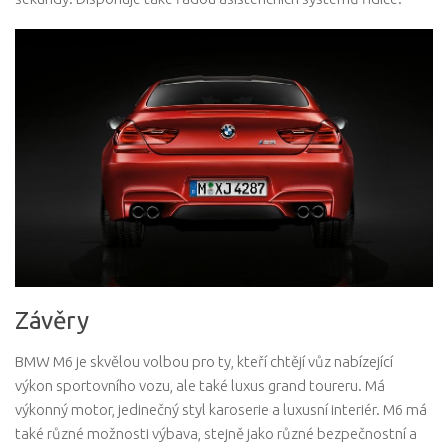
Závěry
BMW M6 je skvělou volbou pro ty, kteří chtějí vůz nabízející
výkon sportovního vozu, ale také luxus grand toureru. Má
výkonný motor, jedinečný styl karoserie a luxusní interiér. M6 má
také různé možnosti výbava, stejně jako různé bezpečnostní a