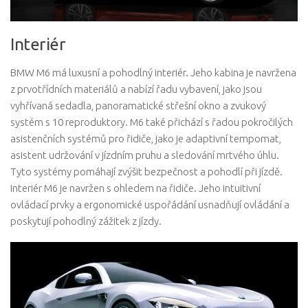
Interiér
BMW M6 má luxusní a pohodlný interiér. Jeho kabina je navržena
z prvotřídních materiálů a nabízí řadu vybavení, jako jsou
vyhřívaná sedadla, panoramatické střešní okno a zvukový
systém s 10 reproduktory. M6 také přichází s řadou pokročilých
asistenčních systémů pro řidiče, jako je adaptivní tempomat,
asistent udržování v jízdním pruhu a sledování mrtvého úhlu.
Tyto systémy pomáhají zvýšit bezpečnost a pohodlí při jízdě.
Interiér M6 je navržen s ohledem na řidiče. Jeho intuitivní
ovládací prvky a ergonomické uspořádání usnadňují ovládání a
poskytují pohodlný zážitek z jízdy.