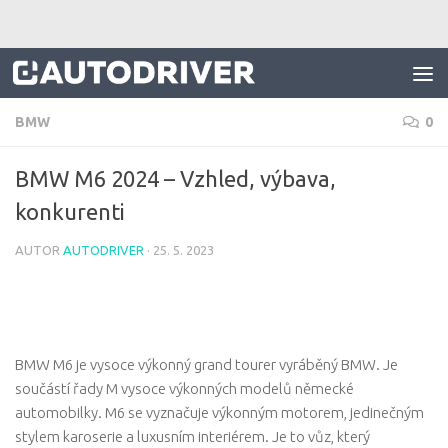
Skip to content
BMW
0
BMW M6 2024 – Vzhled, výbava,
konkurenti
AUTOR
AUTODRIVER
·
25. 5. 2023
BMW M6 je vysoce výkonný grand tourer vyráběný BMW. Je
součástí řady M vysoce výkonných modelů německé
automobilky. M6 se vyznačuje výkonným motorem, jedinečným
stylem karoserie a luxusním interiérem. Je to vůz, který