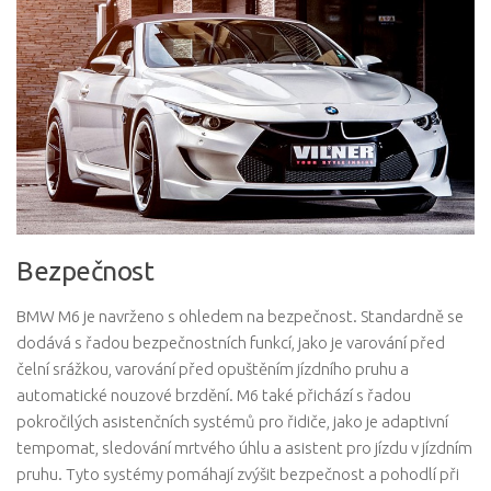
Bezpečnost
BMW M6 je navrženo s ohledem na bezpečnost. Standardně se
dodává s řadou bezpečnostních funkcí, jako je varování před
čelní srážkou, varování před opuštěním jízdního pruhu a
automatické nouzové brzdění. M6 také přichází s řadou
pokročilých asistenčních systémů pro řidiče, jako je adaptivní
tempomat, sledování mrtvého úhlu a asistent pro jízdu v jízdním
pruhu. Tyto systémy pomáhají zvýšit bezpečnost a pohodlí při