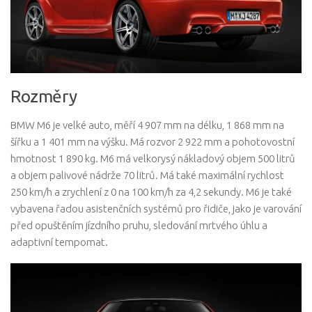
Rozměry
BMW M6 je velké auto, měří 4 907 mm na délku, 1 868 mm na
šířku a 1 401 mm na výšku. Má rozvor 2 922 mm a pohotovostní
hmotnost 1 890 kg. M6 má velkorysý nákladový objem 500 litrů
a objem palivové nádrže 70 litrů. Má také maximální rychlost
250 km/h a zrychlení z 0 na 100 km/h za 4,2 sekundy. M6 je také
vybavena řadou asistenčních systémů pro řidiče, jako je varování
před opuštěním jízdního pruhu, sledování mrtvého úhlu a
adaptivní tempomat.