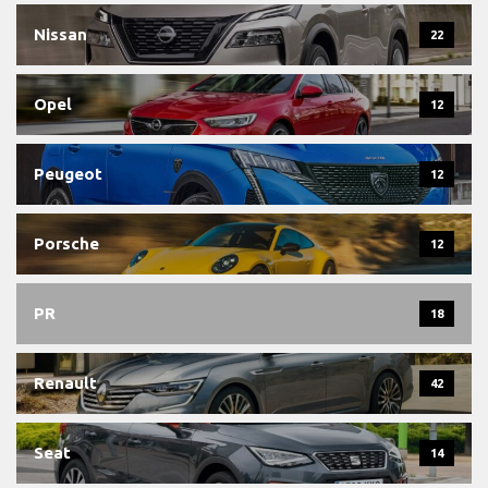
Nissan
22
Opel
12
Peugeot
12
Porsche
12
PR
18
Renault
42
Seat
14