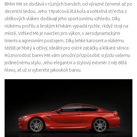
BMW M6 se dodává v různých barvách, od výrazné červené až po
decentní šedou. Jeho 19palcová litá kola a volitelná střecha z
uhlíkových vláken dodávají jeho sportovnímu vzhledu. Díky
nízkému profilu a širokým křivkám vypadá rychle, i když stojí na
místě. Vzhled M6 je navržen pro výkon, s aerodynamickými
liniemi a agresivním postojem. Díky lehké karoserii a nízkému
těžišti je hbitý a citlivý, ideální pro ostré zatáčky a klikaté silnice.
Různorodost barev M6 vám umožní přizpůsobit si jízdu vašemu
jedinečnému stylu. Jeho elegantní a stylový exteriér z něj dělá
hlavu, ať už si vyberete jakoukoli barvu.