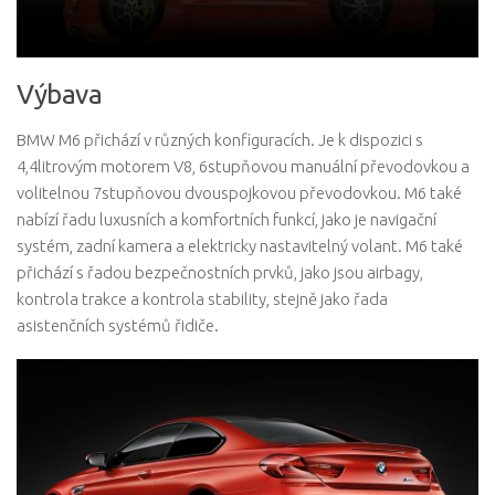
Výbava
BMW M6 přichází v různých konfiguracích. Je k dispozici s
4,4litrovým motorem V8, 6stupňovou manuální převodovkou a
volitelnou 7stupňovou dvouspojkovou převodovkou. M6 také
nabízí řadu luxusních a komfortních funkcí, jako je navigační
systém, zadní kamera a elektricky nastavitelný volant. M6 také
přichází s řadou bezpečnostních prvků, jako jsou airbagy,
kontrola trakce a kontrola stability, stejně jako řada
asistenčních systémů řidiče.