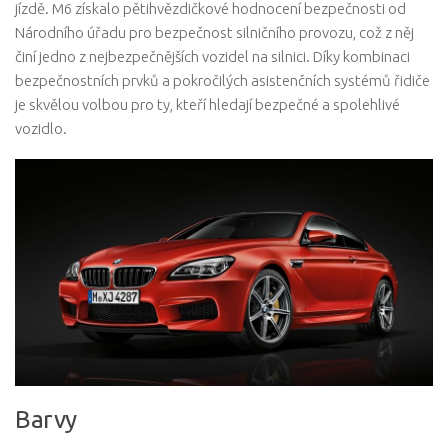
jízdě. M6 získalo pětihvězdičkové hodnocení bezpečnosti od
Národního úřadu pro bezpečnost silničního provozu, což z něj
činí jedno z nejbezpečnějších vozidel na silnici. Díky kombinaci
bezpečnostních prvků a pokročilých asistenčních systémů řidiče
je skvělou volbou pro ty, kteří hledají bezpečné a spolehlivé
vozidlo.
Barvy