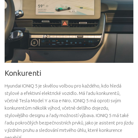
Konkurenti
Hyundai IONIQ 5 je skvělou volbou pro každého, kdo hledá
stylové a efektivní elektrické vozidlo. Má řadu konkurentů,
včetně Tesla Model Y a Kia e-Niro. IONIQ 5 má oproti svým
konkurentům několik výhod, včetně delšího dojezdu,
stylovějšího designu a řady možností výbava. IONIQ 5 má také
řadu pokročilých bezpečnostních prvků, jako je asistent pro jízdu
v jízdním pruhu a sledování mrtvého úhlu, které konkurence
nenabízí.