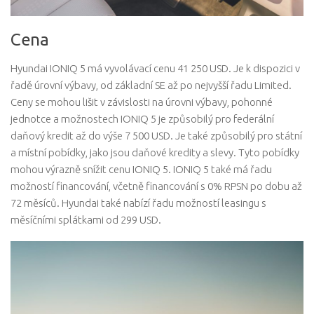
Cena
Hyundai IONIQ 5 má vyvolávací cenu 41 250 USD. Je k dispozici v
řadě úrovní výbavy, od základní SE až po nejvyšší řadu Limited.
Ceny se mohou lišit v závislosti na úrovni výbavy, pohonné
jednotce a možnostech IONIQ 5 je způsobilý pro federální
daňový kredit až do výše 7 500 USD. Je také způsobilý pro státní
a místní pobídky, jako jsou daňové kredity a slevy. Tyto pobídky
mohou výrazně snížit cenu IONIQ 5. IONIQ 5 také má řadu
možností financování, včetně financování s 0% RPSN po dobu až
72 měsíců. Hyundai také nabízí řadu možností leasingu s
měsíčními splátkami od 299 USD.