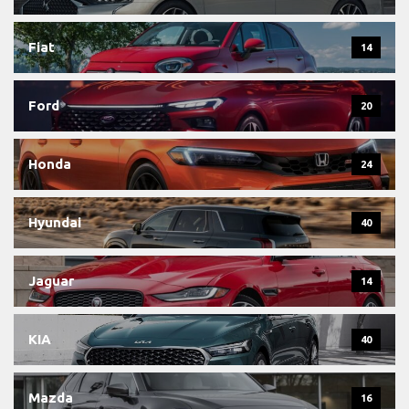
Fiat
14
Ford
20
Honda
24
Hyundai
40
Jaguar
14
KIA
40
Mazda
16