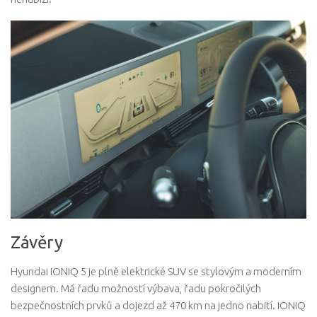
Závěry
Hyundai IONIQ 5 je plně elektrické SUV se stylovým a moderním
designem. Má řadu možností výbava, řadu pokročilých
bezpečnostních prvků a dojezd až 470 km na jedno nabití. IONIQ