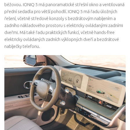
béžovou. IONIQ 5 má panoramatické střešní okno a ventilovaná
přední sedadla pro větší pohodlí. IONIQ 5 má řadu úložných
řešení, včetně středové konzoly s bezdrátovým nabíjením a
zadního nákladového prostoru s elektricky ovládanými zadními
dveřmi. Má také řadu praktických funkcí, včetně hands-free
elektricky ovládaných zadních výklopných dveří a bezdrátové
nabíječky telefonu.