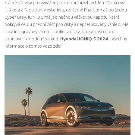
krátké převisy pro vyvážený a proporční vzhled. Má 19palcová
litá kola a řadu barev exteriéru, od černé Phantom až po šedou
Cyber ​​Grey. IONIQ 5 má jedinečnou véčkovou kapotu, která
pokrývá celou přední část pro čistý a nepřerušovaný vzhled. Má
také integrovaný střešní spoiler a nízký, široký postoj pro
sportovní a moderní vzhled.
Hyundai IONIQ 5 2024
– všechny
informace o tomto voze zde!