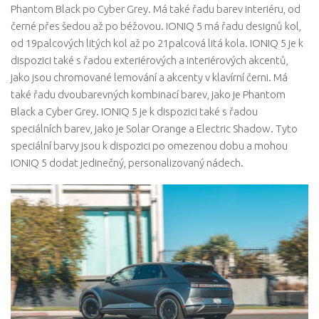
Phantom Black po Cyber ​​Grey. Má také řadu barev interiéru, od
černé přes šedou až po béžovou. IONIQ 5 má řadu designů kol,
od 19palcových litých kol až po 21palcová litá kola. IONIQ 5 je k
dispozici také s řadou exteriérových a interiérových akcentů,
jako jsou chromované lemování a akcenty v klavírní černi. Má
také řadu dvoubarevných kombinací barev, jako je Phantom
Black a Cyber ​​Grey. IONIQ 5 je k dispozici také s řadou
speciálních barev, jako je Solar Orange a Electric Shadow. Tyto
speciální barvy jsou k dispozici po omezenou dobu a mohou
IONIQ 5 dodat jedinečný, personalizovaný nádech.