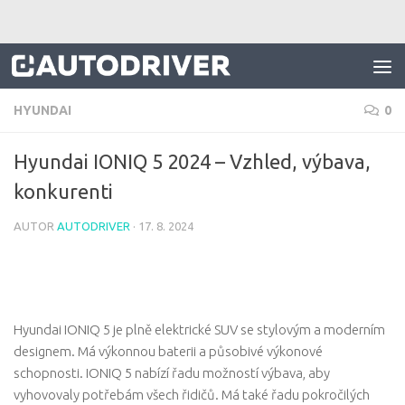
Skip to content
HYUNDAI
0
Hyundai IONIQ 5 2024 – Vzhled, výbava,
konkurenti
AUTOR
AUTODRIVER
·
17. 8. 2024
Hyundai IONIQ 5 je plně elektrické SUV se stylovým a moderním
designem. Má výkonnou baterii a působivé výkonové
schopnosti. IONIQ 5 nabízí řadu možností výbava, aby
vyhovovaly potřebám všech řidičů. Má také řadu pokročilých