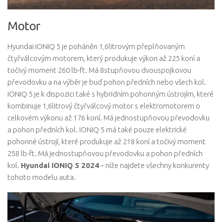
Motor
Hyundai IONIQ 5 je poháněn 1,6litrovým přeplňovaným
čtyřválcovým motorem, který produkuje výkon až 225 koní a
točivý moment 260 lb-ft. Má 8stupňovou dvouspojkovou
převodovku a na výběr je buď pohon předních nebo všech kol.
IONIQ 5 je k dispozici také s hybridním pohonným ústrojím, které
kombinuje 1,6litrový čtyřválcový motor s elektromotorem o
celkovém výkonu až 176 koní. Má jednostupňovou převodovku
a pohon předních kol. IONIQ 5 má také pouze elektrické
pohonné ústrojí, které produkuje až 218 koní a točivý moment
258 lb-ft. Má jednostupňovou převodovku a pohon předních
kol.
Hyundai IONIQ 5 2024
– níže najdete všechny konkurenty
tohoto modelu auta.