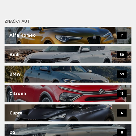
ZNAČKY AUT
Alfa Romeo
7
Audi
50
BMW
59
Citroen
13
Cupra
6
DS
8