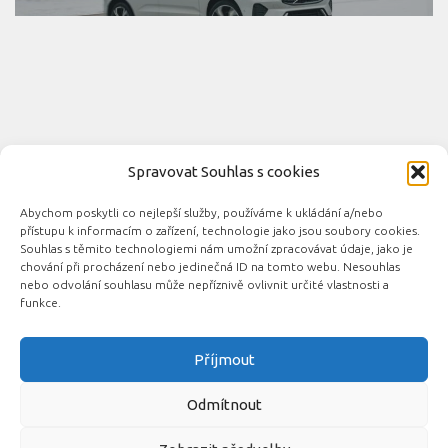
Spravovat Souhlas s cookies
Abychom poskytli co nejlepší služby, používáme k ukládání a/nebo
Novinky automobilového průmyslu © 2026. Všechna práva
přístupu k informacím o zařízení, technologie jako jsou soubory cookies.
vyhrazena.
Souhlas s těmito technologiemi nám umožní zpracovávat údaje, jako je
chování při procházení nebo jedinečná ID na tomto webu. Nesouhlas
Podporováno
- Designed with the
Hueman theme
nebo odvolání souhlasu může nepříznivě ovlivnit určité vlastnosti a
funkce.
Příjmout
Související automobilové magazíny:
CarsMag.eu
|
inAuta24.cz
|
Auta.eu
|
DotekSlova.cz
|
CZIN.eu
|
Auto-
Odmítnout
moto