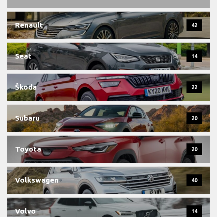
Renault
42
Seat
14
Škoda
22
Subaru
20
Toyota
20
Volkswagen
40
Volvo
14