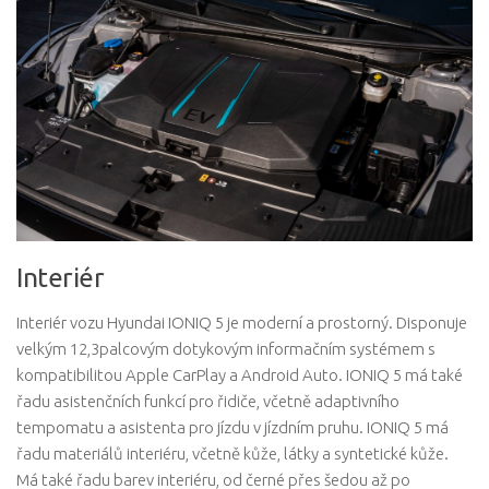
Interiér
Interiér vozu Hyundai IONIQ 5 je moderní a prostorný. Disponuje
velkým 12,3palcovým dotykovým informačním systémem s
kompatibilitou Apple CarPlay a Android Auto. IONIQ 5 má také
řadu asistenčních funkcí pro řidiče, včetně adaptivního
tempomatu a asistenta pro jízdu v jízdním pruhu. IONIQ 5 má
řadu materiálů interiéru, včetně kůže, látky a syntetické kůže.
Má také řadu barev interiéru, od černé přes šedou až po