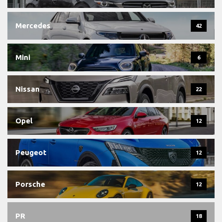
Mercedes
42
Mini
6
Nissan
22
Opel
12
Peugeot
12
Porsche
12
PR
18