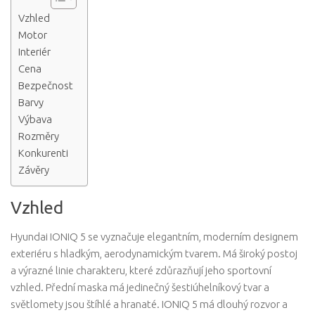
Vzhled
Motor
Interiér
Cena
Bezpečnost
Barvy
Výbava
Rozměry
Konkurenti
Závěry
Vzhled
Hyundai IONIQ 5 se vyznačuje elegantním, moderním designem
exteriéru s hladkým, aerodynamickým tvarem. Má široký postoj
a výrazné linie charakteru, které zdůrazňují jeho sportovní
vzhled. Přední maska ​​má jedinečný šestiúhelníkový tvar a
světlomety jsou štíhlé a hranaté. IONIQ 5 má dlouhý rozvor a