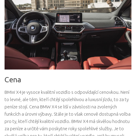
Cena
BMW X4 je vysoce kvalitní vozidlo s odpovídající cenovkou. Není
to levné, ale těm, kteří chtějí spolehlivou a luxusní jízdu, to za ty
peníze stojí. Cena BMW X4 se liší v závislosti na zvolených
funkcích a úrovni výbavy. Stále je to však cenově dostupná volba
pro ty, kteří chtějí kvalitní vozidlo. BMW X4 má skvělou hodnotu
za peníze a určitě vám poskytne roky spolehlivé služby. Je to
skvělá volba pro ty, kteří chtějí kvalitní vozidlo, aniž by museli