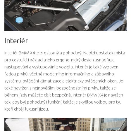
Interiér
Interiér BMW X4 je prostorný a pohodlný. Nabízí dostatek místa
pro cestující i náklad a jeho ergonomický design usnadňuje
nastupování a vystupování z vozidla. Interiér je také vybaven
řadou prvků, včetně moderního informačního a zábavního
systému, ovládání klimatizace a elektricky ovládaných oken. Je
také navržen s nejnovějšími bezpečnostními prvky, takže se
během jízdy můžete cítit bezpečně. Interiér BMW X4 je navržen
tak, aby byl pohodlný i funkční, takže je skvělou volbou pro ty,
kteří chtějí luxusní jízdu.