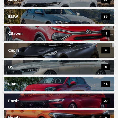
BMW
59
Citroen
13
Cupra
6
DS
8
Fiat
14
Ford
20
Honda
24