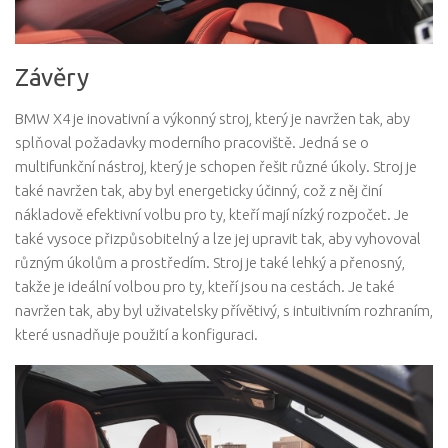
Závěry
BMW X4 je inovativní a výkonný stroj, který je navržen tak, aby
splňoval požadavky moderního pracoviště. Jedná se o
multifunkční nástroj, který je schopen řešit různé úkoly. Stroj je
také navržen tak, aby byl energeticky účinný, což z něj činí
nákladově efektivní volbu pro ty, kteří mají nízký rozpočet. Je
také vysoce přizpůsobitelný a lze jej upravit tak, aby vyhovoval
různým úkolům a prostředím. Stroj je také lehký a přenosný,
takže je ideální volbou pro ty, kteří jsou na cestách. Je také
navržen tak, aby byl uživatelsky přívětivý, s intuitivním rozhraním,
které usnadňuje použití a konfiguraci.