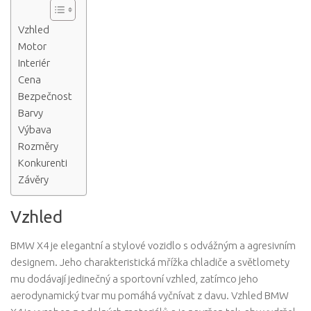
Vzhled
Motor
Interiér
Cena
Bezpečnost
Barvy
Výbava
Rozměry
Konkurenti
Závěry
Vzhled
BMW X4 je elegantní a stylové vozidlo s odvážným a agresivním
designem. Jeho charakteristická mřížka chladiče a světlomety
mu dodávají jedinečný a sportovní vzhled, zatímco jeho
aerodynamický tvar mu pomáhá vyčnívat z davu. Vzhled BMW