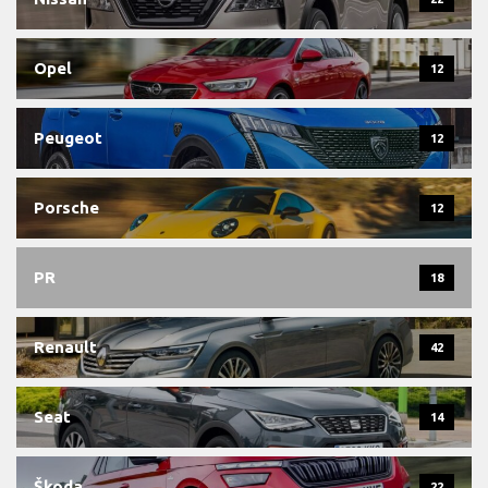
Opel
12
Peugeot
12
Porsche
12
PR
18
Renault
42
Seat
14
Škoda
22