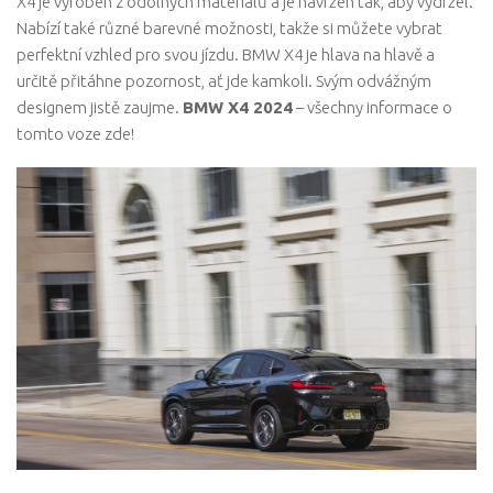
X4 je vyroben z odolných materiálů a je navržen tak, aby vydržel.
Nabízí také různé barevné možnosti, takže si můžete vybrat
perfektní vzhled pro svou jízdu. BMW X4 je hlava na hlavě a
určitě přitáhne pozornost, ať jde kamkoli. Svým odvážným
designem jistě zaujme.
BMW X4 2024
– všechny informace o
tomto voze zde!