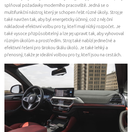
splňoval požadavky moderního pracoviště. Jedná se o
multifunkční nástroj, který je schopen řešit různé úkoly. Stroj je
také navržen tak, aby byl energeticky účinný, což z něj činí
nákladově efektivní volbu pro ty, kteří mají nízký rozpočet. Je
také vysoce přizpůsobitelný a lze jej upravit tak, aby vyhovoval
různým úkolům a prostředím. Stroj také nabízí jedinečné a
efektivní řešení pro širokou škálu úkolů. Je také lehký a
přenosný, takže je ideální volbou pro ty, kteří jsou na cestách.