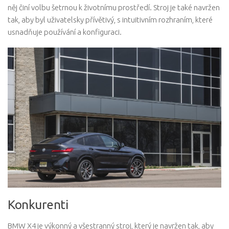
něj činí volbu šetrnou k životnímu prostředí. Stroj je také navržen
tak, aby byl uživatelsky přívětivý, s intuitivním rozhraním, které
usnadňuje používání a konfiguraci.
Konkurenti
BMW X4 je výkonný a všestranný stroj, který je navržen tak, aby