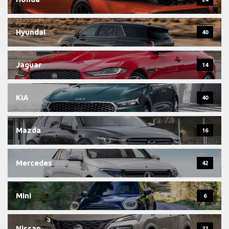
Hyundai
40
Jaguar
14
KIA
40
Mazda
16
Mercedes
42
Mini
6
Nissan
22