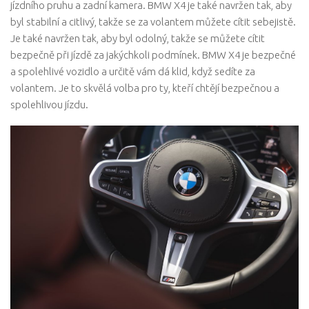
jízdního pruhu a zadní kamera. BMW X4 je také navržen tak, aby
byl stabilní a citlivý, takže se za volantem můžete cítit sebejistě.
Je také navržen tak, aby byl odolný, takže se můžete cítit
bezpečně při jízdě za jakýchkoli podmínek. BMW X4 je bezpečné
a spolehlivé vozidlo a určitě vám dá klid, když sedíte za
volantem. Je to skvělá volba pro ty, kteří chtějí bezpečnou a
spolehlivou jízdu.