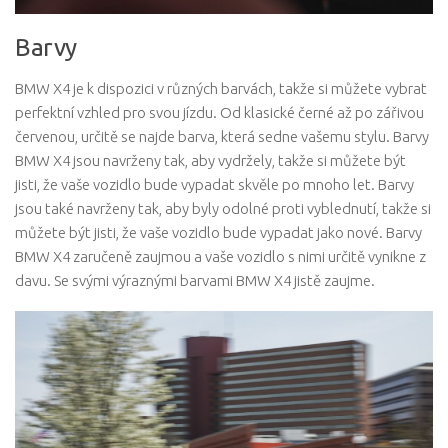
Barvy
BMW X4 je k dispozici v různých barvách, takže si můžete vybrat
perfektní vzhled pro svou jízdu. Od klasické černé až po zářivou
červenou, určitě se najde barva, která sedne vašemu stylu. Barvy
BMW X4 jsou navrženy tak, aby vydržely, takže si můžete být
jisti, že vaše vozidlo bude vypadat skvěle po mnoho let. Barvy
jsou také navrženy tak, aby byly odolné proti vyblednutí, takže si
můžete být jisti, že vaše vozidlo bude vypadat jako nové. Barvy
BMW X4 zaručeně zaujmou a vaše vozidlo s nimi určitě vynikne z
davu. Se svými výraznými barvami BMW X4 jistě zaujme.