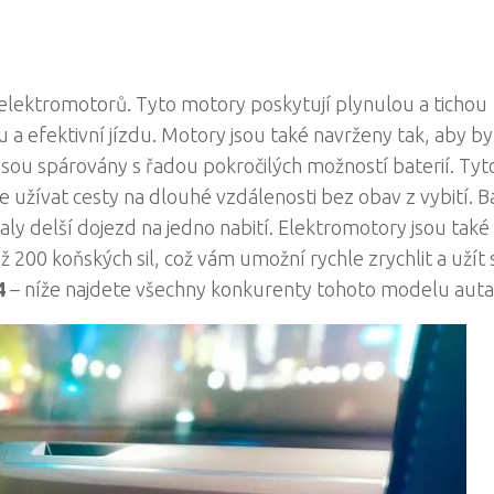
 elektromotorů. Tyto motory poskytují plynulou a tichou
a efektivní jízdu. Motory jsou také navrženy tak, aby by
sou spárovány s řadou pokročilých možností baterií. Tyt
e užívat cesty na dlouhé vzdálenosti bez obav z vybití. B
aly delší dojezd na jedno nabití. Elektromotory jsou také
 200 koňských sil, což vám umožní rychle zrychlit a užít s
4
– níže najdete všechny konkurenty tohoto modelu auta