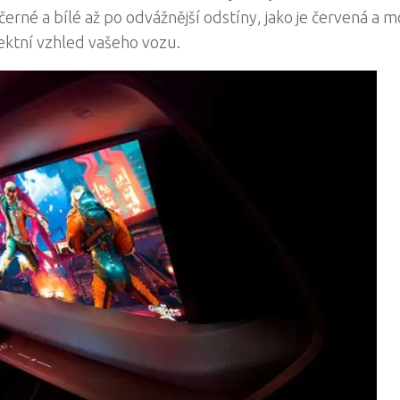
černé a bílé až po odvážnější odstíny, jako je červená a m
fektní vzhled vašeho vozu.