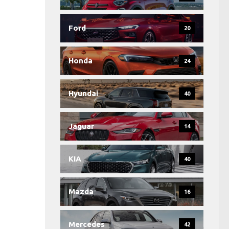
Ford
20
Honda
24
Hyundai
40
Jaguar
14
KIA
40
Mazda
16
Mercedes
42