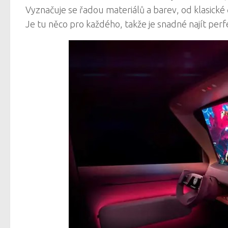
Vyznačuje se řadou materiálů a barev, od klasické 
Je tu něco pro každého, takže je snadné najít per