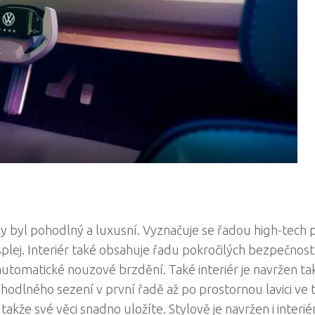
by byl pohodlný a luxusní. Vyznačuje se řadou high-tech 
displej. Interiér také obsahuje řadu pokročilých bezpečnos
 automatické nouzové brzdění. Také interiér je navržen ta
hodlného sezení v první řadě až po prostornou lavici ve t
akže své věci snadno uložíte. Stylově je navržen i interiér