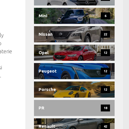
Mini
6
Nissan
ly
22
o
aterie
Opel
12
i
Peugeot
12
.
Porsche
12
PR
18
Renault
42