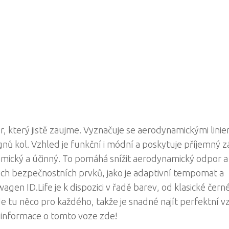
, který jistě zaujme. Vyznačuje se aerodynamickými linie
nů kol. Vzhled je funkční i módní a poskytuje příjemný zá
namický a účinný. To pomáhá snížit aerodynamický odpor a 
ých bezpečnostních prvků, jako je adaptivní tempomat a
n ID.Life je k dispozici v řadě barev, od klasické černé
 Je tu něco pro každého, takže je snadné najít perfektní v
 informace o tomto voze zde!