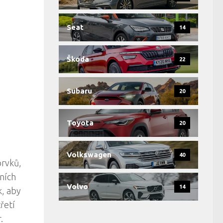
Seat
14
Škoda
22
Subaru
20
Toyota
20
Volkswagen
40
prvků,
tních
Volvo
14
k, aby
řetí
.