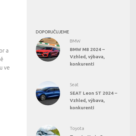
DOPORUČUJEME
BMW
BMW M8 2024 –
or a
Vzhled, výbava,
ně
konkurenti
du ve
Seat
SEAT Leon ST 2024 –
Vzhled, výbava,
konkurenti
Toyota