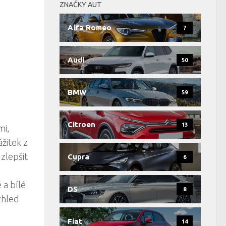
ZNAČKY AUT
Alfa Romeo
7
Audi
50
BMW
59
Citroen
13
mi,
žitek z
zlepšit
Cupra
6
 a bílé
DS
8
zhled
Fiat
14