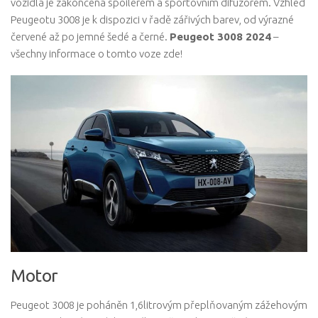
vozidla je zakončena spoilerem a sportovním difuzorem. Vzhled
Peugeotu 3008 je k dispozici v řadě zářivých barev, od výrazné
červené až po jemné šedé a černé.
Peugeot 3008 2024
–
všechny informace o tomto voze zde!
Motor
Peugeot 3008 je poháněn 1,6litrovým přeplňovaným zážehovým