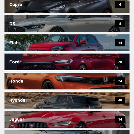
Cupra
6
DS
8
Fiat
14
Ford
20
Honda
24
Hyundai
40
Jaguar
14