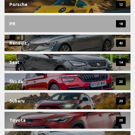
Porsche
12
PR
18
Renault
42
Seat
14
Škoda
22
Subaru
20
Toyota
20