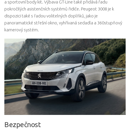
a sportovní body kit. Výbava GT-Line také přidává řadu
pokročilých asistenčních systémů řidiče. Peugeot 3008 je k
dispozici také s řadou volitelných doplňků, jako je
panoramatické střešní okno, vyhřívaná sedadla a 360stupňový
kamerový systém.
Bezpečnost