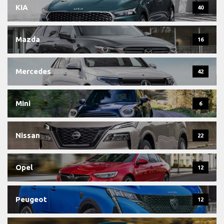
KIA
40
Mazda
16
Mercedes
42
Mini
6
Nissan
22
Opel
12
Peugeot
12