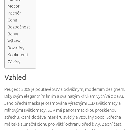
Motor
Interiér
Cena
Bezpečnost
Barvy
Výbava
Rozměry
Konkurenti
Závěry
Vzhled
Peugeot 3008 je poutavé SUV s odvážným, moderním designem.
Díky svým elegantním liniím a svalnatým křivkám vyčnívá z davu.
Jeho přední maska ​​je orámována výraznými LED světlomety a
mlhovými světlomety. SUV má panoramatickou prosklenou
střechu, která dodává interiéru světlý a vzdušný pocit. Střecha
má také sluneční clonu pro větší ochranu před živly. Zadní část