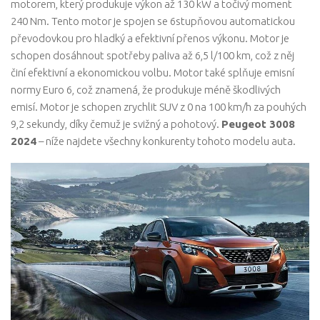
motorem, který produkuje výkon až 130 kW a točivý moment
240 Nm. Tento motor je spojen se 6stupňovou automatickou
převodovkou pro hladký a efektivní přenos výkonu. Motor je
schopen dosáhnout spotřeby paliva až 6,5 l/100 km, což z něj
činí efektivní a ekonomickou volbu. Motor také splňuje emisní
normy Euro 6, což znamená, že produkuje méně škodlivých
emisí. Motor je schopen zrychlit SUV z 0 na 100 km/h za pouhých
9,2 sekundy, díky čemuž je svižný a pohotový.
Peugeot 3008
2024
– níže najdete všechny konkurenty tohoto modelu auta.