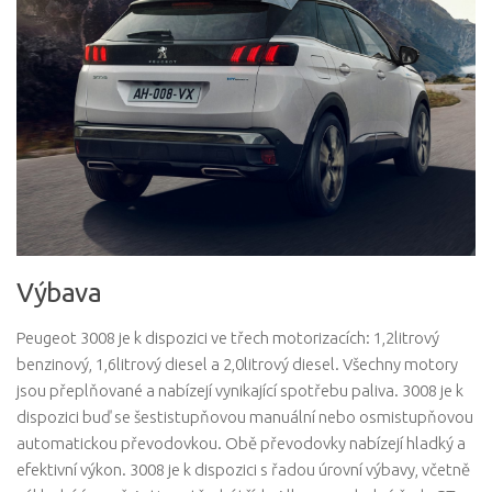
Výbava
Peugeot 3008 je k dispozici ve třech motorizacích: 1,2litrový
benzinový, 1,6litrový diesel a 2,0litrový diesel. Všechny motory
jsou přeplňované a nabízejí vynikající spotřebu paliva. 3008 je k
dispozici buď se šestistupňovou manuální nebo osmistupňovou
automatickou převodovkou. Obě převodovky nabízejí hladký a
efektivní výkon. 3008 je k dispozici s řadou úrovní výbavy, včetně