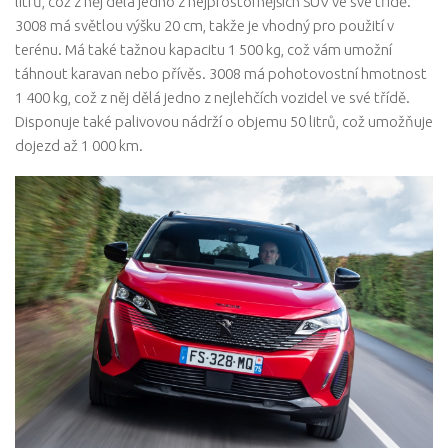
litrů, což z něj dělá jedno z nejprostornějších SUV ve své třídě.
3008 má světlou výšku 20 cm, takže je vhodný pro použití v
terénu. Má také tažnou kapacitu 1 500 kg, což vám umožní
táhnout karavan nebo přívěs. 3008 má pohotovostní hmotnost
1 400 kg, což z něj dělá jedno z nejlehčích vozidel ve své třídě.
Disponuje také palivovou nádrží o objemu 50 litrů, což umožňuje
dojezd až 1 000 km.