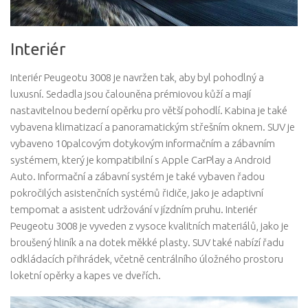
Interiér
Interiér Peugeotu 3008 je navržen tak, aby byl pohodlný a
luxusní. Sedadla jsou čalouněna prémiovou kůží a mají
nastavitelnou bederní opěrku pro větší pohodlí. Kabina je také
vybavena klimatizací a panoramatickým střešním oknem. SUV je
vybaveno 10palcovým dotykovým informačním a zábavním
systémem, který je kompatibilní s Apple CarPlay a Android
Auto. Informační a zábavní systém je také vybaven řadou
pokročilých asistenčních systémů řidiče, jako je adaptivní
tempomat a asistent udržování v jízdním pruhu. Interiér
Peugeotu 3008 je vyveden z vysoce kvalitních materiálů, jako je
broušený hliník a na dotek měkké plasty. SUV také nabízí řadu
odkládacích přihrádek, včetně centrálního úložného prostoru
loketní opěrky a kapes ve dveřích.