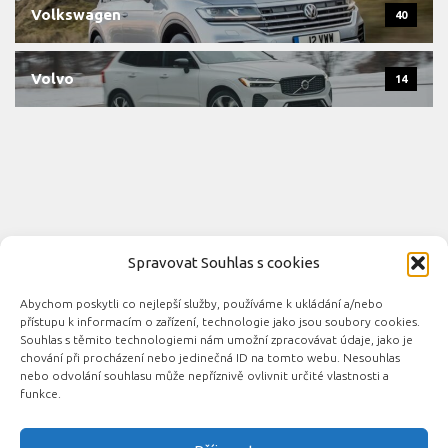
Volkswagen
40
Volvo
14
Spravovat Souhlas s cookies
Abychom poskytli co nejlepší služby, používáme k ukládání a/nebo
Novinky automobilového průmyslu © 2026. Všechna práva
přístupu k informacím o zařízení, technologie jako jsou soubory cookies.
vyhrazena.
Souhlas s těmito technologiemi nám umožní zpracovávat údaje, jako je
chování při procházení nebo jedinečná ID na tomto webu. Nesouhlas
Podporováno
- Designed with the
Hueman theme
nebo odvolání souhlasu může nepříznivě ovlivnit určité vlastnosti a
funkce.