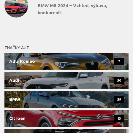
BMW M8 2024 – Vzhled, výbava,
konkurenti
ZNAČKY AUT
Alfa Romeo
7
Audi
50
BMW
59
Citroen
13