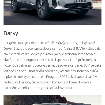
Barvy
Peugeot 3008 je k dispozici v řadě zářivých barev, od výrazné
červené až po decentní šedou a černou. Vzhled SUV je k dispozici
také v řadě metalických povrchů, jako je stříbrná, bronzová a
zlatá. Interiér Peugeotu 3008 je k dispozici v řadě prémiových
kožených čalounění, včetně černé, béžové a červené. SUV se také
vyznačuje řadou materiálů obložení, včetně broušeného hliníku
a plastů měkkých na dotek. Peugeot 3008 je k dispozici také v
řadě dvoubarevných barevných kombinací, které dodávají
exteriéru vozidla punc stylu a sofistikovanosti.