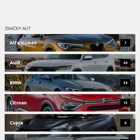
ZNAČKY AUT
Alfa Romeo
7
Audi
50
BMW
59
Citroen
13
Cupra
6