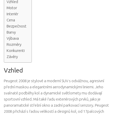
Vzhled
Motor
Interiér
Cena
Bezpečnost
Barvy
Výbava
Rozměry
Konkurenti
Závěry
Vzhled
Peugeot 2008 je stylové a moderní SUV s odvážnou, agresivní
přední maskou a elegantními aerodynamickými liniemi. Jeho
svalnaté podběhy kol a dynamické světlomety mu dodávají
sportovní vzhled. Má také řadu exteriérových prvků, jako je
panoramatické střešní okno a zadní parkovací senzory. Peugeot
2008 přichází s řadou velikostí a designů kol, od 17palcových