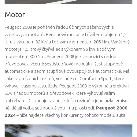
Motor
Peugeot 2008 je poháněn řadou účinných zážehových a
vznětových motorů. Benzinový motor je tříválec o objemu 1,2
litru s výkonem 82 kW a točivým momentem 205 Nm. Vznětový
motor je 1,5litrový čtyřválec s výkonem 96 kW a točivým
momentem 300 Nm. Peugeot 2008 je k dispozici s řadou
převodovek, včetně šestistupňové manuální, šestistupňové
automatické a sedmistupňové dvouspojkové automatické. Má
také řadu jízdních režimů, včetně Eco, Comfort a Sport, které
vyhovují vašemu stylu jízdy. Peugeot 2008 je výkonné a efektivní
SUV s řadou motorů a převodovek, které vyhovují vašim
potřebám. Disponuje řadou jízdních režimů a jeho nízké emise z
něj dělají volbu šetrnou k životnímu prostředí.
Peugeot 2008
2024
– níže najdete všechny konkurenty tohoto modelu auta.