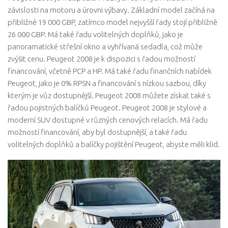
závislosti na motoru a úrovni výbavy. Základní model začíná na
přibližně 19 000 GBP, zatímco model nejvyšší řady stojí přibližně
26 000 GBP. Má také řadu volitelných doplňků, jako je
panoramatické střešní okno a vyhřívaná sedadla, což může
zvýšit cenu. Peugeot 2008 je k dispozici s řadou možností
financování, včetně PCP a HP. Má také řadu finančních nabídek
Peugeot, jako je 0% RPSN a financování s nízkou sazbou, díky
kterým je vůz dostupnější. Peugeot 2008 můžete získat také s
řadou pojistných balíčků Peugeot. Peugeot 2008 je stylové a
moderní SUV dostupné v různých cenových relacích. Má řadu
možností financování, aby byl dostupnější, a také řadu
volitelných doplňků a balíčky pojištění Peugeot, abyste měli klid.