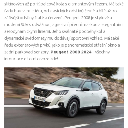
slitinových až po 19palcová kola s diamantovým řezem. Má také
řadu barev exteriéru, od klasických odstínů černé a bílé až po
zářivější odstíny žluté a červené. Peugeot 2008 je stylové a
moderní SUV s odvážnou, agresivní přední maskou a elegantními
aerodynamickými liniemi. Jeho svalnaté podběhy kol a
dynamické světlomety mu dodávají sportovní vzhled. Má také
řadu exteriérových prvků, jako je panoramatické střešní okno a
zadní parkovací senzory.
Peugeot 2008 2024
– všechny
informace o tomto voze zde!