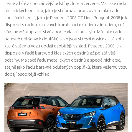
černé a bílé až po zářivější odstíny žluté a červené. Má také řadu
metalických odstínů, jako je stříbrná a bronzová, a také řadu
speciálních edicí, jako je Peugeot 2008 GT Line. Peugeot 2008 je k
dispozici s řadou barevných kombinací exteriéru a interiéru, což
vám umožní upravit si vůz podle vlastního stylu. Má také řadu
barevně odlišených doplňků, jako jsou střešní nosiče a litá kola,
které vašemu vozu dodají osobitější vzhled. Peugeot 2008 je k
dispozici v řadě barev, od klasických odstínů až po zářivější
odstíny. Má také řadu metalických odstínů a speciálních edic,
stejně jako řadu barevně odlišených doplňků, které vašemu vozu
dodají osobitější vzhled.