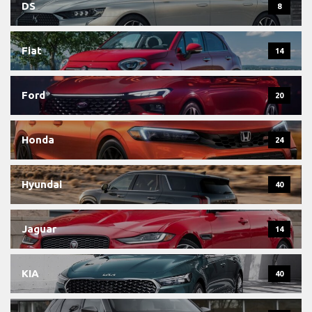
DS
8
Fiat
14
Ford
20
Honda
24
Hyundai
40
Jaguar
14
KIA
40