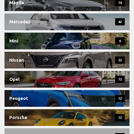
Mazda
16
Mercedes
42
Mini
6
Nissan
22
Opel
12
Peugeot
12
Porsche
12