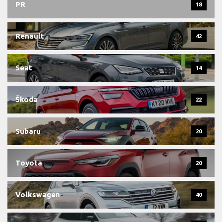
PR
18
Renault
42
Seat
14
Škoda
22
Subaru
20
Toyota
20
Volkswagen
40