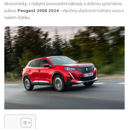
ekonomický, s nízkými provozními náklady a dobrou spotřebou
paliva.
Peugeot 2008 2024
– všechny vlastnosti tohoto vozu v
našem článku.