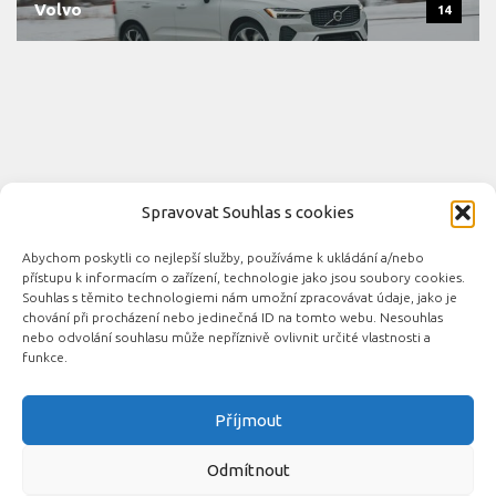
Volvo
14
Spravovat Souhlas s cookies
Abychom poskytli co nejlepší služby, používáme k ukládání a/nebo
Novinky automobilového průmyslu © 2026. Všechna práva
přístupu k informacím o zařízení, technologie jako jsou soubory cookies.
vyhrazena.
Souhlas s těmito technologiemi nám umožní zpracovávat údaje, jako je
chování při procházení nebo jedinečná ID na tomto webu. Nesouhlas
Podporováno
- Designed with the
Hueman theme
nebo odvolání souhlasu může nepříznivě ovlivnit určité vlastnosti a
funkce.
Příjmout
Související automobilové magazíny:
CarsMag.eu
|
inAuta24.cz
|
Auta.eu
|
DotekSlova.cz
|
CZIN.eu
|
Auto-
Odmítnout
moto