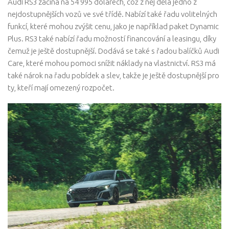
Audi RS3 začíná na 54 995 dolarech, což z něj dělá jedno z
nejdostupnějších vozů ve své třídě. Nabízí také řadu volitelných
funkcí, které mohou zvýšit cenu, jako je například paket Dynamic
Plus. RS3 také nabízí řadu možností financování a leasingu, díky
čemuž je ještě dostupnější. Dodává se také s řadou balíčků Audi
Care, které mohou pomoci snížit náklady na vlastnictví. RS3 má
také nárok na řadu pobídek a slev, takže je ještě dostupnější pro
ty, kteří mají omezený rozpočet.