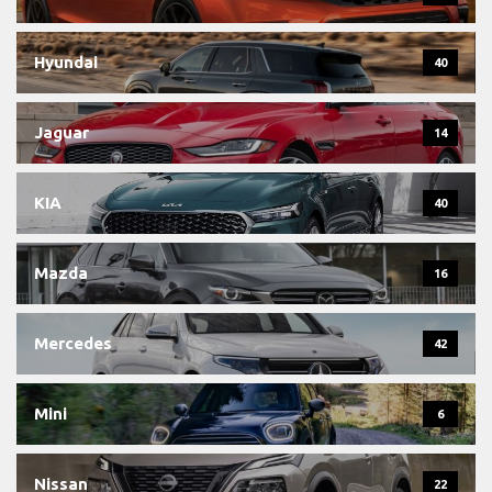
Hyundai
40
Jaguar
14
KIA
40
Mazda
16
Mercedes
42
Mini
6
Nissan
22