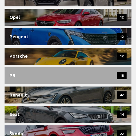
Opel
12
Peugeot
12
Porsche
12
PR
18
Renault
42
Seat
14
Škoda
22