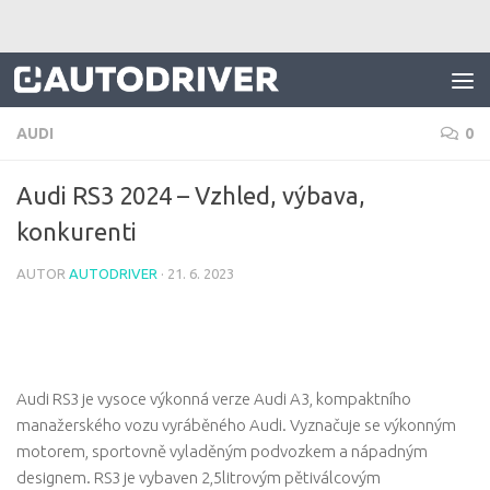
Skip to content
AUDI
0
Audi RS3 2024 – Vzhled, výbava,
konkurenti
AUTOR
AUTODRIVER
·
21. 6. 2023
Audi RS3 je vysoce výkonná verze Audi A3, kompaktního
manažerského vozu vyráběného Audi. Vyznačuje se výkonným
motorem, sportovně vyladěným podvozkem a nápadným
designem. RS3 je vybaven 2,5litrovým pětiválcovým