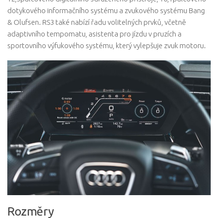
dotykového informačního systému a zvukového systému Bang
& Olufsen. RS3 také nabízí řadu volitelných prvků, včetně
adaptivního tempomatu, asistenta pro jízdu v pruzích a
sportovního výfukového systému, který vylepšuje zvuk motoru.
Rozměry