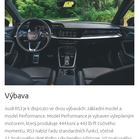
Výbava
Audi RS3 je k dispozici ve dvou výbavách: základní model a
model Performance. Model Performance je vybaven vylepšeným
motorem, který produkuje 444 koní a 443 lb-ft točivého
momentu. RS3 nabízí řadu standardních funkcí, včetně
12,3palcového digitálního sdruženého přístroje, 10,1palcového