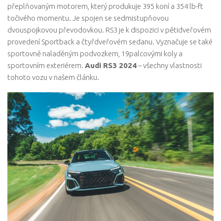
přeplňovaným motorem, který produkuje 395 koní a 354 lb-ft
točivého momentu. Je spojen se sedmistupňovou
dvouspojkovou převodovkou. RS3 je k dispozici v pětidveřovém
provedení Sportback a čtyřdveřovém sedanu. Vyznačuje se také
sportovně naladěným podvozkem, 19palcovými koly a
sportovním exteriérem.
Audi RS3 2024
– všechny vlastnosti
tohoto vozu v našem článku.