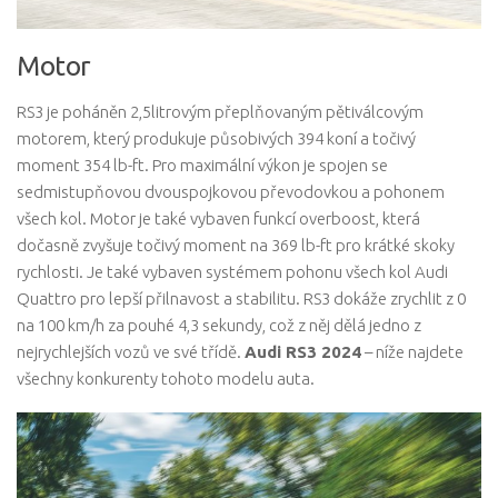
Motor
RS3 je poháněn 2,5litrovým přeplňovaným pětiválcovým
motorem, který produkuje působivých 394 koní a točivý
moment 354 lb-ft. Pro maximální výkon je spojen se
sedmistupňovou dvouspojkovou převodovkou a pohonem
všech kol. Motor je také vybaven funkcí overboost, která
dočasně zvyšuje točivý moment na 369 lb-ft pro krátké skoky
rychlosti. Je také vybaven systémem pohonu všech kol Audi
Quattro pro lepší přilnavost a stabilitu. RS3 dokáže zrychlit z 0
na 100 km/h za pouhé 4,3 sekundy, což z něj dělá jedno z
nejrychlejších vozů ve své třídě.
Audi RS3 2024
– níže najdete
všechny konkurenty tohoto modelu auta.