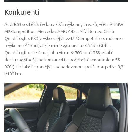
Konkurenti
Audi RS3 soutěží s řadou dalších výkonných vozů, včetně BMW
M2 Competition, Mercedes-AMG A45 a Alfa Romeo Giulia
Quadrifoglio. RS3 je výkonnější než M2 Competition s motorem
o výkonu 444 koní, ale je méně výkonná než A45 a Giulia
Quadrifoglio, které mají oba více než 500 koní. RS3 je také
dostupnější než jeho konkurenti, s počáteční cenou kolem 55
000 $. Je také úspornější, s odhadovanou spotřebou paliva 8,3
l/100 km.