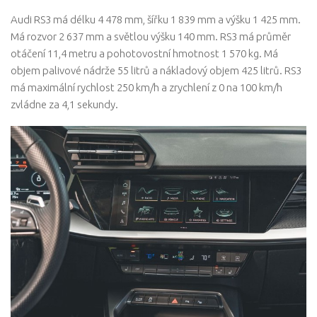
Audi RS3 má délku 4 478 mm, šířku 1 839 mm a výšku 1 425 mm.
Má rozvor 2 637 mm a světlou výšku 140 mm. RS3 má průměr
otáčení 11,4 metru a pohotovostní hmotnost 1 570 kg. Má
objem palivové nádrže 55 litrů a nákladový objem 425 litrů. RS3
má maximální rychlost 250 km/h a zrychlení z 0 na 100 km/h
zvládne za 4,1 sekundy.