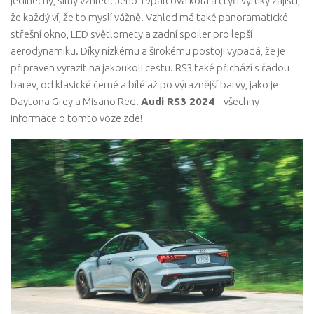
jedinečný, silný vzhled. Jeho 19palcová kola a čtyři výfuky zajistí,
že každý ví, že to myslí vážně. Vzhled má také panoramatické
střešní okno, LED světlomety a zadní spoiler pro lepší
aerodynamiku. Díky nízkému a širokému postoji vypadá, že je
připraven vyrazit na jakoukoli cestu. RS3 také přichází s řadou
barev, od klasické černé a bílé až po výraznější barvy, jako je
Daytona Grey a Misano Red.
Audi RS3 2024
– všechny
informace o tomto voze zde!