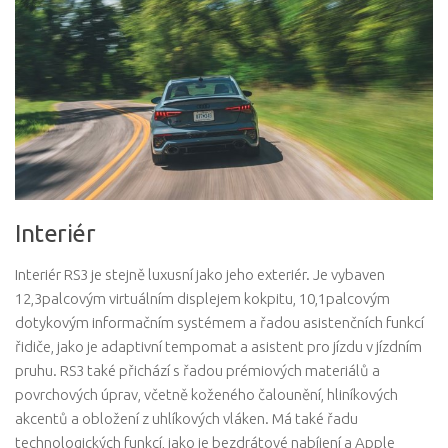
Interiér
Interiér RS3 je stejně luxusní jako jeho exteriér. Je vybaven
12,3palcovým virtuálním displejem kokpitu, 10,1palcovým
dotykovým informačním systémem a řadou asistenčních funkcí
řidiče, jako je adaptivní tempomat a asistent pro jízdu v jízdním
pruhu. RS3 také přichází s řadou prémiových materiálů a
povrchových úprav, včetně koženého čalounění, hliníkových
akcentů a obložení z uhlíkových vláken. Má také řadu
technologických funkcí, jako je bezdrátové nabíjení a Apple