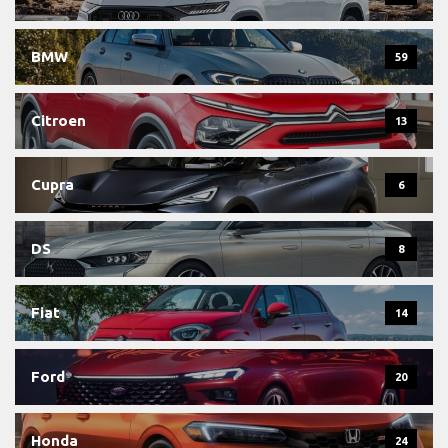
BMW
59
Citroen
13
Cupra
6
DS
8
Fiat
14
Ford
20
Honda
24