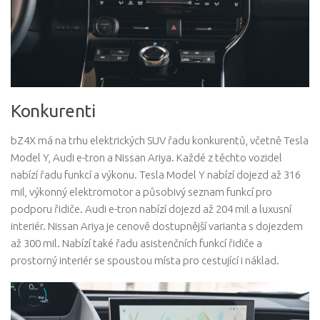
Konkurenti
bZ4X má na trhu elektrických SUV řadu konkurentů, včetně Tesla
Model Y, Audi e-tron a Nissan Ariya. Každé z těchto vozidel
nabízí řadu funkcí a výkonu. Tesla Model Y nabízí dojezd až 316
mil, výkonný elektromotor a působivý seznam funkcí pro
podporu řidiče. Audi e-tron nabízí dojezd až 204 mil a luxusní
interiér. Nissan Ariya je cenově dostupnější varianta s dojezdem
až 300 mil. Nabízí také řadu asistenčních funkcí řidiče a
prostorný interiér se spoustou místa pro cestující i náklad.