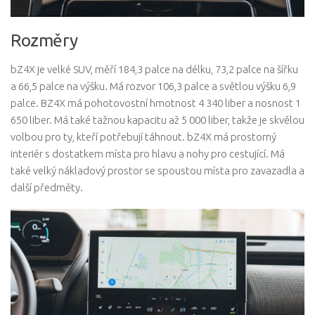
Rozměry
bZ4X je velké SUV, měří 184,3 palce na délku, 73,2 palce na šířku
a 66,5 palce na výšku. Má rozvor 106,3 palce a světlou výšku 6,9
palce. BZ4X má pohotovostní hmotnost 4 340 liber a nosnost 1
650 liber. Má také tažnou kapacitu až 5 000 liber, takže je skvělou
volbou pro ty, kteří potřebují táhnout. bZ4X má prostorný
interiér s dostatkem místa pro hlavu a nohy pro cestující. Má
také velký nákladový prostor se spoustou místa pro zavazadla a
další předměty.