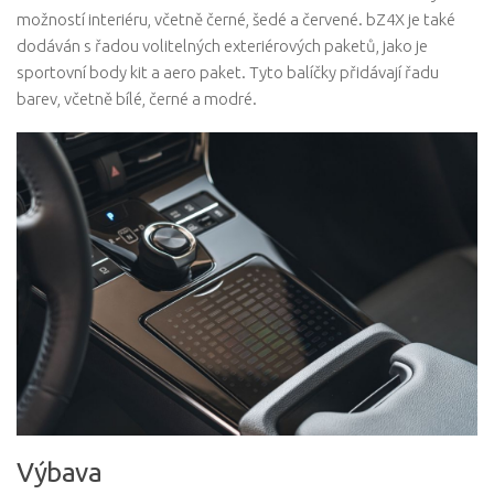
možností interiéru, včetně černé, šedé a červené. bZ4X je také
dodáván s řadou volitelných exteriérových paketů, jako je
sportovní body kit a aero paket. Tyto balíčky přidávají řadu
barev, včetně bílé, černé a modré.
Výbava