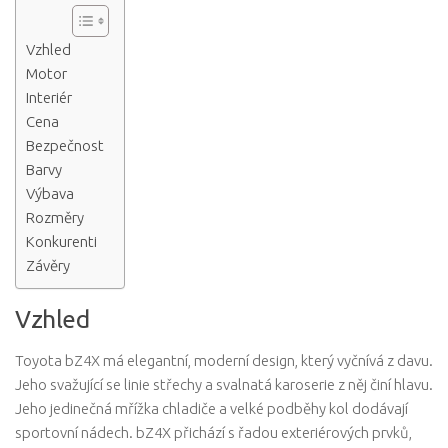
Vzhled
Motor
Interiér
Cena
Bezpečnost
Barvy
Výbava
Rozměry
Konkurenti
Závěry
Vzhled
Toyota bZ4X má elegantní, moderní design, který vyčnívá z davu.
Jeho svažující se linie střechy a svalnatá karoserie z něj činí hlavu.
Jeho jedinečná mřížka chladiče a velké podběhy kol dodávají
sportovní nádech. bZ4X přichází s řadou exteriérových prvků,