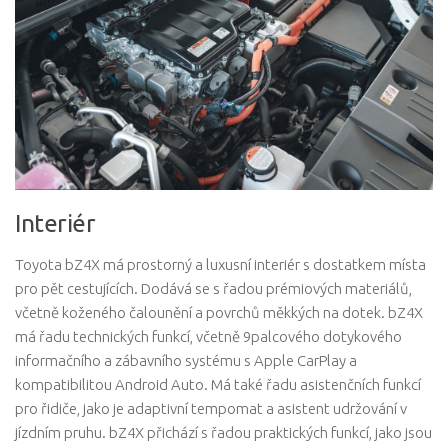
Interiér
Toyota bZ4X má prostorný a luxusní interiér s dostatkem místa
pro pět cestujících. Dodává se s řadou prémiových materiálů,
včetně koženého čalounění a povrchů měkkých na dotek. bZ4X
má řadu technických funkcí, včetně 9palcového dotykového
informačního a zábavního systému s Apple CarPlay a
kompatibilitou Android Auto. Má také řadu asistenčních funkcí
pro řidiče, jako je adaptivní tempomat a asistent udržování v
jízdním pruhu. bZ4X přichází s řadou praktických funkcí, jako jsou