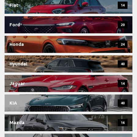
Fiat
14
Ford
20
Honda
24
Hyundai
40
Jaguar
14
KIA
40
Mazda
16