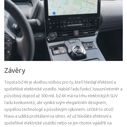
Závěry
Toyota bZ4X je skvělou volbou pro ty, kteří hledají efektivní a
spolehlivé elektrické vozidlo. Nabízí řadu funkcí, luxusní interiér a
působivý dojezd až 300 mil. bZ4X má na trhu elektrických SUV
řadu konkurentů, ale vyniká svým elegantním designem,
vyspělou technologií a působivým výkonem. Určitě to otočí
hlavu a udělá prohlášení na silnici. Ať už hledáte efektivní a
spolehlivé elektrické vozidlo nebo se jen chcete vyjádřit na