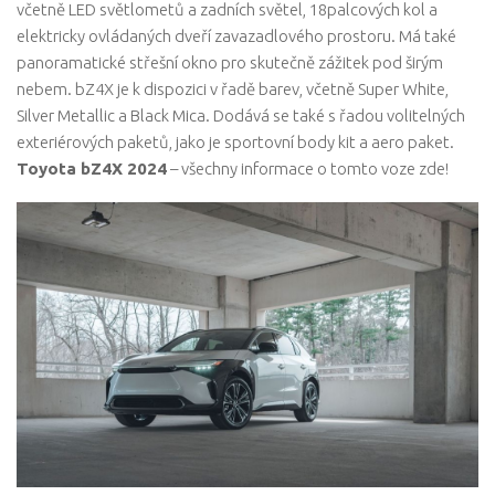
včetně LED světlometů a zadních světel, 18palcových kol a
elektricky ovládaných dveří zavazadlového prostoru. Má také
panoramatické střešní okno pro skutečně zážitek pod širým
nebem. bZ4X je k dispozici v řadě barev, včetně Super White,
Silver Metallic a Black Mica. Dodává se také s řadou volitelných
exteriérových paketů, jako je sportovní body kit a aero paket.
Toyota bZ4X 2024
– všechny informace o tomto voze zde!