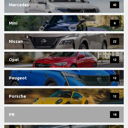
Mercedes
42
Mini
6
Nissan
22
Opel
12
Peugeot
12
Porsche
12
PR
18