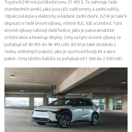
Toyota bZ4X má počáteční cenu 37 495 $. To zahrnuje řadu
standardních prvků, jako jsou LED světlomety a zadní světla,
18palcová kola a elektricky ovládané zadní dveře. bZ4X je také k
dispozici v řadě úrovní výbavy, včetně XLE, XSE a Limited. Tyto
úrovně výbavy nabízejí další funkce, jako je panoramatické
střešní okno a head-up displej. Ceny za tyto úrovně výbavy se
pohybují od 40 495 do 46 495 USD. BZ4X je také dodáván s
řadou volitelných paketů, jako je sportovní body kit a aero
paket. Ceny těchto balíčků se pohybují od 1 000 do 2 500 USD.