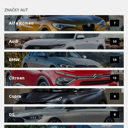
ZNAČKY AUT
Alfa Romeo
7
Audi
50
BMW
59
Citroen
13
Cupra
6
DS
8