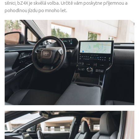
silnici, bZ4X je skvělá volba. Určitě vám poskytne příjemnou a
pohodlnou jízdu po mnoho let.