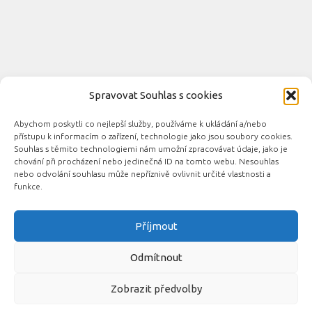
Spravovat Souhlas s cookies
Abychom poskytli co nejlepší služby, používáme k ukládání a/nebo
Novinky automobilového průmyslu © 2026. Všechna práva
přístupu k informacím o zařízení, technologie jako jsou soubory cookies.
vyhrazena.
Souhlas s těmito technologiemi nám umožní zpracovávat údaje, jako je
chování při procházení nebo jedinečná ID na tomto webu. Nesouhlas
Podporováno
- Designed with the
Hueman theme
nebo odvolání souhlasu může nepříznivě ovlivnit určité vlastnosti a
funkce.
Příjmout
Související automobilové magazíny:
CarsMag.eu
|
inAuta24.cz
|
Auta.eu
|
DotekSlova.cz
|
CZIN.eu
|
Auto-
Odmítnout
moto
Zobrazit předvolby