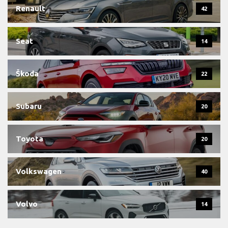
Renault
42
Seat
14
Škoda
22
Subaru
20
Toyota
20
Volkswagen
40
Volvo
14