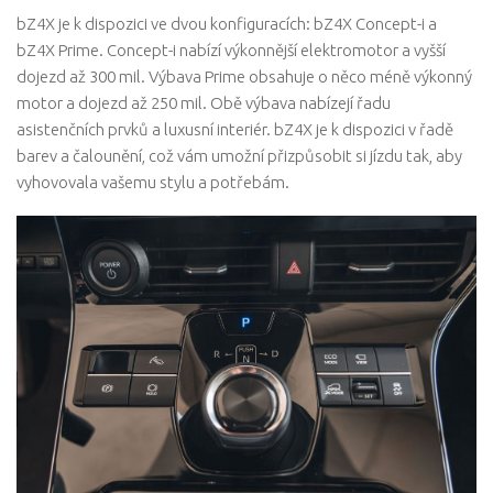
bZ4X je k dispozici ve dvou konfiguracích: bZ4X Concept-i a
bZ4X Prime. Concept-i nabízí výkonnější elektromotor a vyšší
dojezd až 300 mil. Výbava Prime obsahuje o něco méně výkonný
motor a dojezd až 250 mil. Obě výbava nabízejí řadu
asistenčních prvků a luxusní interiér. bZ4X je k dispozici v řadě
barev a čalounění, což vám umožní přizpůsobit si jízdu tak, aby
vyhovovala vašemu stylu a potřebám.