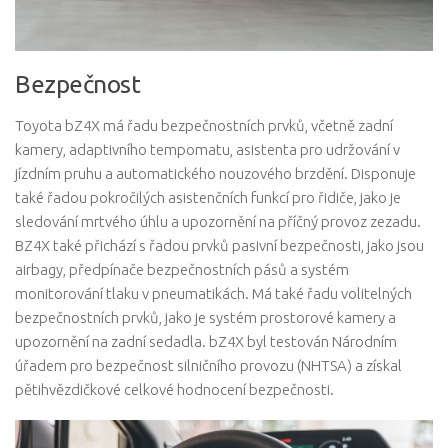
Bezpečnost
Toyota bZ4X má řadu bezpečnostních prvků, včetně zadní
kamery, adaptivního tempomatu, asistenta pro udržování v
jízdním pruhu a automatického nouzového brzdění. Disponuje
také řadou pokročilých asistenčních funkcí pro řidiče, jako je
sledování mrtvého úhlu a upozornění na příčný provoz zezadu.
BZ4X také přichází s řadou prvků pasivní bezpečnosti, jako jsou
airbagy, předpínače bezpečnostních pásů a systém
monitorování tlaku v pneumatikách. Má také řadu volitelných
bezpečnostních prvků, jako je systém prostorové kamery a
upozornění na zadní sedadla. bZ4X byl testován Národním
úřadem pro bezpečnost silničního provozu (NHTSA) a získal
pětihvězdičkové celkové hodnocení bezpečnosti.