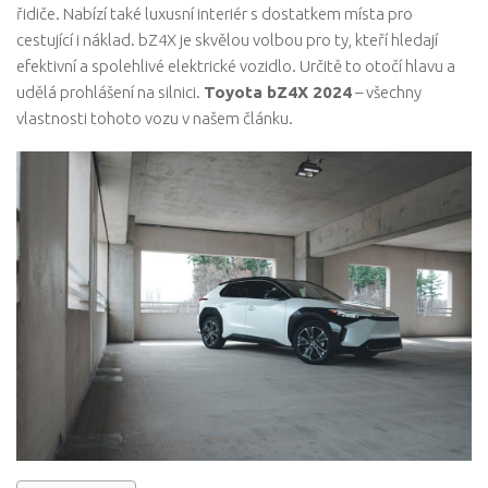
řidiče. Nabízí také luxusní interiér s dostatkem místa pro
cestující i náklad. bZ4X je skvělou volbou pro ty, kteří hledají
efektivní a spolehlivé elektrické vozidlo. Určitě to otočí hlavu a
udělá prohlášení na silnici.
Toyota bZ4X 2024
– všechny
vlastnosti tohoto vozu v našem článku.