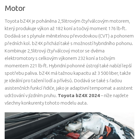
Motor
Toyota bZ4X je poháněna 2,5litrovým čtyřválcovým motorem,
který produkuje výkon až 182 koní a točivý moment 176 lb-ft.
Dodává se s plynule měnitelnou převodovkou (CVT) a pohonem
předních kol. bZ4X přichází také s možností hybridního pohonu.
Kombinuje 2,5litrový čtyřválcový motor se dvěma
elektromotory s celkovým výkonem 232 koní a točivým
momentem 221 lb-ft. Hybridní pohonné ústrojí také nabízí lepší
spotřebu paliva. bZ4X má tažnou kapacitu až 3 500 liber, takže
je ideální pro tažení lodí a přívěsů. Dodává se také s řadou
asistenčních funkcí řidiče, jako je adaptivní tempomat a asistent
udržování v jízdním pruhu.
Toyota bZ4X 2024
– níže najdete
všechny konkurenty tohoto modelu auta.