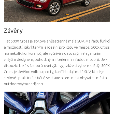
Závěry
Fiat 500X Cross je stylové a všestranné malé SUV. Má řadu funkcí
a možností, díky kterým je ideální pro jízdu ve městě. 500X Cross
má několik konkurentů, ale vyčnívá z davu svým elegantním
vnějším designem, pohodlným interiérem a řadou motorů. Je k
dispozici také s řadou úrovní výbavy, takže si vybere každý. 500X
Cross je skvělou volbou pro ty, kteří hledají malé SUV, které je
stylové i praktické. Určitě se stane hitem mezi obyvateli města i
outdoorovými nadšenci.