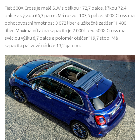
Fiat 500X Cross je malé SUV s délkou 172,7 palce, šířkou 72,4
palce a výškou 66,3 palce. Má rozvor 103,5 palce. 500X Cross má
pohotovostní hmotnost 3 072 liber a užitečné zatížení 1 400
liber. Maximální tažná kapacita je 2 000 liber. 500X Cross má
světlou výšku 6,7 palce a poloměr otáčení 19,7 stop. Má
kapacitu palivové nádrže 13,2 galonu.