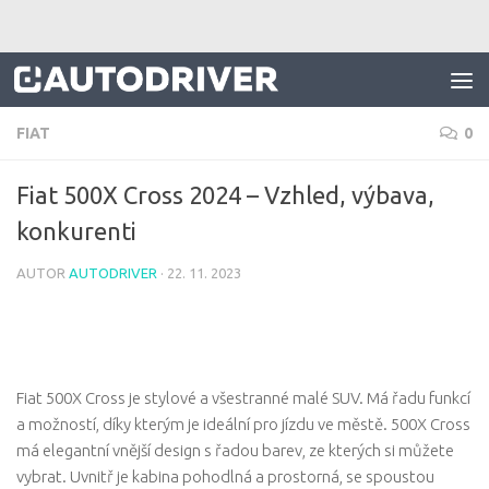
Skip to content
FIAT
0
Fiat 500X Cross 2024 – Vzhled, výbava,
konkurenti
AUTOR
AUTODRIVER
·
22. 11. 2023
Fiat 500X Cross je stylové a všestranné malé SUV. Má řadu funkcí
a možností, díky kterým je ideální pro jízdu ve městě. 500X Cross
má elegantní vnější design s řadou barev, ze kterých si můžete
vybrat. Uvnitř je kabina pohodlná a prostorná, se spoustou