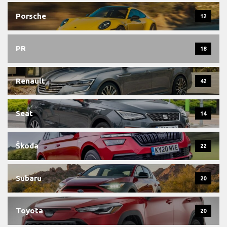
Porsche
12
PR
18
Renault
42
Seat
14
Škoda
22
Subaru
20
Toyota
20