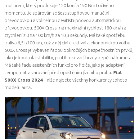
motorem, který produkuje 120 koní a 190 Nm točivého
momentu. Je spárován se šestistupňovou manuální
převodovkou a volitelnou devítistupňovou automatickou
převodovkou. 500X Cross má maximální rychlost 180 km/h a
zrychlení z 0 na 100 km/h za 10,3 sekundy. Má také spotřebu
paliva 6,5 ​​l/100 km, což z něj činí efektivní a ekonomickou volbu.
500X Cross je vybaven řadou pokročilých bezpečnostních prvků,
jako je kontrola stability, protiblokovací brzdy a zpětná kamera.
Má také řadu asistenčních funkcí pro řidiče, jako je adaptivní
tempomat a varování před opuštěním jízdního pruhu.
Fiat
500X Cross 2024
– níže najdete všechny konkurenty tohoto
modelu auta.