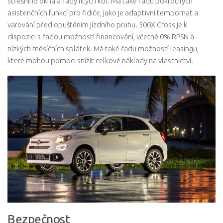
střešního okna a řady litých kol. Má také řadu pokročilých
asistenčních funkcí pro řidiče, jako je adaptivní tempomat a
varování před opuštěním jízdního pruhu. 500X Cross je k
dispozici s řadou možností financování, včetně 0% RPSN a
nízkých měsíčních splátek. Má také řadu možností leasingu,
které mohou pomoci snížit celkové náklady na vlastnictví.
Bezpečnost