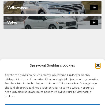
Volkswagen
40
Volvo
14
Spravovat Souhlas s cookies
Abychom poskytli co nejlepší služby, používáme k ukládání a/nebo
Novinky automobilového průmyslu © 2026. Všechna práva
přístupu k informacím o zařízení, technologie jako jsou soubory cookies.
vyhrazena.
Souhlas s těmito technologiemi nám umožní zpracovávat údaje, jako je
chování při procházení nebo jedinečná ID na tomto webu. Nesouhlas
Podporováno
- Designed with the
Hueman theme
nebo odvolání souhlasu může nepříznivě ovlivnit určité vlastnosti a
funkce.