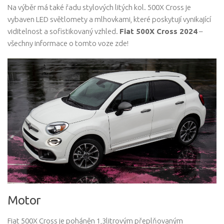
Na výběr má také řadu stylových litých kol. 500X Cross je
vybaven LED světlomety a mlhovkami, které poskytují vynikající
viditelnost a sofistikovaný vzhled.
Fiat 500X Cross 2024
–
všechny informace o tomto voze zde!
Motor
Fiat 500X Cross je poháněn 1,3litrovým přeplňovaným