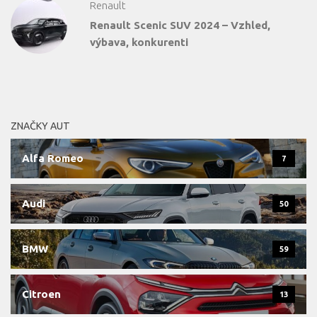
Renault
Renault Scenic SUV 2024 – Vzhled,
výbava, konkurenti
ZNAČKY AUT
Alfa Romeo
7
Audi
50
BMW
59
Citroen
13