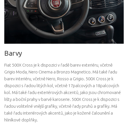
Barvy
Fiat 500X Cross je k dispozici v řadě barev exteriéru, včetně
Grigio Moda, Nero Cinema a Bronzo Magnetico. Má také řadu
barev interiéru, včetně Nero, Rosso a Grigio. 500X Cross je k
dispozici s řadou litých kol, včetně 17palcových a 18palcových
kol. Má také řadu exteriérových akcentů, jako jsou chromované
lišty a boční prahy v barvě karoserie. 500X Cross je k dispozici s
řadou volitelné vnější grafiky, včetně řady pruhů a grafiky. Má
také řadu interiérových akcentů, jako je kožené čalounění a
hliníkové doplňky.