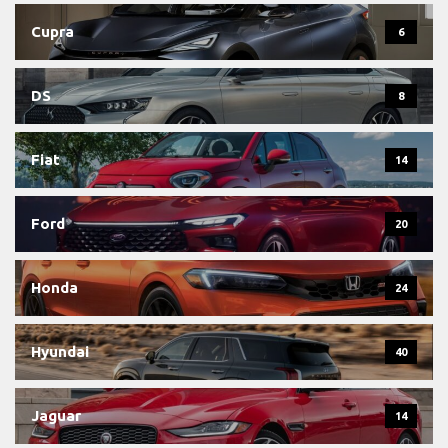
Cupra
6
DS
8
Fiat
14
Ford
20
Honda
24
Hyundai
40
Jaguar
14