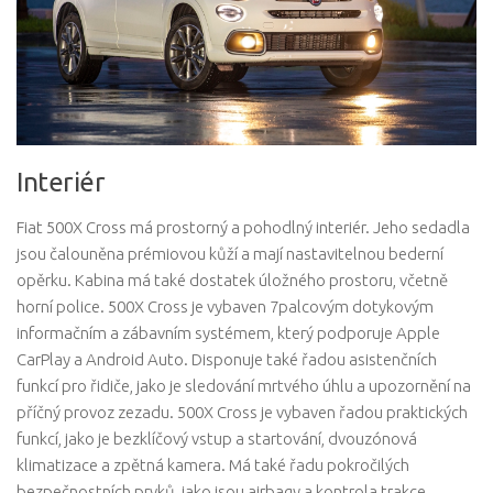
Interiér
Fiat 500X Cross má prostorný a pohodlný interiér. Jeho sedadla
jsou čalouněna prémiovou kůží a mají nastavitelnou bederní
opěrku. Kabina má také dostatek úložného prostoru, včetně
horní police. 500X Cross je vybaven 7palcovým dotykovým
informačním a zábavním systémem, který podporuje Apple
CarPlay a Android Auto. Disponuje také řadou asistenčních
funkcí pro řidiče, jako je sledování mrtvého úhlu a upozornění na
příčný provoz zezadu. 500X Cross je vybaven řadou praktických
funkcí, jako je bezklíčový vstup a startování, dvouzónová
klimatizace a zpětná kamera. Má také řadu pokročilých
bezpečnostních prvků, jako jsou airbagy a kontrola trakce.