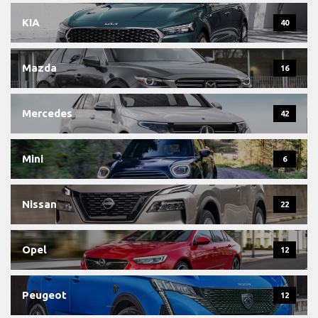
KIA
40
Mazda
16
Mercedes
42
Mini
6
Nissan
22
Opel
12
Peugeot
12