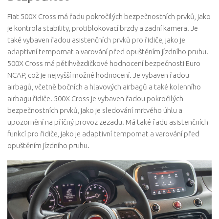
Fiat 500X Cross má řadu pokročilých bezpečnostních prvků, jako
je kontrola stability, protiblokovací brzdy a zadní kamera. Je
také vybaven řadou asistenčních prvků pro řidiče, jako je
adaptivní tempomat a varování před opuštěním jízdního pruhu.
500X Cross má pětihvězdičkové hodnocení bezpečnosti Euro
NCAP, což je nejvyšší možné hodnocení. Je vybaven řadou
airbagů, včetně bočních a hlavových airbagů a také kolenního
airbagu řidiče. 500X Cross je vybaven řadou pokročilých
bezpečnostních prvků, jako je sledování mrtvého úhlu a
upozornění na příčný provoz zezadu. Má také řadu asistenčních
funkcí pro řidiče, jako je adaptivní tempomat a varování před
opuštěním jízdního pruhu.