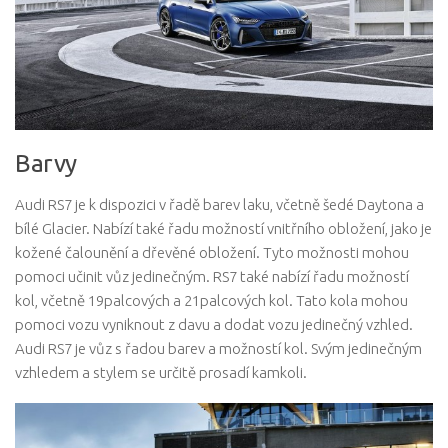
Barvy
Audi RS7 je k dispozici v řadě barev laku, včetně šedé Daytona a
bílé Glacier. Nabízí také řadu možností vnitřního obložení, jako je
kožené čalounění a dřevěné obložení. Tyto možnosti mohou
pomoci učinit vůz jedinečným. RS7 také nabízí řadu možností
kol, včetně 19palcových a 21palcových kol. Tato kola mohou
pomoci vozu vyniknout z davu a dodat vozu jedinečný vzhled.
Audi RS7 je vůz s řadou barev a možností kol. Svým jedinečným
vzhledem a stylem se určitě prosadí kamkoli.