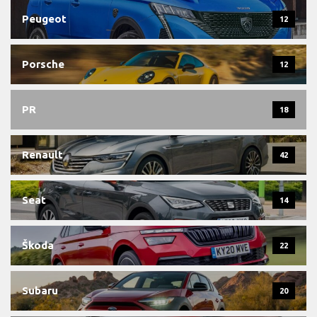
Peugeot
12
Porsche
12
PR
18
Renault
42
Seat
14
Škoda
22
Subaru
20