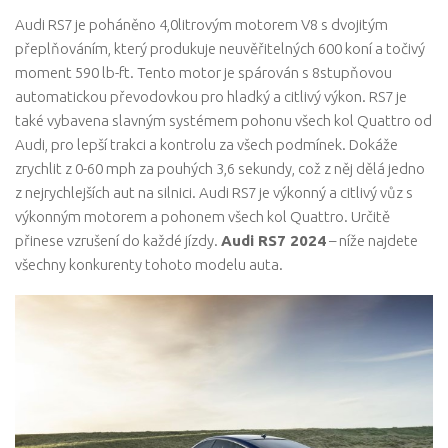
Audi RS7 je poháněno 4,0litrovým motorem V8 s dvojitým
přeplňováním, který produkuje neuvěřitelných 600 koní a točivý
moment 590 lb-ft. Tento motor je spárován s 8stupňovou
automatickou převodovkou pro hladký a citlivý výkon. RS7 je
také vybavena slavným systémem pohonu všech kol Quattro od
Audi, pro lepší trakci a kontrolu za všech podmínek. Dokáže
zrychlit z 0-60 mph za pouhých 3,6 sekundy, což z něj dělá jedno
z nejrychlejších aut na silnici. Audi RS7 je výkonný a citlivý vůz s
výkonným motorem a pohonem všech kol Quattro. Určitě
přinese vzrušení do každé jízdy.
Audi RS7 2024
– níže najdete
všechny konkurenty tohoto modelu auta.