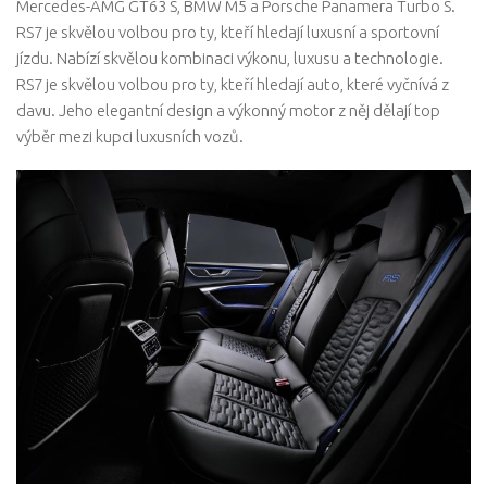
Mercedes-AMG GT63 S, BMW M5 a Porsche Panamera Turbo S.
RS7 je skvělou volbou pro ty, kteří hledají luxusní a sportovní
jízdu. Nabízí skvělou kombinaci výkonu, luxusu a technologie.
RS7 je skvělou volbou pro ty, kteří hledají auto, které vyčnívá z
davu. Jeho elegantní design a výkonný motor z něj dělají top
výběr mezi kupci luxusních vozů.