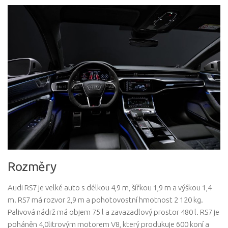
Rozměry
Audi RS7 je velké auto s délkou 4,9 m, šířkou 1,9 m a výškou 1,4
m. RS7 má rozvor 2,9 m a pohotovostní hmotnost 2 120 kg.
Palivová nádrž má objem 75 l a zavazadlový prostor 480 l. RS7 je
poháněn 4,0litrovým motorem V8, který produkuje 600 koní a