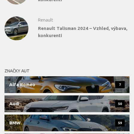
Renault
Renault Talisman 2024 – Vzhled, výbava,
konkurenti
ZNAČKY AUT
Alfa Romeo
7
Audi
50
BMW
59