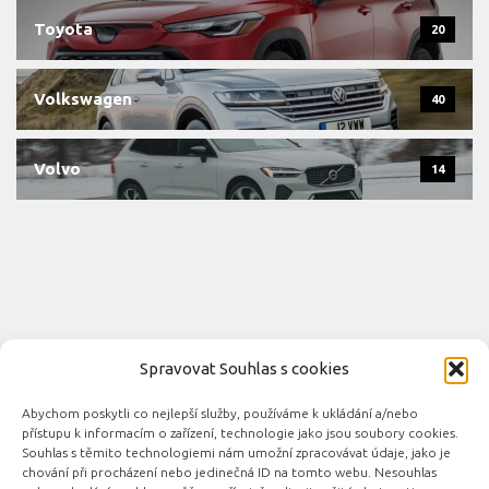
Toyota
20
Volkswagen
40
Volvo
14
Spravovat Souhlas s cookies
Abychom poskytli co nejlepší služby, používáme k ukládání a/nebo
Novinky automobilového průmyslu © 2026. Všechna práva
přístupu k informacím o zařízení, technologie jako jsou soubory cookies.
vyhrazena.
Souhlas s těmito technologiemi nám umožní zpracovávat údaje, jako je
chování při procházení nebo jedinečná ID na tomto webu. Nesouhlas
Podporováno
- Designed with the
Hueman theme