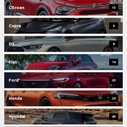
Citroen
13
Cupra
6
DS
8
Fiat
14
Ford
20
Honda
24
Hyundai
40