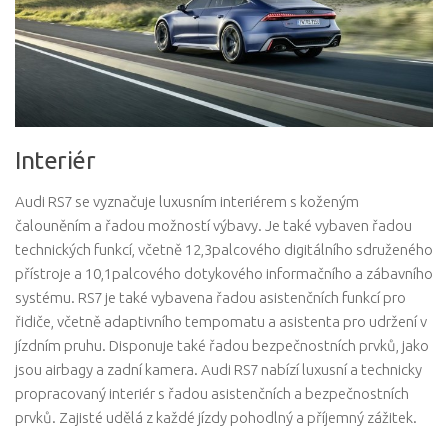
Interiér
Audi RS7 se vyznačuje luxusním interiérem s koženým
čalouněním a řadou možností výbavy. Je také vybaven řadou
technických funkcí, včetně 12,3palcového digitálního sdruženého
přístroje a 10,1palcového dotykového informačního a zábavního
systému. RS7 je také vybavena řadou asistenčních funkcí pro
řidiče, včetně adaptivního tempomatu a asistenta pro udržení v
jízdním pruhu. Disponuje také řadou bezpečnostních prvků, jako
jsou airbagy a zadní kamera. Audi RS7 nabízí luxusní a technicky
propracovaný interiér s řadou asistenčních a bezpečnostních
prvků. Zajisté udělá z každé jízdy pohodlný a příjemný zážitek.