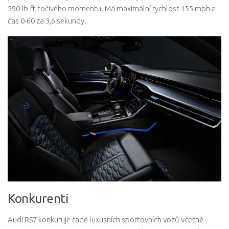
590 lb-ft točivého momentu. Má maximální rychlost 155 mph a
čas 0-60 za 3,6 sekundy.
Konkurenti
Audi RS7 konkuruje řadě luxusních sportovních vozů včetně