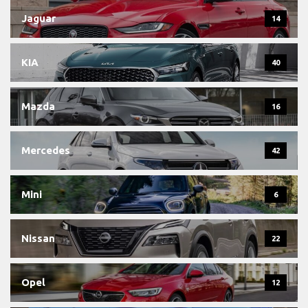
Jaguar
14
KIA
40
Mazda
16
Mercedes
42
Mini
6
Nissan
22
Opel
12