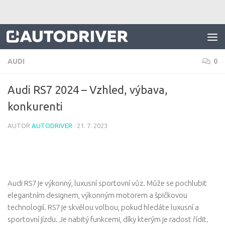
Skip to content
AUDI
0
Audi RS7 2024 – Vzhled, výbava,
konkurenti
AUTOR
AUTODRIVER
·
21. 7. 2023
Audi RS7 je výkonný, luxusní sportovní vůz. Může se pochlubit
elegantním designem, výkonným motorem a špičkovou
technologií. RS7 je skvělou volbou, pokud hledáte luxusní a
sportovní jízdu. Je nabitý funkcemi, díky kterým je radost řídit.