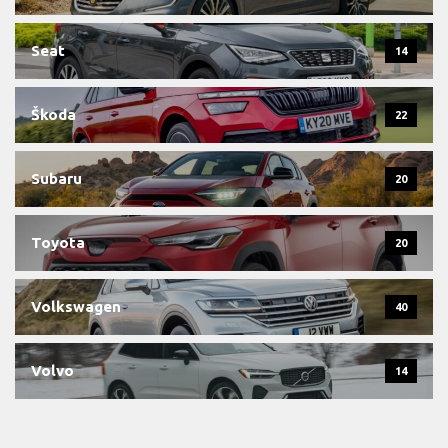
Seat
14
Škoda
22
Subaru
20
Toyota
20
Volkswagen
40
Volvo
14