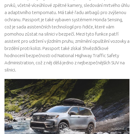
prvků, včetně víceúhlové zpětné kamery, sledování mrtvého úhlu
a adaptivního tempomatu. Má také řadu airbagů pro zvýšenou
ochranu. Passport je také vybaven systémem Honda Sensing,
což je sada asistenčních technologií pro řidiče, které vám
pomohou zůstat na silnici v bezpečí. Mezi tyto funkce patří
asistent pro udržení v jízdním pruhu, zmírnění opuštění vozovky a
brzdění proti kolizi. Passport také získal 5hvězdičkové
hodnocení bezpečnosti od National Highway Traffic Safety
Administration, což z něj dělá jedno z nejbezpečnějších SUV na
silnici.