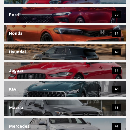
Ford
20
Honda
24
Hyundai
40
Jaguar
14
KIA
40
Mazda
16
Mercedes
42