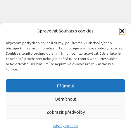
Spravovat Souhlas s cookies
Abychom poskytli co nejlepší služby, používáme k ukládání a/nebo
Novinky automobilového průmyslu © 2026. Všechna práva
přístupu k informacím o zařízení, technologie jako jsou soubory cookies.
vyhrazena.
Souhlas s těmito technologiemi nám umožní zpracovávat údaje, jako je
chování při procházení nebo jedinečná ID na tomto webu. Nesouhlas
Podporováno
- Designed with the
Hueman theme
nebo odvolání souhlasu může nepříznivě ovlivnit určité vlastnosti a
funkce.
Příjmout
Související automobilové magazíny:
CarsMag.eu
|
inAuta24.cz
|
Auta.eu
|
DotekSlova.cz
|
CZIN.eu
|
Auto-
Odmítnout
moto
Zobrazit předvolby
Zásady cookies