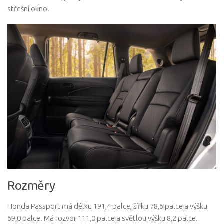
střešní okno.
Rozměry
Honda Passport má délku 191,4 palce, šířku 78,6 palce a výšku
69,0 palce. Má rozvor 111,0 palce a světlou výšku 8,2 palce.