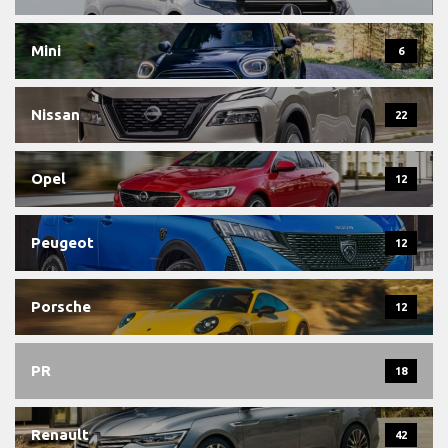
Mini
6
Nissan
22
Opel
12
Peugeot
12
Porsche
12
PR
18
Renault
42