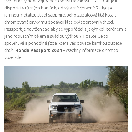
světlomety dodávají nádech sofistikovanosti. Passport je k
dispozici v různých barvách, od výrazné červené Rallye po
jemnou metalízu Steel Sapphire. Jeho 20palcová litá kola a
chromované prvky mu dodávají klasický sportovní vzhled.
Passport je navržen tak, aby se vypořádal s jakýmkoli terénem, ​​s
jeho robustním tělem a světlou výškou 9,1 palce. Je to
spolehlivá a pohodlná jízda, která vás doveze kamkoli budete
chtít.
Honda Passport 2024
– všechny informace o tomto
voze zde!