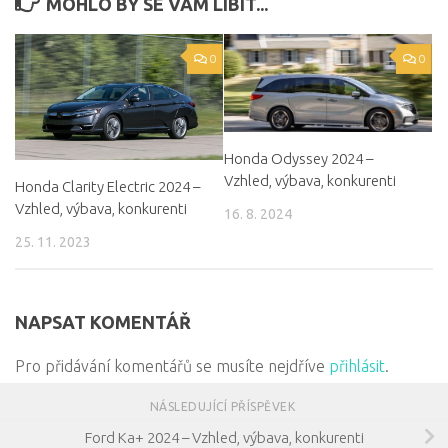
MOHLO BY SE VÁM LÍBIT...
0
0
Honda Odyssey 2024 –
Vzhled, výbava, konkurenti
Honda Clarity Electric 2024 –
Vzhled, výbava, konkurenti
16. 8. 2024
25. 11. 2023
NAPSAT KOMENTÁŘ
Pro přidávání komentářů se musíte nejdříve
přihlásit
.
NÁSLEDUJÍCÍ PŘÍSPĚVEK
Ford Ka+ 2024 – Vzhled, výbava, konkurenti