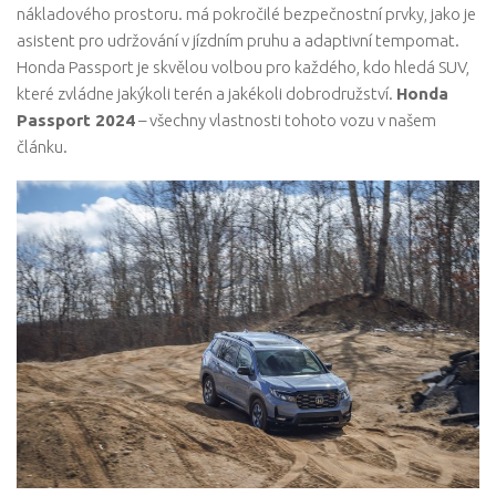
nákladového prostoru. má pokročilé bezpečnostní prvky, jako je
asistent pro udržování v jízdním pruhu a adaptivní tempomat.
Honda Passport je skvělou volbou pro každého, kdo hledá SUV,
které zvládne jakýkoli terén a jakékoli dobrodružství.
Honda
Passport 2024
– všechny vlastnosti tohoto vozu v našem
článku.