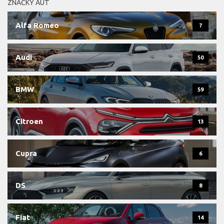
ZNAČKY AUT
Alfa Romeo
7
Audi
50
BMW
59
Citroen
13
Cupra
6
DS
8
Fiat
14