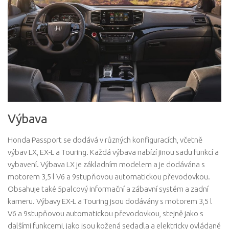
Výbava
Honda Passport se dodává v různých konfiguracích, včetně
výbav LX, EX-L a Touring. Každá výbava nabízí jinou sadu funkcí a
vybavení. Výbava LX je základním modelem a je dodávána s
motorem 3,5 l V6 a 9stupňovou automatickou převodovkou.
Obsahuje také 5palcový informační a zábavní systém a zadní
kameru. Výbavy EX-L a Touring jsou dodávány s motorem 3,5 l
V6 a 9stupňovou automatickou převodovkou, stejně jako s
dalšími funkcemi, jako jsou kožená sedadla a elektricky ovládané