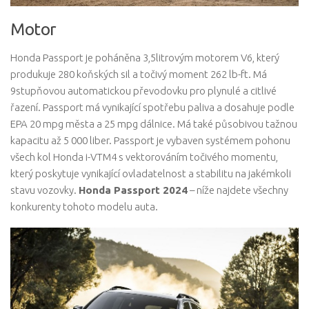
Motor
Honda Passport je poháněna 3,5litrovým motorem V6, který
produkuje 280 koňských sil a točivý moment 262 lb-ft. Má
9stupňovou automatickou převodovku pro plynulé a citlivé
řazení. Passport má vynikající spotřebu paliva a dosahuje podle
EPA 20 mpg města a 25 mpg dálnice. Má také působivou tažnou
kapacitu až 5 000 liber. Passport je vybaven systémem pohonu
všech kol Honda i-VTM4 s vektorováním točivého momentu,
který poskytuje vynikající ovladatelnost a stabilitu na jakémkoli
stavu vozovky.
Honda Passport 2024
– níže najdete všechny
konkurenty tohoto modelu auta.