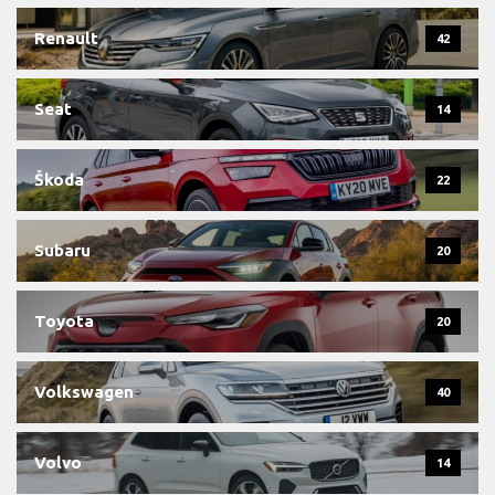
Renault
42
Seat
14
Škoda
22
Subaru
20
Toyota
20
Volkswagen
40
Volvo
14