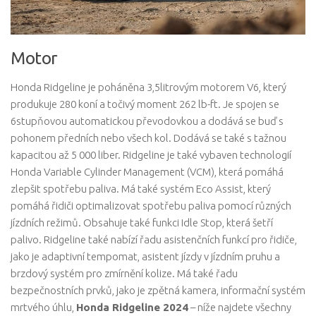
Motor
Honda Ridgeline je poháněna 3,5litrovým motorem V6, který
produkuje 280 koní a točivý moment 262 lb-ft. Je spojen se
6stupňovou automatickou převodovkou a dodává se buď s
pohonem předních nebo všech kol. Dodává se také s tažnou
kapacitou až 5 000 liber. Ridgeline je také vybaven technologií
Honda Variable Cylinder Management (VCM), která pomáhá
zlepšit spotřebu paliva. Má také systém Eco Assist, který
pomáhá řidiči optimalizovat spotřebu paliva pomocí různých
jízdních režimů. Obsahuje také funkci Idle Stop, která šetří
palivo. Ridgeline také nabízí řadu asistenčních funkcí pro řidiče,
jako je adaptivní tempomat, asistent jízdy v jízdním pruhu a
brzdový systém pro zmírnění kolize. Má také řadu
bezpečnostních prvků, jako je zpětná kamera, informační systém
mrtvého úhlu,
Honda Ridgeline 2024
– níže najdete všechny