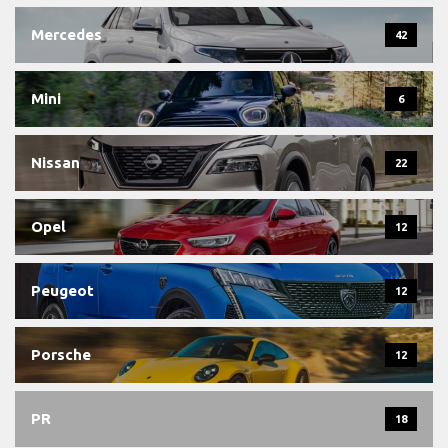
Mercedes
42
Mini
6
Nissan
22
Opel
12
Peugeot
12
Porsche
12
PR
18