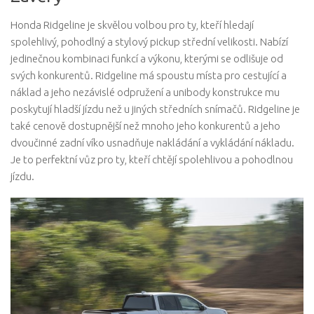
Honda Ridgeline je skvělou volbou pro ty, kteří hledají
spolehlivý, pohodlný a stylový pickup střední velikosti. Nabízí
jedinečnou kombinaci funkcí a výkonu, kterými se odlišuje od
svých konkurentů. Ridgeline má spoustu místa pro cestující a
náklad a jeho nezávislé odpružení a unibody konstrukce mu
poskytují hladší jízdu než u jiných středních snímačů. Ridgeline je
také cenově dostupnější než mnoho jeho konkurentů a jeho
dvoučinné zadní víko usnadňuje nakládání a vykládání nákladu.
Je to perfektní vůz pro ty, kteří chtějí spolehlivou a pohodlnou
jízdu.