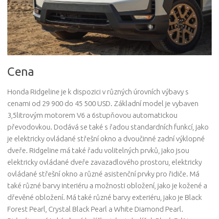
Cena
Honda Ridgeline je k dispozici v různých úrovních výbavy s
cenami od 29 900 do 45 500 USD. Základní model je vybaven
3,5litrovým motorem V6 a 6stupňovou automatickou
převodovkou. Dodává se také s řadou standardních funkcí, jako
je elektricky ovládané střešní okno a dvoučinné zadní výklopné
dveře. Ridgeline má také řadu volitelných prvků, jako jsou
elektricky ovládané dveře zavazadlového prostoru, elektricky
ovládané střešní okno a různé asistenční prvky pro řidiče. Má
také různé barvy interiéru a možnosti obložení, jako je kožené a
dřevěné obložení. Má také různé barvy exteriéru, jako je Black
Forest Pearl, Crystal Black Pearl a White Diamond Pearl.