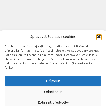
Spravovat Souhlas s cookies
Abychom poskytli co nejlepší služby, používáme k ukládání a/nebo
Novinky automobilového průmyslu © 2026. Všechna práva
přístupu k informacím o zařízení, technologie jako jsou soubory cookies.
vyhrazena.
Souhlas s těmito technologiemi nám umožní zpracovávat údaje, jako je
chování při procházení nebo jedinečná ID na tomto webu. Nesouhlas
Podporováno
- Designed with the
Hueman theme
nebo odvolání souhlasu může nepříznivě ovlivnit určité vlastnosti a
funkce.
Příjmout
Související automobilové magazíny:
CarsMag.eu
|
inAuta24.cz
|
Auta.eu
|
DotekSlova.cz
|
CZIN.eu
|
Auto-
Odmítnout
moto
Zobrazit předvolby