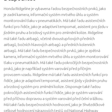
Honda Ridgeline je vybavena řadou bezpečnostních prvků, jako
je zadní kamera, informační systém mrtvého úhlu a systém
monitorování tlaku v pneumatikách. Má také řadu asistenčních
funkcí pro řidiče, jako je adaptivní tempomat, asistent pro jízdu v
jízdním pruhu a brzdový systém pro zmírnění kolize. Ridgeline
má také řadu airbagů, včetně dvoustupňových předních
airbagů, bočních hlavových airbagů a předních kolenních
airbagů. Má také řadu bezpečnostních prvků, jako je zpětná
kamera, informační systém mrtvého úhlu a systém monitorování
tlaku v pneumatikách. Má také řadu pokročilých bezpečnostních
prvků, jako je například systém varování před příčným
provozem vzadu. Ridgeline má také řadu asistenčních funkcí pro
řidiče, jako je adaptivní tempomat, asistent jízdy v jízdním pruhu
a brzdový systém pro zmírnění kolize. Disponuje také řadou
pokročilých asistenčních funkcí řidiče, jako je systém varování
před příčnou dopravou a systém varování před čelní srážkou.
Má také řadu bezpečnostních hodnocení, jako je 5hvězdičkové
celkové hodnocení nárazových testů od National Highway