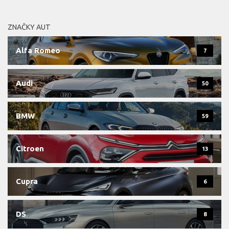
ZNAČKY AUT
Alfa Romeo
7
Audi
50
BMW
59
Citroen
13
Cupra
6
DS
8