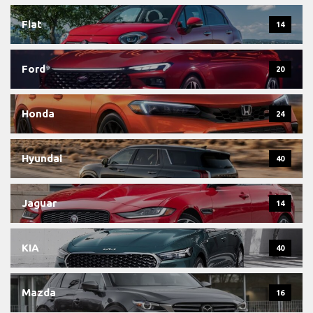
Fiat
14
Ford
20
Honda
24
Hyundai
40
Jaguar
14
KIA
40
Mazda
16