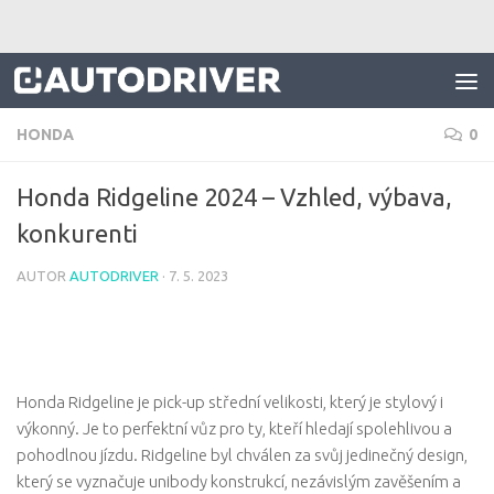
Skip to content
HONDA
0
Honda Ridgeline 2024 – Vzhled, výbava,
konkurenti
AUTOR
AUTODRIVER
·
7. 5. 2023
Honda Ridgeline je pick-up střední velikosti, který je stylový i
výkonný. Je to perfektní vůz pro ty, kteří hledají spolehlivou a
pohodlnou jízdu. Ridgeline byl chválen za svůj jedinečný design,
který se vyznačuje unibody konstrukcí, nezávislým zavěšením a