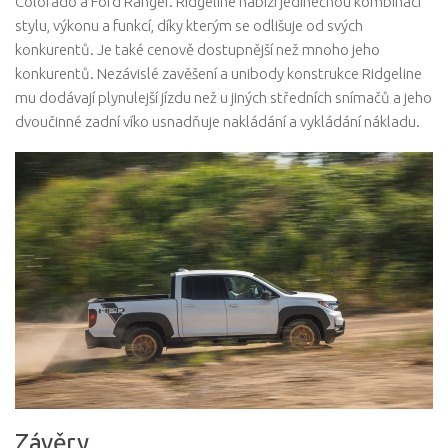
Colorado a Ford Ranger. Ridgeline nabízí jedinečnou kombinaci
stylu, výkonu a funkcí, díky kterým se odlišuje od svých
konkurentů. Je také cenově dostupnější než mnoho jeho
konkurentů. Nezávislé zavěšení a unibody konstrukce Ridgeline
mu dodávají plynulejší jízdu než u jiných středních snímačů a jeho
dvoučinné zadní víko usnadňuje nakládání a vykládání nákladu.
Závěry