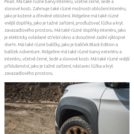
Pearl. Má také různé barvy interiéru, včetně černé, šedé a
slonové kosti. Zahrnuje také různé možnosti obložení interiéru,
jako je kožené a dřevěné obložení. Ridgeline má také různé
vnější doplňky, jako je tažné zařízení, prodlužovač lůžka a kryt
zavazadlového prostoru. Má také různé doplňky interiéru, jako
je elektricky ovládané střešní okno a dvoučinné zadní výklopné
dveře. Má také různé balíčky, jako je balíček Black Edition a
balíček Adventure. Ridgeline má také různé barvy exteriéru a
interiéru, včetně černé, šedé a slonové kosti. Má také různé vnější
příslušenství, jako je tažné zařízení, nástavec lůžka a kryt
zavazadlového prostoru.