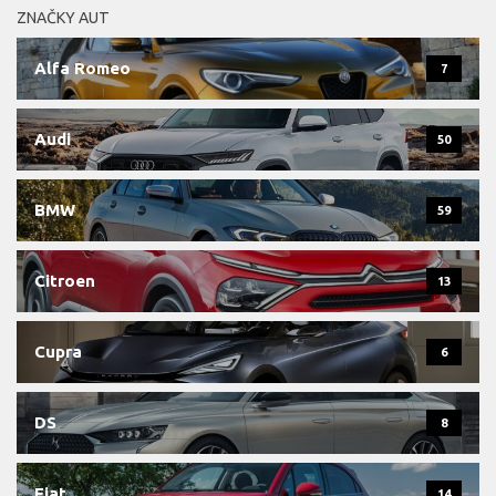
ZNAČKY AUT
Alfa Romeo
7
Audi
50
BMW
59
Citroen
13
Cupra
6
DS
8
Fiat
14