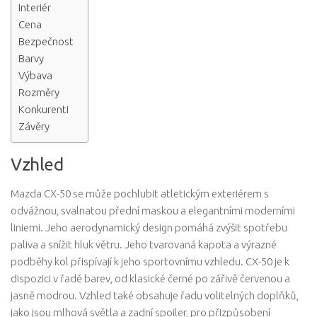
Interiér
Cena
Bezpečnost
Barvy
Výbava
Rozměry
Konkurenti
Závěry
Vzhled
Mazda CX-50 se může pochlubit atletickým exteriérem s
odvážnou, svalnatou přední maskou a elegantními moderními
liniemi. Jeho aerodynamický design pomáhá zvýšit spotřebu
paliva a snížit hluk větru. Jeho tvarovaná kapota a výrazné
podběhy kol přispívají k jeho sportovnímu vzhledu. CX-50 je k
dispozici v řadě barev, od klasické černé po zářivě červenou a
jasně modrou. Vzhled také obsahuje řadu volitelných doplňků,
jako jsou mlhová světla a zadní spoiler, pro přizpůsobení