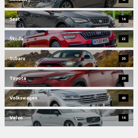
Seat
14
Škoda
22
Subaru
20
Toyota
20
Volkswagen
40
Volvo
14