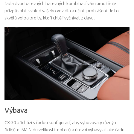
řada dvoubarevných barevných kombinací vám umožňuje
přizpůsobit vzhled vašeho vozidla a učinit prohlášení. Je to
skvělá volba pro ty, kteří chtějí vyčnívat z davu.
Výbava
CX-50 přichází s řadou konfigurací, aby vyhovovaly různým
řidičům. Má řadu velikostí motorů a úrovní výbavy a také řadu