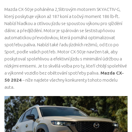
Mazda CX-50 je poháněna 2,5litrovým motorem SKYACTIV-G,
který poskytuje výkon až 187 koní a točivý moment 186 lb-ft.
Nabízí hladkou a citlivou jízdu se spoustou výkonu pro sjíždění
dálnic a předjíždění. Motor je spárován se šestistupňovou
automatickou převodovkou, která pomáhá optimalizovat
spotřebu paliva. Nabízí také řadu jízdních režimů, od Eco po
Sport, podle vašich potřeb. Motor CX-50 je navržen tak, aby
poskytoval spolehlivou a efektivní jízdu s minimální údržbou a
nízkými emisemi. Je to skvělá volba pro ty, kteří chtějí spolehlivé
a výkonné vozidlo bez obětování spotřeby paliva.
Mazda CX-
50 2024
– níže najdete všechny konkurenty tohoto modelu
auta.