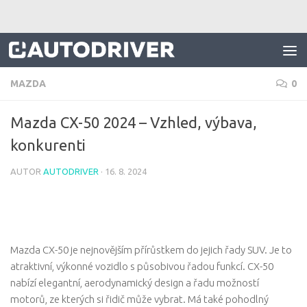
Skip to content
MAZDA
0
Mazda CX-50 2024 – Vzhled, výbava,
konkurenti
AUTOR
AUTODRIVER
·
16. 8. 2024
Mazda CX-50 je nejnovějším přírůstkem do jejich řady SUV. Je to
atraktivní, výkonné vozidlo s působivou řadou funkcí. CX-50
nabízí elegantní, aerodynamický design a řadu možností
motorů, ze kterých si řidič může vybrat. Má také pohodlný