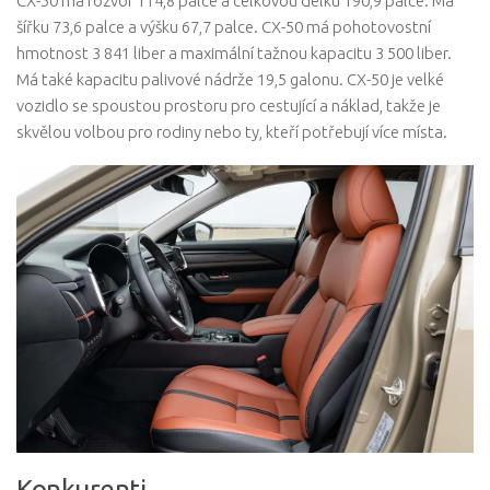
CX-50 má rozvor 114,8 palce a celkovou délku 190,9 palce. Má
šířku 73,6 palce a výšku 67,7 palce. CX-50 má pohotovostní
hmotnost 3 841 liber a maximální tažnou kapacitu 3 500 liber.
Má také kapacitu palivové nádrže 19,5 galonu. CX-50 je velké
vozidlo se spoustou prostoru pro cestující a náklad, takže je
skvělou volbou pro rodiny nebo ty, kteří potřebují více místa.
Konkurenti