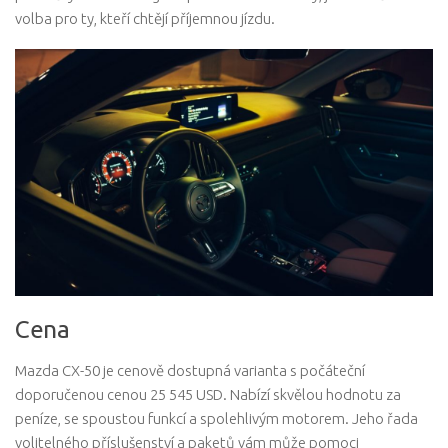
volba pro ty, kteří chtějí příjemnou jízdu.
Cena
Mazda CX-50 je cenově dostupná varianta s počáteční
doporučenou cenou 25 545 USD. Nabízí skvělou hodnotu za
peníze, se spoustou funkcí a spolehlivým motorem. Jeho řada
volitelného příslušenství a paketů vám může pomoci