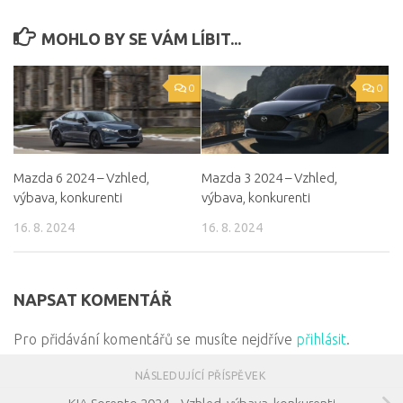
MOHLO BY SE VÁM LÍBIT...
0
0
Mazda 6 2024 – Vzhled,
Mazda 3 2024 – Vzhled,
výbava, konkurenti
výbava, konkurenti
16. 8. 2024
16. 8. 2024
NAPSAT KOMENTÁŘ
Pro přidávání komentářů se musíte nejdříve
přihlásit
.
NÁSLEDUJÍCÍ PŘÍSPĚVEK