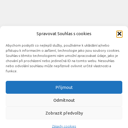
Spravovat Souhlas s cookies
Abychom poskytli co nejlepší služby, používáme k ukládání a/nebo
Novinky automobilového průmyslu © 2026. Všechna práva
přístupu k informacím o zařízení, technologie jako jsou soubory cookies.
vyhrazena.
Souhlas s těmito technologiemi nám umožní zpracovávat údaje, jako je
chování při procházení nebo jedinečná ID na tomto webu. Nesouhlas
Podporováno
- Designed with the
Hueman theme
nebo odvolání souhlasu může nepříznivě ovlivnit určité vlastnosti a
funkce.
Příjmout
Související automobilové magazíny:
CarsMag.eu
|
inAuta24.cz
|
Auta.eu
|
DotekSlova.cz
|
CZIN.eu
|
Auto-
Odmítnout
moto
Zobrazit předvolby
Zásady cookies