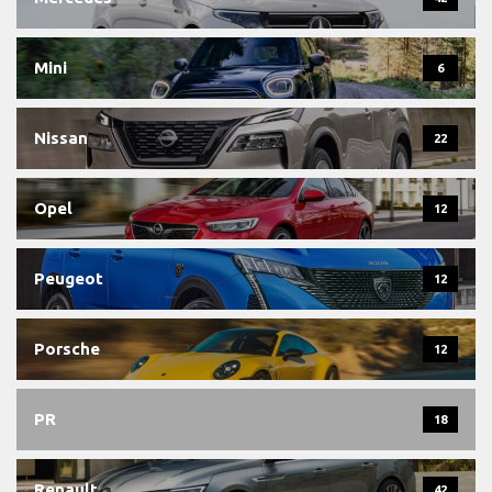
Mini
6
Nissan
22
Opel
12
Peugeot
12
Porsche
12
PR
18
Renault
42