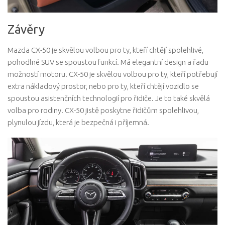
Závěry
Mazda CX-50 je skvělou volbou pro ty, kteří chtějí spolehlivé,
pohodlné SUV se spoustou funkcí. Má elegantní design a řadu
možností motoru. CX-50 je skvělou volbou pro ty, kteří potřebují
extra nákladový prostor, nebo pro ty, kteří chtějí vozidlo se
spoustou asistenčních technologií pro řidiče. Je to také skvělá
volba pro rodiny. CX-50 jistě poskytne řidičům spolehlivou,
plynulou jízdu, která je bezpečná i příjemná.