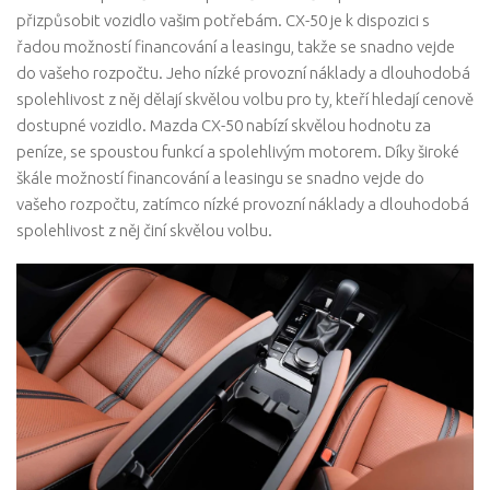
přizpůsobit vozidlo vašim potřebám. CX-50 je k dispozici s
řadou možností financování a leasingu, takže se snadno vejde
do vašeho rozpočtu. Jeho nízké provozní náklady a dlouhodobá
spolehlivost z něj dělají skvělou volbu pro ty, kteří hledají cenově
dostupné vozidlo. Mazda CX-50 nabízí skvělou hodnotu za
peníze, se spoustou funkcí a spolehlivým motorem. Díky široké
škále možností financování a leasingu se snadno vejde do
vašeho rozpočtu, zatímco nízké provozní náklady a dlouhodobá
spolehlivost z něj činí skvělou volbu.