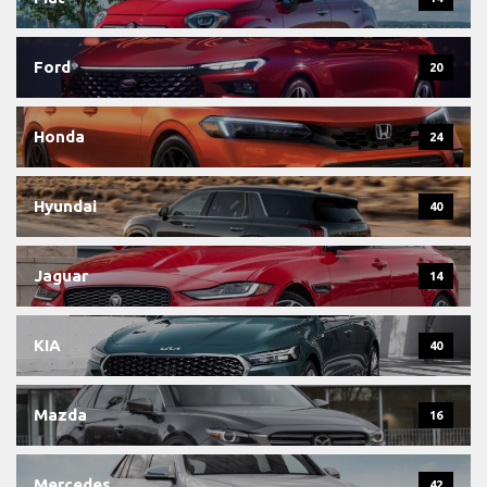
Ford
20
Honda
24
Hyundai
40
Jaguar
14
KIA
40
Mazda
16
Mercedes
42