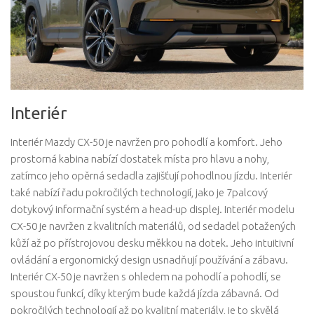
Interiér
Interiér Mazdy CX-50 je navržen pro pohodlí a komfort. Jeho
prostorná kabina nabízí dostatek místa pro hlavu a nohy,
zatímco jeho opěrná sedadla zajišťují pohodlnou jízdu. Interiér
také nabízí řadu pokročilých technologií, jako je 7palcový
dotykový informační systém a head-up displej. Interiér modelu
CX-50 je navržen z kvalitních materiálů, od sedadel potažených
kůží až po přístrojovou desku měkkou na dotek. Jeho intuitivní
ovládání a ergonomický design usnadňují používání a zábavu.
Interiér CX-50 je navržen s ohledem na pohodlí a pohodlí, se
spoustou funkcí, díky kterým bude každá jízda zábavná. Od
pokročilých technologií až po kvalitní materiály, je to skvělá