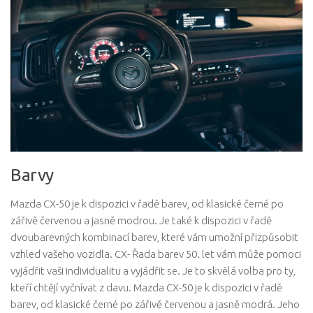
Barvy
Mazda CX-50 je k dispozici v řadě barev, od klasické černé po
zářivě červenou a jasně modrou. Je také k dispozici v řadě
dvoubarevných kombinací barev, které vám umožní přizpůsobit
vzhled vašeho vozidla. CX- Řada barev 50. let vám může pomoci
vyjádřit vaši individualitu a vyjádřit se. Je to skvělá volba pro ty,
kteří chtějí vyčnívat z davu. Mazda CX-50 je k dispozici v řadě
barev, od klasické černé po zářivě červenou a jasně modrá. Jeho