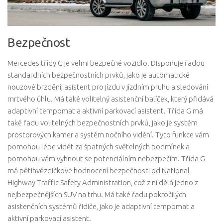
Bezpečnost
Mercedes třídy G je velmi bezpečné vozidlo. Disponuje řadou
standardních bezpečnostních prvků, jako je automatické
nouzové brzdění, asistent pro jízdu v jízdním pruhu a sledování
mrtvého úhlu. Má také volitelný asistenční balíček, který přidává
adaptivní tempomat a aktivní parkovací asistent. Třída G má
také řadu volitelných bezpečnostních prvků, jako je systém
prostorových kamer a systém nočního vidění. Tyto funkce vám
pomohou lépe vidět za špatných světelných podmínek a
pomohou vám vyhnout se potenciálním nebezpečím. Třída G
má pětihvězdičkové hodnocení bezpečnosti od National
Highway Traffic Safety Administration, což z ní dělá jedno z
nejbezpečnějších SUV na trhu. Má také řadu pokročilých
asistenčních systémů řidiče, jako je adaptivní tempomat a
aktivní parkovací asistent.