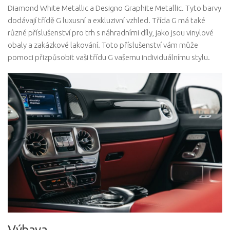
Diamond White Metallic a Designo Graphite Metallic. Tyto barvy
dodávají třídě G luxusní a exkluzivní vzhled. Třída G má také
různé příslušenství pro trh s náhradními díly, jako jsou vinylové
obaly a zakázkové lakování. Toto příslušenství vám může
pomoci přizpůsobit vaši třídu G vašemu individuálnímu stylu.
Výbava