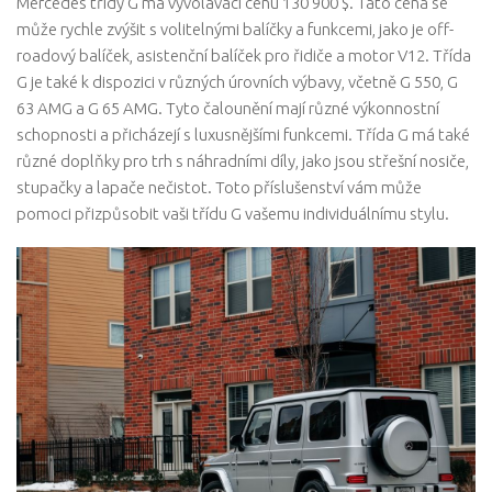
Mercedes třídy G má vyvolávací cenu 130 900 $. Tato cena se
může rychle zvýšit s volitelnými balíčky a funkcemi, jako je off-
roadový balíček, asistenční balíček pro řidiče a motor V12. Třída
G je také k dispozici v různých úrovních výbavy, včetně G 550, G
63 AMG a G 65 AMG. Tyto čalounění mají různé výkonnostní
schopnosti a přicházejí s luxusnějšími funkcemi. Třída G má také
různé doplňky pro trh s náhradními díly, jako jsou střešní nosiče,
stupačky a lapače nečistot. Toto příslušenství vám může
pomoci přizpůsobit vaši třídu G vašemu individuálnímu stylu.