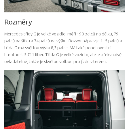
Rozměry
Mercedes třídy G je velké vozidlo, měří 190 palců na délku, 79
palců na šířku a 74 palců na výšku. Rozvor náprav je 115 palců a
třída G má světlou výšku 8,3 palce. Má také pohotovostní
hmotnost 5 711 liber. Třída G je velké vozidlo, ale je překvapivě
ovladatelné, takže je skvělou volbou pro jízdu v terénu.