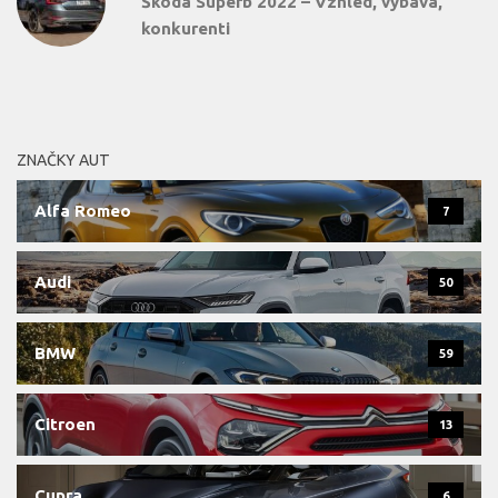
Škoda Superb 2022 – Vzhled, výbava,
konkurenti
ZNAČKY AUT
Alfa Romeo
7
Audi
50
BMW
59
Citroen
13
Cupra
6