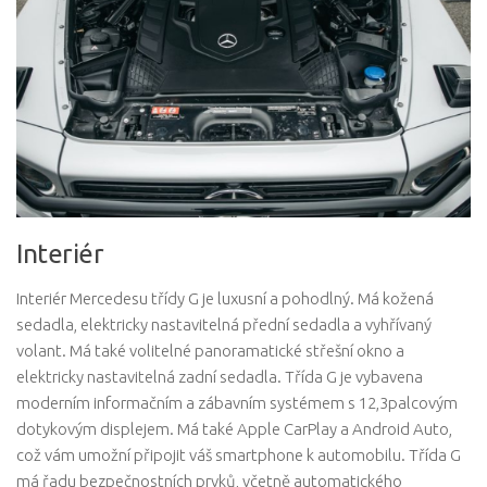
Interiér
Interiér Mercedesu třídy G je luxusní a pohodlný. Má kožená
sedadla, elektricky nastavitelná přední sedadla a vyhřívaný
volant. Má také volitelné panoramatické střešní okno a
elektricky nastavitelná zadní sedadla. Třída G je vybavena
moderním informačním a zábavním systémem s 12,3palcovým
dotykovým displejem. Má také Apple CarPlay a Android Auto,
což vám umožní připojit váš smartphone k automobilu. Třída G
má řadu bezpečnostních prvků, včetně automatického