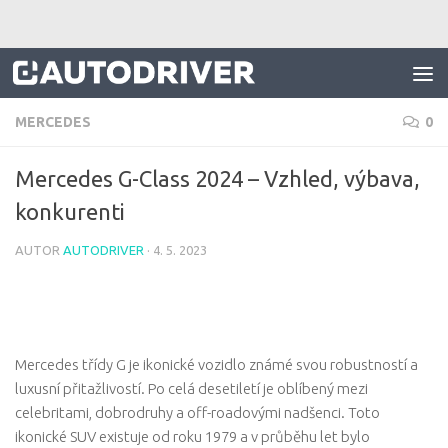
Skip to content
MERCEDES
0
Mercedes G-Class 2024 – Vzhled, výbava,
konkurenti
AUTOR
AUTODRIVER
·
4. 5. 2023
Mercedes třídy G je ikonické vozidlo známé svou robustností a
luxusní přitažlivostí. Po celá desetiletí je oblíbený mezi
celebritami, dobrodruhy a off-roadovými nadšenci. Toto
ikonické SUV existuje od roku 1979 a v průběhu let bylo