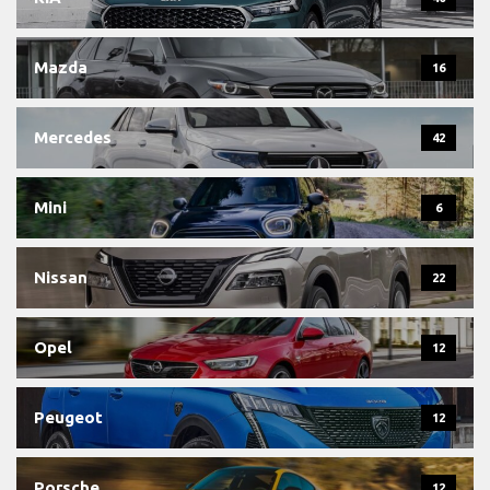
Mazda
16
Mercedes
42
Mini
6
Nissan
22
Opel
12
Peugeot
12
Porsche
12