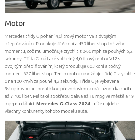
Motor
Mercedes třídy G pohání 4,0litrový motor V8 s dvojitým
přeplňováním. Produkuje 416 koní a 450 liber-stop točivého
momentu, což mu umožňuje zrychlit z 0-60 mph za pouhých 5,2
sekundy. Třída G má také volitelný 4,0litrový motor V12 s
dvojitým přeplňováním, který produkuje 603 koní a točivý
moment 627 liber-stop. Tento motor umožňuje třídě G zrychlit z
0 na 100 km/h za pouhé 4,2 sekundy. Třída G je vybavena
9stupňovou automatickou převodovkou a má tažnou kapacitu
až 7 700 liber. Má také spotřebu paliva až 16 mpg ve městě a 19
mpg na dálnici.
Mercedes G-Class 2024
– níže najdete
všechny konkurenty tohoto modelu auta.