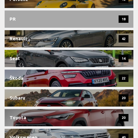
PR
18
Renault
42
Seat
14
Škoda
22
Subaru
20
Toyota
20
Volkswagen
40