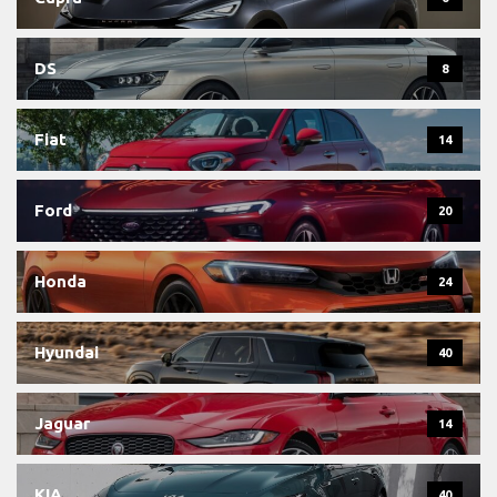
DS
8
Fiat
14
Ford
20
Honda
24
Hyundai
40
Jaguar
14
KIA
40