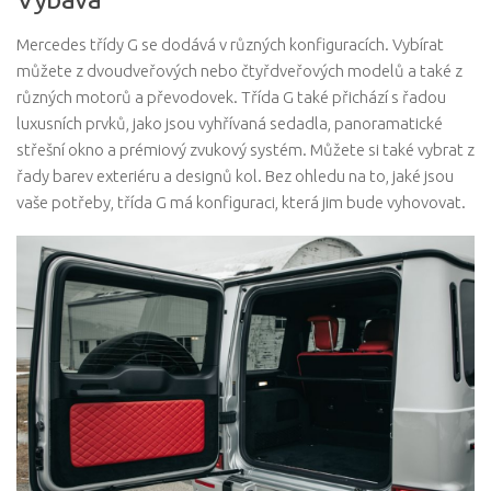
Mercedes třídy G se dodává v různých konfiguracích. Vybírat
můžete z dvoudveřových nebo čtyřdveřových modelů a také z
různých motorů a převodovek. Třída G také přichází s řadou
luxusních prvků, jako jsou vyhřívaná sedadla, panoramatické
střešní okno a prémiový zvukový systém. Můžete si také vybrat z
řady barev exteriéru a designů kol. Bez ohledu na to, jaké jsou
vaše potřeby, třída G má konfiguraci, která jim bude vyhovovat.