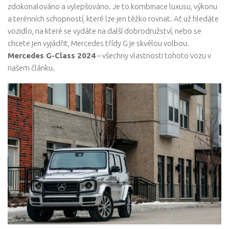
zdokonalováno a vylepšováno. Je to kombinace luxusu, výkonu
a terénních schopností, které lze jen těžko rovnat. Ať už hledáte
vozidlo, na které se vydáte na další dobrodružství, nebo se
chcete jen vyjádřit, Mercedes třídy G je skvělou volbou.
Mercedes G-Class 2024
– všechny vlastnosti tohoto vozu v
našem článku.