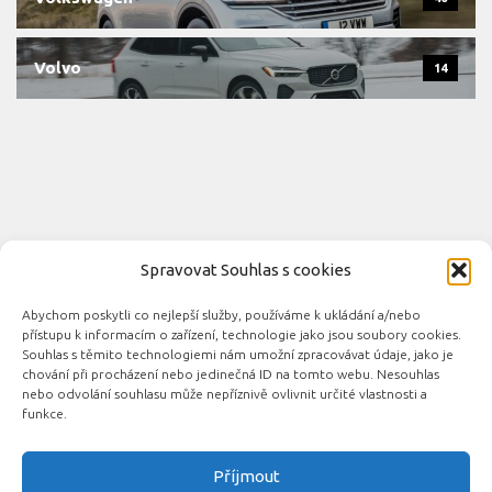
Volvo
14
Spravovat Souhlas s cookies
Abychom poskytli co nejlepší služby, používáme k ukládání a/nebo
Novinky automobilového průmyslu © 2026. Všechna práva
přístupu k informacím o zařízení, technologie jako jsou soubory cookies.
vyhrazena.
Souhlas s těmito technologiemi nám umožní zpracovávat údaje, jako je
chování při procházení nebo jedinečná ID na tomto webu. Nesouhlas
Podporováno
- Designed with the
Hueman theme
nebo odvolání souhlasu může nepříznivě ovlivnit určité vlastnosti a
funkce.
Příjmout
Související automobilové magazíny: