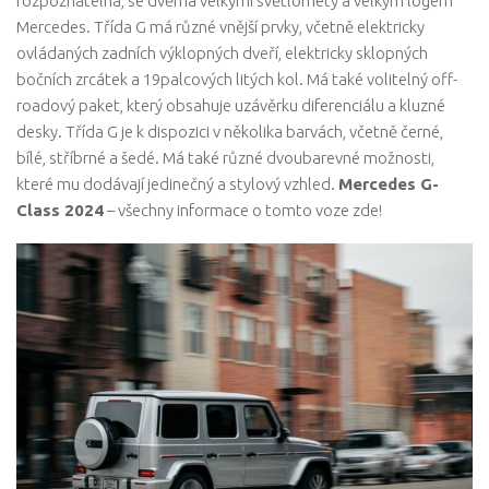
rozpoznatelná, se dvěma velkými světlomety a velkým logem
Mercedes. Třída G má různé vnější prvky, včetně elektricky
ovládaných zadních výklopných dveří, elektricky sklopných
bočních zrcátek a 19palcových litých kol. Má také volitelný off-
roadový paket, který obsahuje uzávěrku diferenciálu a kluzné
desky. Třída G je k dispozici v několika barvách, včetně černé,
bílé, stříbrné a šedé. Má také různé dvoubarevné možnosti,
které mu dodávají jedinečný a stylový vzhled.
Mercedes G-
Class 2024
– všechny informace o tomto voze zde!