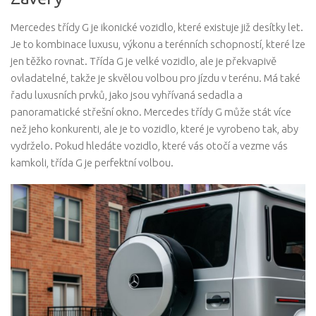
Mercedes třídy G je ikonické vozidlo, které existuje již desítky let.
Je to kombinace luxusu, výkonu a terénních schopností, které lze
jen těžko rovnat. Třída G je velké vozidlo, ale je překvapivě
ovladatelné, takže je skvělou volbou pro jízdu v terénu. Má také
řadu luxusních prvků, jako jsou vyhřívaná sedadla a
panoramatické střešní okno. Mercedes třídy G může stát více
než jeho konkurenti, ale je to vozidlo, které je vyrobeno tak, aby
vydrželo. Pokud hledáte vozidlo, které vás otočí a vezme vás
kamkoli, třída G je perfektní volbou.