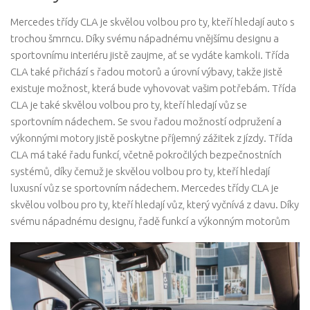
Mercedes třídy CLA je skvělou volbou pro ty, kteří hledají auto s
trochou šmrncu. Díky svému nápadnému vnějšímu designu a
sportovnímu interiéru jistě zaujme, ať se vydáte kamkoli. Třída
CLA také přichází s řadou motorů a úrovní výbavy, takže jistě
existuje možnost, která bude vyhovovat vašim potřebám. Třída
CLA je také skvělou volbou pro ty, kteří hledají vůz se
sportovním nádechem. Se svou řadou možností odpružení a
výkonnými motory jistě poskytne příjemný zážitek z jízdy. Třída
CLA má také řadu funkcí, včetně pokročilých bezpečnostních
systémů, díky čemuž je skvělou volbou pro ty, kteří hledají
luxusní vůz se sportovním nádechem. Mercedes třídy CLA je
skvělou volbou pro ty, kteří hledají vůz, který vyčnívá z davu. Díky
svému nápadnému designu, řadě funkcí a výkonným motorům