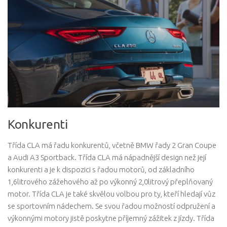
Konkurenti
Třída CLA má řadu konkurentů, včetně BMW řady 2 Gran Coupe
a Audi A3 Sportback. Třída CLA má nápadnější design než její
konkurenti a je k dispozici s řadou motorů, od základního
1,6litrového zážehového až po výkonný 2,0litrový přeplňovaný
motor. Třída CLA je také skvělou volbou pro ty, kteří hledají vůz
se sportovním nádechem. Se svou řadou možností odpružení a
výkonnými motory jistě poskytne příjemný zážitek z jízdy. Třída