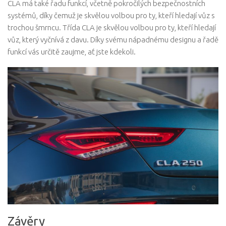
CLA má také řadu funkcí, včetně pokročilých bezpečnostních
systémů, díky čemuž je skvělou volbou pro ty, kteří hledají vůz s
trochou šmrncu. Třída CLA je skvělou volbou pro ty, kteří hledají
vůz, který vyčnívá z davu. Díky svému nápadnému designu a řadě
funkcí vás určitě zaujme, ať jste kdekoli.
Závěry