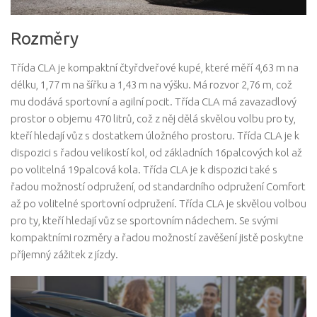
Rozměry
Třída CLA je kompaktní čtyřdveřové kupé, které měří 4,63 m na
délku, 1,77 m na šířku a 1,43 m na výšku. Má rozvor 2,76 m, což
mu dodává sportovní a agilní pocit. Třída CLA má zavazadlový
prostor o objemu 470 litrů, což z něj dělá skvělou volbu pro ty,
kteří hledají vůz s dostatkem úložného prostoru. Třída CLA je k
dispozici s řadou velikostí kol, od základních 16palcových kol až
po volitelná 19palcová kola. Třída CLA je k dispozici také s
řadou možností odpružení, od standardního odpružení Comfort
až po volitelné sportovní odpružení. Třída CLA je skvělou volbou
pro ty, kteří hledají vůz se sportovním nádechem. Se svými
kompaktními rozměry a řadou možností zavěšení jistě poskytne
příjemný zážitek z jízdy.