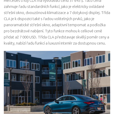
Mercedes třídy CLA má vyvolávací cenu 37 645 $. Tato cena
zahrnuje řadu standardních funkcí, jako je elektricky ovládané
střešní okno, dvouzónová klimatizace a 7 dotykový displej. Třída
CLA je k dispozici také s řadou volitelných prvků, jako je
panoramatické střešní okno, adaptivní tempomat a podložka
pro bezdrátové nabíjení. Tyto funkce mohou k celkové ceně
přidat až 7 000 USD. Třída CLA představuje skvělý poměr ceny a
kvality, nabízí řadu funkcí a luxusní interiér za dostupnou cenu.