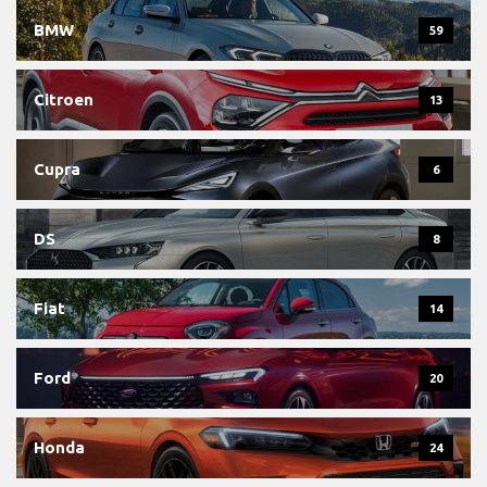
BMW
59
Citroen
13
Cupra
6
DS
8
Fiat
14
Ford
20
Honda
24