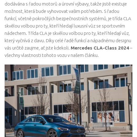
dodávána s řadou motorů a úrovní výbavy, takže jistě existuje
možnost, která bude vyhovovat vašim potřebám. S řadou
funkcí, včetně pokročilých bezpečnostních systémů, je třída CLA
skvělou volbou pro ty, kteří hledají luxusní vůz se sportovním
nádechem. Třída CLA je skvělou volbou pro ty, kteří hledají vůz,
který vyčnívá z davu. Díky celé řadě funkcí a nápadnému designu
vás určitě zaujme, ať jste kdekoli.
Mercedes CLA-Class 2024
–
všechny vlastnosti tohoto vozu v našem článku.