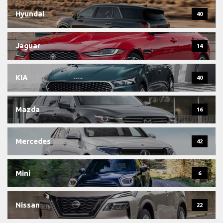
Hyundai
40
Jaguar
14
KIA
40
Mazda
16
Mercedes
42
Mini
6
Nissan
22