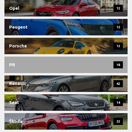
Opel
12
Peugeot
12
Porsche
12
PR
18
Renault
42
Seat
14
Škoda
22