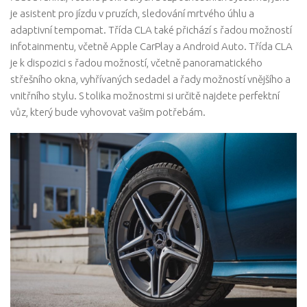
je asistent pro jízdu v pruzích, sledování mrtvého úhlu a
adaptivní tempomat. Třída CLA také přichází s řadou možností
infotainmentu, včetně Apple CarPlay a Android Auto. Třída CLA
je k dispozici s řadou možností, včetně panoramatického
střešního okna, vyhřívaných sedadel a řady možností vnějšího a
vnitřního stylu. S tolika možnostmi si určitě najdete perfektní
vůz, který bude vyhovovat vašim potřebám.