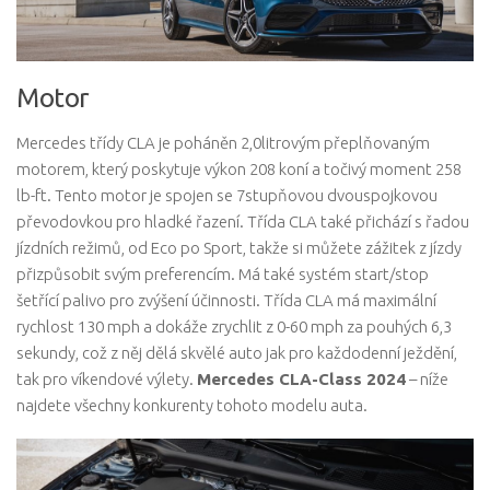
Motor
Mercedes třídy CLA je poháněn 2,0litrovým přeplňovaným
motorem, který poskytuje výkon 208 koní a točivý moment 258
lb-ft. Tento motor je spojen se 7stupňovou dvouspojkovou
převodovkou pro hladké řazení. Třída CLA také přichází s řadou
jízdních režimů, od Eco po Sport, takže si můžete zážitek z jízdy
přizpůsobit svým preferencím. Má také systém start/stop
šetřící palivo pro zvýšení účinnosti. Třída CLA má maximální
rychlost 130 mph a dokáže zrychlit z 0-60 mph za pouhých 6,3
sekundy, což z něj dělá skvělé auto jak pro každodenní ježdění,
tak pro víkendové výlety.
Mercedes CLA-Class 2024
– níže
najdete všechny konkurenty tohoto modelu auta.