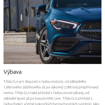
Výbava
Třída CLA je k dispozici s řadou motorů, od základního
1,6litrového zážehového až po výkonný 2,0litrový přeplňovaný
motor. Třída CLA také přichází s řadou úrovní výbavy, od
základní Sport až po luxusní AMG Line. Třída CLA přichází s
řadou funkcí, včetně pokročilých bezpečnostních systémů, jako