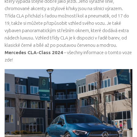
který vypadá stejně dobře jako jezdí. Jeho výrazné linie,
chromované akcenty a stylové křivky jsou na silnici výrazem.
Třída CLA přichází s řadou možností kol a pneumatik, od 17 do
19, takže si můžete přizpůsobit vzhled svého vozu. Je také
vybaven panoramatickým střešním oknem, které dodává extra
nádech luxusu. Vzhled třídy CLA je k dispozici v řadě barev, od
klasické černé a bílé až po poutavou červenou a modrou.
Mercedes CLA-Class 2024
– všechny informace o tomto voze
zde!