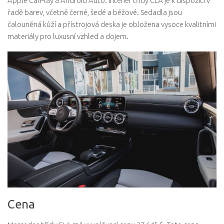
Apple CarPlay a Android Auto. Interiér třídy CLA je k dispozici v
řadě barev, včetně černé, šedé a béžové. Sedadla jsou
čalouněná kůží a přístrojová deska je obložena vysoce kvalitními
materiály pro luxusní vzhled a dojem.
Cena