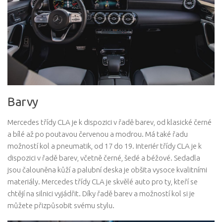
Barvy
Mercedes třídy CLA je k dispozici v řadě barev, od klasické černé
a bílé až po poutavou červenou a modrou. Má také řadu
možností kol a pneumatik, od 17 do 19. Interiér třídy CLA je k
dispozici v řadě barev, včetně černé, šedé a béžové. Sedadla
jsou čalouněna kůží a palubní deska je obšita vysoce kvalitními
materiály. Mercedes třídy CLA je skvělé auto pro ty, kteří se
chtějí na silnici vyjádřit. Díky řadě barev a možností kol si je
můžete přizpůsobit svému stylu.