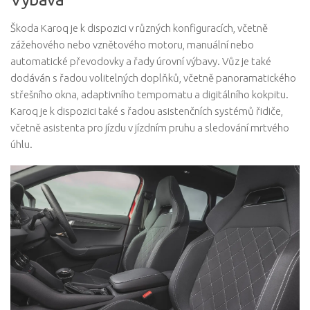
Škoda Karoq je k dispozici v různých konfiguracích, včetně
zážehového nebo vznětového motoru, manuální nebo
automatické převodovky a řady úrovní výbavy. Vůz je také
dodáván s řadou volitelných doplňků, včetně panoramatického
střešního okna, adaptivního tempomatu a digitálního kokpitu.
Karoq je k dispozici také s řadou asistenčních systémů řidiče,
včetně asistenta pro jízdu v jízdním pruhu a sledování mrtvého
úhlu.