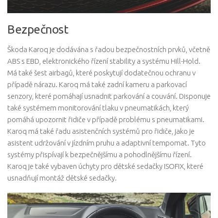
Bezpečnost
Škoda Karoq je dodávána s řadou bezpečnostních prvků, včetně
ABS s EBD, elektronického řízení stability a systému Hill-Hold.
Má také šest airbagů, které poskytují dodatečnou ochranu v
případě nárazu. Karoq má také zadní kameru a parkovací
senzory, které pomáhají usnadnit parkování a couvání. Disponuje
také systémem monitorování tlaku v pneumatikách, který
pomáhá upozornit řidiče v případě problému s pneumatikami.
Karoq má také řadu asistenčních systémů pro řidiče, jako je
asistent udržování v jízdním pruhu a adaptivní tempomat. Tyto
systémy přispívají k bezpečnějšímu a pohodlnějšímu řízení.
Karoq je také vybaven úchyty pro dětské sedačky ISOFIX, které
usnadňují montáž dětské sedačky.