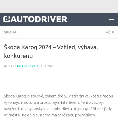
Skip to content
ŠKODA
0
Škoda Karoq 2024 – Vzhled, výbava,
konkurenti
AUTOR
AUTODRIVER
·
3. 8. 2023
Škoda Karoq je stylové, dynamické SUV střední velikosti s řadou
výkonných motorů a prostorným interiérem. Tento vůz byl
navržen tak, aby poskytoval pohodlný a příjemný zážitek z jízdy
ve městě i na dálnici. Karoq má také řadu pokročilých