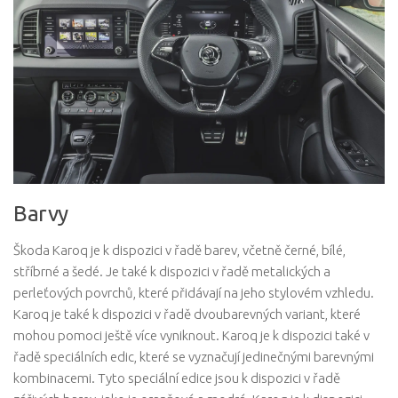
Barvy
Škoda Karoq je k dispozici v řadě barev, včetně černé, bílé,
stříbrné a šedé. Je také k dispozici v řadě metalických a
perleťových povrchů, které přidávají na jeho stylovém vzhledu.
Karoq je také k dispozici v řadě dvoubarevných variant, které
mohou pomoci ještě více vyniknout. Karoq je k dispozici také v
řadě speciálních edic, které se vyznačují jedinečnými barevnými
kombinacemi. Tyto speciální edice jsou k dispozici v řadě