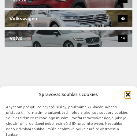
Volkswagen
40
Volvo
14
Spravovat Souhlas s cookies
Abychom poskytli co nejlepší služby, používáme k ukládání a/nebo
Novinky automobilového průmyslu © 2026. Všechna práva
přístupu k informacím o zařízení, technologie jako jsou soubory cookies.
vyhrazena.
Souhlas s těmito technologiemi nám umožní zpracovávat údaje, jako je
chování při procházení nebo jedinečná ID na tomto webu. Nesouhlas
Podporováno
- Designed with the
Hueman theme
nebo odvolání souhlasu může nepříznivě ovlivnit určité vlastnosti a
funkce.