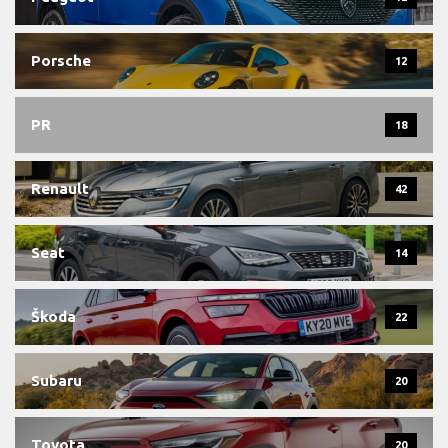
Porsche
12
PR
18
Renault
42
Seat
14
Škoda
22
Subaru
20
Toyota
20