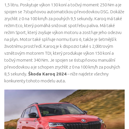
1,5 litru. Poskytuje výkon 130 koní a točivý moment 250 Nm a je
spojen se 7stupňovou automatickou převodovkou DSG. Dokáže
zrychlit z 0 na 100 km/h za pouhých 9,5 sekundy. Karoq má také
režim Eco, který pomáhá snižovat spotřebu paliva. Má také
režim Sport, který zvyšuje výkon motoru a zostřuje jeho odezvu
na plyn. Motor také splňuje normu Euro 6, takže je šetrnější k
životnímu prostředí. Karoq je k dispozici také s 2,0litrovým
vznětovým motorem TDI, který produkuje výkon 150 koní a
točivý moment 340 Nm. Je spojen se 6stupňovou manuální
převodovkou a je schopen zrychlit z 0 na 100 km/h za pouhých
8,5 sekundy.
Škoda Karoq 2024
– níže najdete všechny
konkurenty tohoto modelu auta.