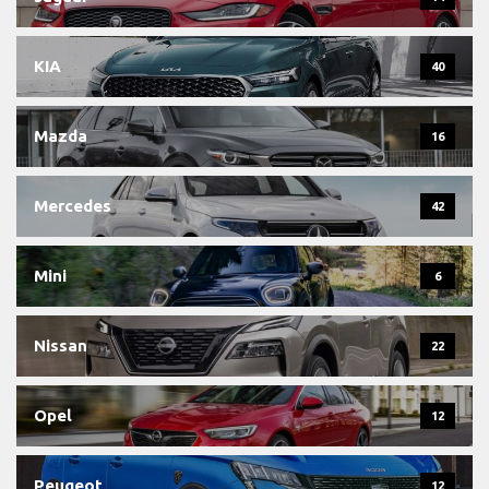
KIA
40
Mazda
16
Mercedes
42
Mini
6
Nissan
22
Opel
12
Peugeot
12