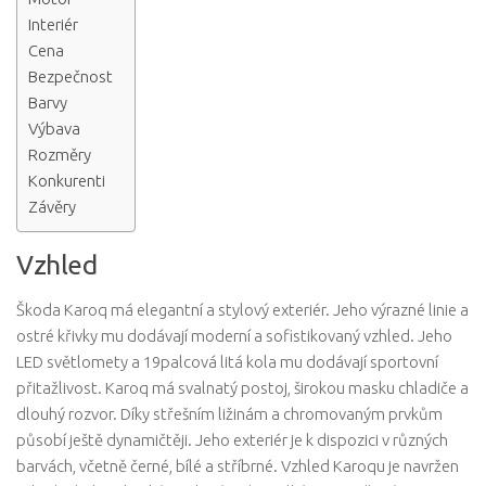
Interiér
Cena
Bezpečnost
Barvy
Výbava
Rozměry
Konkurenti
Závěry
Vzhled
Škoda Karoq má elegantní a stylový exteriér. Jeho výrazné linie a
ostré křivky mu dodávají moderní a sofistikovaný vzhled. Jeho
LED světlomety a 19palcová litá kola mu dodávají sportovní
přitažlivost. Karoq má svalnatý postoj, širokou masku chladiče a
dlouhý rozvor. Díky střešním ližinám a chromovaným prvkům
působí ještě dynamičtěji. Jeho exteriér je k dispozici v různých
barvách, včetně černé, bílé a stříbrné. Vzhled Karoqu je navržen