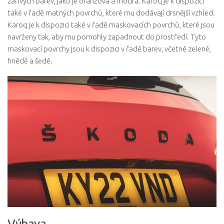
zářivých barev, jako je oranžová a modrá. Karoq je k dispozici
také v řadě matných povrchů, které mu dodávají drsnější vzhled.
Karoq je k dispozici také v řadě maskovacích povrchů, které jsou
navrženy tak, aby mu pomohly zapadnout do prostředí. Tyto
maskovací povrchy jsou k dispozici v řadě barev, včetně zelené,
hnědé a šedé.
Výbava