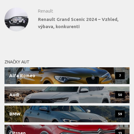
Renault
Renault Grand Scenic 2024 – Vzhled,
výbava, konkurenti
ZNAČKY AUT
Alfa Romeo
7
Audi
50
BMW
59
Citroen
13