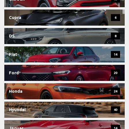
Cupra
6
DS
8
Fiat
14
Ford
20
Honda
24
Hyundai
40
Jaguar
14