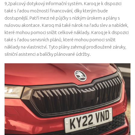
9,2palcový dotykový informační systém. Karoq je k dispozici
také s řadou možností financování, díky kterým bude
dostupnější. Patří mezi ně půjčky s nízkým úrokem a plány s
nulovou akontace. Karoq má také nárok na řadu slev a nabídek,
které mohou pomoci snížit celkové náklady. Karoq je k dispozici
také s řadou servisních plánů, které mohou pomoci snížit
náklady na vlastnictví. Tyto plány zahrnují prodloužené záruky,
silniční asistenci a balíčky plánované údržby.