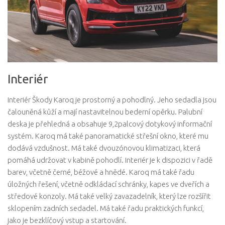
Interiér
Interiér Škody Karoq je prostorný a pohodlný. Jeho sedadla jsou
čalouněná kůží a mají nastavitelnou bederní opěrku. Palubní
deska je přehledná a obsahuje 9,2palcový dotykový informační
systém. Karoq má také panoramatické střešní okno, které mu
dodává vzdušnost. Má také dvouzónovou klimatizaci, která
pomáhá udržovat v kabině pohodlí. Interiér je k dispozici v řadě
barev, včetně černé, béžové a hnědé. Karoq má také řadu
úložných řešení, včetně odkládací schránky, kapes ve dveřích a
středové konzoly. Má také velký zavazadelník, který lze rozšířit
sklopením zadních sedadel. Má také řadu praktických funkcí,
jako je bezklíčový vstup a startování.