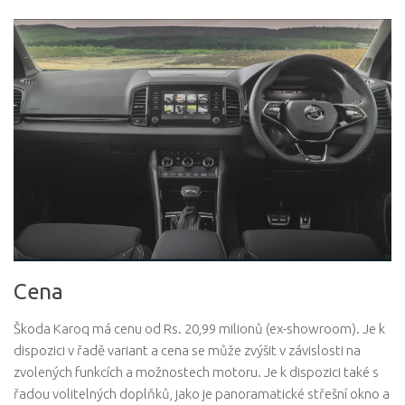
Cena
Škoda Karoq má cenu od Rs. 20,99 milionů (ex-showroom). Je k
dispozici v řadě variant a cena se může zvýšit v závislosti na
zvolených funkcích a možnostech motoru. Je k dispozici také s
řadou volitelných doplňků, jako je panoramatické střešní okno a