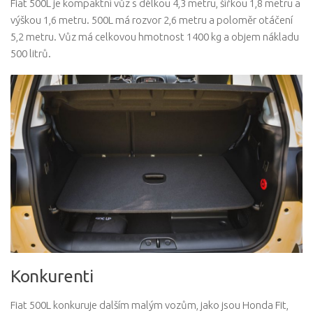
Fiat 500L je kompaktní vůz s délkou 4,3 metru, šířkou 1,8 metru a
výškou 1,6 metru. 500L má rozvor 2,6 metru a poloměr otáčení
5,2 metru. Vůz má celkovou hmotnost 1400 kg a objem nákladu
500 litrů.
Konkurenti
Fiat 500L konkuruje dalším malým vozům, jako jsou Honda Fit,