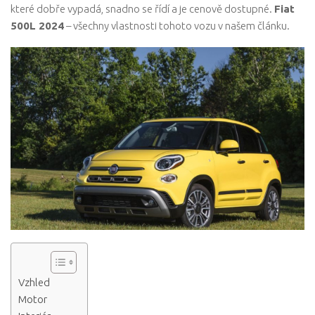
které dobře vypadá, snadno se řídí a je cenově dostupné.
Fiat
500L 2024
– všechny vlastnosti tohoto vozu v našem článku.
Vzhled
Motor