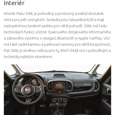
Interiér
Interiér Fiatu 500L je pohodlný a prostorný a nabízí dostatek
místa pro pět cestujících. Sedadla jsou čalouněná kůží a mají
nastavitelnou bederní opěrku pro větší pohodlí. 500L má řadu
technických funkcí, včetně 7palcového dotykového informačního
a zábavního systému s navigací, Bluetooth a Apple CarPlay. Vůz
má také zadní kameru a parkovací senzory pro větší bezpečnost.
Fiat 500L je skvělou volbou pro ty, kteří chtějí vůz s pohodlným a
technicky nabitým interiérem.