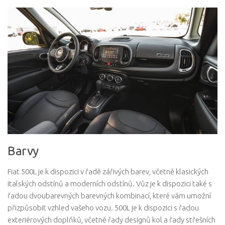
Barvy
Fiat 500L je k dispozici v řadě zářivých barev, včetně klasických
italských odstínů a moderních odstínů. Vůz je k dispozici také s
řadou dvoubarevných barevných kombinací, které vám umožní
přizpůsobit vzhled vašeho vozu. 500L je k dispozici s řadou
exteriérových doplňků, včetně řady designů kol a řady střešních