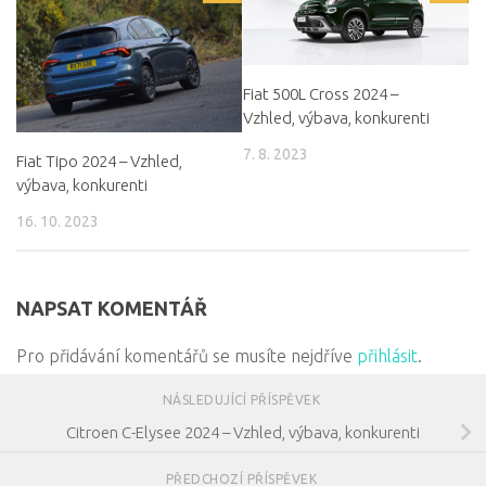
Fiat 500L Cross 2024 –
Vzhled, výbava, konkurenti
7. 8. 2023
Fiat Tipo 2024 – Vzhled,
výbava, konkurenti
16. 10. 2023
NAPSAT KOMENTÁŘ
Pro přidávání komentářů se musíte nejdříve
přihlásit
.
NÁSLEDUJÍCÍ PŘÍSPĚVEK
Citroen C-Elysee 2024 – Vzhled, výbava, konkurenti
PŘEDCHOZÍ PŘÍSPĚVEK