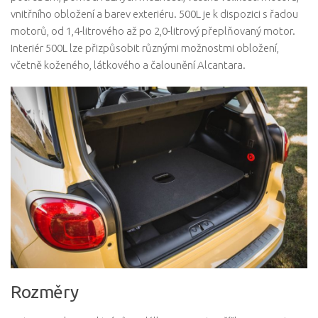
vnitřního obložení a barev exteriéru. 500L je k dispozici s řadou
motorů, od 1,4-litrového až po 2,0-litrový přeplňovaný motor.
Interiér 500L lze přizpůsobit různými možnostmi obložení,
včetně koženého, ​​látkového a čalounění Alcantara.
Rozměry