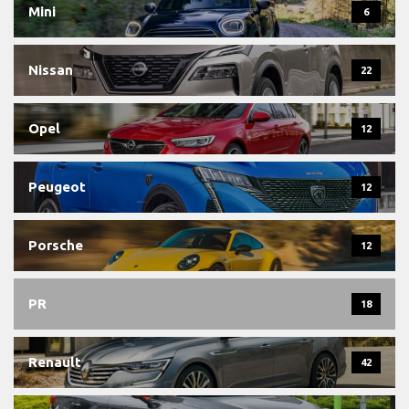
Mini
6
Nissan
22
Opel
12
Peugeot
12
Porsche
12
PR
18
Renault
42