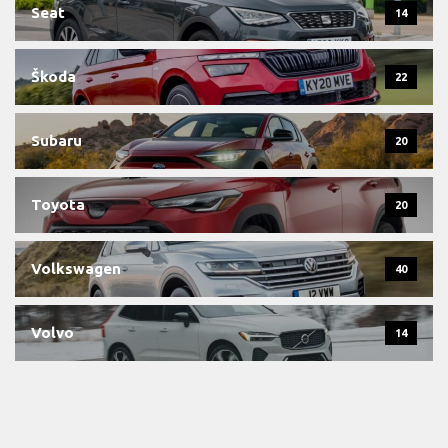
Seat
14
Škoda
22
Subaru
20
Toyota
20
Volkswagen
40
Volvo
14