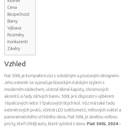
Interiér
Cena
Bezpečnost
Barvy
Výbava
Rozměry
Konkurenti
Závěry
Vzhled
Fiat 500L je kompaktní vůz s odvážným a poutavým designem.
Jeho exteriér se vyznačuje klasickým italským stylem s
moderním nádechem, včetně šikmé kapoty, chromových
akcentů a řady zářivých barev. 500L je k dispozici s výběrem
16palcových nebo 17palcových litých kol. Vůz má také řadu
exteriérových prvků, včetně LED světlometů, mlhových světel a
panoramatického střešního okna. Fiat 500L je skvělou volbou
pro ty, kteří chtějí auto, které vyčnívá z davu.
Fiat 500L 2024
–