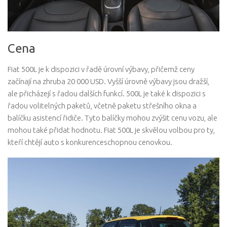
Cena
Fiat 500L je k dispozici v řadě úrovní výbavy, přičemž ceny
začínají na zhruba 20 000 USD. Vyšší úrovně výbavy jsou dražší,
ale přicházejí s řadou dalších funkcí. 500L je také k dispozici s
řadou volitelných paketů, včetně paketu střešního okna a
balíčku asistencí řidiče. Tyto balíčky mohou zvýšit cenu vozu, ale
mohou také přidat hodnotu. Fiat 500L je skvělou volbou pro ty,
kteří chtějí auto s konkurenceschopnou cenovkou.