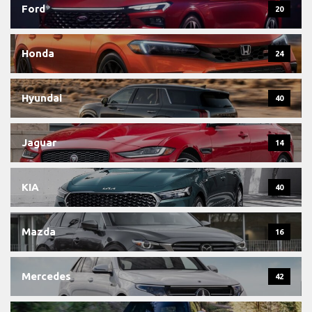
Ford
20
Honda
24
Hyundai
40
Jaguar
14
KIA
40
Mazda
16
Mercedes
42