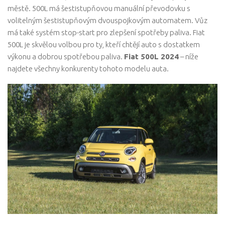
městě. 500L má šestistupňovou manuální převodovku s
volitelným šestistupňovým dvouspojkovým automatem. Vůz
má také systém stop-start pro zlepšení spotřeby paliva. Fiat
500L je skvělou volbou pro ty, kteří chtějí auto s dostatkem
výkonu a dobrou spotřebou paliva.
Fiat 500L 2024
– níže
najdete všechny konkurenty tohoto modelu auta.