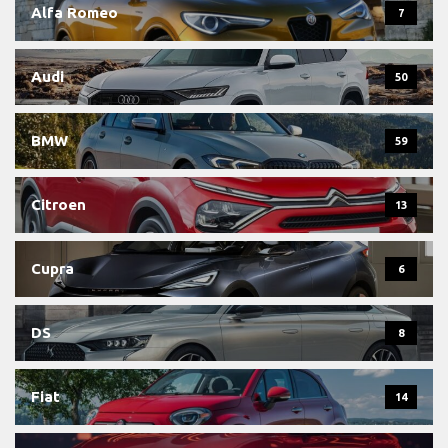
Alfa Romeo
7
Audi
50
BMW
59
Citroen
13
Cupra
6
DS
8
Fiat
14