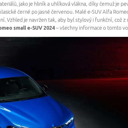
iálů, jako je hliník a uhlíková vlákna, díky čemuž je pe
klasické černé po jasně červenou. Malé e-SUV Alfa Romeo
í. Vzhled je navržen tak, aby byl stylový i funkční, což z n
omeo small e-SUV 2024
– všechny informace o tomto vo