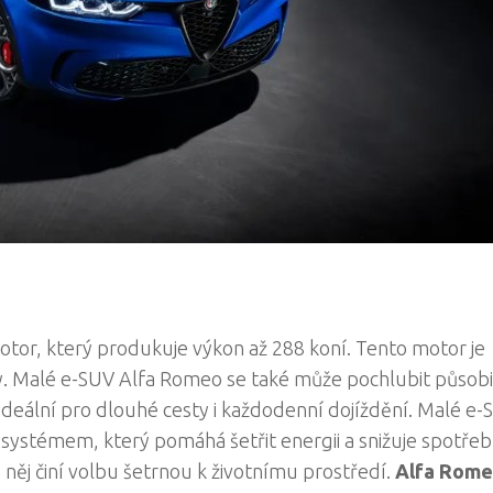
or, který produkuje výkon až 288 koní. Tento motor je
ízdy. Malé e-SUV Alfa Romeo se také může pochlubit půso
 ideální pro dlouhé cesty i každodenní dojíždění. Malé e
ystémem, který pomáhá šetřit energii a snižuje spotře
 něj činí volbu šetrnou k životnímu prostředí.
Alfa Rom