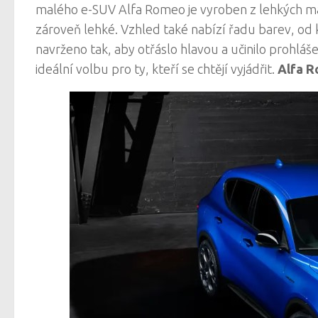
malého e-SUV Alfa Romeo je vyroben z lehkých mater
zároveň lehké. Vzhled také nabízí řadu barev, od 
navrženo tak, aby otřáslo hlavou a učinilo prohlášen
ideální volbu pro ty, kteří se chtějí vyjádřit.
Alfa R