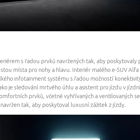
eriérem s řadou prvků navržených tak, aby poskytovaly 
oustou místa pro nohy a hlavu. Interiér malého e-SUV Al
elkého infotainment systému s řadou možností konektivity
ako je sledování mrtvého úhlu a asistent pro jízdu v jízd
omfortních prvků, včetně vyhřívaných a ventilovaných s
navržen tak, aby poskytoval luxusní zážitek z jízdy.