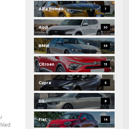
Alfa Romeo
7
Audi
50
BMW
59
Citroen
13
Cupra
6
DS
8
u
Fiat
14
zhled