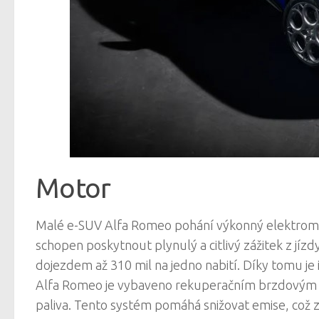
Motor
Malé e-SUV Alfa Romeo pohání výkonný elektromot
schopen poskytnout plynulý a citlivý zážitek z j
dojezdem až 310 mil na jedno nabití. Díky tomu je
Alfa Romeo je vybaveno rekuperačním brzdovým s
paliva. Tento systém pomáhá snižovat emise, což z