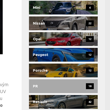
Mini
6
Nissan
22
Opel
12
Peugeot
12
Porsche
12
bivým
PR
18
-SUV
bu
Renault
42
eo