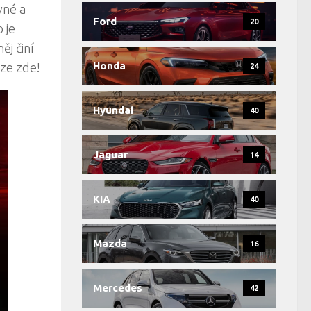
vné a
Ford
20
 je
ěj činí
Honda
ze zde!
24
Hyundai
40
Jaguar
14
KIA
40
Mazda
16
Mercedes
42