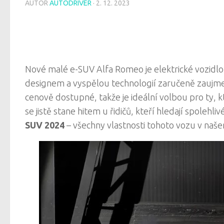
AUTOR
AUTODRIVER
·
2. 12. 2023
Nové malé e-SUV Alfa Romeo je elektrické vozidlo,
designem a vyspělou technologií zaručeně zaujme. 
cenově dostupné, takže je ideální volbou pro ty, 
se jistě stane hitem u řidičů, kteří hledají spolehl
SUV 2024
– všechny vlastnosti tohoto vozu v naše