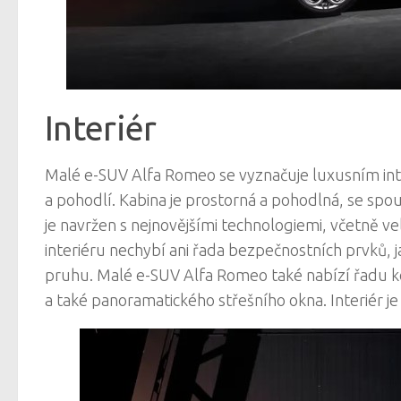
Interiér
Malé e-SUV Alfa Romeo se vyznačuje luxusním int
a pohodlí. Kabina je prostorná a pohodlná, se sp
je navržen s nejnovějšími technologiemi, včetně v
interiéru nechybí ani řada bezpečnostních prvků, j
pruhu. Malé e-SUV Alfa Romeo také nabízí řadu k
a také panoramatického střešního okna. Interiér je 