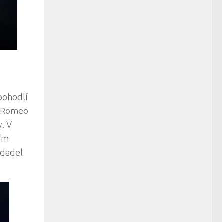
pohodlí
fa Romeo
. V
ním
edadel