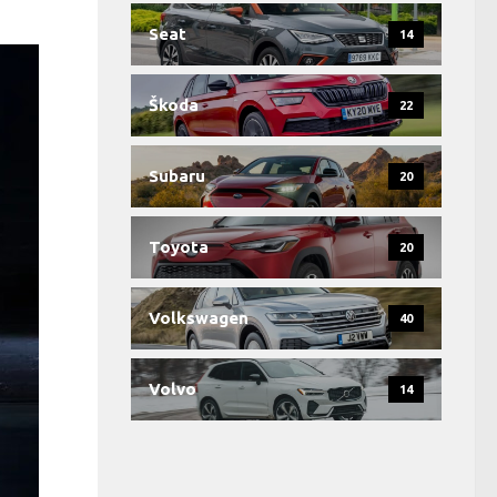
Seat
14
Škoda
22
Subaru
20
Toyota
20
Volkswagen
40
Volvo
14