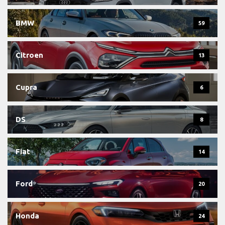
BMW
59
Citroen
13
Cupra
6
DS
8
Fiat
14
Ford
20
Honda
24