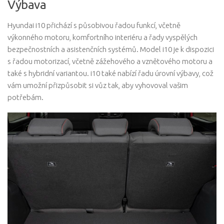
Výbava
Hyundai i10 přichází s působivou řadou funkcí, včetně
výkonného motoru, komfortního interiéru a řady vyspělých
bezpečnostních a asistenčních systémů. Model i10 je k dispozici
s řadou motorizací, včetně zážehového a vznětového motoru a
také s hybridní variantou. i10 také nabízí řadu úrovní výbavy, což
vám umožní přizpůsobit si vůz tak, aby vyhovoval vašim
potřebám.