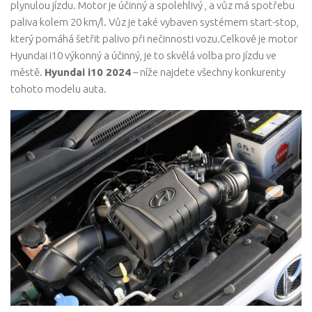
plynulou jízdu. Motor je účinný a spolehlivý , a vůz má spotřebu
paliva kolem 20 km/l. Vůz je také vybaven systémem start-stop,
který pomáhá šetřit palivo při nečinnosti vozu.Celkově je motor
Hyundai i10 výkonný a účinný, je to skvělá volba pro jízdu ve
městě.
Hyundai i10 2024
– níže najdete všechny konkurenty
tohoto modelu auta.