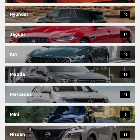
Hyundai
40
Jaguar
14
KIA
40
Mazda
16
Mercedes
42
Mini
6
Nissan
22