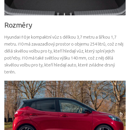
Rozměry
Hyundai i10 je kompaktní vůz s délkou 3,7 metru a šířkou 1,7
metru. i10 má zavazadlový prostor o objemu 254 litrů, což z něj
dělá skvělou volbu pro ty, kteří hledají vůz, který splní jejich
potřeby. I10 má také světlou výšku 140 mm, což z něj dělá
skvělou volbu pro ty, kteří hledají auto, které zvládne drsný
terén.