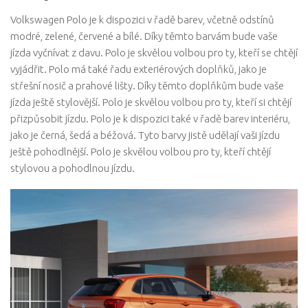
Volkswagen Polo je k dispozici v řadě barev, včetně odstínů
modré, zelené, červené a bílé. Díky těmto barvám bude vaše
jízda vyčnívat z davu. Polo je skvělou volbou pro ty, kteří se chtějí
vyjádřit. Polo má také řadu exteriérových doplňků, jako je
střešní nosič a prahové lišty. Díky těmto doplňkům bude vaše
jízda ještě stylovější. Polo je skvělou volbou pro ty, kteří si chtějí
přizpůsobit jízdu. Polo je k dispozici také v řadě barev interiéru,
jako je černá, šedá a béžová. Tyto barvy jistě udělají vaši jízdu
ještě pohodlnější. Polo je skvělou volbou pro ty, kteří chtějí
stylovou a pohodlnou jízdu.