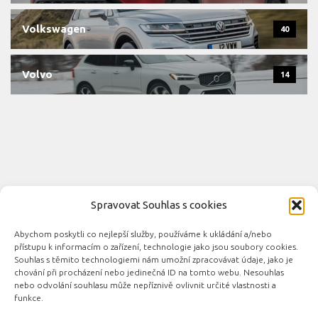
Volkswagen
40
Volvo
14
Spravovat Souhlas s cookies
Abychom poskytli co nejlepší služby, používáme k ukládání a/nebo
Novinky automobilového průmyslu © 2026. Všechna práva
přístupu k informacím o zařízení, technologie jako jsou soubory cookies.
vyhrazena.
Souhlas s těmito technologiemi nám umožní zpracovávat údaje, jako je
chování při procházení nebo jedinečná ID na tomto webu. Nesouhlas
Podporováno
- Designed with the
Hueman theme
nebo odvolání souhlasu může nepříznivě ovlivnit určité vlastnosti a
funkce.