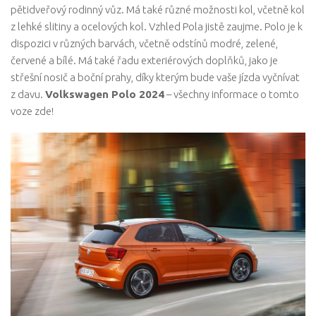
pětidveřový rodinný vůz. Má také různé možnosti kol, včetně kol
z lehké slitiny a ocelových kol. Vzhled Pola jistě zaujme. Polo je k
dispozici v různých barvách, včetně odstínů modré, zelené,
červené a bílé. Má také řadu exteriérových doplňků, jako je
střešní nosič a boční prahy, díky kterým bude vaše jízda vyčnívat
z davu.
Volkswagen Polo 2024
– všechny informace o tomto
voze zde!