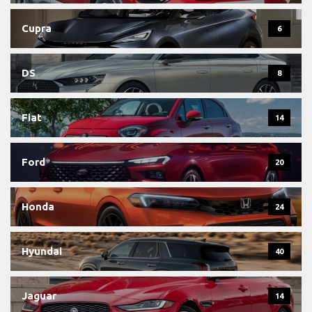
Cupra
6
DS
8
Fiat
14
Ford
20
Honda
24
Hyundai
40
Jaguar
14