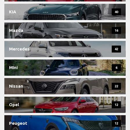
KIA
40
Mazda
16
Mercedes
42
Mini
6
Nissan
22
Opel
12
Peugeot
12