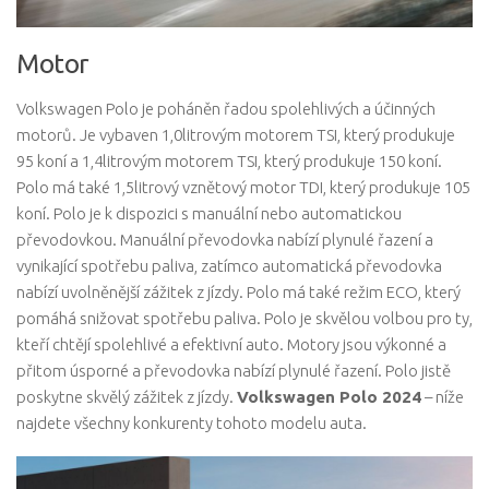
Motor
Volkswagen Polo je poháněn řadou spolehlivých a účinných
motorů. Je vybaven 1,0litrovým motorem TSI, který produkuje
95 koní a 1,4litrovým motorem TSI, který produkuje 150 koní.
Polo má také 1,5litrový vznětový motor TDI, který produkuje 105
koní. Polo je k dispozici s manuální nebo automatickou
převodovkou. Manuální převodovka nabízí plynulé řazení a
vynikající spotřebu paliva, zatímco automatická převodovka
nabízí uvolněnější zážitek z jízdy. Polo má také režim ECO, který
pomáhá snižovat spotřebu paliva. Polo je skvělou volbou pro ty,
kteří chtějí spolehlivé a efektivní auto. Motory jsou výkonné a
přitom úsporné a převodovka nabízí plynulé řazení. Polo jistě
poskytne skvělý zážitek z jízdy.
Volkswagen Polo 2024
– níže
najdete všechny konkurenty tohoto modelu auta.