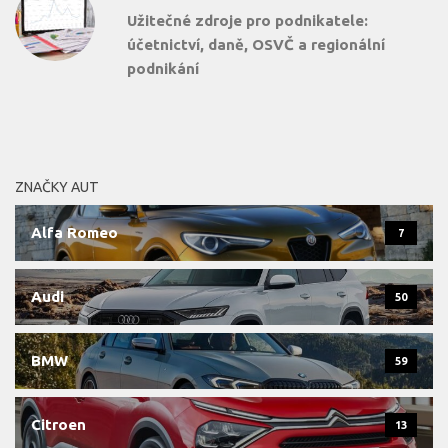
Užitečné zdroje pro podnikatele:
účetnictví, daně, OSVČ a regionální
podnikání
ZNAČKY AUT
Alfa Romeo
7
Audi
50
BMW
59
Citroen
13