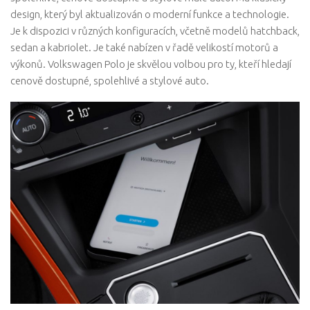
design, který byl aktualizován o moderní funkce a technologie.
Je k dispozici v různých konfiguracích, včetně modelů hatchback,
sedan a kabriolet. Je také nabízen v řadě velikostí motorů a
výkonů. Volkswagen Polo je skvělou volbou pro ty, kteří hledají
cenově dostupné, spolehlivé a stylové auto.