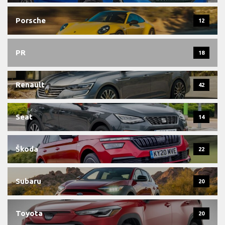
Porsche
12
PR
18
Renault
42
Seat
14
Škoda
22
Subaru
20
Toyota
20