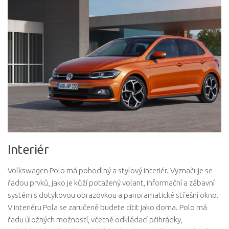
Interiér
Volkswagen Polo má pohodlný a stylový interiér. Vyznačuje se
řadou prvků, jako je kůží potažený volant, informační a zábavní
systém s dotykovou obrazovkou a panoramatické střešní okno.
V interiéru Pola se zaručeně budete cítit jako doma. Polo má
řadu úložných možností, včetně odkládací přihrádky,